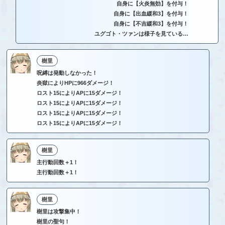
自身に【火炎無効】を付与！
自身に【出血緩和3】を付与！
自身に【不吉緩和3】を付与！
ユグゴト・ツァンは様子を見ている…
樹里
呪縛は発動しなかった！
炎獄によりHPに966ダメージ！
ロスト15によりAPに15ダメージ！
ロスト15によりAPに15ダメージ！
ロスト15によりAPに15ダメージ！
ロスト15によりAPに15ダメージ！
樹里
主行動回数＋1！
主行動回数＋1！
樹里
樹里は攻撃集中！
樹里の聖句！