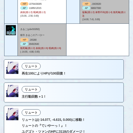
HP
22764/28305
HP
-19/20020
AP
11895/12015
AP
6860/7060
炎獄(残り2) 呪縛(残り2)
猛毒(残り2) 体勢不利(残り4) 致死毒(残り
(15.00, -2.50, 0.00)
3)
(14.00, 7.41, 0.00)
きゐこ(p3x010262)
猪市 きゐこのアバター
HP
-3/5280
AP
2640/2640
致死毒(残り2) 炎獄(残り6) 呪縛(残り6)
(-14.00, -4.88, 0.00)
リュート
再生100によりHPが100回復！
リュート
主行動回数＋1！
リュート
リュートは(-14.077, -4.615, 0.000)に移動！
リュートの『ていやーっ！』！
ユグゴト・ツァンのHPに3118のダメージ！