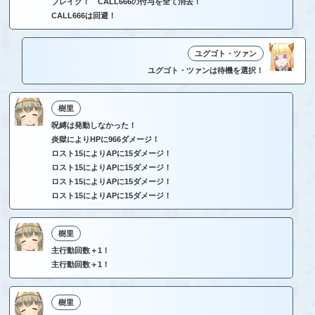
ブレイク！ CALL666の付与を全て消去！
CALL666は回避！
ユグゴト・ツァン
ユグゴト・ツァンは待機を選択！
樹里
呪縛は発動しなかった！
炎獄によりHPに966ダメージ！
ロスト15によりAPに15ダメージ！
ロスト15によりAPに15ダメージ！
ロスト15によりAPに15ダメージ！
ロスト15によりAPに15ダメージ！
樹里
主行動回数＋1！
主行動回数＋1！
樹里