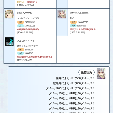
(残り8)
猛毒(残り3)
(-23.86, -0.73, 0.00)
樹里(p3x000692)
星芒玉兎(p3x009838)
シュレティンガーの受理
月光
HP
24768/28305
HP
15064/20020
AP
11955/12015
AP
6960/7060
炎獄(残り3) 呪縛(残り3)
猛毒(残り3) 体勢不利(残り4)
(15.00, -2.50, 0.00)
(14.00, 7.41, 0.00)
きゐこ(p3x010262)
猪市 きゐこのアバター
HP
2479/5280
AP
2640/2640
致死毒(残り3) 炎獄(残り7) 呪縛(残り7)
(14.07, 6.41, 0.00)
星芒玉兎
猛毒によりHPに500ダメージ！
致死毒によりHPに800ダメージ！
ダメージ200によりHPに200ダメージ！
ダメージ30によりHPに30ダメージ！
ダメージ30によりHPに30ダメージ！
ダメージ30によりHPに30ダメージ！
ダメージ30によりHPに30ダメージ！