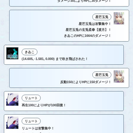
ダメージ30によりHPに30ダメージ！
星芒玉兎
星芒玉兎は攻撃集中！
星芒玉兎の玄兎柔拳【渡月】！
きゐこのHPに1664のダメージ！
きゐこ
(14.605, -1.581, 0.000) まで吹き飛ばされた！
星芒玉兎
反動150によりHPに150ダメージ！
リュート
再生100によりHPが100回復！
リュート
リュートは攻撃集中！