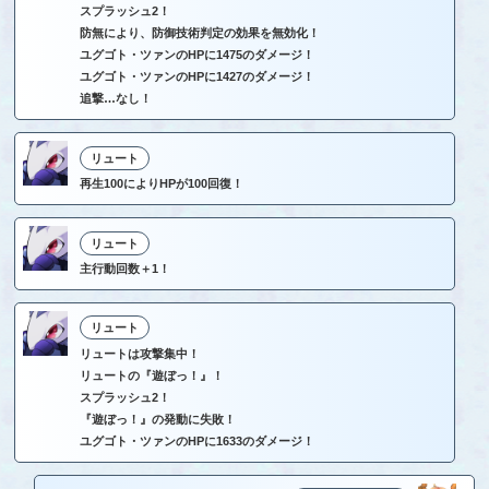
スプラッシュ2！
防無により、防御技術判定の効果を無効化！
ユグゴト・ツァンのHPに1475のダメージ！
ユグゴト・ツァンのHPに1427のダメージ！
追撃…なし！
リュート
再生100によりHPが100回復！
リュート
主行動回数＋1！
リュート
リュートは攻撃集中！
リュートの『遊ぼっ！』！
スプラッシュ2！
『遊ぼっ！』の発動に失敗！
ユグゴト・ツァンのHPに1633のダメージ！