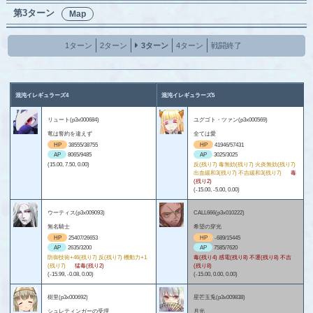
第3ターン
Map
1ターン
2ターン
3ターン
4ターン
戦闘終了
混沌イレギュラーズ4
混沌イレギュラーズ5
リュート(p3x000684)
ユグゴト・ツァン(p3x000569)
竜は誓約を違えず
全ては愛
HP
38555/38755
HP
41946/57431
AP
8065/9485
AP
3025/3025
(15.00, 7.50, 0.00)
反(残り7) 毒無効(残り7) 火炎無効(残り7)
出血緩和3(残り7) 不吉緩和3(残り7)
毒
(残り2)
(-15.00, -5.00, 0.00)
ウーティス(p3x009093)
CALL666(p3x010222)
無名騎士
希望の穿光
HP
25407/26653
HP
-689/15445
AP
2635/3200
AP
7585/7620
防御技術+46(残り7) 反(残り7) 機動力+1
毒(残り4) 感電(残り8) 不運(残り8) 不吉
(残り7)
猛毒(残り2)
(残り8)
(-15.99, -0.08, 0.00)
(-15.00, 0.00, 0.00)
樹里(p3x000692)
星芒玉兎(p3x009838)
シュレティンガーの受理
月光