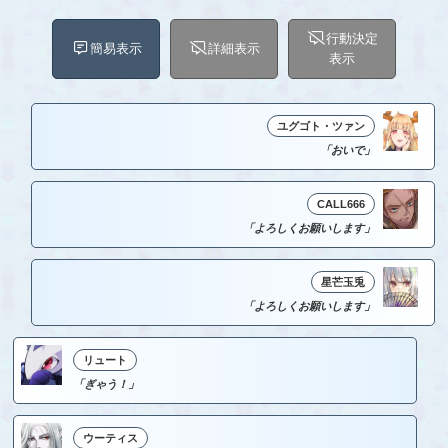
行動決定
簡易表示
詳細表示
表示
ユグゴト・ツァン
「おいで」
CALL666
「よろしくお願いします」
星芒玉兎
「よろしくお願いします」
リュート
「ぎゃう！」
ウーティス