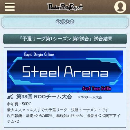
PandoraPartyProject
公式大会
『予選リーグ第1シーズン 第2試合』試合結果
第38回 ROOチーム大会
ROOチーム大会
参加費：50RC
最大４人ｖｓ４人までの予選リーグ＋決勝トーナメントです
現在報酬：基礎EXPの60%、基礎Goldの25％、最新R.O.O闇市アイ
テム×2