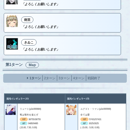
「よろしくお願いします」
樹里
「よろしくお願いします」
きゐこ
「よろしくお願いします」
第1ターン
Map
1ターン
2ターン
3ターン
4ターン
戦闘終了
混沌イレギュラーズ4
混沌イレギュラーズ5
リュート(p3x000684)
ユグゴト・ツァン(p3x000569)
竜は誓約を違えず
全ては愛
HP
38755/38755
HP
57431/57431
AP
9485/9485
AP
3025/3025
(15.00, 7.50, 0.00)
(-15.00, -5.00, 0.00)