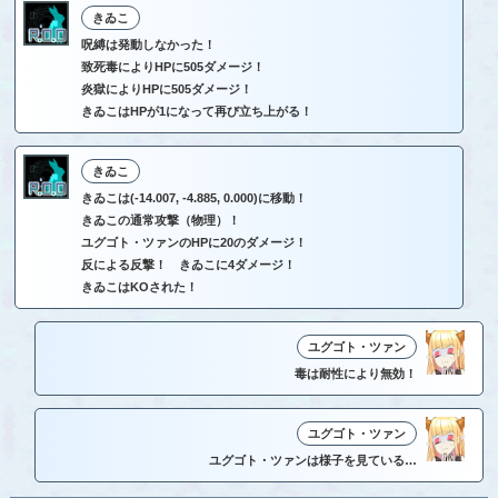
きゐこ
呪縛は発動しなかった！
致死毒によりHPに505ダメージ！
炎獄によりHPに505ダメージ！
きゐこはHPが1になって再び立ち上がる！
きゐこ
きゐこは(-14.007, -4.885, 0.000)に移動！
きゐこの通常攻撃（物理）！
ユグゴト・ツァンのHPに20のダメージ！
反による反撃！ きゐこに4ダメージ！
きゐこはKOされた！
ユグゴト・ツァン
毒は耐性により無効！
ユグゴト・ツァン
ユグゴト・ツァンは様子を見ている…