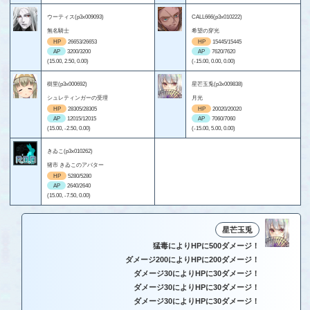
ウーティス(p3x009093)
CALL666(p3x010222)
無名騎士
希望の穿光
HP
26653/26653
HP
15445/15445
AP
3200/3200
AP
7620/7620
(15.00, 2.50, 0.00)
(-15.00, 0.00, 0.00)
樹里(p3x000692)
星芒玉兎(p3x009838)
シュレティンガーの受理
月光
HP
28305/28305
HP
20020/20020
AP
12015/12015
AP
7060/7060
(15.00, -2.50, 0.00)
(-15.00, 5.00, 0.00)
きゐこ(p3x010262)
猪市 きゐこのアバター
HP
5280/5280
AP
2640/2640
(15.00, -7.50, 0.00)
星芒玉兎
猛毒によりHPに500ダメージ！
ダメージ200によりHPに200ダメージ！
ダメージ30によりHPに30ダメージ！
ダメージ30によりHPに30ダメージ！
ダメージ30によりHPに30ダメージ！