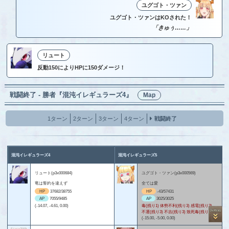
ユグゴト・ツァン
ユグゴト・ツァンはKOされた！
「きゅぅ……」
リュート
反動150によりHPに150ダメージ！
戦闘終了 - 勝者『混沌イレギュラーズ4』
Map
1ターン
2ターン
3ターン
4ターン
戦闘終了
混沌イレギュラーズ4
混沌イレギュラーズ5
リュート(p3x000684)
ユグゴト・ツァン(p3x000569)
竜は誓約を違えず
全ては愛
HP
37682/38755
HP
-43/57431
AP
7055/9485
AP
3025/3025
(-14.07, -4.61, 0.00)
毒(残り1) 体勢不利(残り3) 感電(残り3)
不運(残り3) 不吉(残り3) 致死毒(残り4)
(-15.00, -5.00, 0.00)