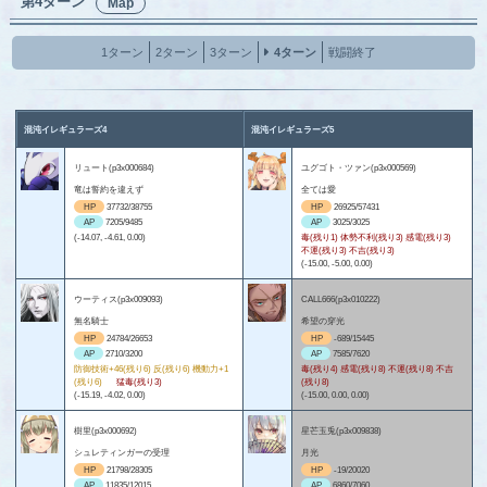
第4ターン
Map
1ターン
2ターン
3ターン
4ターン
戦闘終了
混沌イレギュラーズ4
混沌イレギュラーズ5
リュート(p3x000684)
ユグゴト・ツァン(p3x000569)
竜は誓約を違えず
全ては愛
HP
37732/38755
HP
26925/57431
AP
7205/9485
AP
3025/3025
(-14.07, -4.61, 0.00)
毒(残り1) 体勢不利(残り3) 感電(残り3)
不運(残り3) 不吉(残り3)
(-15.00, -5.00, 0.00)
ウーティス(p3x009093)
CALL666(p3x010222)
無名騎士
希望の穿光
HP
24784/26653
HP
-689/15445
AP
2710/3200
AP
7585/7620
防御技術+46(残り6) 反(残り6) 機動力+1
毒(残り4) 感電(残り8) 不運(残り8) 不吉
(残り6)
猛毒(残り3)
(残り8)
(-15.19, -4.02, 0.00)
(-15.00, 0.00, 0.00)
樹里(p3x000692)
星芒玉兎(p3x009838)
シュレティンガーの受理
月光
HP
21798/28305
HP
-19/20020
AP
11835/12015
AP
6860/7060