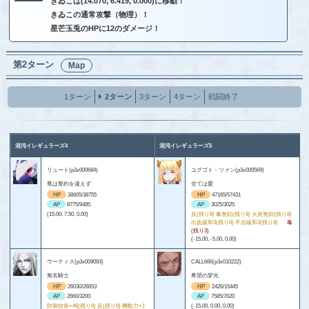
きゐこは(14.070, 6.419, 0.000)に移動！
きゐこの通常攻撃（物理）！
星芒玉兎のHPに12のダメージ！
第2ターン
Map
1ターン
2ターン
3ターン
4ターン
戦闘終了
混沌イレギュラーズ4
混沌イレギュラーズ5
リュート(p3x000684)
ユグゴト・ツァン(p3x000569)
竜は誓約を違えず
全ては愛
HP
38605/38755
HP
47165/57431
AP
8775/9485
AP
3025/3025
(15.00, 7.50, 0.00)
反(残り8) 毒無効(残り8) 火炎無効(残り8)
出血緩和3(残り8) 不吉緩和3(残り8)
毒
(残り3)
(-15.00, -5.00, 0.00)
ウーティス(p3x009093)
CALL666(p3x010222)
無名騎士
希望の穿光
HP
26030/26653
HP
2426/15445
AP
2660/3200
AP
7585/7620
防御技術+46(残り8) 反(残り8) 機動力+1
(-15.00, 0.00, 0.00)