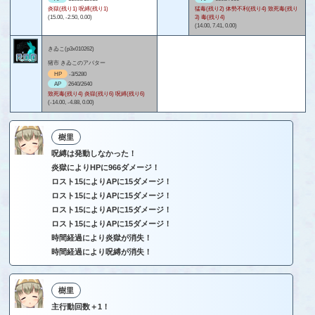
炎獄(残り1) 呪縛(残り1)
猛毒(残り2) 体勢不利(残り4) 致死毒(残り
(15.00, -2.50, 0.00)
3) 毒(残り4)
(14.00, 7.41, 0.00)
きゐこ(p3x010262)
猪市 きゐこのアバター
HP
-3/5280
AP
2640/2640
致死毒(残り4) 炎獄(残り6) 呪縛(残り6)
(-14.00, -4.88, 0.00)
樹里
呪縛は発動しなかった！
炎獄によりHPに966ダメージ！
ロスト15によりAPに15ダメージ！
ロスト15によりAPに15ダメージ！
ロスト15によりAPに15ダメージ！
ロスト15によりAPに15ダメージ！
時間経過により炎獄が消失！
時間経過により呪縛が消失！
樹里
主行動回数＋1！