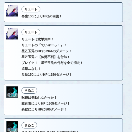
リュート
再生100によりHPが0回復！
リュート
リュートは攻撃集中！
リュートの『ていやーっ！』！
星芒玉兎のHPに3944のダメージ！
星芒玉兎に【体勢不利】を付与！
ブレイク！ 星芒玉兎の付与を全て消去！
追撃…なし！
反動150によりHPに150ダメージ！
きゐこ
呪縛は発動しなかった！
致死毒によりHPに505ダメージ！
炎獄によりHPに505ダメージ！
きゐこ