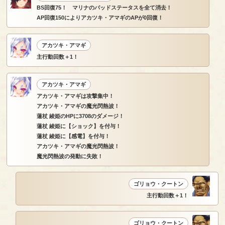
BS回復75！ マリナのバッドステータスを全て消去！
AP回復150によりアカツキ・アマギのAPが0回復！
アカツキ・アマギ
主行動回数＋1！
アカツキ・アマギ
アカツキ・アマギは攻撃集中！
アカツキ・アマギの魔光閃熱波！
蓮杖 綾姫のHPに3708のダメージ！
蓮杖 綾姫に【ショック】を付与！
蓮杖 綾姫に【感電】を付与！
アカツキ・アマギの魔光閃熱波！
魔光閃熱波の発動に失敗！
ゴリョウ・クートン
主行動回数＋1！
ゴリョウ・クートン