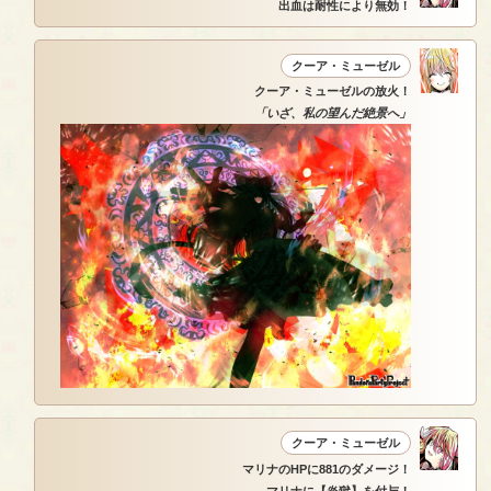
出血は耐性により無効！
クーア・ミューゼル
クーア・ミューゼルの放火！
「いざ、私の望んだ絶景へ」
クーア・ミューゼル
マリナのHPに881のダメージ！
マリナに【炎獄】を付与！