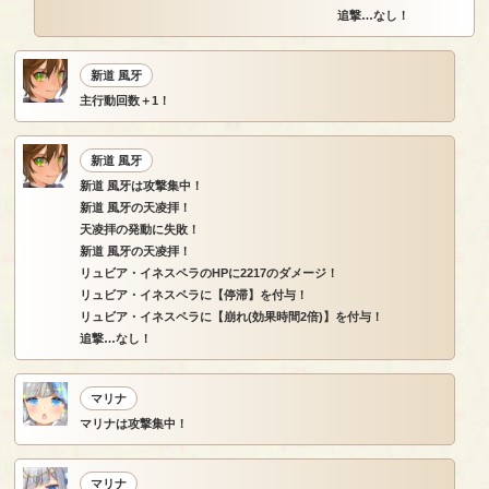
追撃…なし！
新道 風牙
主行動回数＋1！
新道 風牙
新道 風牙は攻撃集中！
新道 風牙の天凌拝！
天凌拝の発動に失敗！
新道 風牙の天凌拝！
リュビア・イネスペラのHPに2217のダメージ！
リュビア・イネスペラに【停滞】を付与！
リュビア・イネスペラに【崩れ(効果時間2倍)】を付与！
追撃…なし！
マリナ
マリナは攻撃集中！
マリナ