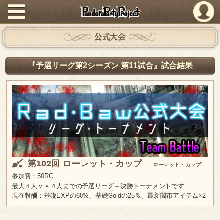
PandoraPartyProject
公式大会
『予選リーグ第2シーズン 第11試合』試合結果
第102回 ローレット・カップ
ローレット・カップ
参加費：50RC
最大４人ｖｓ４人までの予選リーグ＋決勝トーナメントです
現在報酬：基礎EXPの60%、基礎Goldの25％、最新闇市アイテム×2