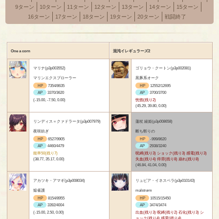
9ターン
10ターン
11ターン
12ターン
13ターン
14ターン
15ターン
16ターン
17ターン
18ターン
19ターン
20ターン
戦闘終了
One a corn
混沌イレギュラーズ2
マリナ(p3p003552)
ゴリョウ・クートン(p3p002081)
マリンエクスプローラー
黒豚系オーク
HP
7354/8635
HP
12552/12695
AP
3370/3620
AP
3700/3700
(-15.00, -7.50, 0.00)
恍惚(残り2)
(45.29, 39.80, 0.00)
リンディス＝クァドラータ(p3p007979)
蓮杖 綾姫(p3p008658)
夜咲紡ぎ
断ち斬りの
HP
6527/9905
HP
-999/8620
AP
4460/4479
AP
2938/3240
能率50(残り7)
呪縛(残り3) ショック(残り3) 感電(残り3)
(38.77, 35.17, 0.00)
失血(残り4) 停滞(残り8) 崩れ(残り8)
(46.84, 41.04, 0.00)
アカツキ・アマギ(p3p008034)
リュビア・イネスペラ(p3p010143)
焔雀護
malstrøm
HP
8154/8955
HP
10515/15450
AP
3392/4004
AP
3474/3474
(-15.00, 2.50, 0.00)
出血(残り3) 呪縛(残り2) 石化(残り3) シ
ョック(残り4) 感電(残り4)