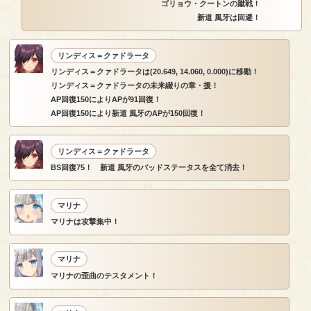
ゴリョウ・クートンの蹴戦！
新道 風牙は回避！
リンディス＝クァドラータ
リンディス＝クァドラータは(20.649, 14.060, 0.000)に移動！
リンディス＝クァドラータの未来綴りの章・援！
AP回復150によりAPが91回復！
AP回復150により新道 風牙のAPが150回復！
リンディス＝クァドラータ
BS回復75！ 新道 風牙のバッドステータスを全て消去！
マリナ
マリナは攻撃集中！
マリナ
マリナの歪曲のテスタメント！