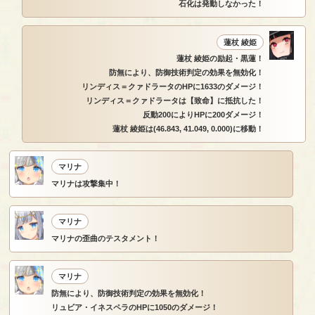
石化は発動しなかった！
蓮杖 綾姫
蓮杖 綾姫の励起・黒蓮！
防無により、防御技術判定の効果を無効化！
リンディス＝クァドラータのHPに1633のダメージ！
リンディス＝クァドラータは【致命】に抵抗した！
反動200によりHPに200ダメージ！
蓮杖 綾姫は(46.843, 41.049, 0.000)に移動！
マリナ
マリナは攻撃集中！
マリナ
マリナの歪曲のテスタメント！
マリナ
防無により、防御技術判定の効果を無効化！
リュビア・イネスペラのHPに1050のダメージ！