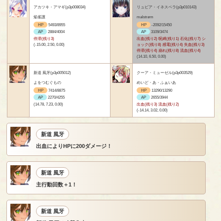
アカツキ・アマギ(p3p008034)
リュビア・イネスペラ(p3p010143)
焔雀護
malstrøm
HP
5493/8955
HP
-2092/15450
AP
2884/4004
AP
3109/3474
停滞(残り3)
出血(残り2) 呪縛(残り1) 石化(残り7) シ
(-15.00, 2.50, 0.00)
ョック(残り8) 感電(残り4) 失血(残り3)
停滞(残り4) 崩れ(残り8) 流血(残り4)
(14.10, 6.50, 0.00)
新道 風牙(p3p005012)
クーア・ミューゼル(p3p003529)
よをつむぐもの
めいど・あ・ふぁいあ
HP
7414/8875
HP
13290/13290
AP
2270/4255
AP
2655/3944
(14.78, 7.23, 0.00)
出血(残り3) 流血(残り2)
(-14.14, 3.02, 0.00)
新道 風牙
出血によりHPに200ダメージ！
新道 風牙
主行動回数＋1！
新道 風牙