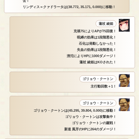
去！
リンディス＝クァドラータは(38.772, 35.171, 0.000)に移動！
蓮杖 綾姫
充填75によりAPが75回復！
呪縛の効果は1段階悪化！
石化は発動しなかった！
失血の効果は1段階悪化！
滂沱によりHPに1000ダメージ！
蓮杖 綾姫はKOされた！
ゴリョウ・クートン
主行動回数＋1！
ゴリョウ・クートン
ゴリョウ・クートンは(45.295, 39.804, 0.000)に移動！
ゴリョウ・クートンは攻撃集中！
ゴリョウ・クートンの蹴戦！
新道 風牙のHPに264のダメージ！