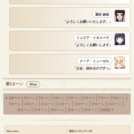
蓮杖 綾姫
「よろしくお願いいたします。」
リュビア・イネスペラ
「よろしくお願いします」
クーア・ミューゼル
「さあ、始めるのですっ」
第1ターン
Map
1ターン
2ターン
3ターン
4ターン
5ターン
6ターン
7ターン
8ターン
9ターン
10ターン
11ターン
12ターン
13ターン
14ターン
15ターン
16ターン
17ターン
18ターン
19ターン
20ターン
戦闘終了
One a corn
混沌イレギュラーズ2