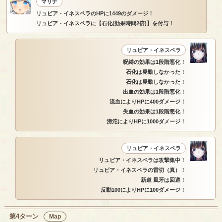
マリナ
リュビア・イネスペラのHPに1449のダメージ！
リュビア・イネスペラに【石化(効果時間2倍)】を付与！
リュビア・イネスペラ
呪縛の効果は1段階悪化！
石化は発動しなかった！
石化は発動しなかった！
出血の効果は1段階悪化！
流血によりHPに400ダメージ！
失血の効果は1段階悪化！
滂沱によりHPに1000ダメージ！
リュビア・イネスペラ
リュビア・イネスペラは攻撃集中！
リュビア・イネスペラの雷切（真）！
新道 風牙は回避！
反動100によりHPに100ダメージ！
第4ターン
Map