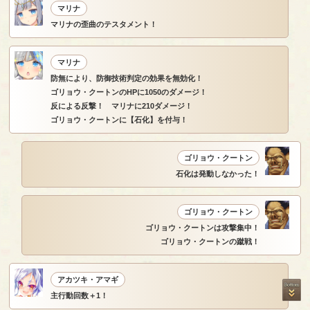
マリナ
マリナの歪曲のテスタメント！
マリナ
防無により、防御技術判定の効果を無効化！
ゴリョウ・クートンのHPに1050のダメージ！
反による反撃！ マリナに210ダメージ！
ゴリョウ・クートンに【石化】を付与！
ゴリョウ・クートン
石化は発動しなかった！
ゴリョウ・クートン
ゴリョウ・クートンは攻撃集中！
ゴリョウ・クートンの蹴戦！
アカツキ・アマギ
主行動回数＋1！