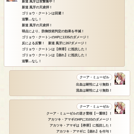
新道 風牙は攻撃集中！
新道 風牙の天凌拝！
ゴリョウ・クートンは回避！
追撃…なし！
新道 風牙の天凌拝！
弱点により、防御技術判定の効果を半減！
ゴリョウ・クートンのHPに1335のダメージ！
反による反撃！ 新道 風牙に267ダメージ！
ゴリョウ・クートンは【停滞】に抵抗した！
ゴリョウ・クートンは【崩れ】に抵抗した！
追撃…なし！
クーア・ミューゼル
出血は耐性により無効！
流血は耐性により無効！
クーア・ミューゼル
クーア・ミューゼルの逆さ雷桜【一重咲】！
アカツキ・アマギのHPに3103のダメージ！
アカツキ・アマギは【停滞】に抵抗した！
アカツキ・アマギに【崩れ】を付与！