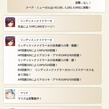
追撃…なし！
クーア・ミューゼルは(-43.105, -1.183, 0.000)に移動！
リンディス＝クァドラータ
失血によりHPに600ダメージ！
リンディス＝クァドラータ
リンディス＝クァドラータの未来綴りの章・範癒！
HP回復420によりHPが420回復！
HP回復420によりアカツキ・アマギのHPが420回復！
リンディス＝クァドラータの未来綴りの章・援！
AP回復150によりAPが124回復！
BS回復75！ リンディス＝クァドラータのバッドステータスを
全て消去！
AP回復150によりアカツキ・アマギのAPが150回復！
マリナ
マリナは攻撃集中！