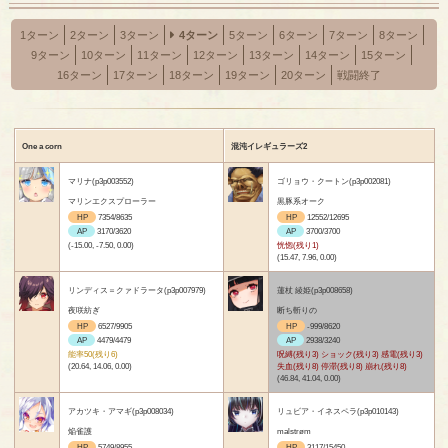
1ターン
2ターン
3ターン
4ターン
5ターン
6ターン
7ターン
8ターン
9ターン
10ターン
11ターン
12ターン
13ターン
14ターン
15ターン
16ターン
17ターン
18ターン
19ターン
20ターン
戦闘終了
One a corn
混沌イレギュラーズ2
マリナ(p3p003552)
ゴリョウ・クートン(p3p002081)
マリンエクスプローラー
黒豚系オーク
HP
7354/8635
HP
12552/12695
AP
3170/3620
AP
3700/3700
(-15.00, -7.50, 0.00)
恍惚(残り1)
(15.47, 7.96, 0.00)
リンディス＝クァドラータ(p3p007979)
蓮杖 綾姫(p3p008658)
夜咲紡ぎ
断ち斬りの
HP
6527/9905
HP
-999/8620
AP
4479/4479
AP
2938/3240
能率50(残り6)
呪縛(残り3) ショック(残り3) 感電(残り3)
(20.64, 14.06, 0.00)
失血(残り8) 停滞(残り8) 崩れ(残り8)
(46.84, 41.04, 0.00)
アカツキ・アマギ(p3p008034)
リュビア・イネスペラ(p3p010143)
焔雀護
malstrøm
HP
5749/8955
HP
3117/15450