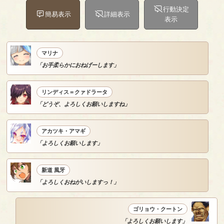
行動決定
簡易表示
詳細表示
表示
マリナ
「お手柔らかにおねげーします」
リンディス＝クァドラータ
「どうぞ、よろしくお願いしますね」
アカツキ・アマギ
「よろしくお願いします」
新道 風牙
「よろしくおねがいしますっ！」
ゴリョウ・クートン
「よろしくお願いします」