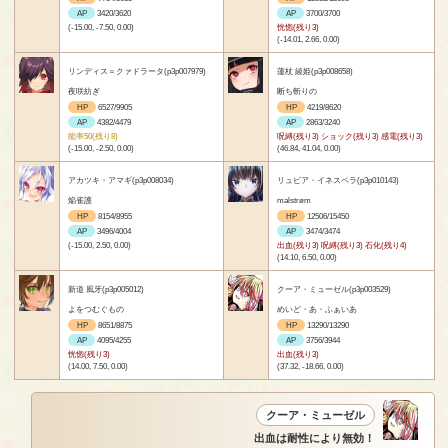
AP
3420/3620
AP
3700/3700
(-15.00, -7.50, 0.00)
恍惚(残り3)
(-14.01, 2.66, 0.00)
リンディス＝クァドラータ(p3p007979)
蓮杖 綾姫(p3p008658)
夜咲紡ぎ
断ち斬りの
HP
6527/9905
HP
4219/8620
AP
4382/4479
AP
2863/3240
能率50(残り8)
呪縛(残り3) ショック(残り3) 感電(残り3)
(-15.00, -2.50, 0.00)
(46.84, 41.04, 0.00)
アカツキ・アマギ(p3p008034)
リュビア・イネスペラ(p3p010143)
焔雀護
malstrøm
HP
8154/8955
HP
12506/15450
AP
3496/4004
AP
3474/3474
(-15.00, 2.50, 0.00)
出血(残り3) 呪縛(残り3) 石化(残り4)
(14.10, 6.50, 0.00)
新道 風牙(p3p005012)
クーア・ミューゼル(p3p003529)
よをつむぐもの
めいど・あ・ふぁいあ
HP
8651/8875
HP
13290/13290
AP
4095/4255
AP
3756/3944
恍惚(残り3)
出血(残り3)
(14.00, 7.50, 0.00)
(37.32, -18.66, 0.00)
クーア・ミューゼル
出血は耐性により無効！