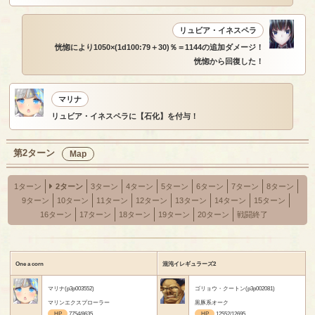
リュビア・イネスペラ
恍惚により1050×(1d100:79＋30)％＝1144の追加ダメージ！
恍惚から回復した！
マリナ
リュビア・イネスペラに【石化】を付与！
第2ターン
Map
1ターン
2ターン
3ターン
4ターン
5ターン
6ターン
7ターン
8ターン
9ターン
10ターン
11ターン
12ターン
13ターン
14ターン
15ターン
16ターン
17ターン
18ターン
19ターン
20ターン
戦闘終了
One a corn
混沌イレギュラーズ2
マリナ(p3p003552)
ゴリョウ・クートン(p3p002081)
マリンエクスプローラー
黒豚系オーク
HP
7754/8635
HP
12552/12695