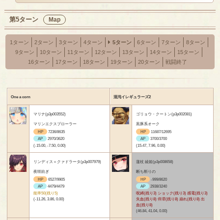
第5ターン
Map
1ターン
2ターン
3ターン
4ターン
5ターン
6ターン
7ターン
8ターン
9ターン
10ターン
11ターン
12ターン
13ターン
14ターン
15ターン
16ターン
17ターン
18ターン
19ターン
20ターン
戦闘終了
One a corn
混沌イレギュラーズ2
マリナ(p3p003552)
ゴリョウ・クートン(p3p002081)
マリンエクスプローラー
黒豚系オーク
HP
7236/8635
HP
11687/12695
AP
2970/3620
AP
3700/3700
(-15.00, -7.50, 0.00)
(15.47, 7.96, 0.00)
リンディス＝クァドラータ(p3p007979)
蓮杖 綾姫(p3p008658)
夜咲紡ぎ
断ち斬りの
HP
6527/9905
HP
-999/8620
AP
4479/4479
AP
2938/3240
能率50(残り5)
呪縛(残り3) ショック(残り3) 感電(残り3)
(-11.26, 3.86, 0.00)
失血(残り8) 停滞(残り8) 崩れ(残り8) 出
血(残り8)
(46.84, 41.04, 0.00)