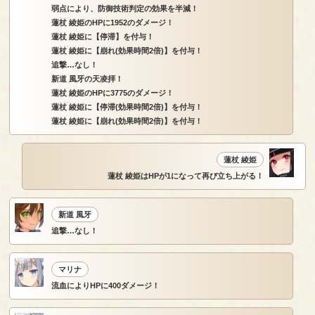
弱点により、防御技術判定の効果を半減！
蓮杖 綾姫のHPに1952のダメージ！
蓮杖 綾姫に【停滞】を付与！
蓮杖 綾姫に【崩れ(効果時間2倍)】を付与！
追撃…なし！
新道 風牙の天凌拝！
蓮杖 綾姫のHPに3775のダメージ！
蓮杖 綾姫に【停滞(効果時間2倍)】を付与！
蓮杖 綾姫に【崩れ(効果時間2倍)】を付与！
蓮杖 綾姫
蓮杖 綾姫はHPが1になって再び立ち上がる！
新道 風牙
追撃…なし！
マリナ
流血によりHPに400ダメージ！