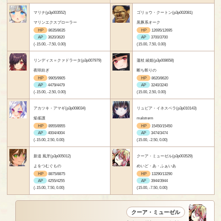
マリナ(p3p003552)
ゴリョウ・クートン(p3p002081)
マリンエクスプローラー
黒豚系オーク
HP
8635/8635
HP
12695/12695
AP
3620/3620
AP
3700/3700
(-15.00, -7.50, 0.00)
(15.00, 7.50, 0.00)
リンディス＝クァドラータ(p3p007979)
蓮杖 綾姫(p3p008658)
夜咲紡ぎ
断ち斬りの
HP
9905/9905
HP
8620/8620
AP
4479/4479
AP
3240/3240
(-15.00, -2.50, 0.00)
(15.00, 2.50, 0.00)
アカツキ・アマギ(p3p008034)
リュビア・イネスペラ(p3p010143)
焔雀護
malstrøm
HP
8955/8955
HP
15450/15450
AP
4004/4004
AP
3474/3474
(-15.00, 2.50, 0.00)
(15.00, -2.50, 0.00)
新道 風牙(p3p005012)
クーア・ミューゼル(p3p003529)
よをつむぐもの
めいど・あ・ふぁいあ
HP
8875/8875
HP
13290/13290
AP
4255/4255
AP
3944/3944
(-15.00, 7.50, 0.00)
(15.00, -7.50, 0.00)
クーア・ミューゼル