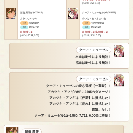
(14.10, 6.50, 0.00)
新道 風牙(p3p005012)
クーア・ミューゼル(p3p003529)
よをつむぐもの
めいど・あ・ふぁいあ
HP
7857/8875
HP
13290/13290
AP
3305/4255
AP
3389/3944
出血(残り3)
出血(残り2) 流血(残り3)
(46.14, 40.33, 0.00)
(-13.48, 3.51, 0.00)
クーア・ミューゼル
出血は耐性により無効！
流血は耐性により無効！
クーア・ミューゼル
クーア・ミューゼルの逆さ雷桜【一重咲】！
アカツキ・アマギのHPに2405のダメージ！
アカツキ・アマギは【停滞】に抵抗した！
アカツキ・アマギは【崩れ】に抵抗した！
追撃…なし！
クーア・ミューゼルは(-6.560, 7.712, 0.000)に移動！
新道 風牙