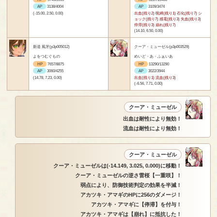
AP
3138/4004
AP
3109/3474
(-15.00, 2.50, 0.00)
出血(残り2) 呪縛(残り1) 石化(残り7) シ
ョック(残り7) 感電(残り3) 失血(残り3)
停滞(残り3) 崩れ(残り7)
(14.10, 6.50, 0.00)
新道 風牙(p3p005012)
クーア・ミューゼル(p3p003529)
よをつむぐもの
めいど・あ・ふぁいあ
HP
7657/8875
HP
13290/13290
AP
3060/4255
AP
3022/3944
(14.78, 7.23, 0.00)
出血(残り1) 流血(残り3)
(-6.56, 7.71, 0.00)
クーア・ミューゼル
出血は耐性により無効！
流血は耐性により無効！
クーア・ミューゼル
クーア・ミューゼルは(-14.149, 3.025, 0.000)に移動！
クーア・ミューゼルの逆さ雷桜【一重咲】！
弱点により、防御技術判定の効果を半減！
アカツキ・アマギのHPに256のダメージ！
アカツキ・アマギに【停滞】を付与！
アカツキ・アマギは【崩れ】に抵抗した！