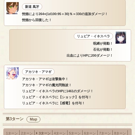
新道 風牙
恍惚により264×(1d100:95＋30)％＝330の追加ダメージ！
恍惚から回復した！
リュビア・イネスペラ
呪縛が発動！
石化が発動！
出血によりHPに200ダメージ！
アカツキ・アマギ
アカツキ・アマギは攻撃集中！
アカツキ・アマギの魔光閃熱波！
リュビア・イネスペラのHPに1461のダメージ！
リュビア・イネスペラに【ショック】を付与！
リュビア・イネスペラに【感電】を付与！
第3ターン
Map
1ターン
2ターン
3ターン
4ターン
5ターン
6ターン
7ターン
8ターン