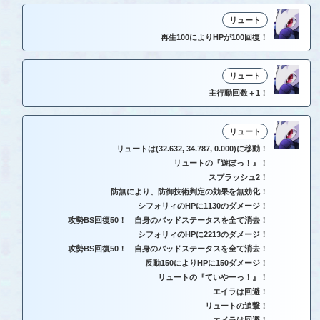
リュート
再生100によりHPが100回復！
リュート
主行動回数＋1！
リュート
リュートは(32.632, 34.787, 0.000)に移動！
リュートの『遊ぼっ！』！
スプラッシュ2！
防無により、防御技術判定の効果を無効化！
シフォリィのHPに1130のダメージ！
攻勢BS回復50！ 自身のバッドステータスを全て消去！
シフォリィのHPに2213のダメージ！
攻勢BS回復50！ 自身のバッドステータスを全て消去！
反動150によりHPに150ダメージ！
リュートの『ていやーっ！』！
エイラは回避！
リュートの追撃！