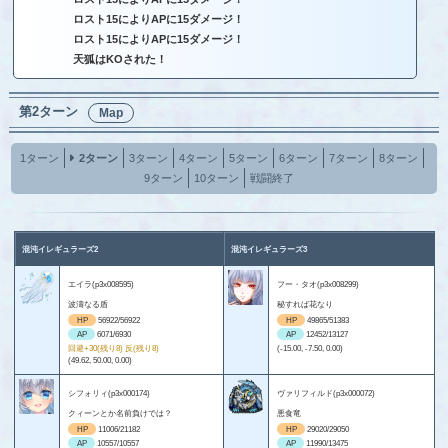
ロスト15によりAPに15ダメージ！
ロスト15によりAPに15ダメージ！
天狐はKOされた！
第2ターン
Map
1ターン
2ターン
3ターン
4ターン
5ターン
6ターン
7ターン
8ターン
9ターン
10ターン
戦闘終了
混沌イレギュラーズ2
混沌イレギュラーズ3
エイラ(p3x008595)
フー・タオ(p3x008299)
波濤なる盾
秘すれば花なり
HP
56922/56922
HP
49865/51383
AP
6071/6930
AP
12452/13127
回避+30(残り8) 反(残り8)
(-15.00, -7.50, 0.00)
(49.62, 50.00, 0.00)
シフォリィ(p3x000174)
ヴァリフィルド(p3x000072)
クィーンとか名前負けでは？
悪食竜
HP
11006/21182
HP
29020/29050
AP
10557/10557
AP
11990/13475