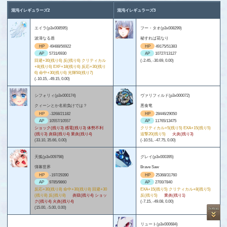
混沌イレギュラーズ2
混沌イレギュラーズ3
エイラ(p3x008595)
フー・タオ(p3x008299)
波濤なる盾
秘すれば花なり
HP
49488/56922
HP
49175/51383
AP
5731/6930
AP
10727/13127
回避+30(残り6) 反(残り6) クリティカル
(-2.45, -30.69, 0.00)
+8(残り6) EXF+18(残り6) 反応+30(残り
6) 命中+30(残り6) 光輝50(残り7)
(-10.15, -49.15, 0.00)
シフォリィ(p3x000174)
ヴァリフィルド(p3x000072)
クィーンとか名前負けでは？
悪食竜
HP
-3268/21182
HP
28446/29050
AP
10557/10557
AP
11765/13475
ショック(残り3) 感電(残り3) 体勢不利
クリティカル+5(残り5) EXA+15(残り5)
(残り3) 炎獄(残り4) 業炎(残り4)
追撃20(残り5)
火炎(残り3)
(33.10, 35.66, 0.00)
(-10.51, -47.75, 0.00)
天狐(p3x009798)
グレイ(p3x000395)
弾幕世界
Brave Saw
HP
-197/29390
HP
25368/31760
AP
9785/9860
AP
2700/7840
反応+30(残り8) 命中+30(残り8) 回避+30
EXA+15(残り5) クリティカル+8(残り5)
(残り8) 反(残り8)
炎獄(残り4) ショッ
反(残り5)
業炎(残り1)
ク(残り4) 火炎(残り4)
(-7.15, -49.08, 0.00)
(15.00, -5.00, 0.00)
リュート(p3x000684)