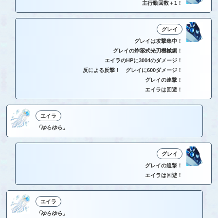
主行動回数＋1！
グレイ
グレイは攻撃集中！
グレイの炸薬式光刃機械鋸！
エイラのHPに3004のダメージ！
反による反撃！ グレイに600ダメージ！
グレイの連撃！
エイラは回避！
エイラ
「ゆらゆら」
グレイ
グレイの追撃！
エイラは回避！
エイラ
「ゆらゆら」