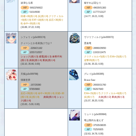
波濤なる盾
秘すれば花なり
HP
56922/56922
HP
49635/51383
AP
5101/6930
AP
11777/13127
回避+30(残り8) 反(残り8) クリティカル
(14.77, 19.21, 0.00)
+8(残り8) EXF+18(残り8) 反応+30(残り
8) 命中+30(残り8)
(33.89, 37.22, 0.00)
シフォリィ(p3x000174)
ヴァリフィルド(p3x000072)
クィーンとか名前負けでは？
悪食竜
HP
-3268/21182
HP
28990/29050
AP
10557/10557
AP
11915/13475
ショック(残り3) 感電(残り3) 体勢不利
クリティカル+5(残り7) EXA+15(残り7)
(残り3) 炎獄(残り4) 業炎(残り4)
追撃20(残り7)
(33.10, 35.66, 0.00)
(31.56, 35.33, 0.00)
天狐(p3x009798)
グレイ(p3x000395)
弾幕世界
Brave Saw
HP
-197/29390
HP
26930/31760
AP
9785/9860
AP
5620/7840
反応+30(残り8) 命中+30(残り8) 回避+30
EXA+15(残り7) クリティカル+8(残り7)
(残り8) 反(残り8)
炎獄(残り4) ショッ
反(残り7)
火炎(残り2) 業炎(残り3)
ク(残り4)
(31.07, 36.20, 0.00)
(15.00, -5.00, 0.00)
リュート(p3x000684)
竜は誓約を違えず
HP
37535/38035
AP
7025/9305
(32.63, 34.78, 0.00)