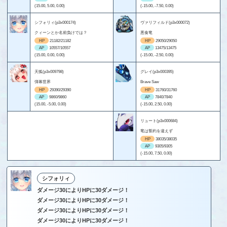
(15.00, 5.00, 0.00)
(-15.00, -7.50, 0.00)
シフォリィ(p3x000174)
ヴァリフィルド(p3x000072)
クィーンとか名前負けでは？
悪食竜
HP
21182/21182
HP
29050/29050
AP
10557/10557
AP
13475/13475
(15.00, 0.00, 0.00)
(-15.00, -2.50, 0.00)
天狐(p3x009798)
グレイ(p3x000395)
弾幕世界
Brave Saw
HP
29390/29390
HP
31760/31760
AP
9860/9860
AP
7840/7840
(15.00, -5.00, 0.00)
(-15.00, 2.50, 0.00)
リュート(p3x000684)
竜は誓約を違えず
HP
38035/38035
AP
9305/9305
(-15.00, 7.50, 0.00)
シフォリィ
ダメージ30によりHPに30ダメージ！
ダメージ30によりHPに30ダメージ！
ダメージ30によりHPに30ダメージ！
ダメージ30によりHPに30ダメージ！