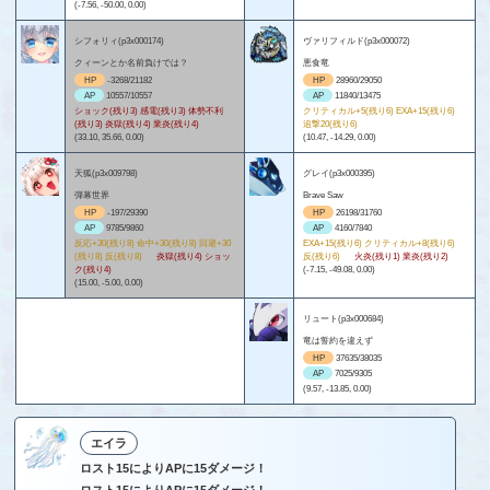
(-7.56, -50.00, 0.00)
シフォリィ(p3x000174)
ヴァリフィルド(p3x000072)
クィーンとか名前負けでは？
悪食竜
HP
-3268/21182
HP
28960/29050
AP
10557/10557
AP
11840/13475
ショック(残り3) 感電(残り3) 体勢不利
クリティカル+5(残り6) EXA+15(残り6)
(残り3) 炎獄(残り4) 業炎(残り4)
追撃20(残り6)
(33.10, 35.66, 0.00)
(10.47, -14.29, 0.00)
天狐(p3x009798)
グレイ(p3x000395)
弾幕世界
Brave Saw
HP
-197/29390
HP
26198/31760
AP
9785/9860
AP
4160/7840
反応+30(残り8) 命中+30(残り8) 回避+30
EXA+15(残り6) クリティカル+8(残り6)
(残り8) 反(残り8)
炎獄(残り4) ショッ
反(残り6)
火炎(残り1) 業炎(残り2)
ク(残り4)
(-7.15, -49.08, 0.00)
(15.00, -5.00, 0.00)
リュート(p3x000684)
竜は誓約を違えず
HP
37635/38035
AP
7025/9305
(9.57, -13.85, 0.00)
エイラ
ロスト15によりAPに15ダメージ！