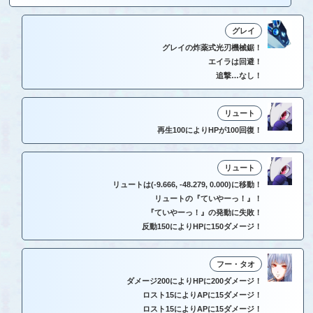
グレイ
グレイの炸薬式光刃機械鋸！
エイラは回避！
追撃…なし！
リュート
再生100によりHPが100回復！
リュート
リュートは(-9.666, -48.279, 0.000)に移動！
リュートの『ていやーっ！』！
『ていやーっ！』の発動に失敗！
反動150によりHPに150ダメージ！
フー・タオ
ダメージ200によりHPに200ダメージ！
ロスト15によりAPに15ダメージ！
ロスト15によりAPに15ダメージ！