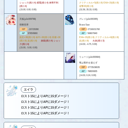
ショック(残り4) 感電(残り4) 体勢不利
クリティカル+5(残り8) EXA+15(残り8)
(残り4)
追撃20(残り8)
(15.00, 0.00, 0.00)
(31.56, 35.33, 0.00)
天狐(p3x009798)
グレイ(p3x000395)
弾幕世界
Brave Saw
HP
-197/29390
HP
27160/31760
AP
9785/9860
AP
5680/7840
反応+30(残り8) 命中+30(残り8) 回避+30
EXA+15(残り8) クリティカル+8(残り8)
(残り8) 反(残り8)
炎獄(残り4) ショッ
反(残り8)
火炎(残り3)
ク(残り4)
(14.03, -4.75, 0.00)
(15.00, -5.00, 0.00)
リュート(p3x000684)
竜は誓約を違えず
HP
37735/38035
AP
7885/9305
(14.03, 0.24, 0.00)
エイラ
ロスト15によりAPに15ダメージ！
ロスト15によりAPに15ダメージ！
ロスト15によりAPに15ダメージ！
ロスト15によりAPに15ダメージ！