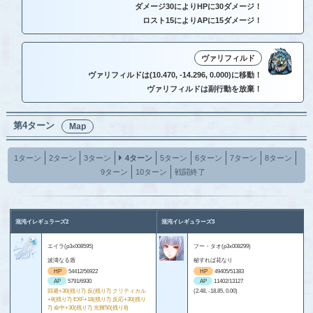
ダメージ30によりHPに30ダメージ！
ロスト15によりAPに15ダメージ！
ヴァリフィルド
ヴァリフィルドは(10.470, -14.296, 0.000)に移動！
ヴァリフィルドは副行動を放棄！
第4ターン
Map
1ターン
2ターン
3ターン
4ターン
5ターン
6ターン
7ターン
8ターン
9ターン
10ターン
戦闘終了
混沌イレギュラーズ2
混沌イレギュラーズ3
エイラ(p3x008595)
フー・タオ(p3x008299)
波濤なる盾
秘すれば花なり
HP
54412/56922
HP
49405/51383
AP
5791/6930
AP
11402/13127
回避+30(残り7) 反(残り7) クリティカル
(2.48, -18.85, 0.00)
+8(残り7) EXF+18(残り7) 反応+30(残り
7) 命中+30(残り7) 光輝50(残り8)