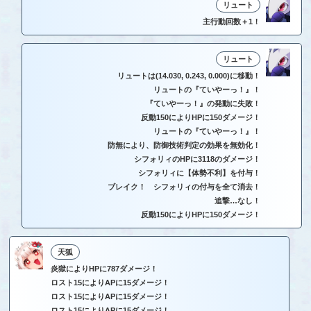
リュート
主行動回数＋1！
リュート
リュートは(14.030, 0.243, 0.000)に移動！
リュートの『ていやーっ！』！
『ていやーっ！』の発動に失敗！
反動150によりHPに150ダメージ！
リュートの『ていやーっ！』！
防無により、防御技術判定の効果を無効化！
シフォリィのHPに3118のダメージ！
シフォリィに【体勢不利】を付与！
ブレイク！ シフォリィの付与を全て消去！
追撃…なし！
反動150によりHPに150ダメージ！
天狐
炎獄によりHPに787ダメージ！
ロスト15によりAPに15ダメージ！
ロスト15によりAPに15ダメージ！
ロスト15によりAPに15ダメージ！