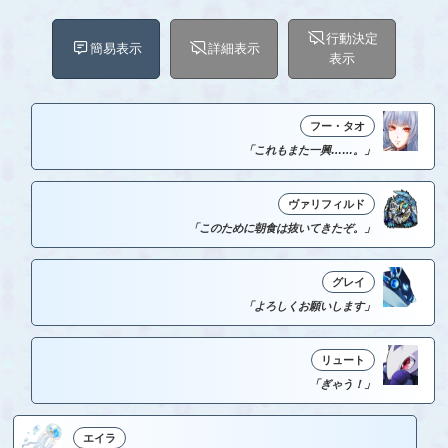
行動決定
簡易表示
詳細表示
表示
フー・タオ
「これもまた一興……。」
ヴァリフィルド
「このために朝食は抜いてきたぞ。」
グレイ
「よろしくお願いします」
リュート
「ぎゃう！」
エイラ