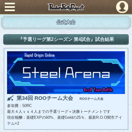
PandoraPartyProject
公式大会
『予選リーグ第2シーズン 第4試合』試合結果
第34回 ROOチーム大会
ROOチーム大会
参加費：50RC
最大４人ｖｓ４人までの予選リーグ＋決勝トーナメントです
現在報酬：基礎EXPの60%、基礎Goldの25％、最新R.O.O闇市アイ
テム×2