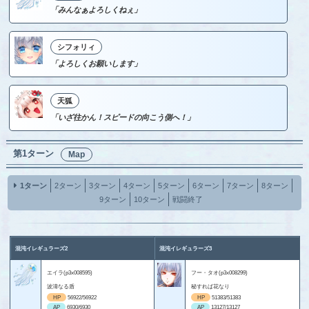
「みんなぁよろしくねぇ」
シフォリィ
「よろしくお願いします」
天狐
「いざ往かん！スピードの向こう側へ！」
第1ターン
Map
1ターン
2ターン
3ターン
4ターン
5ターン
6ターン
7ターン
8ターン
9ターン
10ターン
戦闘終了
混沌イレギュラーズ2
混沌イレギュラーズ3
エイラ(p3x008595)
フー・タオ(p3x008299)
波濤なる盾
秘すれば花なり
HP
56922/56922
HP
51383/51383
AP
6930/6930
AP
13127/13127