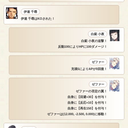
伊達 千尋
伊達 千尋はKOされた！
白薊 小夜
白薊 小夜の追撃！
反動100によりHPに100ダメージ！
ゼファー
充填5によりAPが0回復！
ゼファー
ゼファーの否定の翼！
自身に【回避+30】を付与！
自身に【反応+10】を付与！
自身に【再生150】を付与！
ゼファーは(12.000, -2.500, 0.000)に移動！