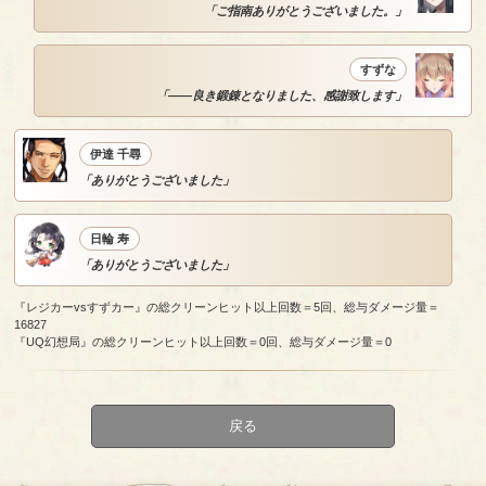
「ご指南ありがとうございました。」
すずな
「――良き鍛錬となりました、感謝致します」
伊達 千尋
「ありがとうございました」
日輪 寿
「ありがとうございました」
『レジカーvsすずカー』の総クリーンヒット以上回数＝5回、総与ダメージ量＝
16827
『UQ幻想局』の総クリーンヒット以上回数＝0回、総与ダメージ量＝0
戻る