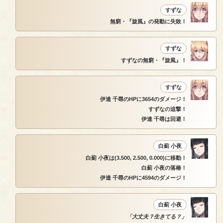
すずな
無窮・『旋風』の発動に失敗！
すずな
すずなの無窮・『旋風』！
すずな
伊達 千尋のHPに3654のダメージ！
すずなの追撃！
伊達 千尋は回避！
白薊 小夜
白薊 小夜は(3.500, 2.500, 0.000)に移動！
白薊 小夜の落椿！
伊達 千尋のHPに4594のダメージ！
白薊 小夜
「大丈夫？生きてる？」