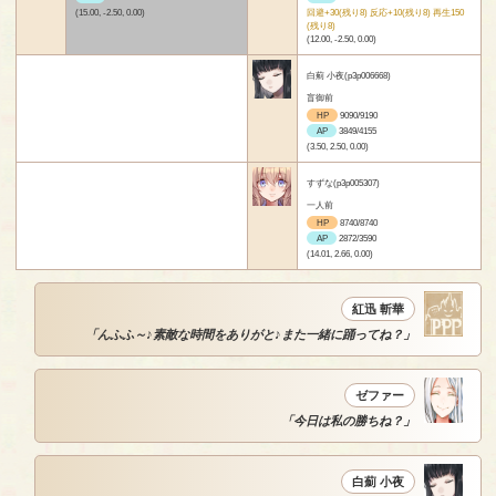
(15.00, -2.50, 0.00)
回避+30(残り8) 反応+10(残り8) 再生150
(残り8)
(12.00, -2.50, 0.00)
白薊 小夜(p3p006668)
盲御前
HP
9090/9190
AP
3849/4155
(3.50, 2.50, 0.00)
すずな(p3p005307)
一人前
HP
8740/8740
AP
2872/3590
(14.01, 2.66, 0.00)
紅迅 斬華
「んふふ～♪素敵な時間をありがと♪また一緒に踊ってね？」
ゼファー
「今日は私の勝ちね？」
白薊 小夜