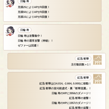
日輪 寿
充填25によりAPが0回復！
充填50によりAPが0回復！
充填15によりAPが0回復！
日輪 寿
日輪 寿は攻撃集中！
日輪 寿の通常攻撃（神秘）！
ゼファーは回避！
紅迅 斬華
主行動回数＋1！
紅迅 斬華
紅迅 斬華は(14.014, -2.664, 0.000)に移動！
紅迅 斬華の首刈術虚式・裏「斬華流麗」！
日輪 寿のHPに3956のダメージ！
紅迅 斬華の連撃！
日輪 寿のHPに1957のダメージ！
紅迅 斬華の追撃！