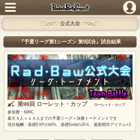
PandoraPartyProject
公式大会
『予選リーグ第1シーズン 第9試合』試合結果
第96回 ローレット・カップ
ローレット・カップ
参加費：50RC
最大４人ｖｓ４人までの予選リーグ＋決勝トーナメントです
現在報酬：基礎EXPの60%、基礎Goldの25％、最新闇市アイテム×2