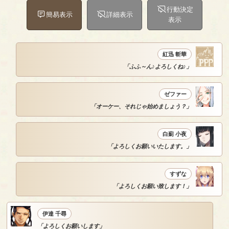
行動決定
簡易表示
詳細表示
表示
紅迅 斬華
「ふふ～ん♪よろしくね♪」
ゼファー
「オーケー、それじゃ始めましょう？」
白薊 小夜
「よろしくお願いいたします。」
すずな
「よろしくお願い致します！」
伊達 千尋
「よろしくお願いします」