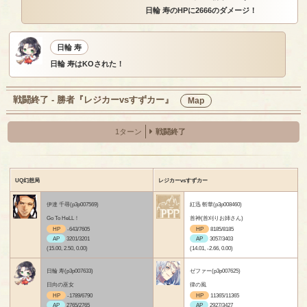
日輪 寿のHPに2666のダメージ！
日輪 寿
日輪 寿はKOされた！
戦闘終了 - 勝者『レジカーvsすずカー』
Map
1ターン
戦闘終了
UQ幻想局
レジカーvsすずカー
伊達 千尋(p3p007569)
紅迅 斬華(p3p008460)
Go To HeLL！
首神(首刈りお姉さん)
HP
-643/7605
HP
8185/8185
AP
3201/3201
AP
3057/3403
(15.00, 2.50, 0.00)
(14.01, -2.66, 0.00)
日輪 寿(p3p007633)
ゼファー(p3p007625)
日向の巫女
律の風
HP
-1789/6790
HP
11365/11365
AP
2765/2765
AP
2927/3427