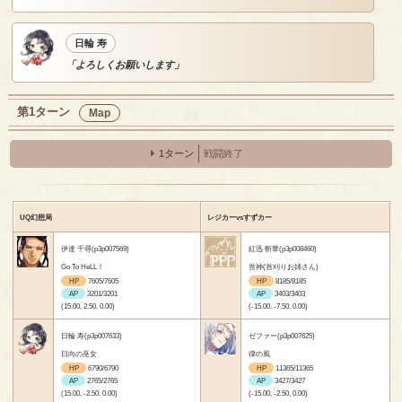
日輪 寿
「よろしくお願いします」
第1ターン
Map
1ターン
戦闘終了
UQ幻想局
レジカーvsすずカー
伊達 千尋(p3p007569)
紅迅 斬華(p3p008460)
Go To HeLL！
首神(首刈りお姉さん)
HP
7605/7605
HP
8185/8185
AP
3201/3201
AP
3403/3403
(15.00, 2.50, 0.00)
(-15.00, -7.50, 0.00)
日輪 寿(p3p007633)
ゼファー(p3p007625)
日向の巫女
律の風
HP
6790/6790
HP
11365/11365
AP
2765/2765
AP
3427/3427
(15.00, -2.50, 0.00)
(-15.00, -2.50, 0.00)