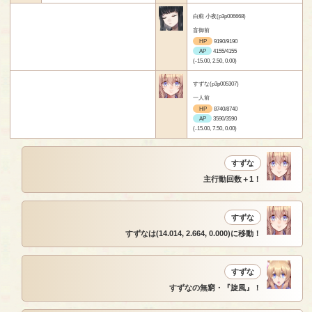
白薊 小夜(p3p006668)
盲御前
HP
9190/9190
AP
4155/4155
(-15.00, 2.50, 0.00)
すずな(p3p005307)
一人前
HP
8740/8740
AP
3590/3590
(-15.00, 7.50, 0.00)
すずな
主行動回数＋1！
すずな
すずなは(14.014, 2.664, 0.000)に移動！
すずな
すずなの無窮・『旋風』！