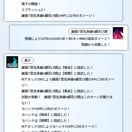
黒子の闇旋！
スプラッシュ2！
縺薙?荳也阜縺ｮ繝舌げ繧のHPに1278のダメージ！
縺薙?荳也阜縺ｮ繝舌げ繧
恍惚により1278×(1d100:48＋30)％＝996の追加ダメージ！
恍惚から回復した！
黒子
縺薙?荳也阜縺ｮ繝舌げ繧は【致命】に抵抗した！
縺薙?荳也阜縺ｮ繝舌げ繧は【暗闇】に抵抗した！
Mアタック150により縺薙?荳也阜縺ｮ繝舌げ繧のAPに150ダメー
ジ！
縺薙?荳也阜縺ｮ繝舌げ繧は【業炎】に抵抗した！
封殺が発動！ 縺薙?荳也阜縺ｮ繝舌げ繧はこのターン行動でき
ない！
ヨハンナのHPに195のダメージ！
ヨハンナは【致命】に抵抗した！
ヨハンナは【暗闇】に抵抗した！
Mアタック150によりヨハンナのAPに150ダメージ！