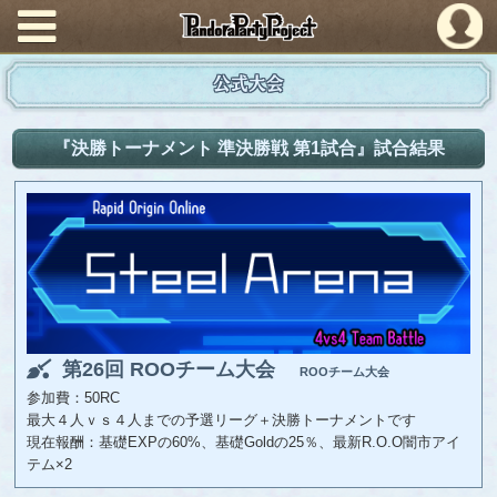
PandoraPartyProject
公式大会
『決勝トーナメント 準決勝戦 第1試合』試合結果
第26回 ROOチーム大会
ROOチーム大会
参加費：50RC
最大４人ｖｓ４人までの予選リーグ＋決勝トーナメントです
現在報酬：基礎EXPの60%、基礎Goldの25％、最新R.O.O闇市アイ
テム×2