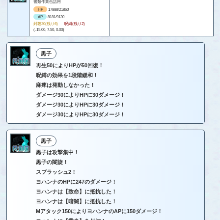
書類作業缶詰用
HP
17888/21860
AP
8181/9130
封殺20(残り6)
呪縛(残り2)
(-15.00, 7.50, 0.00)
黒子
再生50によりHPが50回復！
呪縛の効果を1段階緩和！
麻痺は発動しなかった！
ダメージ30によりHPに30ダメージ！
ダメージ30によりHPに30ダメージ！
ダメージ30によりHPに30ダメージ！
黒子
黒子は攻撃集中！
黒子の闇旋！
スプラッシュ2！
ヨハンナのHPに247のダメージ！
ヨハンナは【致命】に抵抗した！
ヨハンナは【暗闇】に抵抗した！
Mアタック150によりヨハンナのAPに150ダメージ！