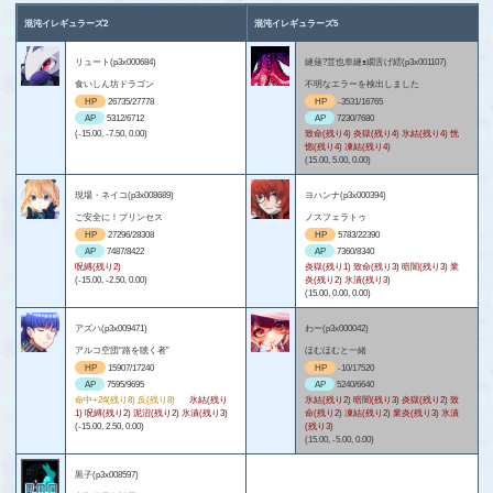
混沌イレギュラーズ2
混沌イレギュラーズ5
リュート(p3x000684)
縺薙?荳也阜縺ｮ繝舌げ繧(p3x001107)
食いしん坊ドラゴン
不明なエラーを検出しました
HP
26735/27778
HP
-3531/16765
AP
5312/6712
AP
7230/7680
(-15.00, -7.50, 0.00)
致命(残り4) 炎獄(残り4) 氷結(残り4) 恍
惚(残り4) 凍結(残り4)
(15.00, 5.00, 0.00)
現場・ネイコ(p3x008689)
ヨハンナ(p3x000394)
ご安全に！プリンセス
ノスフェラトゥ
HP
27296/28308
HP
5783/22390
AP
7487/8422
AP
7360/8340
呪縛(残り2)
炎獄(残り1) 致命(残り3) 暗闇(残り3) 業
(-15.00, -2.50, 0.00)
炎(残り2) 氷漬(残り3)
(15.00, 0.00, 0.00)
アズハ(p3x009471)
わー(p3x000042)
アルコ空団“路を聴く者”
ほむほむと一緒
HP
15907/17240
HP
-10/17520
AP
7595/9695
AP
5240/6640
命中+24(残り8) 反(残り8)
氷結(残り
氷結(残り2) 暗闇(残り3) 炎獄(残り2) 致
1) 呪縛(残り2) 泥沼(残り2) 氷漬(残り3)
命(残り2) 凍結(残り2) 業炎(残り3) 氷漬
(-15.00, 2.50, 0.00)
(残り3)
(15.00, -5.00, 0.00)
黒子(p3x008597)