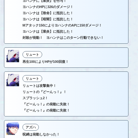
ヨハンナに【業炎】を付与！
ヨハンナのHPに326のダメージ！
ヨハンナは【致命】に抵抗した！
ヨハンナは【暗闇】に抵抗した！
Mアタック150によりヨハンナのAPに150ダメージ！
ヨハンナは【業炎】に抵抗した！
封殺が発動！ ヨハンナはこのターン行動できない！
リュート
再生100によりHPが100回復！
リュート
リュートは攻撃集中！
リュートの『どーんっ！』！
スプラッシュ2！
『どーんっ！』の発動に失敗！
『どーんっ！』の発動に失敗！
アズハ
呪縛は発動しなかった！