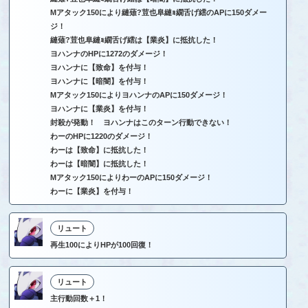
Mアタック150により縺薙?荳也阜縺ｮ繝舌げ繧のAPに150ダメー
ジ！
縺薙?荳也阜縺ｮ繝舌げ繧は【業炎】に抵抗した！
ヨハンナのHPに1272のダメージ！
ヨハンナに【致命】を付与！
ヨハンナに【暗闇】を付与！
Mアタック150によりヨハンナのAPに150ダメージ！
ヨハンナに【業炎】を付与！
封殺が発動！ ヨハンナはこのターン行動できない！
わーのHPに1220のダメージ！
わーは【致命】に抵抗した！
わーは【暗闇】に抵抗した！
Mアタック150によりわーのAPに150ダメージ！
わーに【業炎】を付与！
リュート
再生100によりHPが100回復！
リュート
主行動回数＋1！