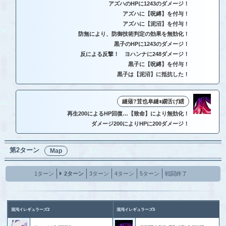
アズハのHPに1243のダメージ！
アズハに【呪縛】を付与！
アズハに【泥沼】を付与！
防無により、防御技術判定の効果を無効化！
黒子のHPに1243のダメージ！
反による反撃！ ヨハンナに248ダメージ！
黒子に【呪縛】を付与！
黒子は【泥沼】に抵抗した！
縺薙?荳也阜縺ｮ繝舌げ繧
再生200によるHP回復…【致命】により無効化！
ダメージ200によりHPに200ダメージ！
第2ターン
Map
1ターン
2ターン
3ターン
4ターン
5ターン
戦闘終了
混沌イレギュラーズ2
混沌イレギュラーズ5