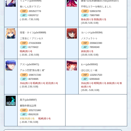
リュート(p3x000684)
縺薙?荳也阜縺ｮ繝舌げ繧(p3x001107)
食いしん坊ドラゴン
不明なエラーを検出しました
HP
26535/27778
HP
5289/16765
AP
6362/6712
AP
7380/7680
(-15.00, -7.50, 0.00)
致命(残り3) 恍惚(残り3)
(15.00, 5.00, 0.00)
現場・ネイコ(p3x008689)
ヨハンナ(p3x000394)
ご安全に！プリンセス
ノスフェラトゥ
HP
27416/28308
HP
20068/22390
AP
8177/8422
AP
7850/8340
呪縛(残り4)
炎獄(残り3)
(-15.00, -2.50, 0.00)
(15.00, 0.00, 0.00)
アズハ(p3x009471)
わー(p3x000042)
アルコ空団“路を聴く者”
ほむほむと一緒
HP
15967/17240
HP
13329/17520
AP
8675/9695
AP
6295/6640
氷結(残り3) 呪縛(残り4) 泥沼(残り4)
氷結(残り4) 暗闇(残り3) 炎獄(残り4) 致
(-15.00, 2.50, 0.00)
命(残り4)
(15.00, -5.00, 0.00)
黒子(p3x008597)
書類作業缶詰用
HP
20527/21860
AP
8581/9130
封殺20(残り8)
呪縛(残り4)
(-15.00, 7.50, 0.00)