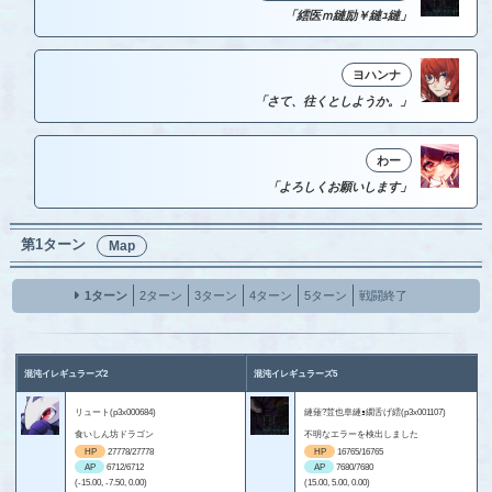
「繧医ｍ縺励￥縺ｭ縺」
ヨハンナ
「さて、往くとしようか。」
わー
「よろしくお願いします」
第1ターン
Map
1ターン
2ターン
3ターン
4ターン
5ターン
戦闘終了
混沌イレギュラーズ2
混沌イレギュラーズ5
リュート(p3x000684)
縺薙?荳也阜縺ｮ繝舌げ繧(p3x001107)
食いしん坊ドラゴン
不明なエラーを検出しました
HP
27778/27778
HP
16765/16765
AP
6712/6712
AP
7680/7680
(-15.00, -7.50, 0.00)
(15.00, 5.00, 0.00)