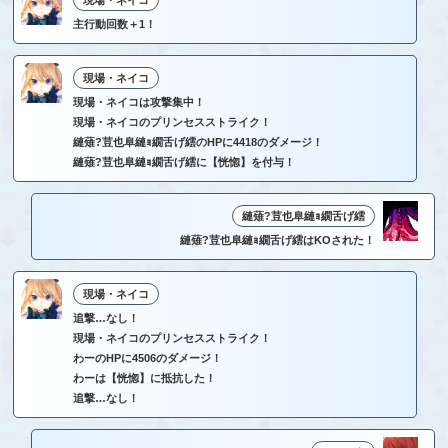
現場・ネイコ
主行動回数＋1！
現場・ネイコ
現場・ネイコは攻撃集中！
現場・ネイコのプリンセスストライク！
縺薙?荳也阜縺ｮ繝舌げ繧のHPに4418のダメージ！
縺薙?荳也阜縺ｮ繝舌げ繧に【恍惚】を付与！
縺薙?荳也阜縺ｮ繝舌げ繧
縺薙?荳也阜縺ｮ繝舌げ繧はKOされた！
現場・ネイコ
追撃…なし！
現場・ネイコのプリンセスストライク！
わーのHPに4506のダメージ！
わーは【恍惚】に抵抗した！
追撃…なし！