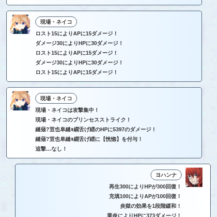
現場・ネイコ
ロスト15によりAPに15ダメージ！
ダメージ30によりHPに30ダメージ！
ロスト15によりAPに15ダメージ！
ダメージ30によりHPに30ダメージ！
ロスト15によりAPに15ダメージ！
現場・ネイコ
現場・ネイコは攻撃集中！
現場・ネイコのプリンセスストライク！
縺薙?荳也阜縺ｮ繝舌げ繧のHPに5397のダメージ！
縺薙?荳也阜縺ｮ繝舌げ繧に【恍惚】を付与！
追撃…なし！
ヨハンナ
再生300によりHPが300回復！
充填100によりAPが100回復！
炎獄の効果を1段階緩和！
業炎によりHPに373ダメージ！