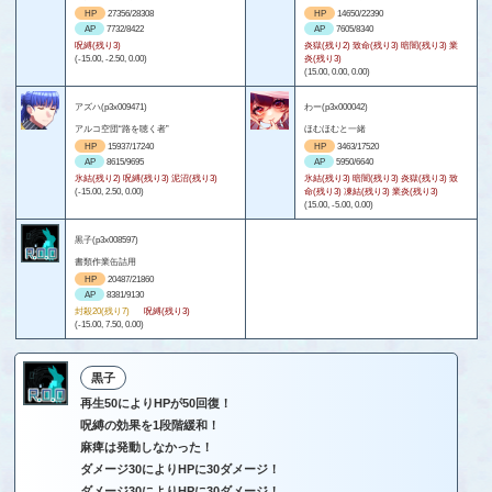
HP
27356/28308
HP
14650/22390
AP
7732/8422
AP
7605/8340
呪縛(残り3)
炎獄(残り2) 致命(残り3) 暗闇(残り3) 業
(-15.00, -2.50, 0.00)
炎(残り3)
(15.00, 0.00, 0.00)
アズハ(p3x009471)
わー(p3x000042)
アルコ空団“路を聴く者”
ほむほむと一緒
HP
15937/17240
HP
3463/17520
AP
8615/9695
AP
5950/6640
氷結(残り2) 呪縛(残り3) 泥沼(残り3)
氷結(残り3) 暗闇(残り3) 炎獄(残り3) 致
(-15.00, 2.50, 0.00)
命(残り3) 凍結(残り3) 業炎(残り3)
(15.00, -5.00, 0.00)
黒子(p3x008597)
書類作業缶詰用
HP
20487/21860
AP
8381/9130
封殺20(残り7)
呪縛(残り3)
(-15.00, 7.50, 0.00)
黒子
再生50によりHPが50回復！
呪縛の効果を1段階緩和！
麻痺は発動しなかった！
ダメージ30によりHPに30ダメージ！
ダメージ30によりHPに30ダメージ！