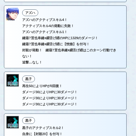
アズハ
アズハのアクティブスキル4！
アクティブスキル4の発動に失敗！
アズハのアクティブスキル1！
縺薙?荳也阜縺ｮ繝舌げ繧のHPに1329のダメージ！
縺薙?荳也阜縺ｮ繝舌げ繧に【恍惚】を付与！
封殺が発動！ 縺薙?荳也阜縺ｮ繝舌げ繧はこのターン行動でき
ない！
追撃…なし！
黒子
再生50によりHPが0回復！
ダメージ30によりHPに30ダメージ！
ダメージ30によりHPに30ダメージ！
ダメージ30によりHPに30ダメージ！
黒子
黒子のアクティブスキル2！
自身に【封殺20】を付与！