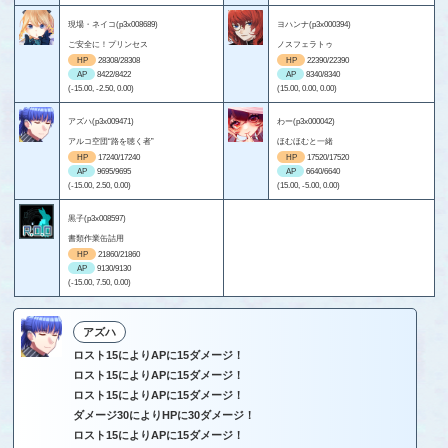
現場・ネイコ(p3x008689)
ヨハンナ(p3x000394)
ご安全に！プリンセス
ノスフェラトゥ
HP
28308/28308
HP
22390/22390
AP
8422/8422
AP
8340/8340
(-15.00, -2.50, 0.00)
(15.00, 0.00, 0.00)
アズハ(p3x009471)
わー(p3x000042)
アルコ空団“路を聴く者”
ほむほむと一緒
HP
17240/17240
HP
17520/17520
AP
9695/9695
AP
6640/6640
(-15.00, 2.50, 0.00)
(15.00, -5.00, 0.00)
黒子(p3x008597)
書類作業缶詰用
HP
21860/21860
AP
9130/9130
(-15.00, 7.50, 0.00)
アズハ
ロスト15によりAPに15ダメージ！
ロスト15によりAPに15ダメージ！
ロスト15によりAPに15ダメージ！
ダメージ30によりHPに30ダメージ！
ロスト15によりAPに15ダメージ！