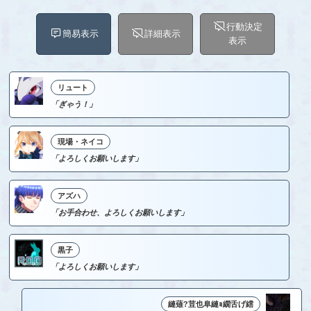
行動決定
簡易表示
詳細表示
表示
リュート
「ぎゃう！」
現場・ネイコ
「よろしくお願いします」
アズハ
「お手合わせ、よろしくお願いします」
黒子
「よろしくお願いします」
縺薙?荳也阜縺ｮ繝舌げ繧