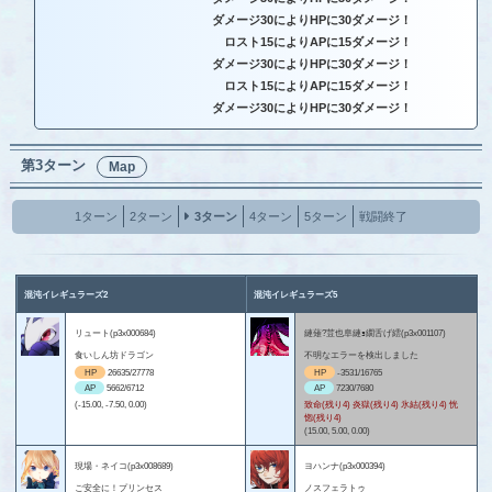
ダメージ30によりHPに30ダメージ！
ロスト15によりAPに15ダメージ！
ダメージ30によりHPに30ダメージ！
ロスト15によりAPに15ダメージ！
ダメージ30によりHPに30ダメージ！
第3ターン
Map
1ターン
2ターン
3ターン
4ターン
5ターン
戦闘終了
混沌イレギュラーズ2
混沌イレギュラーズ5
リュート(p3x000684)
縺薙?荳也阜縺ｮ繝舌げ繧(p3x001107)
食いしん坊ドラゴン
不明なエラーを検出しました
HP
26635/27778
HP
-3531/16765
AP
5662/6712
AP
7230/7680
(-15.00, -7.50, 0.00)
致命(残り4) 炎獄(残り4) 氷結(残り4) 恍
惚(残り4)
(15.00, 5.00, 0.00)
現場・ネイコ(p3x008689)
ヨハンナ(p3x000394)
ご安全に！プリンセス
ノスフェラトゥ