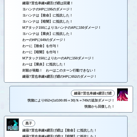
縺薙?荳也阜縺ｮ繝舌げ繧は回避！
ヨハンナのHPに195のダメージ！
ヨハンナは【致命】に抵抗した！
ヨハンナは【暗闇】に抵抗した！
Mアタック150によりヨハンナのAPに150ダメージ！
ヨハンナは【業炎】に抵抗した！
わーのHPに649のダメージ！
わーに【致命】を付与！
わーに【暗闇】を付与！
Mアタック150によりわーのAPに150ダメージ！
わーは【業炎】に抵抗した！
封殺が発動！ わーはこのターン行動できない！
縺薙?荳也阜縺ｮ繝舌げ繧のHPに652のダメージ！
縺薙?荳也阜縺ｮ繝舌げ繧
恍惚により652×(1d100:85＋30)％＝749の追加ダメージ！
恍惚から回復した！
黒子
縺薙?荳也阜縺ｮ繝舌げ繧は【致命】に抵抗した！
縺薙?荳也阜縺ｮ繝舌げ繧は【暗闇】に抵抗した！