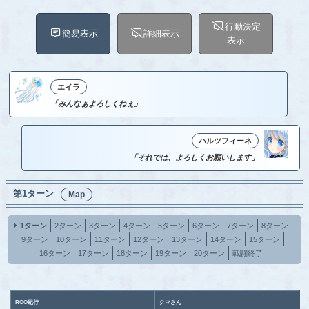
行動決定
簡易表示
詳細表示
表示
エイラ
「みんなぁよろしくねぇ」
ハルツフィーネ
「それでは、よろしくお願いします」
第1ターン
Map
1ターン
2ターン
3ターン
4ターン
5ターン
6ターン
7ターン
8ターン
9ターン
10ターン
11ターン
12ターン
13ターン
14ターン
15ターン
16ターン
17ターン
18ターン
19ターン
20ターン
戦闘終了
ROO紀行
クマさん