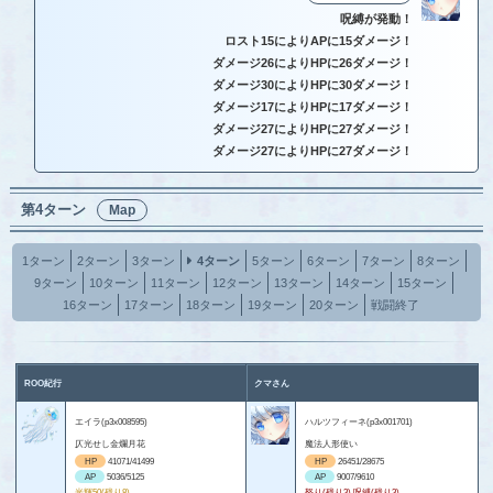
呪縛が発動！
ロスト15によりAPに15ダメージ！
ダメージ26によりHPに26ダメージ！
ダメージ30によりHPに30ダメージ！
ダメージ17によりHPに17ダメージ！
ダメージ27によりHPに27ダメージ！
ダメージ27によりHPに27ダメージ！
第4ターン
Map
1ターン
2ターン
3ターン
4ターン
5ターン
6ターン
7ターン
8ターン
9ターン
10ターン
11ターン
12ターン
13ターン
14ターン
15ターン
16ターン
17ターン
18ターン
19ターン
20ターン
戦闘終了
ROO紀行
クマさん
エイラ(p3x008595)
ハルツフィーネ(p3x001701)
仄光せし金爛月花
魔法人形使い
HP
41071/41499
HP
26451/28675
AP
5036/5125
AP
9007/9610
光輝50(残り8)
怒り(残り3) 呪縛(残り3)