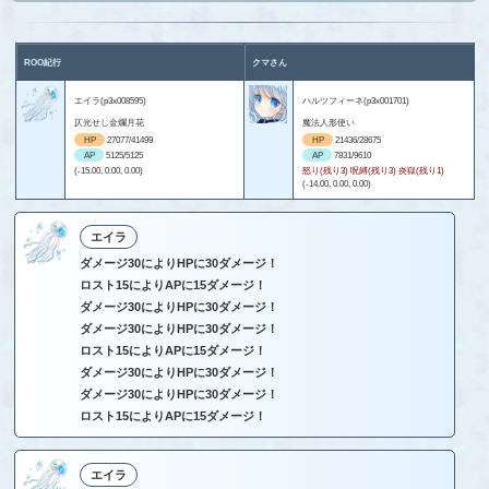
ROO紀行
クマさん
エイラ(p3x008595)
ハルツフィーネ(p3x001701)
仄光せし金爛月花
魔法人形使い
HP
27077/41499
HP
21436/28675
AP
5125/5125
AP
7831/9610
(-15.00, 0.00, 0.00)
怒り(残り3) 呪縛(残り3) 炎獄(残り1)
(-14.00, 0.00, 0.00)
エイラ
ダメージ30によりHPに30ダメージ！
ロスト15によりAPに15ダメージ！
ダメージ30によりHPに30ダメージ！
ダメージ30によりHPに30ダメージ！
ロスト15によりAPに15ダメージ！
ダメージ30によりHPに30ダメージ！
ダメージ30によりHPに30ダメージ！
ロスト15によりAPに15ダメージ！
エイラ