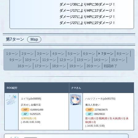
ダメージ30によりHPに30ダメージ！
ダメージ17によりHPに17ダメージ！
ダメージ27によりHPに27ダメージ！
ダメージ27によりHPに27ダメージ！
第7ターン
Map
1ターン
2ターン
3ターン
4ターン
5ターン
6ターン
7ターン
8ターン
9ターン
10ターン
11ターン
12ターン
13ターン
14ターン
15ターン
16ターン
17ターン
18ターン
19ターン
20ターン
戦闘終了
ROO紀行
クマさん
エイラ(p3x008595)
ハルツフィーネ(p3x001701)
仄光せし金爛月花
魔法人形使い
HP
41499/41499
HP
22798/28675
AP
5125/5125
AP
8962/9610
光輝50(残り8)
怒り(残り2) 呪縛(残り3) 火炎(残り1) 炎
(-15.00, 0.00, 0.00)
獄(残り2)
(-14.00, 0.00, 0.00)