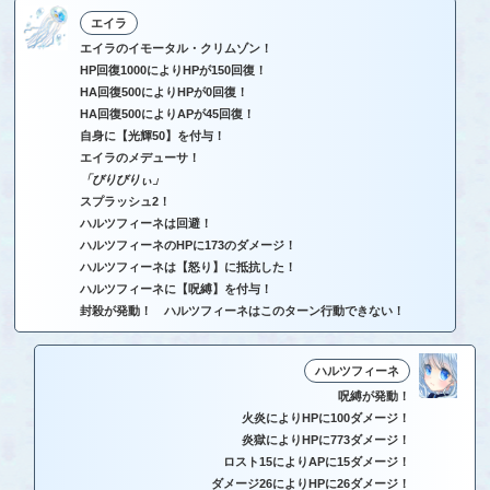
エイラ
エイラのイモータル・クリムゾン！
HP回復1000によりHPが150回復！
HA回復500によりHPが0回復！
HA回復500によりAPが45回復！
自身に【光輝50】を付与！
エイラのメデューサ！
「びりびりぃ」
スプラッシュ2！
ハルツフィーネは回避！
ハルツフィーネのHPに173のダメージ！
ハルツフィーネは【怒り】に抵抗した！
ハルツフィーネに【呪縛】を付与！
封殺が発動！ ハルツフィーネはこのターン行動できない！
ハルツフィーネ
呪縛が発動！
火炎によりHPに100ダメージ！
炎獄によりHPに773ダメージ！
ロスト15によりAPに15ダメージ！
ダメージ26によりHPに26ダメージ！