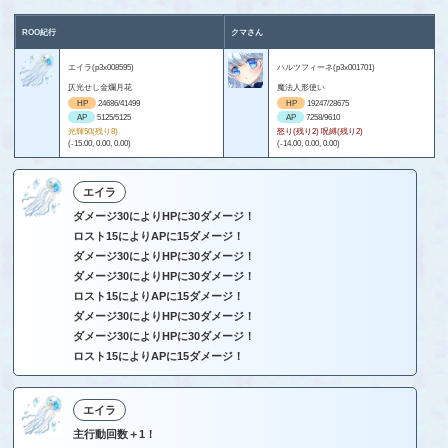
ROO紀行
クマさん
エイラ(p3x008595)
ハルツフィーネ(p3x001701)
仄光せし金爛月花
魔法人形使い
HP
24686/41499
HP
19247/28675
AP
5125/5125
AP
7258/9610
光輝50(残り8)
怒り(残り2) 呪縛(残り2)
(-15.00, 0.00, 0.00)
(-14.00, 0.00, 0.00)
エイラ
ダメージ30によりHPに30ダメージ！
ロスト15によりAPに15ダメージ！
ダメージ30によりHPに30ダメージ！
ダメージ30によりHPに30ダメージ！
ロスト15によりAPに15ダメージ！
ダメージ30によりHPに30ダメージ！
ダメージ30によりHPに30ダメージ！
ロスト15によりAPに15ダメージ！
エイラ
主行動回数＋1！