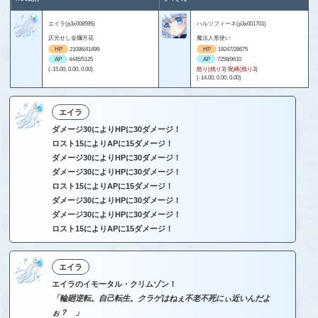
エイラ(p3x008595)
ハルツフィーネ(p3x001701)
仄光せし金爛月花
魔法人形使い
HP
21086/41499
HP
19247/28675
AP
4445/5125
AP
7258/9610
(-15.00, 0.00, 0.00)
怒り(残り3) 呪縛(残り3)
(-14.00, 0.00, 0.00)
エイラ
ダメージ30によりHPに30ダメージ！
ロスト15によりAPに15ダメージ！
ダメージ30によりHPに30ダメージ！
ダメージ30によりHPに30ダメージ！
ロスト15によりAPに15ダメージ！
ダメージ30によりHPに30ダメージ！
ダメージ30によりHPに30ダメージ！
ロスト15によりAPに15ダメージ！
エイラ
エイラのイモータル・クリムゾン！
「輪廻逆転。自己転生。クラゲはねぇ不老不死にぃ近いんだよ
ぉ？ 」