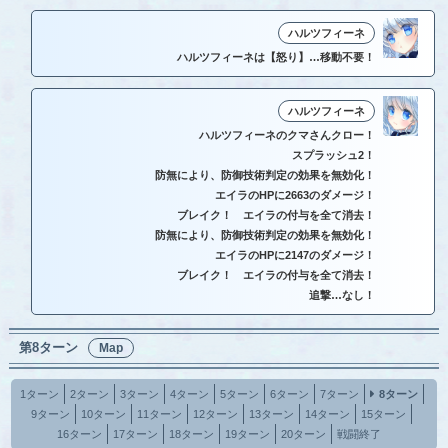
ハルツフィーネ
ハルツフィーネは【怒り】…移動不要！
ハルツフィーネ
ハルツフィーネのクマさんクロー！
スプラッシュ2！
防無により、防御技術判定の効果を無効化！
エイラのHPに2663のダメージ！
ブレイク！ エイラの付与を全て消去！
防無により、防御技術判定の効果を無効化！
エイラのHPに2147のダメージ！
ブレイク！ エイラの付与を全て消去！
追撃…なし！
第8ターン
Map
1ターン
2ターン
3ターン
4ターン
5ターン
6ターン
7ターン
8ターン
9ターン
10ターン
11ターン
12ターン
13ターン
14ターン
15ターン
16ターン
17ターン
18ターン
19ターン
20ターン
戦闘終了