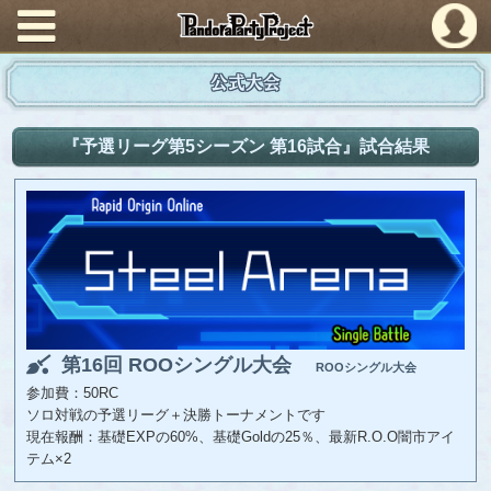
PandoraPartyProject
公式大会
『予選リーグ第5シーズン 第16試合』試合結果
第16回 ROOシングル大会
ROOシングル大会
参加費：50RC
ソロ対戦の予選リーグ＋決勝トーナメントです
現在報酬：基礎EXPの60%、基礎Goldの25％、最新R.O.O闇市アイ
テム×2