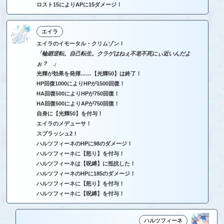
ロスト15によりAPに15ダメージ！
エイラ
エイラのイモータル・クリムゾン！
「輪廻逆転。自己転生。クラゲはねぇ不老不死にぃ近いんだよ
ぉ？ 」
光輝が効果を発揮……【光輝50】は終了！
HP回復1000によりHPが1500回復！
HA回復500によりHPが750回復！
HA回復500によりAPが750回復！
自身に【光輝50】を付与！
エイラのメデューサ！
スプラッシュ2！
ハルツフィーネのHPに98のダメージ！
ハルツフィーネに【怒り】を付与！
ハルツフィーネは【呪縛】に抵抗した！
ハルツフィーネのHPに185のダメージ！
ハルツフィーネに【怒り】を付与！
ハルツフィーネに【呪縛】を付与！
ハルツフィーネ