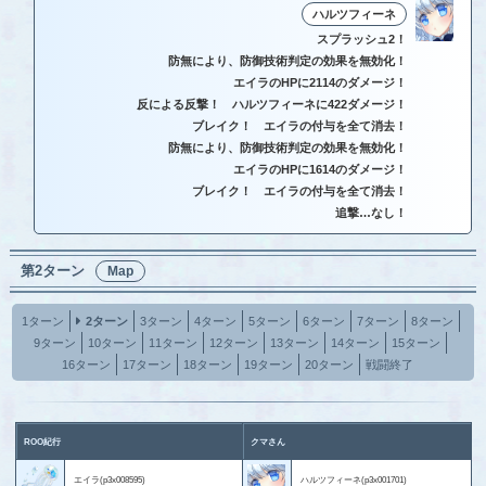
ハルツフィーネ
スプラッシュ2！
防無により、防御技術判定の効果を無効化！
エイラのHPに2114のダメージ！
反による反撃！ ハルツフィーネに422ダメージ！
ブレイク！ エイラの付与を全て消去！
防無により、防御技術判定の効果を無効化！
エイラのHPに1614のダメージ！
ブレイク！ エイラの付与を全て消去！
追撃…なし！
第2ターン
Map
1ターン
2ターン
3ターン
4ターン
5ターン
6ターン
7ターン
8ターン
9ターン
10ターン
11ターン
12ターン
13ターン
14ターン
15ターン
16ターン
17ターン
18ターン
19ターン
20ターン
戦闘終了
ROO紀行
クマさん
エイラ(p3x008595)
ハルツフィーネ(p3x001701)