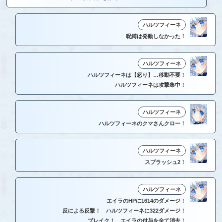
ハルツフィーネ
呪縛は発動しなかった！
ハルツフィーネ
ハルツフィーネは【怒り】…移動不要！
ハルツフィーネは攻撃集中！
ハルツフィーネ
ハルツフィーネのクマさんクロー！
ハルツフィーネ
スプラッシュ2！
ハルツフィーネ
エイラのHPに1614のダメージ！
反による反撃！ ハルツフィーネに322ダメージ！
ブレイク！ エイラの付与を全て消去！