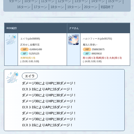
9ターン
10ターン
11ターン
12ターン
13ターン
14ターン
15ターン
16ターン
17ターン
18ターン
19ターン
20ターン
戦闘終了
ROO紀行
クマさん
エイラ(p3x008595)
ハルツフィーネ(p3x001701)
仄光せし金爛月花
魔法人形使い
HP
41499/41499
HP
25889/28675
AP
5125/5125
AP
8992/9610
光輝50(残り8)
怒り(残り3) 呪縛(残り3) 火炎(残り3)
(-15.00, 0.00, 0.00)
(-14.00, 0.00, 0.00)
エイラ
ダメージ30によりHPに30ダメージ！
ロスト15によりAPに15ダメージ！
ダメージ30によりHPに30ダメージ！
ダメージ30によりHPに30ダメージ！
ロスト15によりAPに15ダメージ！
ダメージ30によりHPに30ダメージ！
ダメージ30によりHPに30ダメージ！
ロスト15によりAPに15ダメージ！