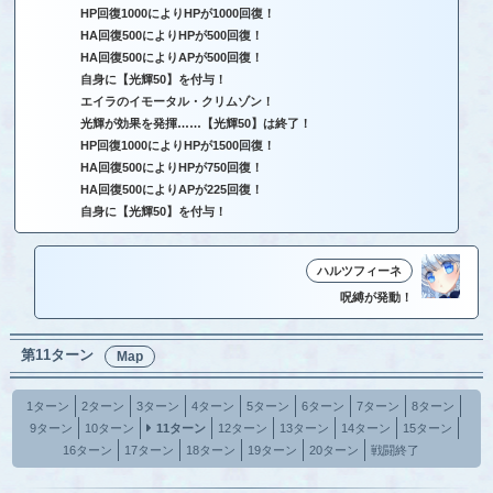
HP回復1000によりHPが1000回復！
HA回復500によりHPが500回復！
HA回復500によりAPが500回復！
自身に【光輝50】を付与！
エイラのイモータル・クリムゾン！
光輝が効果を発揮……【光輝50】は終了！
HP回復1000によりHPが1500回復！
HA回復500によりHPが750回復！
HA回復500によりAPが225回復！
自身に【光輝50】を付与！
ハルツフィーネ
呪縛が発動！
第11ターン
Map
1ターン
2ターン
3ターン
4ターン
5ターン
6ターン
7ターン
8ターン
9ターン
10ターン
11ターン
12ターン
13ターン
14ターン
15ターン
16ターン
17ターン
18ターン
19ターン
20ターン
戦闘終了