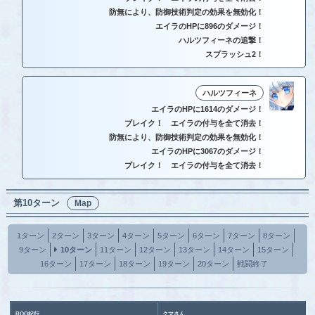
防無により、防御技術判定の効果を無効化！
エイラのHPに896のダメージ！
ハルツフィーネの追撃！
スプラッシュ2！
ハルツフィーネ
エイラのHPに1614のダメージ！
ブレイク！ エイラの付与を全て消去！
防無により、防御技術判定の効果を無効化！
エイラのHPに3067のダメージ！
ブレイク！ エイラの付与を全て消去！
第10ターン
Map
1ターン
2ターン
3ターン
4ターン
5ターン
6ターン
7ターン
8ターン
9ターン
10ターン
11ターン
12ターン
13ターン
14ターン
15ターン
16ターン
17ターン
18ターン
19ターン
20ターン
戦闘終了
ROO紀行
クマさん