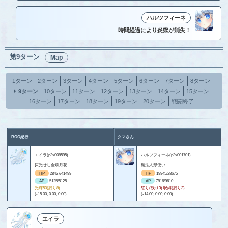
ハルツフィーネ
時間経過により炎獄が消失！
第9ターン
Map
1ターン
2ターン
3ターン
4ターン
5ターン
6ターン
7ターン
8ターン
9ターン
10ターン
11ターン
12ターン
13ターン
14ターン
15ターン
16ターン
17ターン
18ターン
19ターン
20ターン
戦闘終了
ROO紀行
クマさん
エイラ(p3x008595)
ハルツフィーネ(p3x001701)
仄光せし金爛月花
魔法人形使い
HP
28427/41499
HP
19945/28675
AP
5125/5125
AP
7816/9610
光輝50(残り8)
怒り(残り3) 呪縛(残り3)
(-15.00, 0.00, 0.00)
(-14.00, 0.00, 0.00)
エイラ