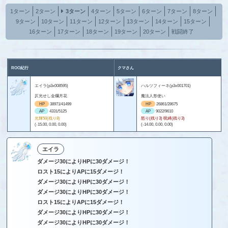
1ターン
2ターン
3ターン
4ターン
5ターン
6ターン
7ターン
8ターン
9ターン
10ターン
11ターン
12ターン
13ターン
14ターン
15ターン
16ターン
17ターン
18ターン
19ターン
20ターン
戦闘終了
ROO紀行
クマさん
エイラ(p3x008595)
ハルツフィーネ(p3x001701)
仄光せし金爛月花
魔法人形使い
HP
38971/41499
HP
26861/28675
AP
4331/5125
AP
9022/9610
光輝50(残り8)
怒り(残り3) 呪縛(残り3)
(-15.00, 0.00, 0.00)
(-14.00, 0.00, 0.00)
エイラ
ダメージ30によりHPに30ダメージ！
ロスト15によりAPに15ダメージ！
ダメージ30によりHPに30ダメージ！
ダメージ30によりHPに30ダメージ！
ロスト15によりAPに15ダメージ！
ダメージ30によりHPに30ダメージ！
ダメージ30によりHPに30ダメージ！