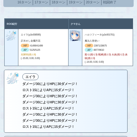
16ターン
17ターン
18ターン
19ターン
20ターン
戦闘終了
ROO紀行
クマさん
エイラ(p3x008595)
ハルツフィーネ(p3x001701)
仄光せし金爛月花
魔法人形使い
HP
41499/41499
HP
23971/28675
AP
5125/5125
AP
8977/9610
光輝50(残り8)
怒り(残り3) 呪縛(残り3) 火炎(残り2) 炎
(-15.00, 0.00, 0.00)
獄(残り3)
(-14.00, 0.00, 0.00)
エイラ
ダメージ30によりHPに30ダメージ！
ロスト15によりAPに15ダメージ！
ダメージ30によりHPに30ダメージ！
ダメージ30によりHPに30ダメージ！
ロスト15によりAPに15ダメージ！
ダメージ30によりHPに30ダメージ！
ダメージ30によりHPに30ダメージ！
ロスト15によりAPに15ダメージ！