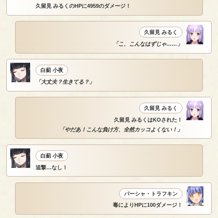
久留見 みるくのHPに4959のダメージ！
久留見 みるく
「こ、こんなはずじゃ……」
白薊 小夜
「大丈夫？生きてる？」
久留見 みるく
久留見 みるくはKOされた！
「やだあ！こんな負け方、全然カッコよくない！」
白薊 小夜
追撃…なし！
パーシャ・トラフキン
毒によりHPに100ダメージ！