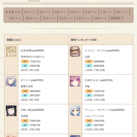
1ターン
2ターン
3ターン
4ターン
5ターン
6ターン
7ターン
8ターン
9ターン
10ターン
11ターン
12ターン
13ターン
14ターン
戦闘終了
栄冠むにむに
混沌イレギュラーズ104
紅迅 斬華(p3p008460)
グドルフ・ボイデル(p3p000694)
首神(首刈りお姉さん)
山賊
HP
7315/7315
HP
8689/8689
AP
2395/2395
AP
3638/3638
(15.00, 7.50, 0.00)
(-15.00, -7.50, 0.00)
ゼファー(p3p007625)
久留見 みるく(p3p007631)
薔薇の名前
月輪
HP
9655/9655
HP
7210/7210
AP
2597/2597
AP
2576/2576
(15.00, 2.50, 0.00)
(-15.00, -2.50, 0.00)
白薊 小夜(p3p006668)
アンジュ・サルディーネ(p3p006960)
盲御前
いわしプリンセス
HP
7005/7005
HP
7055/7055
AP
2739/2739
AP
3387/3387
(15.00, -2.50, 0.00)
(-15.00, 2.50, 0.00)