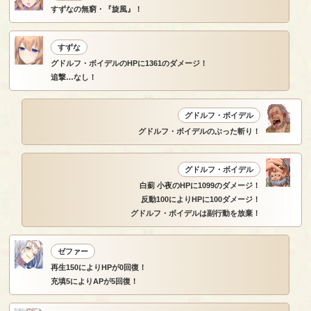
すずなの無窮・『旋風』！
すずな
グドルフ・ボイデルのHPに1361のダメージ！
追撃…なし！
グドルフ・ボイデル
グドルフ・ボイデルのぶった斬り！
グドルフ・ボイデル
白薊 小夜のHPに1099のダメージ！
反動100によりHPに100ダメージ！
グドルフ・ボイデルは副行動を放棄！
ゼファー
再生150によりHPが0回復！
充填5によりAPが5回復！