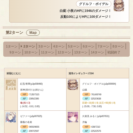
グドルフ・ボイデル
白薊 小夜のHPに1946のダメージ！
反動100によりHPに100ダメージ！
第2ターン
Map
1ターン
2ターン
3ターン
4ターン
5ターン
6ターン
7ターン
8ターン
9ターン
10ターン
11ターン
12ターン
13ターン
14ターン
戦闘終了
栄冠むにむに
混沌イレギュラーズ104
紅迅 斬華(p3p008460)
グドルフ・ボイデル(p3p000694)
首神(首刈りお姉さん)
山賊
HP
7135/7315
HP
7614/8749
AP
2395/2395
AP
3252/3638
毒(残り3)
回避+15(残り8) 反応+60(残り8)
(-14.52, -0.61, 0.00)
(-15.00, -7.50, 0.00)
ゼファー(p3p007625)
久留見 みるく(p3p007631)
薔薇の名前
月輪
HP
9655/9655
HP
439/7210
AP
2097/2597
AP
2252/2576