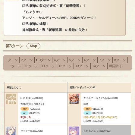
紅迅 斬華の首刈術虚式・裏「斬華流麗」！
「ちょりゃ♪」
アンジュ・サルディーネのHPに2006のダメージ！
紅迅 斬華の連撃！
首刈術虚式・裏「斬華流麗」の発動に失敗！
第3ターン
Map
1ターン
2ターン
3ターン
4ターン
5ターン
6ターン
7ターン
8ターン
9ターン
10ターン
11ターン
12ターン
13ターン
14ターン
戦闘終了
栄冠むにむに
混沌イレギュラーズ104
紅迅 斬華(p3p008460)
グドルフ・ボイデル(p3p000694)
首神(首刈りお姉さん)
山賊
HP
7035/7315
HP
6153/8749
AP
2054/2395
AP
3066/3638
毒(残り3)
回避+15(残り7) 反応+60(残り7)
(-14.52, -0.61, 0.00)
(-15.00, -7.50, 0.00)
ゼファー(p3p007625)
久留見 みるく(p3p007631)