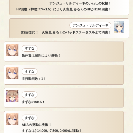
アンジュ・サルディーネのいわしの祝福！
HP回復（神攻:774×1.5）により久留見 みるくのHPが1161回復！
アンジュ・サルディーネ
BS回復70！ 久留見 みるくのバッドステータスを全て消去！
すずな
致死毒は耐性により無効！
すずな
主行動回数＋1！
すずな
すずなのAKA！
すずな
AKAの発動に失敗！
すずなは(-14.000, -7.500, 0.000)に移動！