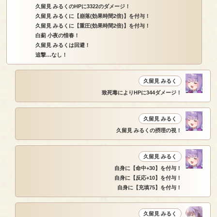
久留見 みるくのHPに3322のダメージ！
久留見 みるくに【崩落(効果時間2倍)】を付与！
久留見 みるくに【重圧(効果時間2倍)】を付与！
白薊 小夜の惜春！
久留見 みるくは回避！
追撃…なし！
久留見 みるく
致死毒によりHPに344ダメージ！
久留見 みるく
久留見 みるくの摂理の視！
久留見 みるく
自身に【命中+30】を付与！
自身に【反応+10】を付与！
自身に【充填75】を付与！
久留見 みるく