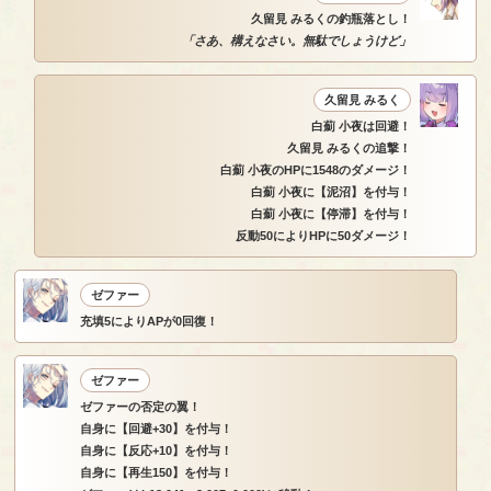
久留見 みるくの釣瓶落とし！
「さあ、構えなさい。無駄でしょうけど」
久留見 みるく
白薊 小夜は回避！
久留見 みるくの追撃！
白薊 小夜のHPに1548のダメージ！
白薊 小夜に【泥沼】を付与！
白薊 小夜に【停滞】を付与！
反動50によりHPに50ダメージ！
ゼファー
充填5によりAPが0回復！
ゼファー
ゼファーの否定の翼！
自身に【回避+30】を付与！
自身に【反応+10】を付与！
自身に【再生150】を付与！