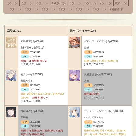
1ターン
2ターン
3ターン
4ターン
5ターン
6ターン
7ターン
8ターン
9ターン
10ターン
11ターン
12ターン
13ターン
14ターン
戦闘終了
栄冠むにむに
混沌イレギュラーズ104
紅迅 斬華(p3p008460)
グドルフ・ボイデル(p3p000694)
首神(首刈りお姉さん)
山賊
HP
6509/7315
HP
4450/8749
AP
2054/2395
AP
2880/3638
毒(残り2) 致死毒(残り3)
回避+15(残り6) 反応+60(残り6)
(-14.52, -0.61, 0.00)
(-18.00, -7.50, 0.00)
ゼファー(p3p007625)
久留見 みるく(p3p007631)
薔薇の名前
月輪
HP
8812/9655
HP
-4520/7210
AP
1427/2597
AP
2252/2576
回避+30(残り6) 反応+10(残り6) 再生150
致死毒(残り4)
(残り6)
致死毒(残り3)
(-15.00, -2.50, 0.00)
(-14.71, -2.59, 0.00)
白薊 小夜(p3p006668)
アンジュ・サルディーネ(p3p006960)
盲御前
いわしプリンセス
HP
-4224/7005
HP
3666/7055
AP
1691/2739
AP
3039/3387
毒(残り2) 泥沼(残り3) 停滞(残り3) 致死
能率50(残り6) 命中+30(残り1) 回避+30
毒(残り3) 猛毒(残り4)
(残り1) 物攻+120(残り1) 神攻+120(残り