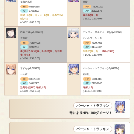
薔薇の名前
月輪
HP
9355/9655
HP
-4520/7210
AP
1762/2597
AP
2252/2576
回避+30(残り7) 反応+10(残り7) 再生150
致死毒(残り4)
(残り7)
(-15.00, -2.50, 0.00)
(-14.52, -6.62, 0.00)
白薊 小夜(p3p006668)
アンジュ・サルディーネ(p3p006960)
盲御前
いわしプリンセス
HP
-4224/7005
HP
4829/7055
AP
1691/2739
AP
3137/3387
毒(残り2) 泥沼(残り3) 停滞(残り3) 致死
能率50(残り7)
猛毒(残り3)
毒(残り3)
(-14.75, -1.59, 0.00)
(-14.00, -2.50, 0.00)
すずな(p3p005307)
パーシャ・トラフキン(p3p006384)
一人前
召剣士
HP
6930/6930
HP
7680/7880
AP
1465/2455
AP
2473/2842
致死毒(残り2) 毒(残り3)
毒(残り2)
(-14.00, -7.50, 0.00)
(-15.00, 1.50, 0.00)
パーシャ・トラフキン
毒によりHPに100ダメージ！
パーシャ・トラフキン