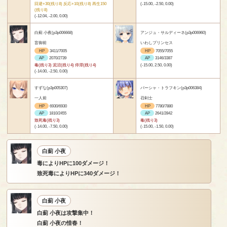
回避+30(残り8) 反応+10(残り8) 再生150
(-15.00, -2.50, 0.00)
(残り8)
(-12.04, -2.00, 0.00)
白薊 小夜(p3p006668)
アンジュ・サルディーネ(p3p006960)
盲御前
いわしプリンセス
HP
3411/7005
HP
7055/7055
AP
2070/2739
AP
3146/3387
毒(残り3) 泥沼(残り4) 停滞(残り4)
(-15.00, 2.50, 0.00)
(-14.00, -2.50, 0.00)
すずな(p3p005307)
パーシャ・トラフキン(p3p006384)
一人前
召剣士
HP
6930/6930
HP
7780/7880
AP
1810/2455
AP
2641/2842
致死毒(残り3)
毒(残り3)
(-14.00, -7.50, 0.00)
(-15.00, -1.50, 0.00)
白薊 小夜
毒によりHPに100ダメージ！
致死毒によりHPに340ダメージ！
白薊 小夜
白薊 小夜は攻撃集中！
白薊 小夜の惜春！