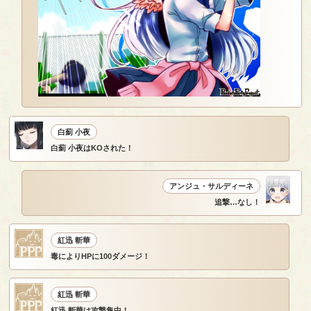
白薊 小夜
白薊 小夜はKOされた！
アンジュ・サルディーネ
追撃…なし！
紅迅 斬華
毒によりHPに100ダメージ！
紅迅 斬華
紅迅 斬華は攻撃集中！