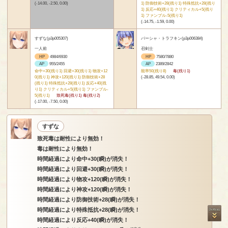
(-14.00, -2.50, 0.00)
1) 防御技術+28(残り1) 特殊抵抗+28(残り
1) 反応+40(残り1) クリティカル+5(残り
1) ファンブル-5(残り1)
(-14.75, -1.59, 0.00)
すずな(p3p005307)
パーシャ・トラフキン(p3p006384)
一人前
召剣士
HP
4984/6930
HP
7580/7880
AP
955/2455
AP
2389/2842
命中+30(残り1) 回避+30(残り1) 物攻+12
能率50(残り8)
毒(残り1)
0(残り1) 神攻+120(残り1) 防御技術+28
(-28.85, 49.54, 0.00)
(残り1) 特殊抵抗+28(残り1) 反応+40(残
り1) クリティカル+5(残り1) ファンブル-
5(残り1)
致死毒(残り1) 毒(残り2)
(-17.00, -7.50, 0.00)
すずな
致死毒は耐性により無効！
毒は耐性により無効！
時間経過により命中+30(瞬)が消失！
時間経過により回避+30(瞬)が消失！
時間経過により物攻+120(瞬)が消失！
時間経過により神攻+120(瞬)が消失！
時間経過により防御技術+28(瞬)が消失！
時間経過により特殊抵抗+28(瞬)が消失！
時間経過により反応+40(瞬)が消失！