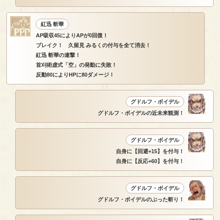
紅迅 斬華
AP吸収45によりAPが0回復！
ブレイク！ 久留見 みるくの付与を全て消去！
紅迅 斬華の連撃！
首刈術虚式「空」の発動に失敗！
反動80によりHPに80ダメージ！
グドルフ・ボイデル
グドルフ・ボイデルの近未来観測！
グドルフ・ボイデル
自身に【回避+15】を付与！
自身に【反応+60】を付与！
グドルフ・ボイデル
グドルフ・ボイデルのぶった斬り！