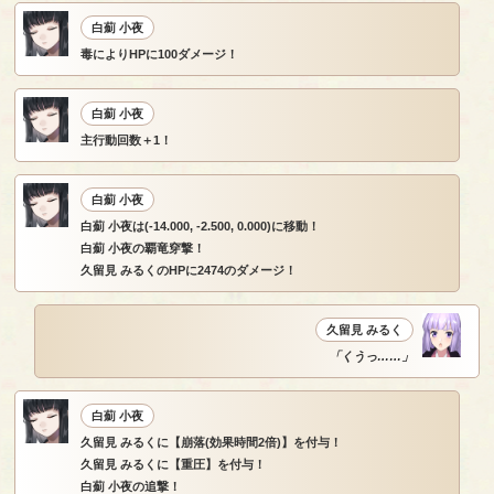
白薊 小夜
毒によりHPに100ダメージ！
白薊 小夜
主行動回数＋1！
白薊 小夜
白薊 小夜は(-14.000, -2.500, 0.000)に移動！
白薊 小夜の覇竜穿撃！
久留見 みるくのHPに2474のダメージ！
久留見 みるく
「くうっ……」
白薊 小夜
久留見 みるくに【崩落(効果時間2倍)】を付与！
久留見 みるくに【重圧】を付与！
白薊 小夜の追撃！