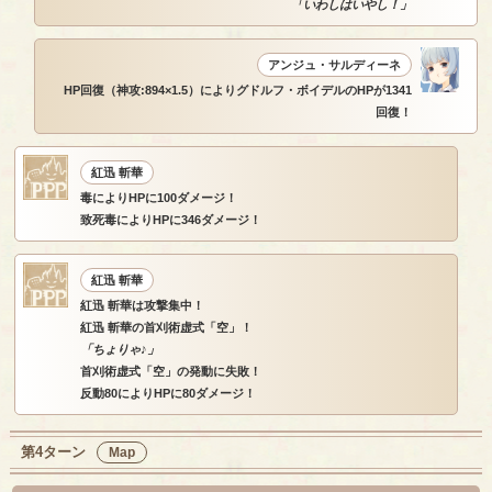
「いわしはいやし！」
アンジュ・サルディーネ
HP回復（神攻:894×1.5）によりグドルフ・ボイデルのHPが1341
回復！
紅迅 斬華
毒によりHPに100ダメージ！
致死毒によりHPに346ダメージ！
紅迅 斬華
紅迅 斬華は攻撃集中！
紅迅 斬華の首刈術虚式「空」！
「ちょりゃ♪」
首刈術虚式「空」の発動に失敗！
反動80によりHPに80ダメージ！
第4ターン
Map