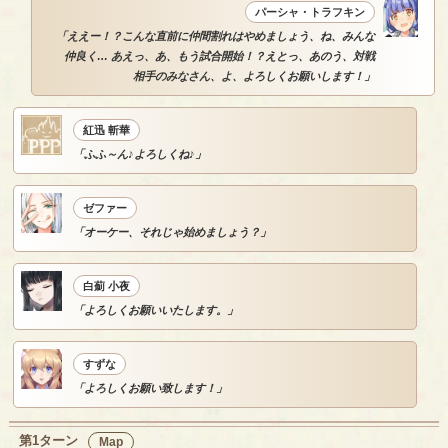
パーシャ・トラフキン
「ええー！？こんな直前に仲間割れはやめましょう、ね、みんな
仲良く… あえっ、あ、もう試合開始！？えとっ、あのう、対戦
相手のみなさん、よ、よろしくお願いします！」
紅迅 斬華
「ふふ～ん♪よろしくね♪」
ゼファー
「オーケー、それじゃ始めましょう？」
白薊 小夜
「よろしくお願いいたします。」
すずな
「よろしくお願い致します！」
第1ターン
Map