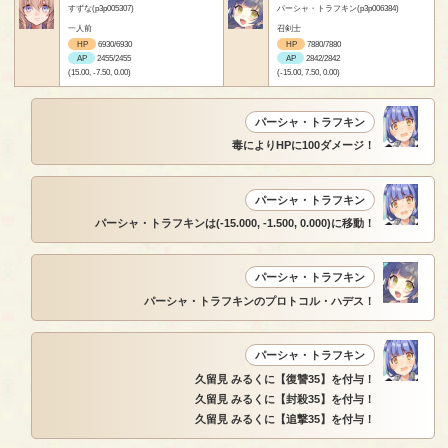
すずな(p3p005307)
パーシャ・トラフキン(p3p006384)
一人前
召剣士
HP
6930/6930
HP
7880/7880
AP
2455/2455
AP
2842/2842
(15.00, -7.50, 0.00)
(-15.00, 7.50, 0.00)
パーシャ・トラフキン
毒によりHPに100ダメージ！
パーシャ・トラフキン
パーシャ・トラフキンは(-15.000, -1.500, 0.000)に移動！
パーシャ・トラフキン
パーシャ・トラフキンのプロトコル・ハデス！
パーシャ・トラフキン
久留見 みるくに【復讐35】を付与！
久留見 みるくに【封殺35】を付与！
久留見 みるくに【追撃35】を付与！