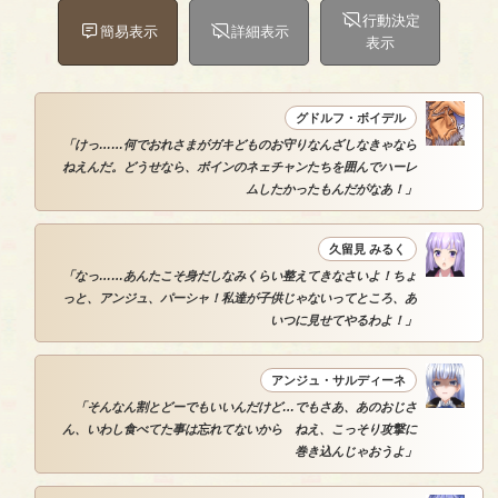
行動決定
簡易表示
詳細表示
表示
グドルフ・ボイデル
「けっ……何でおれさまがガキどものお守りなんざしなきゃなら
ねえんだ。どうせなら、ボインのネェチャンたちを囲んでハーレ
ムしたかったもんだがなあ！」
久留見 みるく
「なっ……あんたこそ身だしなみくらい整えてきなさいよ！ちょ
っと、アンジュ、パーシャ！私達が子供じゃないってところ、あ
いつに見せてやるわよ！」
アンジュ・サルディーネ
「そんなん割とどーでもいいんだけど…でもさあ、あのおじさ
ん、いわし食べてた事は忘れてないから ねえ、こっそり攻撃に
巻き込んじゃおうよ」