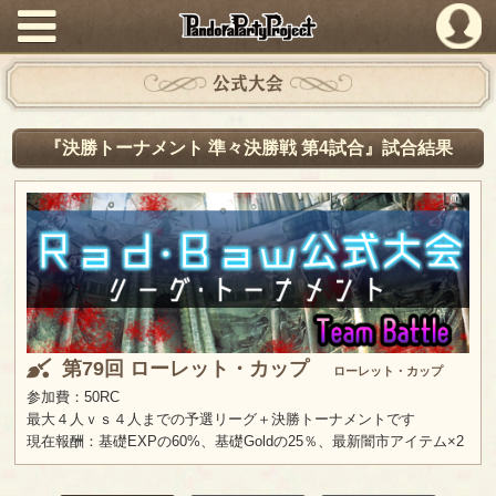
PandoraPartyProject
公式大会
『決勝トーナメント 準々決勝戦 第4試合』試合結果
第79回 ローレット・カップ
ローレット・カップ
参加費：50RC
最大４人ｖｓ４人までの予選リーグ＋決勝トーナメントです
現在報酬：基礎EXPの60%、基礎Goldの25％、最新闇市アイテム×2