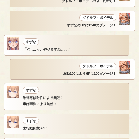
グドルフ・ボイデルのぶった斬り！
グドルフ・ボイデル
すずなのHPに1946のダメージ！
すずな
「ぐ……ッ、やりますね……！」
グドルフ・ボイデル
反動100によりHPに100ダメージ！
すずな
致死毒は耐性により無効！
毒は耐性により無効！
すずな
主行動回数＋1！