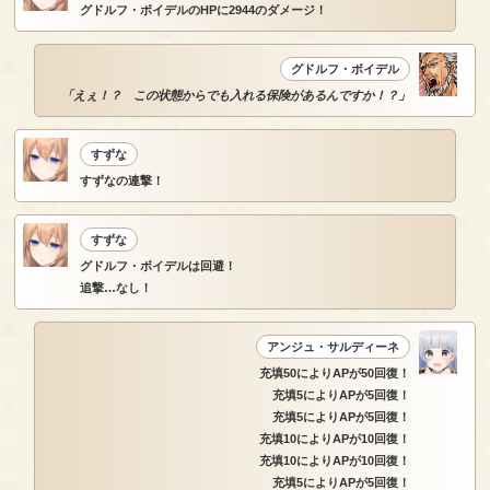
グドルフ・ボイデルのHPに2944のダメージ！
グドルフ・ボイデル
「えぇ！？ この状態からでも入れる保険があるんですか！？」
すずな
すずなの連撃！
すずな
グドルフ・ボイデルは回避！
追撃…なし！
アンジュ・サルディーネ
充填50によりAPが50回復！
充填5によりAPが5回復！
充填5によりAPが5回復！
充填10によりAPが10回復！
充填10によりAPが10回復！
充填5によりAPが5回復！