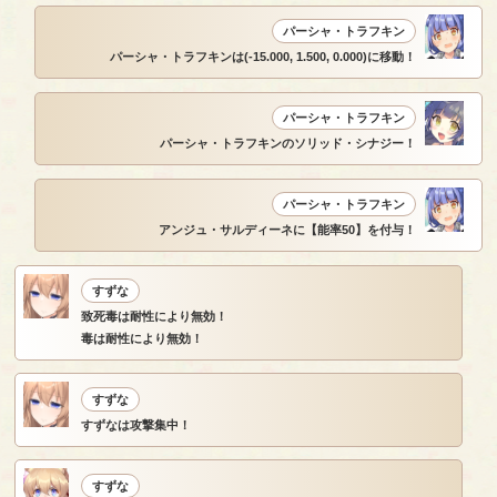
パーシャ・トラフキン
パーシャ・トラフキンは(-15.000, 1.500, 0.000)に移動！
パーシャ・トラフキン
パーシャ・トラフキンのソリッド・シナジー！
パーシャ・トラフキン
アンジュ・サルディーネに【能率50】を付与！
すずな
致死毒は耐性により無効！
毒は耐性により無効！
すずな
すずなは攻撃集中！
すずな