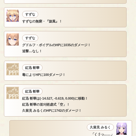
すずな
すずなの無窮・『旋風』！
すずな
グドルフ・ボイデルのHPに1035のダメージ！
追撃…なし！
紅迅 斬華
毒によりHPに100ダメージ！
紅迅 斬華
紅迅 斬華は(-14.527, -0.619, 0.000)に移動！
紅迅 斬華の首刈術虚式「空」！
久留見 みるくのHPに1742のダメージ！
久留見 みるく
「くうっ……」