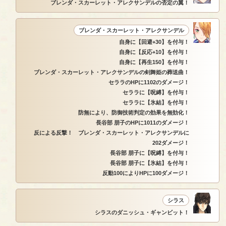
ブレンダ・スカーレット・アレクサンデルの否定の翼！
ブレンダ・スカーレット・アレクサンデル
自身に【回避+30】を付与！
自身に【反応+10】を付与！
自身に【再生150】を付与！
ブレンダ・スカーレット・アレクサンデルの剣舞姫の葬送曲！
セララのHPに1102のダメージ！
セララに【呪縛】を付与！
セララに【氷結】を付与！
防無により、防御技術判定の効果を無効化！
長谷部 朋子のHPに1011のダメージ！
反による反撃！ ブレンダ・スカーレット・アレクサンデルに
202ダメージ！
長谷部 朋子に【呪縛】を付与！
長谷部 朋子に【氷結】を付与！
反動100によりHPに100ダメージ！
シラス
シラスのダニッシュ・ギャンビット！