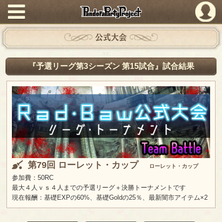
PandoraPartyProject
公式大会
『予選リーグ第3シーズン 第15試合』試合結果
第79回 ローレット・カップ
ローレット・カップ
参加費：50RC
最大４人ｖｓ４人までの予選リーグ＋決勝トーナメントです
現在報酬：基礎EXPの60%、基礎Goldの25％、最新闇市アイテム×2