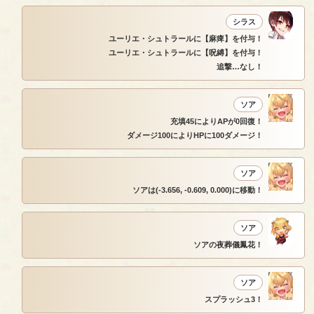
シラス
ユーリエ・シュトラールに【麻痺】を付与！
ユーリエ・シュトラールに【呪縛】を付与！
追撃…なし！
ソア
充填45によりAPが0回復！
ダメージ100によりHPに100ダメージ！
ソア
ソアは(-3.656, -0.609, 0.000)に移動！
ソア
ソアの夜葬儀鳳花！
ソア
スプラッシュ3！