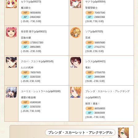
セララ(p3p000273)
サクラ(p3p005004)
魔法騎士
聖奠聖騎士
HP
9055/9055
HP
7040/7040
AP
2464/2464
AP
2368/2368
(-15.00, -7.50, 0.00)
(15.00, 7.50, 0.00)
長谷部 朋子(p3p008321)
ソア(p3p007025)
蛮族令嬢
雷虎
HP
17350/17350
HP
5680/5680
AP
2865/2865
AP
2741/2741
(-15.00, -2.50, 0.00)
(15.00, 2.50, 0.00)
クロバ・フユツキ(p3p000145)
シラス(p3p004421)
ただの死神
竜剣
HP
7605/7605
HP
6755/6755
AP
3330/3330
AP
2899/2899
(-15.00, 2.50, 0.00)
(15.00, -2.50, 0.00)
ユーリエ・シュトラール(p3p001160)
ブレンダ・スカーレット・アレクサンデ
優愛の吸血種
ル(p3p008017)
HP
8180/8180
猪突！邁進！
AP
3150/3150
HP
8655/8655
(-15.00, 7.50, 0.00)
AP
3009/3009
(15.00, -7.50, 0.00)
ブレンダ・スカーレット・アレクサンデル