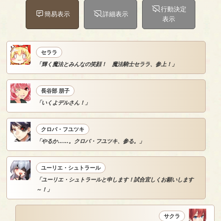
行動決定
簡易表示
詳細表示
表示
セララ
「輝く魔法とみんなの笑顔！ 魔法騎士セララ、参上！」
長谷部 朋子
「いくよデルさん！」
クロバ・フユツキ
「やるか……。クロバ・フユツキ、参る。」
ユーリエ・シュトラール
「ユーリエ・シュトラールと申します！試合宜しくお願いします
～！」
サクラ