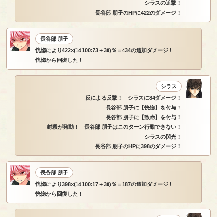
シラスの追撃！
長谷部 朋子のHPに422のダメージ！
長谷部 朋子
恍惚により422×(1d100:73＋30)％＝434の追加ダメージ！
恍惚から回復した！
シラス
反による反撃！ シラスに84ダメージ！
長谷部 朋子に【恍惚】を付与！
長谷部 朋子に【致命】を付与！
封殺が発動！ 長谷部 朋子はこのターン行動できない！
シラスの閃光！
長谷部 朋子のHPに398のダメージ！
長谷部 朋子
恍惚により398×(1d100:17＋30)％＝187の追加ダメージ！
恍惚から回復した！