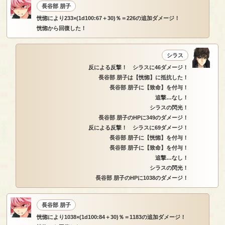
長谷部 朋子
恍惚により233×(1d100:67＋30)％＝226の追加ダメージ！
恍惚から回復した！
シラス
反による反撃！ シラスに46ダメージ！
長谷部 朋子は【恍惚】に抵抗した！
長谷部 朋子に【致命】を付与！
追撃…なし！
シラスの閃光！
長谷部 朋子のHPに349のダメージ！
反による反撃！ シラスに69ダメージ！
長谷部 朋子に【恍惚】を付与！
長谷部 朋子に【致命】を付与！
追撃…なし！
シラスの閃光！
長谷部 朋子のHPに1038のダメージ！
長谷部 朋子
恍惚により1038×(1d100:84＋30)％＝1183の追加ダメージ！