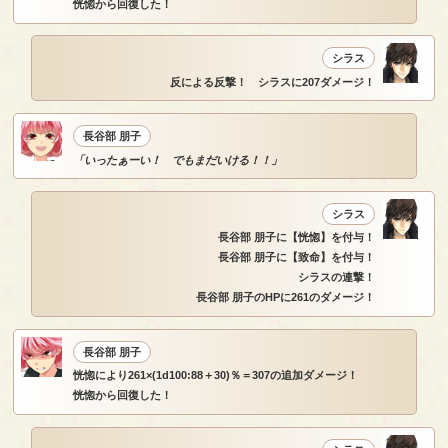
恍惚から回復した！
シラス
反による反撃！ シラスに207ダメージ！
長谷部 朋子
「いったぁーい！ でもまだいける！！」
シラス
長谷部 朋子に【恍惚】を付与！
長谷部 朋子に【致命】を付与！
シラスの連撃！
長谷部 朋子のHPに261のダメージ！
長谷部 朋子
恍惚により261×(1d100:88＋30)％＝307の追加ダメージ！
恍惚から回復した！