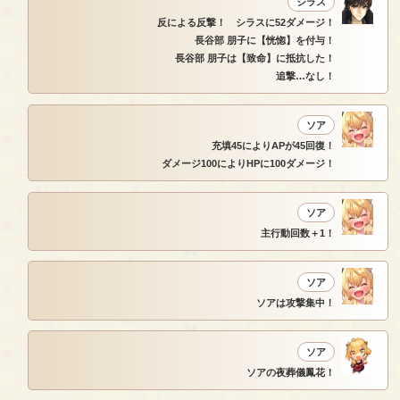
シラス
反による反撃！ シラスに52ダメージ！
長谷部 朋子に【恍惚】を付与！
長谷部 朋子は【致命】に抵抗した！
追撃…なし！
ソア
充填45によりAPが45回復！
ダメージ100によりHPに100ダメージ！
ソア
主行動回数＋1！
ソア
ソアは攻撃集中！
ソア
ソアの夜葬儀鳳花！