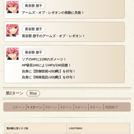
長谷部 朋子
アームズ・オブ・レギオンの発動に失敗！
長谷部 朋子
長谷部 朋子のアームズ・オブ・レギオン！
長谷部 朋子
ソアのHPに1198のダメージ！
HP吸収240によりHPが240回復！
自身に【防御技術+20(瞬)】を付与！
自身に【特殊抵抗+20(瞬)】を付与！
第2ターン
Map
1ターン
2ターン
3ターン
4ターン
5ターン
6ターン
戦闘終了
聖剣騎士団イチゴ味
LIGHTNING