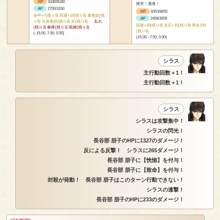
HP
8180/8180
猪突！邁進！
AP
2700/3150
HP
8353/8655
命中+7(残り8) 回避+10(残り8) 毒無効(残
AP
2409/3009
り8) 火炎無効(残り8) 反(残り8)
乱れ
回避+30(残り8) 反応+10(残り8) 再生150
(残り3) 麻痺(残り3) 呪縛(残り3)
(残り8)
(-15.00, 7.50, 0.00)
(15.00, -7.50, 0.00)
シラス
主行動回数＋1！
主行動回数＋1！
シラス
シラスは攻撃集中！
シラスの閃光！
長谷部 朋子のHPに1327のダメージ！
反による反撃！ シラスに265ダメージ！
長谷部 朋子に【恍惚】を付与！
長谷部 朋子に【致命】を付与！
封殺が発動！ 長谷部 朋子はこのターン行動できない！
シラスの連撃！
長谷部 朋子のHPに233のダメージ！