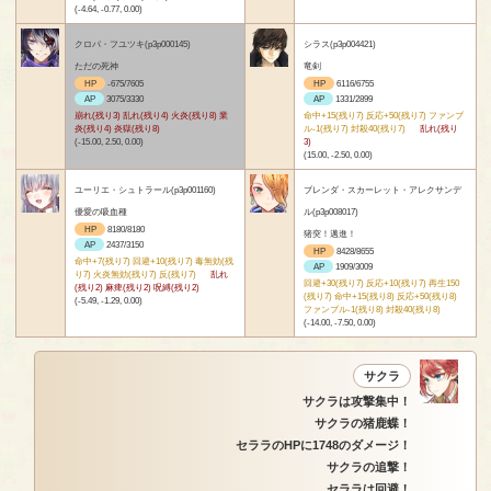
(-4.64, -0.77, 0.00)
クロバ・フユツキ(p3p000145)
シラス(p3p004421)
ただの死神
竜剣
HP
-675/7605
HP
6116/6755
AP
3075/3330
AP
1331/2899
崩れ(残り3) 乱れ(残り4) 火炎(残り8) 業
命中+15(残り7) 反応+50(残り7) ファンブ
炎(残り4) 炎獄(残り8)
ル-1(残り7) 封殺40(残り7)
乱れ(残り
(-15.00, 2.50, 0.00)
3)
(15.00, -2.50, 0.00)
ユーリエ・シュトラール(p3p001160)
ブレンダ・スカーレット・アレクサンデ
優愛の吸血種
ル(p3p008017)
HP
8180/8180
猪突！邁進！
AP
2437/3150
HP
8428/8655
命中+7(残り7) 回避+10(残り7) 毒無効(残
AP
1909/3009
り7) 火炎無効(残り7) 反(残り7)
乱れ
回避+30(残り7) 反応+10(残り7) 再生150
(残り2) 麻痺(残り2) 呪縛(残り2)
(残り7) 命中+15(残り8) 反応+50(残り8)
(-5.49, -1.29, 0.00)
ファンブル-1(残り8) 封殺40(残り8)
(-14.00, -7.50, 0.00)
サクラ
サクラは攻撃集中！
サクラの猪鹿蝶！
セララのHPに1748のダメージ！
サクラの追撃！
セララは回避！