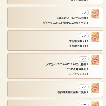
ソア
充填45によりAPが45回復！
ダメージ100によりHPに100ダメージ！
ソア
主行動回数＋1！
主行動回数＋1！
ソア
ソアは(-1.747, 0.097, 0.000)に移動！
ソアの夜葬儀鳳花！
スプラッシュ3！
ソア
夜葬儀鳳花の発動に失敗！
ソア