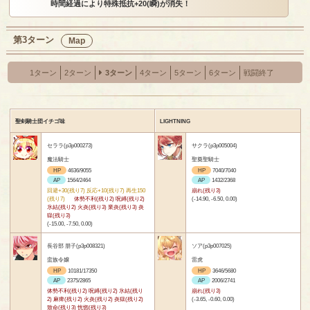
時間経過により特殊抵抗+20(瞬)が消失！
第3ターン
Map
1ターン
2ターン
3ターン
4ターン
5ターン
6ターン
戦闘終了
聖剣騎士団イチゴ味
LIGHTNING
セララ(p3p000273)
サクラ(p3p005004)
魔法騎士
聖奠聖騎士
HP
4636/9055
HP
7040/7040
AP
1564/2464
AP
1432/2368
回避+30(残り7) 反応+10(残り7) 再生150
崩れ(残り3)
(残り7)
体勢不利(残り2) 呪縛(残り2)
(-14.90, -6.50, 0.00)
氷結(残り2) 火炎(残り3) 業炎(残り3) 炎
獄(残り3)
(-15.00, -7.50, 0.00)
長谷部 朋子(p3p008321)
ソア(p3p007025)
蛮族令嬢
雷虎
HP
10181/17350
HP
3646/5680
AP
2375/2865
AP
2006/2741
体勢不利(残り2) 呪縛(残り2) 氷結(残り
崩れ(残り3)
2) 麻痺(残り2) 火炎(残り2) 炎獄(残り2)
(-3.65, -0.60, 0.00)
致命(残り3) 恍惚(残り3)