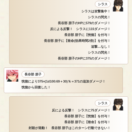
シラス
シラスは攻撃集中！
シラスの閃光！
長谷部 朋子のHPに579のダメージ！
反による反撃！ シラスに115ダメージ！
長谷部 朋子に【恍惚】を付与！
長谷部 朋子に【致命(効果時間2倍)】を付与！
追撃…なし！
シラスの閃光！
長谷部 朋子のHPに375のダメージ！
長谷部 朋子
恍惚により375×(1d100:69＋30)％＝371の追加ダメージ！
恍惚から回復した！
シラス
反による反撃！ シラスに75ダメージ！
長谷部 朋子に【恍惚】を付与！
長谷部 朋子に【致命】を付与！
封殺が発動！ 長谷部 朋子はこのターン行動できない！