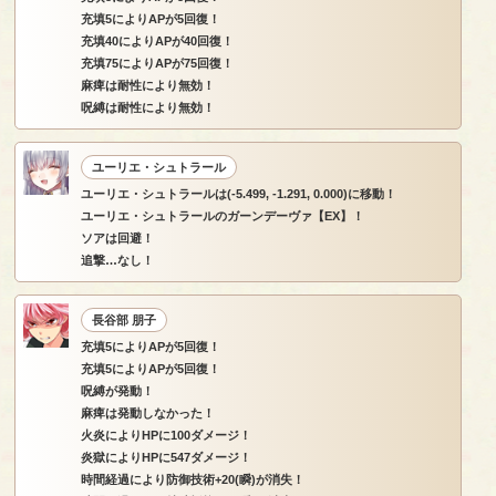
充填5によりAPが5回復！
充填40によりAPが40回復！
充填75によりAPが75回復！
麻痺は耐性により無効！
呪縛は耐性により無効！
ユーリエ・シュトラール
ユーリエ・シュトラールは(-5.499, -1.291, 0.000)に移動！
ユーリエ・シュトラールのガーンデーヴァ【EX】！
ソアは回避！
追撃…なし！
長谷部 朋子
充填5によりAPが5回復！
充填5によりAPが5回復！
呪縛が発動！
麻痺は発動しなかった！
火炎によりHPに100ダメージ！
炎獄によりHPに547ダメージ！
時間経過により防御技術+20(瞬)が消失！