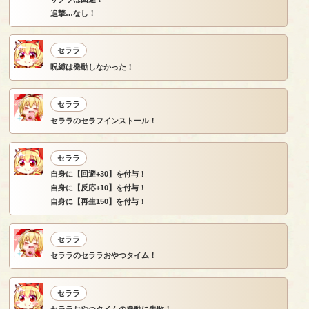
追撃…なし！
セララ
呪縛は発動しなかった！
セララ
セララのセラフインストール！
セララ
自身に【回避+30】を付与！
自身に【反応+10】を付与！
自身に【再生150】を付与！
セララ
セララのセララおやつタイム！
セララ