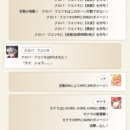
クロバ・フユツキに【炎獄】を付与！
封殺が発動！ クロバ・フユツキはこのターン行動できない！
クロバ・フユツキのHPに1082のダメージ！
クロバ・フユツキに【火炎】を付与！
クロバ・フユツキに【業炎】を付与！
クロバ・フユツキに【炎獄(効果時間2倍)】を付与！
クロバ・フユツキ
クロバ・フユツキはKOされた！
「チク、ショウ……」
ソア
反動200によりHPに200ダメージ！
サクラ
サクラは(-14.903, -6.505, 0.000)に移動！
サクラの猪鹿蝶！
セララのHPに1629のダメージ！
追撃…なし！