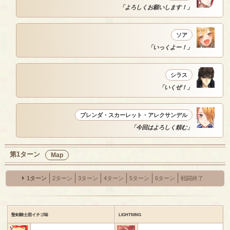
「よろしくお願いします！」
ソア
「いっくよー！」
シラス
「いくぜ！」
ブレンダ・スカーレット・アレクサンデル
「今回はよろしく頼む」
第1ターン
Map
1ターン
2ターン
3ターン
4ターン
5ターン
6ターン
戦闘終了
聖剣騎士団イチゴ味
LIGHTNING