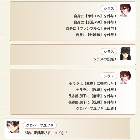
シラス
自身に【命中+15】を付与！
自身に【反応+50】を付与！
自身に【ファンブル-1】を付与！
自身に【封殺40】を付与！
シラス
シラスの茨姫！
シラス
セララは【麻痺】に抵抗した！
セララに【呪縛】を付与！
長谷部 朋子に【麻痺】を付与！
長谷部 朋子に【呪縛】を付与！
クロバ・フユツキは回避！
クロバ・フユツキ
「時に天啓降りる、ってな！」