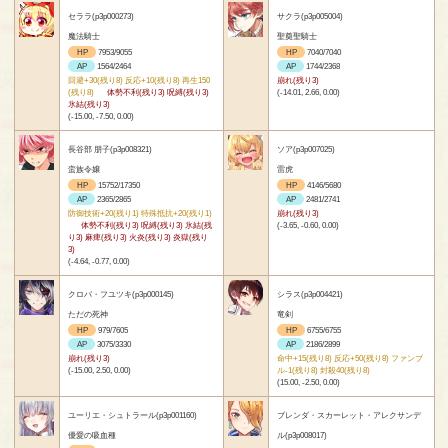
セララ(p3p000273)
サクラ(p3p005004)
魔法騎士
聖奠聖騎士
HP
7953/9055
HP
7040/7040
AP
1564/2464
AP
1744/2368
回避+30(残り8) 反応+10(残り8) 再生150
崩れ(残り3)
(残り8)
体勢不利(残り3) 呪縛(残り3)
(-14.01, 2.66, 0.00)
氷結(残り3)
(-15.00, -7.50, 0.00)
長谷部 朋子(p3p008321)
ソア(p3p007025)
蛮族令嬢
雷虎
HP
15752/17350
HP
4146/5680
AP
2365/2865
AP
2481/2741
防御技術+20(残り1) 特殊抵抗+20(残り1)
崩れ(残り3)
体勢不利(残り3) 呪縛(残り3) 氷結(残
(-3.65, -0.60, 0.00)
り3) 麻痺(残り3) 火炎(残り3) 炎獄(残り
3)
(-4.64, -0.77, 0.00)
クロバ・フユツキ(p3p000145)
シラス(p3p004421)
ただの死神
竜剣
HP
979/7605
HP
6755/6755
AP
3075/3330
AP
2186/2899
崩れ(残り3)
命中+15(残り8) 反応+50(残り8) ファンブ
(-15.00, 2.50, 0.00)
ル-1(残り8) 封殺40(残り8)
(15.00, -2.50, 0.00)
ユーリエ・シュトラール(p3p001160)
ブレンダ・スカーレット・アレクサンデ
優愛の吸血種
ル(p3p008017)