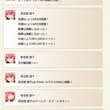
セララおやつタイムの発動に失敗！
長谷部 朋子
充填5によりAPが0回復！
充填5によりAPが0回復！
呪縛は発動しなかった！
麻痺は発動しなかった！
火炎によりHPに100ダメージ！
炎獄によりHPに547ダメージ！
長谷部 朋子
主行動回数＋1！
長谷部 朋子
長谷部 朋子は(-4.643, -0.774, 0.000)に移動！
長谷部 朋子
長谷部 朋子のアームズ・オブ・レギオン！