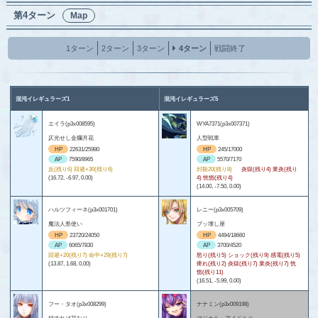
第4ターン
Map
1ターン
2ターン
3ターン
4ターン
戦闘終了
混沌イレギュラーズ1
混沌イレギュラーズ5
エイラ(p3x008595)
WYA7371(p3x007371)
仄光せし金爛月花
人型戦車
HP
22631/25980
HP
245/17000
AP
7590/8965
AP
5570/7170
反(残り6) 回避+30(残り6)
封殺20(残り8)
炎獄(残り4) 業炎(残り
(16.72, -6.97, 0.00)
4) 恍惚(残り4)
(14.00, -7.50, 0.00)
ハルツフィーネ(p3x001701)
レニー(p3x005709)
魔法人形使い
ブッ壊し屋
HP
23720/24050
HP
4494/18660
AP
6065/7830
AP
3700/4520
回避+20(残り7) 命中+29(残り7)
怒り(残り5) ショック(残り9) 感電(残り5)
(13.87, 1.68, 0.00)
痺れ(残り2) 炎獄(残り7) 業炎(残り7) 恍
惚(残り11)
(16.51, -5.99, 0.00)
フー・タオ(p3x008299)
ナナミン(p3x009198)
秘すれば花なり
マジカル・アイドル☆