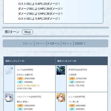
ロスト15によりAPに15ダメージ！
ダメージ30によりHPに30ダメージ！
ダメージ30によりHPに30ダメージ！
ロスト10によりAPに10ダメージ！
第3ターン
Map
1ターン
2ターン
3ターン
4ターン
戦闘終了
混沌イレギュラーズ1
混沌イレギュラーズ5
エイラ(p3x008595)
WYA7371(p3x007371)
仄光せし金爛月花
人型戦車
HP
25920/25980
HP
16762/17000
AP
7665/8965
AP
6370/7170
反(残り7) 回避+30(残り7)
(14.00, -7.50, 0.00)
(15.00, 0.50, 0.00)
ハルツフィーネ(p3x001701)
レニー(p3x005709)
魔法人形使い
ブッ壊し屋
HP
23830/24050
HP
8660/18660
AP
6574/7830
AP
4160/4520