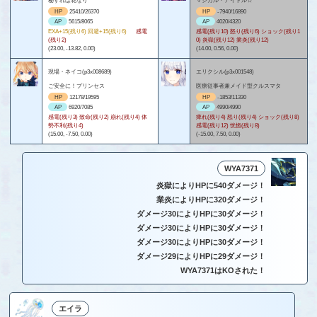
HP
25410/26370
HP
-7940/16890
AP
5615/8065
AP
4020/4320
EXA+15(残り6) 回避+15(残り6)
感電
感電(残り10) 怒り(残り6) ショック(残り1
(残り2)
0) 炎獄(残り12) 業炎(残り12)
(23.00, -13.82, 0.00)
(14.00, 0.56, 0.00)
現場・ネイコ(p3x008689)
エリクシル(p3x001548)
ご安全に！プリンセス
医療従事者兼メイド型クルスマタ
HP
12178/19595
HP
-1853/11330
AP
6920/7085
AP
4990/4990
感電(残り3) 致命(残り2) 崩れ(残り4) 体
痺れ(残り4) 怒り(残り4) ショック(残り8)
勢不利(残り4)
感電(残り12) 恍惚(残り8)
(15.00, -7.50, 0.00)
(-15.00, 7.50, 0.00)
WYA7371
炎獄によりHPに540ダメージ！
業炎によりHPに320ダメージ！
ダメージ30によりHPに30ダメージ！
ダメージ30によりHPに30ダメージ！
ダメージ30によりHPに30ダメージ！
ダメージ29によりHPに29ダメージ！
WYA7371はKOされた！
エイラ