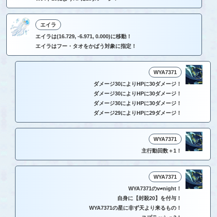
エイラ
エイラは(16.729, -6.971, 0.000)に移動！
エイラはフー・タオをかばう対象に指定！
WYA7371
ダメージ30によりHPに30ダメージ！
ダメージ30によりHPに30ダメージ！
ダメージ30によりHPに30ダメージ！
ダメージ29によりHPに29ダメージ！
WYA7371
主行動回数＋1！
WYA7371
WYA7371のv≠night！
自身に【封殺20】を付与！
WYA7371の星に非ず天より来るもの！