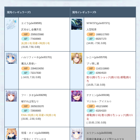
混沌イレギュラーズ1
混沌イレギュラーズ5
エイラ(p3x008595)
WYA7371(p3x007371)
仄光せし金爛月花
人型戦車
HP
25950/25980
HP
16881/17000
AP
7740/8965
AP
6920/7170
反(残り8) 回避+30(残り8)
(14.00, -7.50, 0.00)
(15.00, 7.50, 0.00)
ハルツフィーネ(p3x001701)
レニー(p3x005709)
魔法人形使い
ブッ壊し屋
HP
23940/24050
HP
11421/18660
AP
7321/7830
AP
4290/4520
(-14.01, 7.33, 0.00)
怒り(残り7) ショック(残り11) 感電(残り
7)
(14.05, 7.18, 0.00)
フー・タオ(p3x008299)
ナナミン(p3x009198)
秘すれば花なり
マジカル・アイドル☆
HP
26050/26370
HP
4912/16890
AP
7290/8065
AP
4320/4320
EXA+15(残り8) 回避+15(残り8)
感電(残り11) 怒り(残り7) ショック(残り1
(15.00, -2.50, 0.00)
1)
(-15.00, 2.50, 0.00)
現場・ネイコ(p3x008689)
エリクシル(p3x001548)
ご安全に！プリンセス
医療従事者兼メイド型クルスマタ