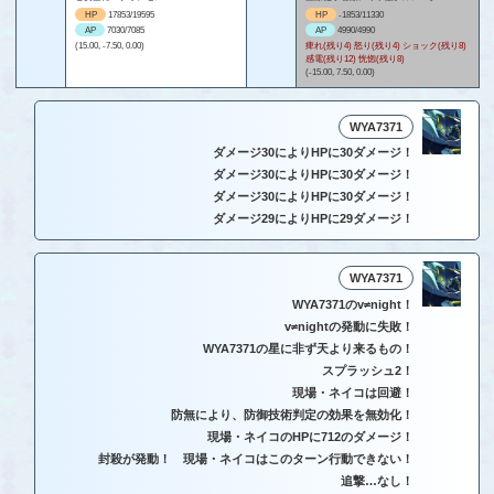
HP
17853/19595
HP
-1853/11330
AP
7030/7085
AP
4990/4990
(15.00, -7.50, 0.00)
痺れ(残り4) 怒り(残り4) ショック(残り8)
感電(残り12) 恍惚(残り8)
(-15.00, 7.50, 0.00)
WYA7371
ダメージ30によりHPに30ダメージ！
ダメージ30によりHPに30ダメージ！
ダメージ30によりHPに30ダメージ！
ダメージ29によりHPに29ダメージ！
WYA7371
WYA7371のv≠night！
v≠nightの発動に失敗！
WYA7371の星に非ず天より来るもの！
スプラッシュ2！
現場・ネイコは回避！
防無により、防御技術判定の効果を無効化！
現場・ネイコのHPに712のダメージ！
封殺が発動！ 現場・ネイコはこのターン行動できない！
追撃…なし！