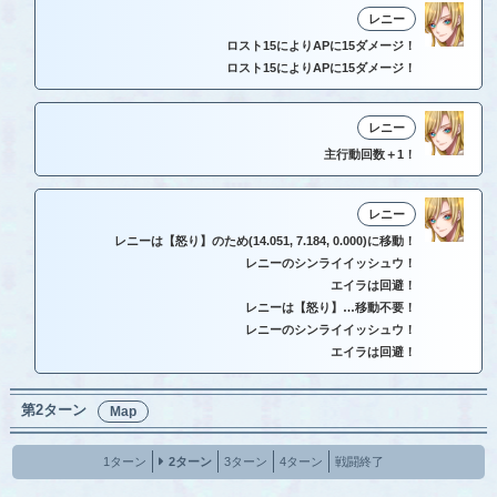
レニー
ロスト15によりAPに15ダメージ！
ロスト15によりAPに15ダメージ！
レニー
主行動回数＋1！
レニー
レニーは【怒り】のため(14.051, 7.184, 0.000)に移動！
レニーのシンライイッシュウ！
エイラは回避！
レニーは【怒り】…移動不要！
レニーのシンライイッシュウ！
エイラは回避！
第2ターン
Map
1ターン
2ターン
3ターン
4ターン
戦闘終了