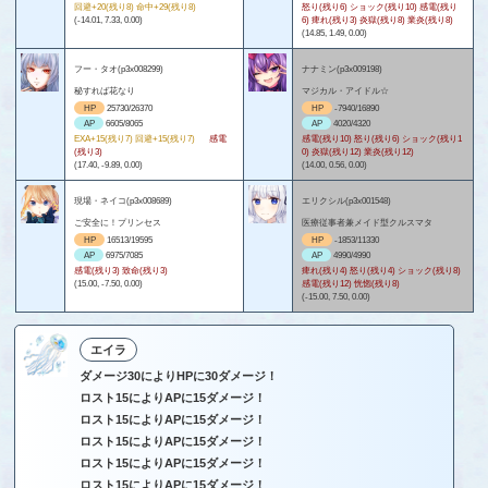
回避+20(残り8) 命中+29(残り8)
怒り(残り6) ショック(残り10) 感電(残り
(-14.01, 7.33, 0.00)
6) 痺れ(残り3) 炎獄(残り8) 業炎(残り8)
(14.85, 1.49, 0.00)
フー・タオ(p3x008299)
ナナミン(p3x009198)
秘すれば花なり
マジカル・アイドル☆
HP
25730/26370
HP
-7940/16890
AP
6605/8065
AP
4020/4320
EXA+15(残り7) 回避+15(残り7)
感電
感電(残り10) 怒り(残り6) ショック(残り1
(残り3)
0) 炎獄(残り12) 業炎(残り12)
(17.40, -9.89, 0.00)
(14.00, 0.56, 0.00)
現場・ネイコ(p3x008689)
エリクシル(p3x001548)
ご安全に！プリンセス
医療従事者兼メイド型クルスマタ
HP
16513/19595
HP
-1853/11330
AP
6975/7085
AP
4990/4990
感電(残り3) 致命(残り3)
痺れ(残り4) 怒り(残り4) ショック(残り8)
(15.00, -7.50, 0.00)
感電(残り12) 恍惚(残り8)
(-15.00, 7.50, 0.00)
エイラ
ダメージ30によりHPに30ダメージ！
ロスト15によりAPに15ダメージ！
ロスト15によりAPに15ダメージ！
ロスト15によりAPに15ダメージ！
ロスト15によりAPに15ダメージ！
ロスト15によりAPに15ダメージ！