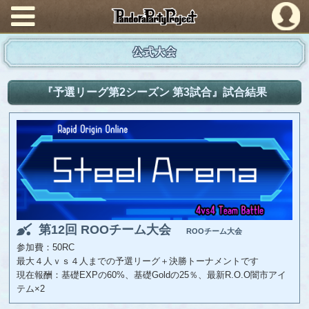
PandoraPartyProject
公式大会
『予選リーグ第2シーズン 第3試合』試合結果
第12回 ROOチーム大会
ROOチーム大会
参加費：50RC
最大４人ｖｓ４人までの予選リーグ＋決勝トーナメントです
現在報酬：基礎EXPの60%、基礎Goldの25％、最新R.O.O闇市アイ
テム×2