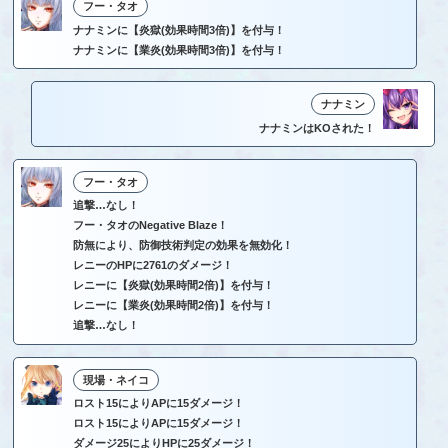
フー・タオ
ナナミンに【炎獄(効果時間3倍)】を付与！
ナナミンに【業炎(効果時間3倍)】を付与！
ナナミン
ナナミンはKOされた！
フー・タオ
追撃…なし！
フー・タオのNegative Blaze！
防無により、防御技術判定の効果を無効化！
レニーのHPに2761のダメージ！
レニーに【炎獄(効果時間2倍)】を付与！
レニーに【業炎(効果時間2倍)】を付与！
追撃…なし！
現場・ネイコ
ロスト15によりAPに15ダメージ！
ロスト15によりAPに15ダメージ！
ダメージ25によりHPに25ダメージ！