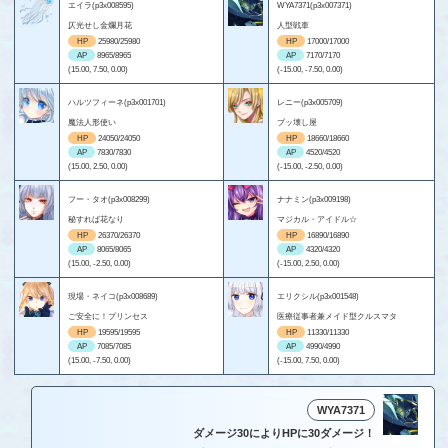
エイラ(p3x008595)
WYA7371(p3x007371)
仄光せし金爛月花
人型戦車
HP
25980/25980
HP
17000/17000
AP
8965/8965
AP
7170/7170
(15.00, 7.50, 0.00)
(-15.00, -7.50, 0.00)
ハルツフィーネ(p3x001701)
レニー(p3x005709)
魔法人形使い
ブッ壊し屋
HP
24050/24050
HP
18660/18660
AP
7830/7830
AP
4520/4520
(15.00, 2.50, 0.00)
(-15.00, -2.50, 0.00)
フー・タオ(p3x008299)
ナナミン(p3x009198)
秘すれば花なり
マジカル・アイドル☆
HP
26370/26370
HP
16890/16890
AP
8065/8065
AP
4320/4320
(15.00, -2.50, 0.00)
(-15.00, 2.50, 0.00)
現場・ネイコ(p3x008689)
エリクシル(p3x001548)
ご安全に！プリンセス
医療従事者兼メイド型クルスマタ
HP
19595/19595
HP
11330/11330
AP
7085/7085
AP
4990/4990
(15.00, -7.50, 0.00)
(-15.00, 7.50, 0.00)
WYA7371
ダメージ30によりHPに30ダメージ！