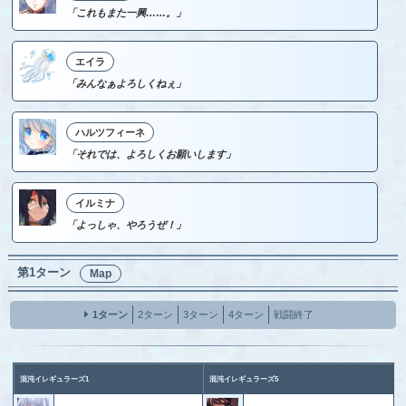
「これもまた一興……。」
エイラ
「みんなぁよろしくねぇ」
ハルツフィーネ
「それでは、よろしくお願いします」
イルミナ
「よっしゃ、やろうぜ！」
第1ターン
Map
1ターン
2ターン
3ターン
4ターン
戦闘終了
混沌イレギュラーズ1
混沌イレギュラーズ5