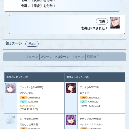
壱轟に【業炎】を付与！
壱轟
壱轟はKOされた！
第3ターン
Map
1ターン
2ターン
3ターン
4ターン
戦闘終了
混沌イレギュラーズ1
混沌イレギュラーズ5
フー・タオ(p3x008299)
アカネ(p3x007217)
秘すれば花なり
傘の天使
HP
25057/25725
HP
20294/21091
AP
7015/7865
AP
4304/5120
EXA+15(残り7)
(-50.00, -50.00, 0.00)
(22.94, 10.14, 0.00)
エイラ(p3x008595)
ナナミン(p3x009198)
仄光せし金爛月花
マジカル・アイドル☆