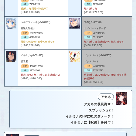
HP
25412/25500
HP
15455/16490
AP
7168/8120
AP
3970/4120
反(残り7) 回避+30(残り7)
怒り(残り2)
(-11.09, 6.70, 0.00)
(-11.48, 5.78, 0.00)
ハルツフィーネ(p3x001701)
壱轟(p3x000188)
魔法人形使い
サイバーウィザード
HP
23070/23495
HP
-2714/8025
AP
6626/7630
AP
5215/5255
回避+20(残り8) 命中+26(残り8)
怒り(残り3) 炎獄(残り4) 業炎(残り4)
(-14.05, 7.18, 0.00)
(14.00, 2.50, 0.00)
イルミナ(p3x001475)
ゴッドバード(p3x000957)
冒険者
ゴッドバード
HP
10802/12630
HP
-4360/8090
AP
3700/4000
AP
2770/2770
業炎(残り2) 怒り(残り2) 炎獄(残り3)
火炎(残り3) 怒り(残り3) 炎獄(残り4) 業
(-49.00, -49.90, 0.00)
炎(残り4)
(-15.00, 7.50, 0.00)
アカネ
アカネの暴風流傘！
スプラッシュ2！
イルミナのHPに81のダメージ！
イルミナに【呪縛】を付与！