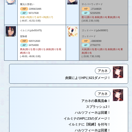
魔法人形使い
サイバーウィザード
HP
22959/23495
HP
-2714/8025
AP
5671/7630
AP
5215/5255
回避+20(残り7) 命中+26(残り7)
怒り(残り3) 炎獄(残り4) 業炎(残り4)
(-44.67, -41.53, 0.00)
(14.00, 2.50, 0.00)
イルミナ(p3x001475)
ゴッドバード(p3x000957)
冒険者
ゴッドバード
HP
9207/12630
HP
-4360/8090
AP
3475/4000
AP
2770/2770
業炎(残り1) 怒り(残り1) 炎獄(残り3) 呪
火炎(残り3) 怒り(残り3) 炎獄(残り4) 業
縛(残り3)
炎(残り4)
(-49.00, -49.90, 0.00)
(-15.00, 7.50, 0.00)
アカネ
炎獄によりHPに621ダメージ！
アカネ
アカネの暴風流傘！
スプラッシュ2！
ハルツフィーネは回避！
イルミナのHPに23のダメージ！
イルミナに【呪縛】を付与！
ハルツフィーネは回避！