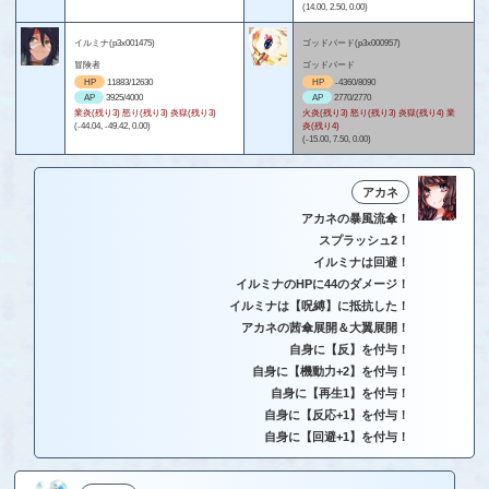
(14.00, 2.50, 0.00)
イルミナ(p3x001475)
ゴッドバード(p3x000957)
冒険者
ゴッドバード
HP
11883/12630
HP
-4360/8090
AP
3925/4000
AP
2770/2770
業炎(残り3) 怒り(残り3) 炎獄(残り3)
火炎(残り3) 怒り(残り3) 炎獄(残り4) 業
(-44.04, -49.42, 0.00)
炎(残り4)
(-15.00, 7.50, 0.00)
アカネ
アカネの暴風流傘！
スプラッシュ2！
イルミナは回避！
イルミナのHPに44のダメージ！
イルミナは【呪縛】に抵抗した！
アカネの茜傘展開＆大翼展開！
自身に【反】を付与！
自身に【機動力+2】を付与！
自身に【再生1】を付与！
自身に【反応+1】を付与！
自身に【回避+1】を付与！