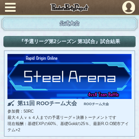
PandoraPartyProject
公式大会
『予選リーグ第2シーズン 第3試合』試合結果
第11回 ROOチーム大会
ROOチーム大会
参加費：50RC
最大４人ｖｓ４人までの予選リーグ＋決勝トーナメントです
現在報酬：基礎EXPの60%、基礎Goldの25％、最新R.O.O闇市アイ
テム×2