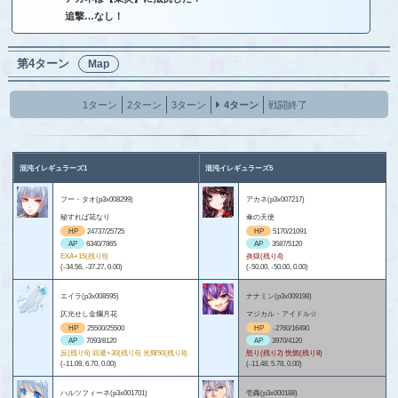
追撃…なし！
第4ターン
Map
1ターン
2ターン
3ターン
4ターン
戦闘終了
混沌イレギュラーズ1
混沌イレギュラーズ5
フー・タオ(p3x008299)
アカネ(p3x007217)
秘すれば花なり
傘の天使
HP
24737/25725
HP
5170/21091
AP
6340/7865
AP
3587/5120
EXA+15(残り6)
炎獄(残り4)
(-34.56, -37.27, 0.00)
(-50.00, -50.00, 0.00)
エイラ(p3x008595)
ナナミン(p3x009198)
仄光せし金爛月花
マジカル・アイドル☆
HP
25500/25500
HP
-2760/16490
AP
7093/8120
AP
3970/4120
反(残り6) 回避+30(残り6) 光輝50(残り8)
怒り(残り2) 恍惚(残り8)
(-11.09, 6.70, 0.00)
(-11.48, 5.78, 0.00)
ハルツフィーネ(p3x001701)
壱轟(p3x000188)