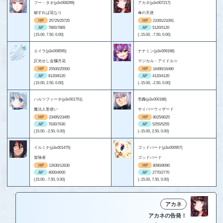
フー・タオ(p3x008299)
アカネ(p3x007217)
秘すれば花なり
傘の天使
HP
25725/25725
HP
21091/21091
AP
7865/7865
AP
5120/5120
(15.00, 7.50, 0.00)
(-15.00, -7.50, 0.00)
エイラ(p3x008595)
ナナミン(p3x009198)
仄光せし金爛月花
マジカル・アイドル☆
HP
25500/25500
HP
16490/16490
AP
8120/8120
AP
4120/4120
(15.00, 2.50, 0.00)
(-15.00, -2.50, 0.00)
ハルツフィーネ(p3x001701)
壱轟(p3x000188)
魔法人形使い
サイバーウィザード
HP
23495/23495
HP
8025/8025
AP
7630/7630
AP
5255/5255
(15.00, -2.50, 0.00)
(-15.00, 2.50, 0.00)
イルミナ(p3x001475)
ゴッドバード(p3x000957)
冒険者
ゴッドバード
HP
12630/12630
HP
8090/8090
AP
4000/4000
AP
2770/2770
(15.00, -7.50, 0.00)
(-15.00, 7.50, 0.00)
アカネ
アカネの告発！