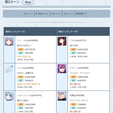
第2ターン
Map
1ターン
2ターン
3ターン
4ターン
戦闘終了
混沌イレギュラーズ1
混沌イレギュラーズ5
フー・タオ(p3x008299)
アカネ(p3x007217)
秘すれば花なり
傘の天使
HP
25377/25725
HP
21091/21091
AP
7290/7865
AP
5021/5120
EXA+15(残り8)
(-44.85, -50.00, 0.00)
(22.94, 10.14, 0.00)
エイラ(p3x008595)
ナナミン(p3x009198)
仄光せし金爛月花
マジカル・アイドル☆
HP
25442/25500
HP
15455/16490
AP
7243/8120
AP
4120/4120
反(残り8) 回避+30(残り8)
怒り(残り3)
(15.00, 2.50, 0.00)
(-15.00, -2.50, 0.00)
ハルツフィーネ(p3x001701)
壱轟(p3x000188)
魔法人形使い
サイバーウィザード
HP
23331/23495
HP
7439/8025
AP
7130/7630
AP
5215/5255
(-14.05, 7.18, 0.00)
怒り(残り3)