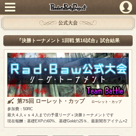
PandoraPartyProject
公式大会
『決勝トーナメント 1回戦 第16試合』試合結果
第75回 ローレット・カップ
ローレット・カップ
参加費：50RC
最大４人ｖｓ４人までの予選リーグ＋決勝トーナメントです
現在報酬：基礎EXPの60%、基礎Goldの25％、最新闇市アイテム×2