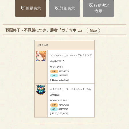
行動決定
簡易表示
詳細表示
表示
戦闘終了 - 不戦勝につき、勝者『ガチ☆ホモ』
Map
ガチ☆ホモ
ブレンダ・スカーレット・アレクサンデ
ル(p3p008017)
猪突！邁進！
HP
8375/8375
AP
2955/2955
(-15.00, -2.50, 0.00)
ムスティスラーフ・バイルシュタイン(p
3p001619)
HOSHOKU-SHA
HP
8430/8430
AP
3343/3343
(-15.00, 2.50, 0.00)