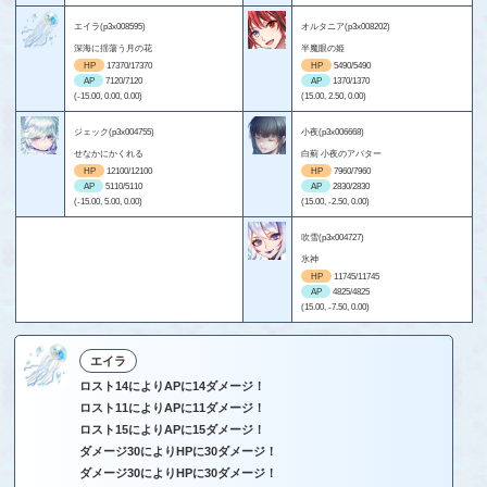
エイラ(p3x008595)
オルタニア(p3x008202)
深海に揺蕩う月の花
半魔眼の姫
HP
17370/17370
HP
5490/5490
AP
7120/7120
AP
1370/1370
(-15.00, 0.00, 0.00)
(15.00, 2.50, 0.00)
ジェック(p3x004755)
小夜(p3x006668)
せなかにかくれる
白薊 小夜のアバター
HP
12100/12100
HP
7960/7960
AP
5110/5110
AP
2830/2830
(-15.00, 5.00, 0.00)
(15.00, -2.50, 0.00)
吹雪(p3x004727)
氷神
HP
11745/11745
AP
4825/4825
(15.00, -7.50, 0.00)
エイラ
ロスト14によりAPに14ダメージ！
ロスト11によりAPに11ダメージ！
ロスト15によりAPに15ダメージ！
ダメージ30によりHPに30ダメージ！
ダメージ30によりHPに30ダメージ！