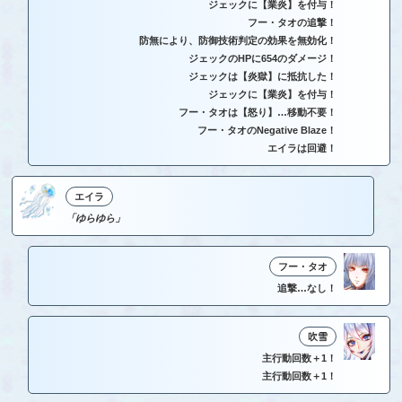
ジェックに【業炎】を付与！
フー・タオの追撃！
防無により、防御技術判定の効果を無効化！
ジェックのHPに654のダメージ！
ジェックは【炎獄】に抵抗した！
ジェックに【業炎】を付与！
フー・タオは【怒り】…移動不要！
フー・タオのNegative Blaze！
エイラは回避！
エイラ
「ゆらゆら」
フー・タオ
追撃…なし！
吹雪
主行動回数＋1！
主行動回数＋1！