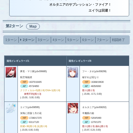
オルタニアのサプレッション・ファイア！
エイラは回避！
第2ターン
Map
1ターン
2ターン
3ターン
4ターン
5ターン
6ターン
7ターン
戦闘終了
混沌イレギュラーズ1
混沌イレギュラーズ8
夢見・マリ家(p3x006685)
フー・タオ(p3x008299)
航空海賊虎
秘すれば花なり
HP
16375/16405
HP
16368/19630
AP
4573/4850
AP
4835/6060
クリティカル+5(残り8) EXA+1(残り8)
怒り(残り3)
体勢不利(残り3)
(-15.69, -0.71, 0.00)
(-15.00, -5.00, 0.00)
エイラ(p3x008595)
オルタニア(p3x008202)
深海に揺蕩う月の花
半魔眼の姫
HP
17280/17370
HP
5204/5490
AP
6311/7120
AP
1270/1370
回避+30(残り8) 反(残り8)
怒り(残り3) 崩れ(残り3)
(-15.00, 0.00, 0.00)
(-15.97, 0.24, 0.00)