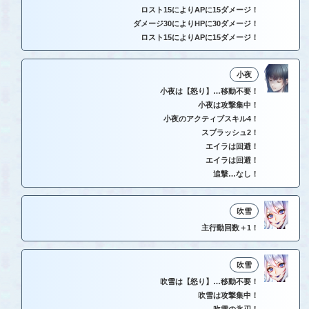
ロスト15によりAPに15ダメージ！
ダメージ30によりHPに30ダメージ！
ロスト15によりAPに15ダメージ！
小夜
小夜は【怒り】…移動不要！
小夜は攻撃集中！
小夜のアクティブスキル4！
スプラッシュ2！
エイラは回避！
エイラは回避！
追撃…なし！
吹雪
主行動回数＋1！
吹雪
吹雪は【怒り】…移動不要！
吹雪は攻撃集中！