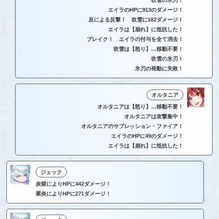
吹雪の氷刃！
エイラのHPに913のダメージ！
反による反撃！ 吹雪に182ダメージ！
エイラは【崩れ】に抵抗した！
ブレイク！ エイラの付与を全て消去！
吹雪は【怒り】…移動不要！
吹雪の氷刃！
氷刃の発動に失敗！
オルタニア
オルタニアは【怒り】…移動不要！
オルタニアは攻撃集中！
オルタニアのサプレッション・ファイア！
エイラのHPに49のダメージ！
エイラは【崩れ】に抵抗した！
ジェック
炎獄によりHPに442ダメージ！
業炎によりHPに271ダメージ！