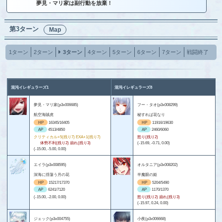
夢見・マリ家は副行動を放棄！
第3ターン
Map
1ターン
2ターン
3ターン
4ターン
5ターン
6ターン
7ターン
戦闘終了
混沌イレギュラーズ1
混沌イレギュラーズ8
夢見・マリ家(p3x006685)
フー・タオ(p3x008299)
航空海賊虎
秘すれば花なり
HP
16345/16405
HP
11916/19630
AP
4513/4850
AP
2460/6060
クリティカル+5(残り7) EXA+1(残り7)
怒り(残り2)
体勢不利(残り2) 崩れ(残り3)
(-15.69, -0.71, 0.00)
(-15.00, -5.00, 0.00)
エイラ(p3x008595)
オルタニア(p3x008202)
深海に揺蕩う月の花
半魔眼の姫
HP
15217/17370
HP
5204/5490
AP
6241/7120
AP
1170/1370
(-15.00, -2.00, 0.00)
怒り(残り2) 崩れ(残り3)
(-15.97, 0.24, 0.00)
ジェック(p3x004755)
小夜(p3x006668)