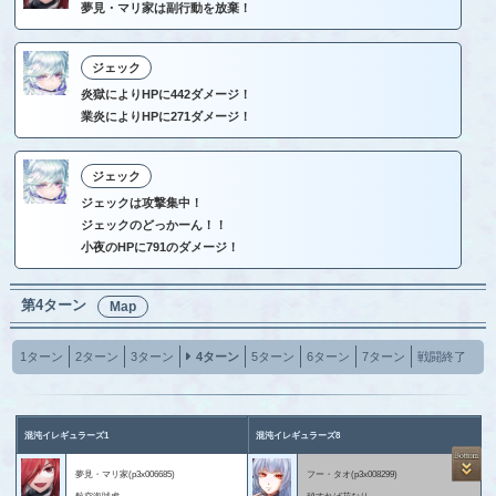
夢見・マリ家は副行動を放棄！
ジェック
炎獄によりHPに442ダメージ！
業炎によりHPに271ダメージ！
ジェック
ジェックは攻撃集中！
ジェックのどっかーん！！
小夜のHPに791のダメージ！
第4ターン
Map
1ターン
2ターン
3ターン
4ターン
5ターン
6ターン
7ターン
戦闘終了
混沌イレギュラーズ1
混沌イレギュラーズ8
夢見・マリ家(p3x006685)
フー・タオ(p3x008299)