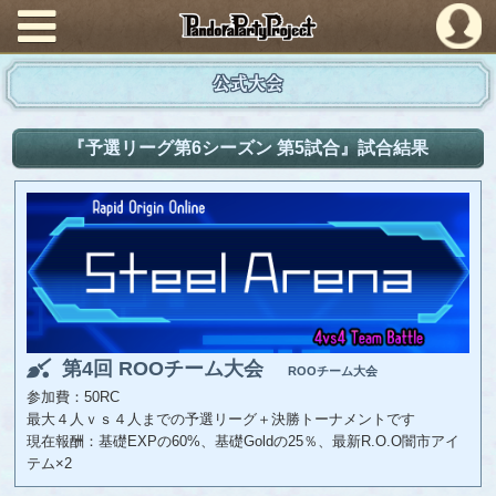
PandoraPartyProject
公式大会
『予選リーグ第6シーズン 第5試合』試合結果
第4回 ROOチーム大会
ROOチーム大会
参加費：50RC
最大４人ｖｓ４人までの予選リーグ＋決勝トーナメントです
現在報酬：基礎EXPの60%、基礎Goldの25％、最新R.O.O闇市アイ
テム×2