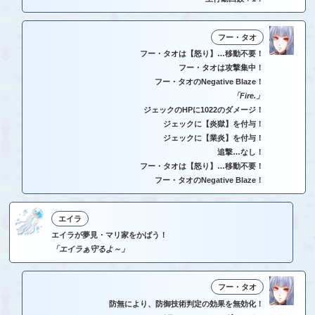
フー・タオ
フー・タオは【怒り】…移動不要！
フー・タオは攻撃集中！
フー・タオのNegative Blaze！
「Fire.」
ジェックのHPに1022のダメージ！
ジェックに【炎獄】を付与！
ジェックに【業炎】を付与！
追撃…なし！
フー・タオは【怒り】…移動不要！
フー・タオのNegative Blaze！
エイラ
エイラが夢見・マリ家をかばう！
「エイラぁ守るよ～」
フー・タオ
防無により、防御技術判定の効果を無効化！