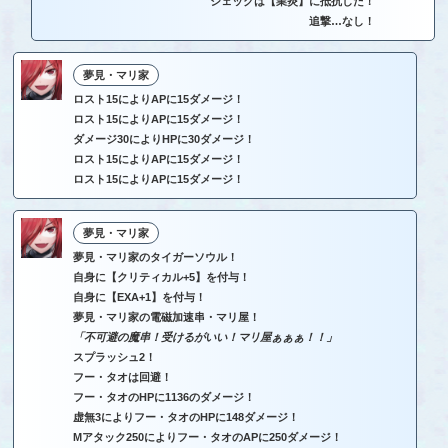
ジェックは【業炎】に抵抗した！
追撃…なし！
夢見・マリ家
ロスト15によりAPに15ダメージ！
ロスト15によりAPに15ダメージ！
ダメージ30によりHPに30ダメージ！
ロスト15によりAPに15ダメージ！
ロスト15によりAPに15ダメージ！
夢見・マリ家
夢見・マリ家のタイガーソウル！
自身に【クリティカル+5】を付与！
自身に【EXA+1】を付与！
夢見・マリ家の電磁加速串・マリ屋！
「不可避の魔串！受けるがいい！マリ屋ぁぁぁ！！」
スプラッシュ2！
フー・タオは回避！
フー・タオのHPに1136のダメージ！
虚無3によりフー・タオのHPに148ダメージ！
Mアタック250によりフー・タオのAPに250ダメージ！