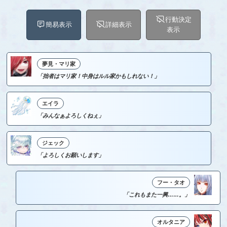
行動決定
簡易表示
詳細表示
表示
夢見・マリ家
「拙者はマリ家！中身はルル家かもしれない！」
エイラ
「みんなぁよろしくねぇ」
ジェック
「よろしくお願いします」
フー・タオ
「これもまた一興……。」
オルタニア