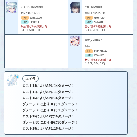
ジェック(p3x004755)
小夜(p3x006668)
せなかにかくれる
白薊 小夜のアバター
HP
8086/12100
HP
7590/7960
AP
5110/5110
AP
2770/2830
氷結(残り3) 炎獄(残り3)
怒り(残り3) 崩れ(残り3)
(-15.00, 5.00, 0.00)
(-14.72, -0.96, 0.00)
吹雪(p3x004727)
氷神
HP
11378/11745
AP
4570/4825
怒り(残り3) 乱れ(残り3)
(-14.03, -0.24, 0.00)
エイラ
ロスト14によりAPに14ダメージ！
ロスト11によりAPに11ダメージ！
ロスト15によりAPに15ダメージ！
ダメージ30によりHPに30ダメージ！
ダメージ30によりHPに30ダメージ！
ロスト15によりAPに15ダメージ！
ダメージ30によりHPに30ダメージ！
ロスト15によりAPに15ダメージ！