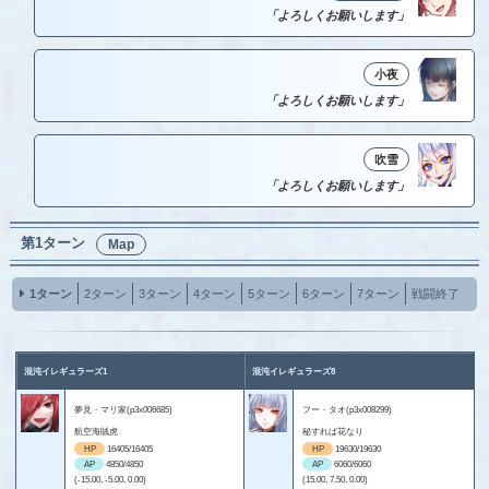
「よろしくお願いします」
小夜
「よろしくお願いします」
吹雪
「よろしくお願いします」
第1ターン
Map
1ターン
2ターン
3ターン
4ターン
5ターン
6ターン
7ターン
戦闘終了
混沌イレギュラーズ1
混沌イレギュラーズ8
夢見・マリ家(p3x006685)
フー・タオ(p3x008299)
航空海賊虎
秘すれば花なり
HP
16405/16405
HP
19630/19630
AP
4850/4850
AP
6060/6060
(-15.00, -5.00, 0.00)
(15.00, 7.50, 0.00)