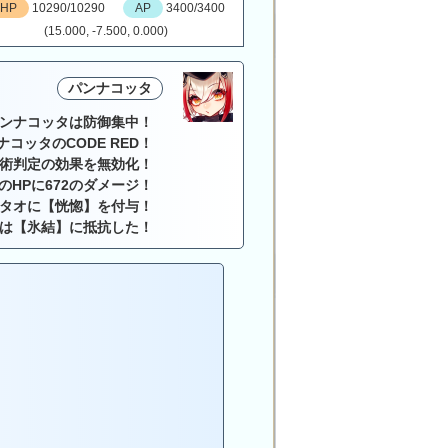
HP
10290/10290
AP
3400/3400
(15.000, -7.500, 0.000)
パンナコッタ
ンナコッタは防御集中！
ナコッタのCODE RED！
術判定の効果を無効化！
のHPに672のダメージ！
タオに【恍惚】を付与！
は【氷結】に抵抗した！