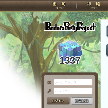
TOP
Pando
1337
メ
ー
パ
ル
ス