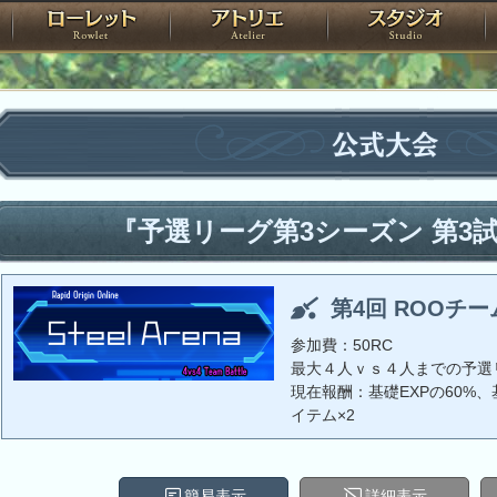
神殿
ローレット
アトリエ
raPartyProject
公式大会
『予選リーグ第3シーズン 第3
第4回 ROOチ
参加費：50RC
最大４人ｖｓ４人までの予選
現在報酬：基礎EXPの60%、基
イテム×2
簡易表示
詳細表示