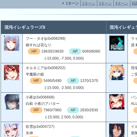
1ターン
2ターン
3ターン
4ターン
戦
混沌イレギュラーズ8
混沌イレギュ
フー・タオ(p3x008299)
ライ
秘すれば花なり
源
HP
19630/19630
AP
6060/6060
(-15.000, -7.500, 0.000)
オルタニア(p3x008202)
現場
半魔眼の姫
ご
HP
5490/5490
AP
1370/1370
(-15.000, -2.500, 0.000)
小夜(p3x006668)
パン
白薊 小夜のアバター
ALL
HP
7960/7960
AP
2830/2830
(-15.000, 2.500, 0.000)
吹雪(p3x004727)
イル
氷神
冒