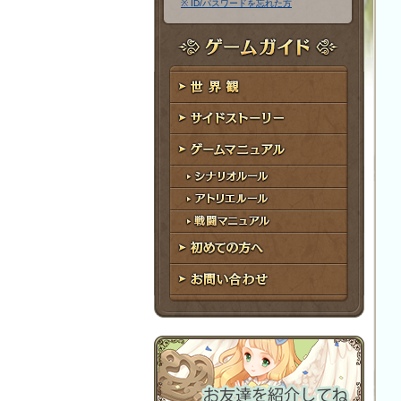
※ ID/パスワードを忘れた方
ア
ワ
ド
ー
レ
ド
ゲームガイド
ス
世界観
サイドストーリー
ゲームマニュアル
シナリオルール
アトリエルール
戦闘マニュアル
初めての方へ
お問い合わせ