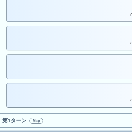
「
「
「
第1ターン
Map