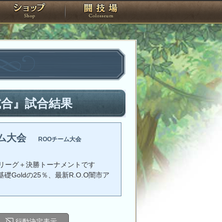
スタジオ
ショップ
闘技場
試合』試合結果
ーム大会
ROOチーム大会
リーグ＋決勝トーナメントです
礎Goldの25％、最新R.O.O闇市ア
行動決定表示