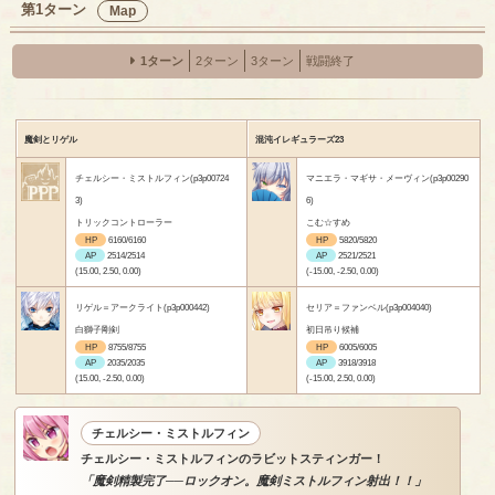
第1ターン
Map
1ターン
2ターン
3ターン
戦闘終了
魔剣とリゲル
混沌イレギュラーズ23
チェルシー・ミストルフィン(p3p00724
マニエラ・マギサ・メーヴィン(p3p00290
3)
6)
トリックコントローラー
こむ☆すめ
HP
6160/6160
HP
5820/5820
AP
2514/2514
AP
2521/2521
(15.00, 2.50, 0.00)
(-15.00, -2.50, 0.00)
リゲル＝アークライト(p3p000442)
セリア＝ファンベル(p3p004040)
白獅子剛剣
初日吊り候補
HP
8755/8755
HP
6005/6005
AP
2035/2035
AP
3918/3918
(15.00, -2.50, 0.00)
(-15.00, 2.50, 0.00)
チェルシー・ミストルフィン
チェルシー・ミストルフィンのラビットスティンガー！
「魔剣精製完了──ロックオン。魔剣ミストルフィン射出！！」