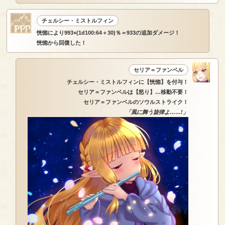
チェルシー・ミストルフィン
恍惚により993×(1d100:64＋30)％＝933の追加ダメージ！
恍惚から回復した！
セリア＝ファンベル
チェルシー・ミストルフィンに【恍惚】を付与！
セリア＝ファンベルは【怒り】…移動不要！
セリア＝ファンベルのソウルストライク！
「風に舞う旋律よ……!」