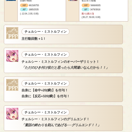
白獅子剛剣
初日吊り候補
HP
8615/8755
HP
5666/6005
AP
1885/2035
AP
3479/3918
(-12.04, 2.00, 0.00)
怒り(残り3)
(35.27, 50.00, 0.00)
チェルシー・ミストルフィン
主行動回数＋1！
チェルシー・ミストルフィン
チェルシー・ミストルフィンのオーバーザリミット！
「ただのひき付け役だと思ったら大間違いなんだから！！」
チェルシー・ミストルフィン
自身に【命中+20(瞬)】を付与！
自身に【反応+320(瞬)】を付与！
チェルシー・ミストルフィン
チェルシー・ミストルフィンのグリムエンド！
「童話の終わりを刻んであげる──グリムエンド！！」