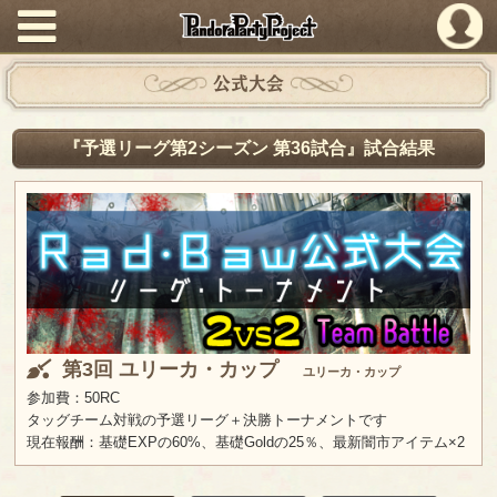
PandoraPartyProject
公式大会
『予選リーグ第2シーズン 第36試合』試合結果
第3回 ユリーカ・カップ
ユリーカ・カップ
参加費：50RC
タッグチーム対戦の予選リーグ＋決勝トーナメントです
現在報酬：基礎EXPの60%、基礎Goldの25％、最新闇市アイテム×2