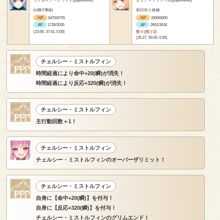
白獅子剛剣
初日吊り候補
HP
8475/8755
HP
3309/6005
AP
1735/2035
AP
2601/3918
(23.06, 37.61, 0.00)
怒り(残り2)
(35.27, 50.00, 0.00)
チェルシー・ミストルフィン
時間経過により命中+20(瞬)が消失！
時間経過により反応+320(瞬)が消失！
チェルシー・ミストルフィン
主行動回数＋1！
チェルシー・ミストルフィン
チェルシー・ミストルフィンのオーバーザリミット！
チェルシー・ミストルフィン
自身に【命中+20(瞬)】を付与！
自身に【反応+320(瞬)】を付与！
チェルシー・ミストルフィンのグリムエンド！