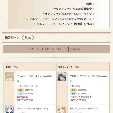
移動！
セリア＝ファンベルは攻撃集中！
セリア＝ファンベルのソウルストライク！
チェルシー・ミストルフィンのHPに1121のダメージ！
チェルシー・ミストルフィンに【恍惚】を付与！
第2ターン
Map
1ターン
2ターン
3ターン
戦闘終了
魔剣とリゲル
混沌イレギュラーズ23
チェルシー・ミストルフィン(p3p00724
マニエラ・マギサ・メーヴィン(p3p00290
3)
6)
トリックコントローラー
こむ☆すめ
HP
5039/6160
HP
4650/5820
AP
2219/2514
AP
2521/2521
恍惚(残り4)
恍惚(残り7) 怒り(残り7)
(34.27, 50.00, 0.00)
(33.58, 49.27, 0.00)
リゲル＝アークライト(p3p000442)
セリア＝ファンベル(p3p004040)