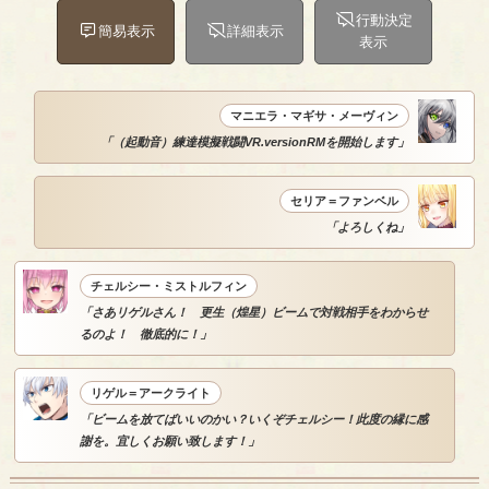
行動決定
簡易表示
詳細表示
表示
マニエラ・マギサ・メーヴィン
「（起動音）練達模擬戦闘VR.versionRMを開始します」
セリア＝ファンベル
「よろしくね」
チェルシー・ミストルフィン
「さあリゲルさん！ 更生（煌星）ビームで対戦相手をわからせ
るのよ！ 徹底的に！」
リゲル＝アークライト
「ビームを放てばいいのかい？いくぞチェルシー！此度の縁に感
謝を。宜しくお願い致します！」