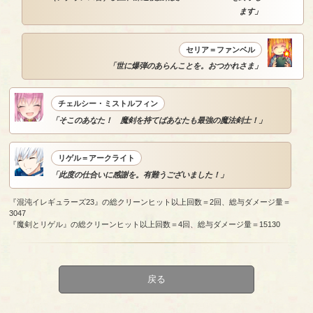
ます」
セリア＝ファンベル
「世に爆弾のあらんことを。おつかれさま」
チェルシー・ミストルフィン
「そこのあなた！ 魔剣を持てばあなたも最強の魔法剣士！」
リゲル＝アークライト
「此度の仕合いに感謝を。有難うございました！」
『混沌イレギュラーズ23』の総クリーンヒット以上回数＝2回、総与ダメージ量＝
3047
『魔剣とリゲル』の総クリーンヒット以上回数＝4回、総与ダメージ量＝15130
戻る