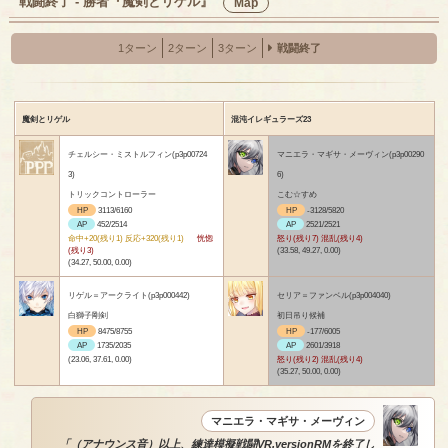
戦闘終了 - 勝者『魔剣とリゲル』
Map
1ターン
2ターン
3ターン
戦闘終了
魔剣とリゲル
混沌イレギュラーズ23
チェルシー・ミストルフィン(p3p00724
マニエラ・マギサ・メーヴィン(p3p00290
3)
6)
トリックコントローラー
こむ☆すめ
HP
3113/6160
HP
-3128/5820
AP
452/2514
AP
2521/2521
命中+20(残り1) 反応+320(残り1)
恍惚
怒り(残り7) 混乱(残り4)
(残り3)
(33.58, 49.27, 0.00)
(34.27, 50.00, 0.00)
リゲル＝アークライト(p3p000442)
セリア＝ファンベル(p3p004040)
白獅子剛剣
初日吊り候補
HP
8475/8755
HP
-177/6005
AP
1735/2035
AP
2601/3918
(23.06, 37.61, 0.00)
怒り(残り2) 混乱(残り4)
(35.27, 50.00, 0.00)
マニエラ・マギサ・メーヴィン
「（アナウンス音）以上、練達模擬戦闘VR.versionRMを終了し