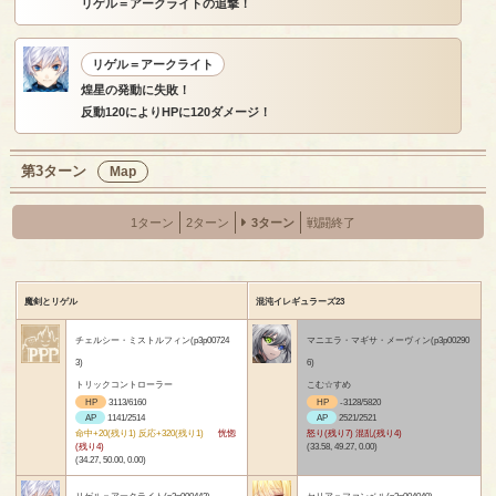
リゲル＝アークライトの追撃！
リゲル＝アークライト
煌星の発動に失敗！
反動120によりHPに120ダメージ！
第3ターン
Map
1ターン
2ターン
3ターン
戦闘終了
魔剣とリゲル
混沌イレギュラーズ23
チェルシー・ミストルフィン(p3p00724
マニエラ・マギサ・メーヴィン(p3p00290
3)
6)
トリックコントローラー
こむ☆すめ
HP
3113/6160
HP
-3128/5820
AP
1141/2514
AP
2521/2521
命中+20(残り1) 反応+320(残り1)
恍惚
怒り(残り7) 混乱(残り4)
(残り4)
(33.58, 49.27, 0.00)
(34.27, 50.00, 0.00)
リゲル＝アークライト(p3p000442)
セリア＝ファンベル(p3p004040)