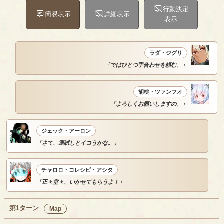
行動決定
簡易表示
詳細表示
表示
ラダ・ジグリ
「ではひとつ手合わせを頼む。」
胡桃・ツァンフオ
「よろしくお願いしますの。」
ジェック・アーロン
「さて、運試しとイコうかな。」
チャロロ・コレシピ・アシタ
「正々堂々、いかせてもらうよ！」
第1ターン
Map