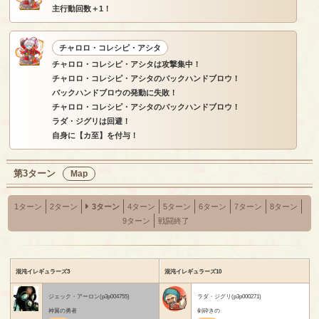
主行動回数＋1！
チャロロ・コレシピ・アシタ
チャロロ・コレシピ・アシタは攻撃集中！
チャロロ・コレシピ・アシタのバックハンドブロウ！
バックハンドブロウの発動に失敗！
チャロロ・コレシピ・アシタのバックハンドブロウ！
ラダ・ジグリは回避！
自身に【カ至】を付与！
第3ターン
Map
1ターン
2ターン
3ターン
4ターン
5ターン
6ターン
7ターン
8ターン
9ターン
戦闘終了
混沌イレギュラーズ3
混沌イレギュラーズ10
ジェック・アーロン(p3p004755)
ラダ・ジグリ(p3p000271)
神翼の勇者
剣砕きの