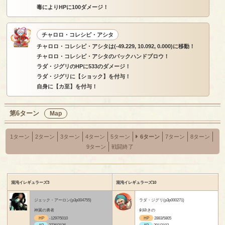
毒によりHPに100ダメージ！
チャロロ・コレシピ・アシタ
チャロロ・コレシピ・アシタは(-49.229, 10.092, 0.000)に移動！
チャロロ・コレシピ・アシタのバックハンドブロウ！
ラダ・ジグリのHPに533のダメージ！
ラダ・ジグリに【ショック】を付与！
自身に【カ至】を付与！
第6ターン
Map
1ターン
2ターン
3ターン
4ターン
5ターン
6ターン
7ターン
8ターン
9ターン
戦闘終了
混沌イレギュラーズ3
混沌イレギュラーズ10
ジェック・アーロン(p3p004755)
ラダ・ジグリ(p3p000271)
神翼の勇者
剣砕きの
HP
-1297/5010
HP
2883/5805
AP
2736/3136
AP
391/2102