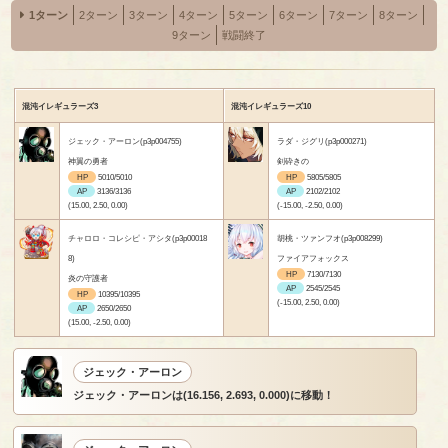
1ターン
2ターン
3ターン
4ターン
5ターン
6ターン
7ターン
8ターン
9ターン
戦闘終了
混沌イレギュラーズ3
混沌イレギュラーズ10
ジェック・アーロン(p3p004755)
ラダ・ジグリ(p3p000271)
神翼の勇者
剣砕きの
HP
5010/5010
HP
5805/5805
AP
3136/3136
AP
2102/2102
(15.00, 2.50, 0.00)
(-15.00, -2.50, 0.00)
チャロロ・コレシピ・アシタ(p3p00018
胡桃・ツァンフオ(p3p008299)
8)
ファイアフォックス
HP
7130/7130
炎の守護者
AP
2545/2545
HP
10395/10395
(-15.00, 2.50, 0.00)
AP
2650/2650
(15.00, -2.50, 0.00)
ジェック・アーロン
ジェック・アーロンは(16.156, 2.693, 0.000)に移動！