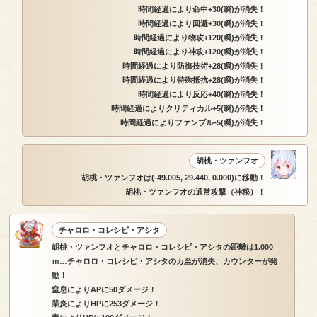
時間経過により命中+30(瞬)が消失！
時間経過により回避+30(瞬)が消失！
時間経過により物攻+120(瞬)が消失！
時間経過により神攻+120(瞬)が消失！
時間経過により防御技術+28(瞬)が消失！
時間経過により特殊抵抗+28(瞬)が消失！
時間経過により反応+40(瞬)が消失！
時間経過によりクリティカル+5(瞬)が消失！
時間経過によりファンブル-5(瞬)が消失！
胡桃・ツァンフオ
胡桃・ツァンフオは(-49.005, 29.440, 0.000)に移動！
胡桃・ツァンフオの通常攻撃（神秘）！
チャロロ・コレシピ・アシタ
胡桃・ツァンフオとチャロロ・コレシピ・アシタの距離は1.000
ｍ…チャロロ・コレシピ・アシタのカ至が消失、カウンターが発
動！
窒息によりAPに50ダメージ！
業炎によりHPに253ダメージ！