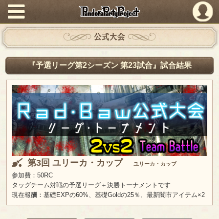
PandoraPartyProject
公式大会
『予選リーグ第2シーズン 第23試合』試合結果
第3回 ユリーカ・カップ
ユリーカ・カップ
参加費：50RC
タッグチーム対戦の予選リーグ＋決勝トーナメントです
現在報酬：基礎EXPの60%、基礎Goldの25％、最新闇市アイテム×2