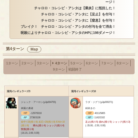
ージ！
チャロロ・コレシピ・アシタは【業炎】に抵抗した！
チャロロ・コレシピ・アシタに【足止】を付与！
チャロロ・コレシピ・アシタに【窒息】を付与！
ブレイク！ チャロロ・コレシピ・アシタの付与を全て消去！
呪殺によりチャロロ・コレシピ・アシタのHPに198ダメージ！
第4ターン
Map
1ターン
2ターン
3ターン
4ターン
5ターン
6ターン
7ターン
8ターン
9ターン
戦闘終了
混沌イレギュラーズ3
混沌イレギュラーズ10
ジェック・アーロン(p3p004755)
ラダ・ジグリ(p3p000271)
神翼の勇者
剣砕きの
HP
-1297/5010
HP
4011/5805
AP
2736/3136
AP
1142/2102
命中+15(残り8) 反応+20(残り8) EXA+10
足止(残り5) 崩れ(残り5) ショック(残り3)
(残り8)
痺れ(残り4) ショック(残り4)
(-35.00, -2.50, 0.00)
恍惚(残り8)
(16.15, 2.69, 0.00)