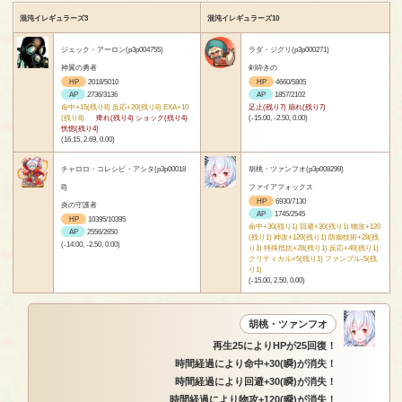
混沌イレギュラーズ3
混沌イレギュラーズ10
ジェック・アーロン(p3p004755)
ラダ・ジグリ(p3p000271)
神翼の勇者
剣砕きの
HP
2018/5010
HP
4660/5805
AP
2736/3136
AP
1857/2102
命中+15(残り8) 反応+20(残り8) EXA+10
足止(残り7) 崩れ(残り7)
(残り8)
痺れ(残り4) ショック(残り4)
(-15.00, -2.50, 0.00)
恍惚(残り4)
(16.15, 2.69, 0.00)
チャロロ・コレシピ・アシタ(p3p00018
胡桃・ツァンフオ(p3p008299)
8)
ファイアフォックス
HP
6930/7130
炎の守護者
AP
1745/2545
HP
10395/10395
命中+30(残り1) 回避+30(残り1) 物攻+120
AP
2556/2650
(残り1) 神攻+120(残り1) 防御技術+28(残
(-14.00, -2.50, 0.00)
り1) 特殊抵抗+28(残り1) 反応+40(残り1)
クリティカル+5(残り1) ファンブル-5(残
り1)
(-15.00, 2.50, 0.00)
胡桃・ツァンフオ
再生25によりHPが25回復！
時間経過により命中+30(瞬)が消失！
時間経過により回避+30(瞬)が消失！
時間経過により物攻+120(瞬)が消失！