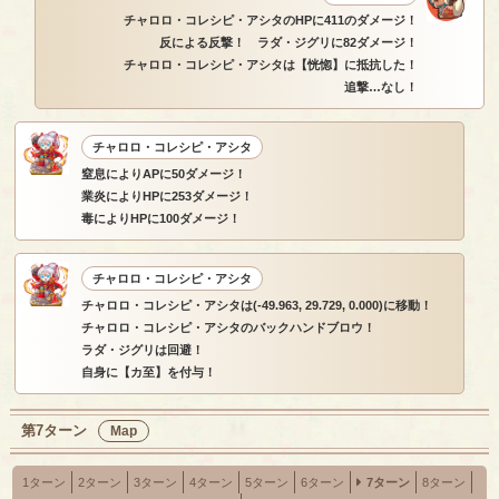
チャロロ・コレシピ・アシタのHPに411のダメージ！
反による反撃！ ラダ・ジグリに82ダメージ！
チャロロ・コレシピ・アシタは【恍惚】に抵抗した！
追撃…なし！
チャロロ・コレシピ・アシタ
窒息によりAPに50ダメージ！
業炎によりHPに253ダメージ！
毒によりHPに100ダメージ！
チャロロ・コレシピ・アシタ
チャロロ・コレシピ・アシタは(-49.963, 29.729, 0.000)に移動！
チャロロ・コレシピ・アシタのバックハンドブロウ！
ラダ・ジグリは回避！
自身に【カ至】を付与！
第7ターン
Map
1ターン
2ターン
3ターン
4ターン
5ターン
6ターン
7ターン
8ターン