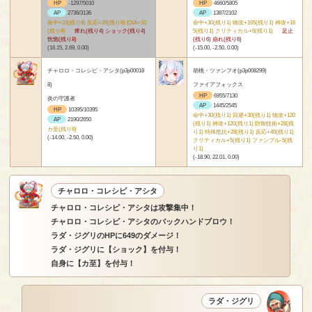
HP
-1297/5010
HP
4660/5805
AP
2736/3136
AP
1387/2102
命中+15(残り8) 反応+20(残り8) EXA+10
命中+30(残り1) 物攻+165(残り1) 神攻+16
(残り8)
痺れ(残り4) ショック(残り4)
5(残り1) クリティカル+6(残り1)
足止
恍惚(残り8)
(残り6) 崩れ(残り6)
(16.15, 2.69, 0.00)
(-15.00, -2.50, 0.00)
チャロロ・コレシピ・アシタ(p3p00018
胡桃・ツァンフオ(p3p008299)
8)
ファイアフォックス
HP
6955/7130
炎の守護者
AP
1445/2545
HP
10395/10395
命中+30(残り1) 回避+30(残り1) 物攻+120
AP
2190/2650
(残り1) 神攻+120(残り1) 防御技術+28(残
カ至(残り8)
り1) 特殊抵抗+28(残り1) 反応+40(残り1)
(-14.00, -2.50, 0.00)
クリティカル+5(残り1) ファンブル-5(残
り1)
(-18.90, 22.01, 0.00)
チャロロ・コレシピ・アシタ
チャロロ・コレシピ・アシタは攻撃集中！
チャロロ・コレシピ・アシタのバックハンドブロウ！
ラダ・ジグリのHPに649のダメージ！
ラダ・ジグリに【ショック】を付与！
自身に【カ至】を付与！
ラダ・ジグリ