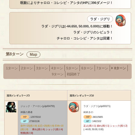
呪殺によりチャロロ・コレシピ・アシタのHPに396ダメージ！
ラダ・ジグリ
ラダ・ジグリは(-44.650, 50.000, 0.000)に移動！
ラダ・ジグリのシビュラ！
チャロロ・コレシピ・アシタは回避！
第8ターン
Map
1ターン
2ターン
3ターン
4ターン
5ターン
6ターン
7ターン
8ターン
9ターン
戦闘終了
混沌イレギュラーズ3
混沌イレギュラーズ10
ジェック・アーロン(p3p004755)
ラダ・ジグリ(p3p000271)
神翼の勇者
剣砕きの
HP
-1297/5010
HP
2801/5805
AP
2736/3136
AP
146/2102
命中+15(残り8) 反応+20(残り8) EXA+10
足止(残り1) 崩れ(残り1) ショック(残り2)
(残り8)
痺れ(残り4) ショック(残り4)
(-44.65, 50.00, 0.00)
恍惚(残り8)