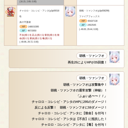
(16.15, 2.69, 0.00)
チャロロ・コレシピ・アシタ(p3p00018
胡桃・ツァンフオ(p3p008299)
8)
ファイアフォックス
HP
6543/7130
炎の守護者
AP
245/2545
HP
1480/10395
(-49.00, 29.44, 0.00)
AP
967/2650
不吉(残り4) 足止(残り1) 窒息(残り4) 致
命(残り1) 業炎(残り1) 毒(残り1)
(-49.96, 29.72, 0.00)
胡桃・ツァンフオ
再生25によりHPが25回復！
胡桃・ツァンフオ
胡桃・ツァンフオは攻撃集中！
胡桃・ツァンフオの通常攻撃（神秘）！
「ふぁいあ〜〜！！」
チャロロ・コレシピ・アシタのHPに295のダメージ！
反による反撃！ 胡桃・ツァンフオに59ダメージ！
チャロロ・コレシピ・アシタに【致命】を付与！
チャロロ・コレシピ・アシタは【不吉】に抵抗した！
チャロロ・コレシピ・アシタに【毒】を付与！