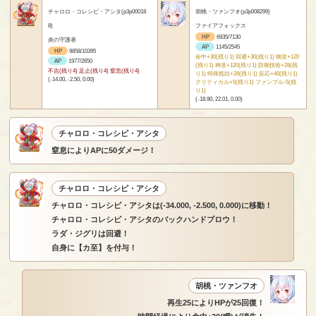
チャロロ・コレシピ・アシタ(p3p00018
胡桃・ツァンフオ(p3p008299)
8)
ファイアフォックス
HP
6935/7130
炎の守護者
AP
1145/2545
HP
9858/10395
命中+30(残り1) 回避+30(残り1) 物攻+120
AP
1977/2650
(残り1) 神攻+120(残り1) 防御技術+28(残
不吉(残り4) 足止(残り4) 窒息(残り4)
り1) 特殊抵抗+28(残り1) 反応+40(残り1)
(-14.00, -2.50, 0.00)
クリティカル+5(残り1) ファンブル-5(残
り1)
(-18.90, 22.01, 0.00)
チャロロ・コレシピ・アシタ
窒息によりAPに50ダメージ！
チャロロ・コレシピ・アシタ
チャロロ・コレシピ・アシタは(-34.000, -2.500, 0.000)に移動！
チャロロ・コレシピ・アシタのバックハンドブロウ！
ラダ・ジグリは回避！
自身に【カ至】を付与！
胡桃・ツァンフオ
再生25によりHPが25回復！