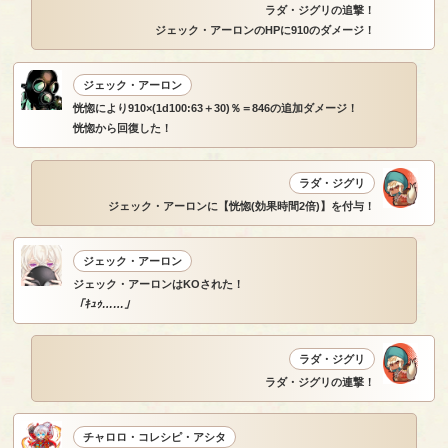
ラダ・ジグリの追撃！
ジェック・アーロンのHPに910のダメージ！
ジェック・アーロン
恍惚により910×(1d100:63＋30)％＝846の追加ダメージ！
恍惚から回復した！
ラダ・ジグリ
ジェック・アーロンに【恍惚(効果時間2倍)】を付与！
ジェック・アーロン
ジェック・アーロンはKOされた！
「ｷｭｩ……」
ラダ・ジグリ
ラダ・ジグリの連撃！
チャロロ・コレシピ・アシタ