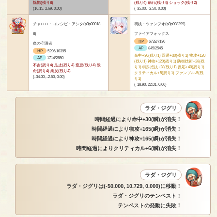
恍惚(残り8)
(残り4) 崩れ(残り4) ショック(残り2)
(16.15, 2.69, 0.00)
(-35.00, -2.50, 0.00)
チャロロ・コレシピ・アシタ(p3p00018
胡桃・ツァンフオ(p3p008299)
8)
ファイアフォックス
HP
6732/7130
炎の守護者
AP
845/2545
HP
5296/10395
命中+30(残り1) 回避+30(残り1) 物攻+120
AP
1714/2650
(残り1) 神攻+120(残り1) 防御技術+28(残
不吉(残り4) 足止(残り4) 窒息(残り4) 致
り1) 特殊抵抗+28(残り1) 反応+40(残り1)
命(残り4) 業炎(残り4)
クリティカル+5(残り1) ファンブル-5(残
(-34.00, -2.50, 0.00)
り1)
(-18.90, 22.01, 0.00)
ラダ・ジグリ
時間経過により命中+30(瞬)が消失！
時間経過により物攻+165(瞬)が消失！
時間経過により神攻+165(瞬)が消失！
時間経過によりクリティカル+6(瞬)が消失！
ラダ・ジグリ
ラダ・ジグリは(-50.000, 10.729, 0.000)に移動！
ラダ・ジグリのテンペスト！
テンペストの発動に失敗！