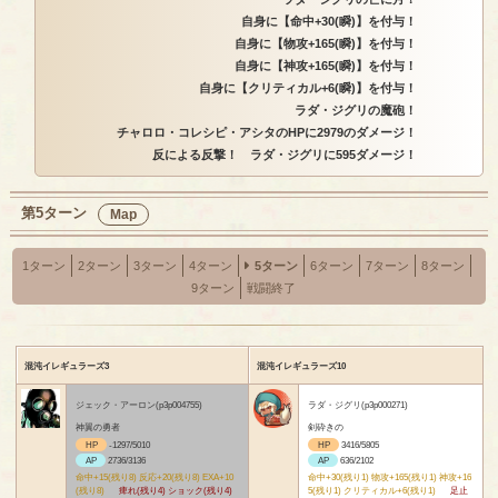
自身に【命中+30(瞬)】を付与！
自身に【物攻+165(瞬)】を付与！
自身に【神攻+165(瞬)】を付与！
自身に【クリティカル+6(瞬)】を付与！
ラダ・ジグリの魔砲！
チャロロ・コレシピ・アシタのHPに2979のダメージ！
反による反撃！ ラダ・ジグリに595ダメージ！
第5ターン
Map
1ターン
2ターン
3ターン
4ターン
5ターン
6ターン
7ターン
8ターン
9ターン
戦闘終了
混沌イレギュラーズ3
混沌イレギュラーズ10
ジェック・アーロン(p3p004755)
ラダ・ジグリ(p3p000271)
神翼の勇者
剣砕きの
HP
-1297/5010
HP
3416/5805
AP
2736/3136
AP
636/2102
命中+15(残り8) 反応+20(残り8) EXA+10
命中+30(残り1) 物攻+165(残り1) 神攻+16
(残り8)
痺れ(残り4) ショック(残り4)
5(残り1) クリティカル+6(残り1)
足止