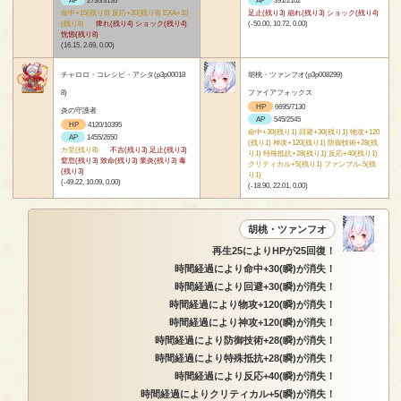
命中+15(残り8) 反応+20(残り8) EXA+10
足止(残り3) 崩れ(残り3) ショック(残り4)
(残り8)
痺れ(残り4) ショック(残り4)
(-50.00, 10.72, 0.00)
恍惚(残り8)
(16.15, 2.69, 0.00)
チャロロ・コレシピ・アシタ(p3p00018
胡桃・ツァンフオ(p3p008299)
8)
ファイアフォックス
HP
6695/7130
炎の守護者
AP
545/2545
HP
4120/10395
命中+30(残り1) 回避+30(残り1) 物攻+120
AP
1455/2650
(残り1) 神攻+120(残り1) 防御技術+28(残
カ至(残り8)
不吉(残り3) 足止(残り3)
り1) 特殊抵抗+28(残り1) 反応+40(残り1)
窒息(残り3) 致命(残り3) 業炎(残り3) 毒
クリティカル+5(残り1) ファンブル-5(残
(残り3)
り1)
(-49.22, 10.09, 0.00)
(-18.90, 22.01, 0.00)
胡桃・ツァンフオ
再生25によりHPが25回復！
時間経過により命中+30(瞬)が消失！
時間経過により回避+30(瞬)が消失！
時間経過により物攻+120(瞬)が消失！
時間経過により神攻+120(瞬)が消失！
時間経過により防御技術+28(瞬)が消失！
時間経過により特殊抵抗+28(瞬)が消失！
時間経過により反応+40(瞬)が消失！
時間経過によりクリティカル+5(瞬)が消失！