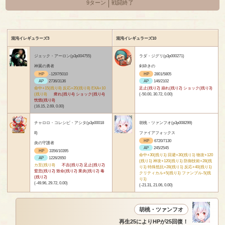
9ターン
戦闘終了
混沌イレギュラーズ3
混沌イレギュラーズ10
ジェック・アーロン(p3p004755)
ラダ・ジグリ(p3p000271)
神翼の勇者
剣砕きの
HP
-1297/5010
HP
2801/5805
AP
2736/3136
AP
146/2102
命中+15(残り8) 反応+20(残り8) EXA+10
足止(残り2) 崩れ(残り2) ショック(残り3)
(残り8)
痺れ(残り4) ショック(残り4)
(-50.00, 30.72, 0.00)
恍惚(残り8)
(16.15, 2.69, 0.00)
チャロロ・コレシピ・アシタ(p3p00018
胡桃・ツァンフオ(p3p008299)
8)
ファイアフォックス
HP
6720/7130
炎の守護者
AP
245/2545
HP
3356/10395
命中+30(残り1) 回避+30(残り1) 物攻+120
AP
1226/2650
(残り1) 神攻+120(残り1) 防御技術+28(残
カ至(残り8)
不吉(残り2) 足止(残り2)
り1) 特殊抵抗+28(残り1) 反応+40(残り1)
窒息(残り2) 致命(残り2) 業炎(残り2) 毒
クリティカル+5(残り1) ファンブル-5(残
(残り2)
り1)
(-49.96, 29.72, 0.00)
(-21.31, 21.06, 0.00)
胡桃・ツァンフオ
再生25によりHPが25回復！