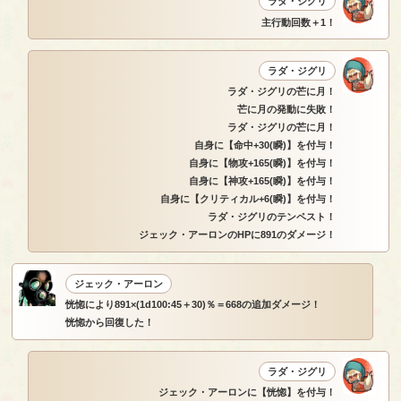
ラダ・ジグリ
主行動回数＋1！
ラダ・ジグリ
ラダ・ジグリの芒に月！
芒に月の発動に失敗！
ラダ・ジグリの芒に月！
自身に【命中+30(瞬)】を付与！
自身に【物攻+165(瞬)】を付与！
自身に【神攻+165(瞬)】を付与！
自身に【クリティカル+6(瞬)】を付与！
ラダ・ジグリのテンペスト！
ジェック・アーロンのHPに891のダメージ！
ジェック・アーロン
恍惚により891×(1d100:45＋30)％＝668の追加ダメージ！
恍惚から回復した！
ラダ・ジグリ
ジェック・アーロンに【恍惚】を付与！