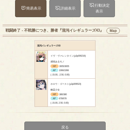
行動決定
簡易表示
詳細表示
表示
戦闘終了 - 不戦勝につき、勝者『混沌イレギュラーズ43』
Map
混沌イレギュラーズ43
イヴ・ヴァレンタイン(p3p006216)
感情あるモノ
HP
3005/3005
AP
1066/1066
(-15.00, -2.50, 0.00)
ホロウ・ゴースト(p3p009523)
幽霊少女
HP
380/380
AP
678/678
(-15.00, 2.50, 0.00)
戻る