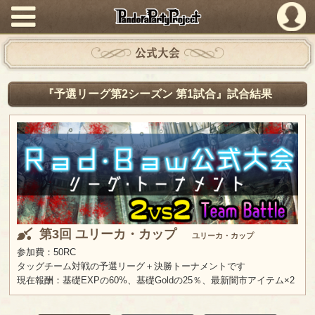
PandoraPartyProject
公式大会
『予選リーグ第2シーズン 第1試合』試合結果
第3回 ユリーカ・カップ
ユリーカ・カップ
参加費：50RC
タッグチーム対戦の予選リーグ＋決勝トーナメントです
現在報酬：基礎EXPの60%、基礎Goldの25％、最新闇市アイテム×2