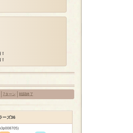
与！
与！
7ターン
戦闘終了
ーズ36
p3p008705)