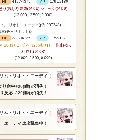
HP
4157/4375
AP
1791/2180
怒り(残り8) 麻痺(残り8) ショック(残り8)
(12.000, -2.500, 0.000)
ム・リオト・エーディ(p3p007348)
戦車(チャリオット)》
HP
2897/4185
AP
1158/1871
+20(残り1) 反応+320(残り1)
足止(残り
8) 崩れ(残り8)
(12.000, 2.500, 0.000)
リム・リオト・エーディ
り命中+20(瞬)が消失！
反応+320(瞬)が消失！
リム・リオト・エーディ
・エーディは攻撃集中！