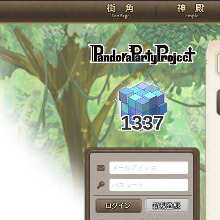
TOP
Pando
1337
メ
ー
パ
ル
ス