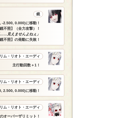
鏡
, -2.500, 0.000)に移動！
鏡不照】（全力攻撃）！
……見えませんよねぇ」
鏡不照】の発動に失敗！
リム・リオト・エーディ
主行動回数＋1！
リム・リオト・エーディ
.500, 0.000)に移動！
リム・リオト・エーディ
のオーバーザリミット！