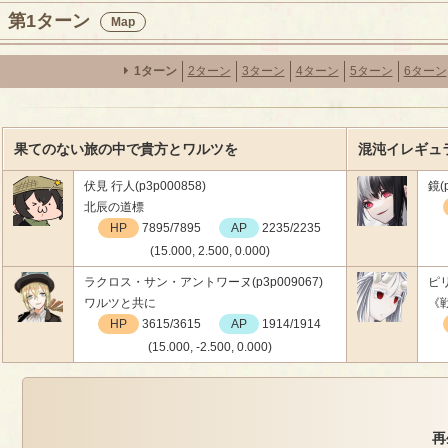
第1ターン
Map
1ターン
2ターン
3ターン
4ターン
5ターン
6ターン
果てのない旅の中で貴方とワルツを
混沌イレギュラ
伏見 行人(p3p000858)
鏡(
北辰の道標
HP
7895/7895
AP
2235/2235
(15.000, 2.500, 0.000)
ラクロス・サン・アントワーヌ(p3p009067)
ピリ
ワルツと共に
《
HP
3615/3615
AP
1914/1914
(15.000, -2.500, 0.000)
再