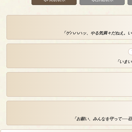
「ゲハハハッ、やる気満々だねえ。い
「いまい
「お願い、みんなを守って──