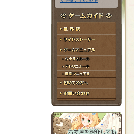
※ ID/パスワードを忘れた方
ア
ワ
ド
ー
レ
ド
ゲームガイド
ス
世界観
サイドストーリー
ゲームマニュアル
シナリオルール
アトリエルール
戦闘マニュアル
初めての方へ
お問い合わせ