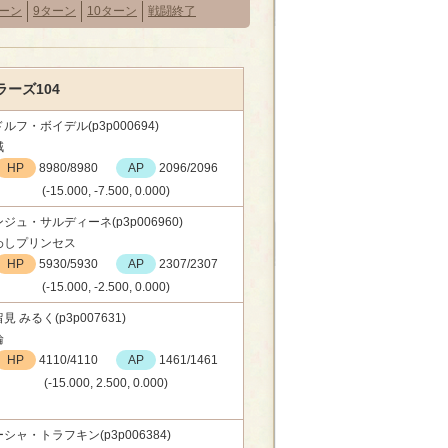
ターン
9ターン
10ターン
戦闘終了
ーズ104
ルフ・ボイデル(p3p000694)
賊
HP
8980/8980
AP
2096/2096
(-15.000, -7.500, 0.000)
ジュ・サルディーネ(p3p006960)
わしプリンセス
HP
5930/5930
AP
2307/2307
(-15.000, -2.500, 0.000)
見 みるく(p3p007631)
輪
HP
4110/4110
AP
1461/1461
(-15.000, 2.500, 0.000)
シャ・トラフキン(p3p006384)