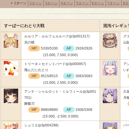
1ターン
2ターン
3ターン
4ターン
5ターン
6ターン
7ターン
8
すーぱーにわとり大戦
混沌イレギュラ
ルルリア・ルルフェルルーク(p3p001317)
グド
光の槍
山
HP
5330/5330
AP
2926/2926
(15.000, 7.500, 0.000)
トリーネ＝セイントバード(p3p000957)
アン
飛んだにわとり
い
HP
8515/8515
AP
3083/3083
(15.000, 2.500, 0.000)
アンナ・シャルロット・ミルフィール(p3p001
久留
701)
月
舞蝶刃
HP
8880/8880
AP
3306/3306
(15.000, -2.500, 0.000)
シュリエ(p3p004298)
パー