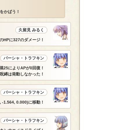
をかばう！
久留見 みるく
HPに327のダメージ！
パーシャ・トラフキン
填25によりAPが0回復！
呪縛は発動しなかった！
パーシャ・トラフキン
.564, 0.000)に移動！
パーシャ・トラフキン