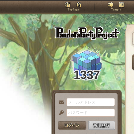
TOP
Pando
1337
メ
ー
パ
ル
ス