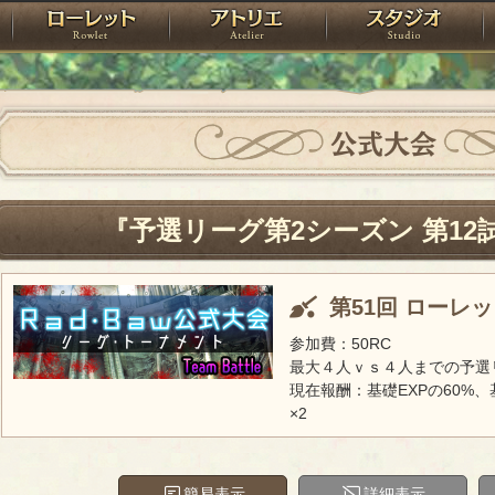
神殿
ローレット
アトリエ
raPartyProject
公式大会
『予選リーグ第2シーズン 第12
第51回 ローレ
参加費：50RC
最大４人ｖｓ４人までの予選
現在報酬：基礎EXPの60%、
×2
簡易表示
詳細表示