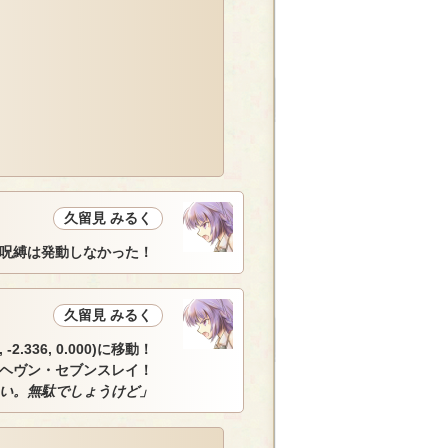
久留見 みるく
呪縛は発動しなかった！
久留見 みるく
.336, 0.000)に移動！
のヘヴン・セブンスレイ！
さい。無駄でしょうけど」