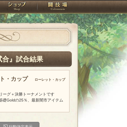
スタジオ
ショップ
闘技場
試合』試合結果
ット・カップ
ローレット・カップ
リーグ＋決勝トーナメントです
基礎Goldの25％、最新闇市アイテム
行動決定表示