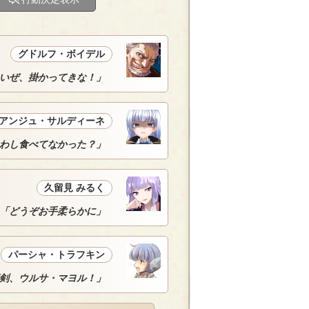
グドルフ・ボイデル
いぜ、掛かってきな！」
アンジュ・サルディーネ
わし食べてなかった？」
久留見 みるく
「どうぞお手柔らかに」
パーシャ・トラフキン
召剣、ウルサ・マヨル！」