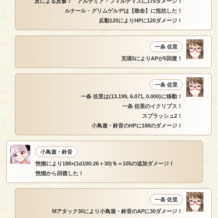
反による反撃！ アルテミア・フィルティスに175ダメージ！
ルナール・グリムゲルデは【致命】に抵抗した！
反動120によりHPに120ダメージ！
一条 佐里
充填5によりAPが5回復！
一条 佐里
一条 佐里は(13.199, 6.071, 0.000)に移動！
一条 佐里のイクリプス！
スプラッシュ2！
小鳥遊・鈴音のHPに188のダメージ！
小鳥遊・鈴音
恍惚により188×(1d100:26＋30)％＝105の追加ダメージ！
恍惚から回復した！
一条 佐里
Mアタック30により小鳥遊・鈴音のAPに30ダメージ！