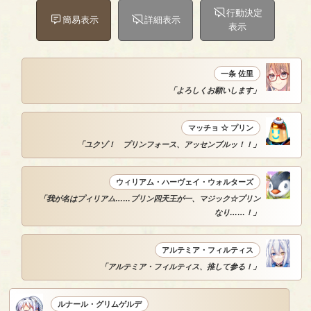
行動決定
簡易表示
詳細表示
表示
一条 佐里
「よろしくお願いします」
マッチョ ☆ プリン
「ユクゾ！ プリンフォース、アッセンブルッ！！」
ウィリアム・ハーヴェイ・ウォルターズ
「我が名はプィリアム……プリン四天王が一、マジック☆プリン
なり……！」
アルテミア・フィルティス
「アルテミア・フィルティス、推して参る！」
ルナール・グリムゲルデ