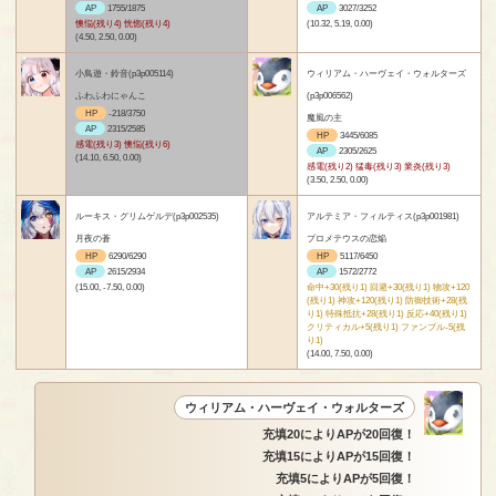
AP
1755/1875
AP
3027/3252
懊悩(残り4) 恍惚(残り4)
(10.32, 5.19, 0.00)
(4.50, 2.50, 0.00)
小鳥遊・鈴音(p3p005114)
ウィリアム・ハーヴェイ・ウォルターズ
ふわふわにゃんこ
(p3p006562)
HP
-218/3750
魔風の主
AP
2315/2585
HP
3445/6085
感電(残り3) 懊悩(残り6)
AP
2305/2625
(14.10, 6.50, 0.00)
感電(残り2) 猛毒(残り3) 業炎(残り3)
(3.50, 2.50, 0.00)
ルーキス・グリムゲルデ(p3p002535)
アルテミア・フィルティス(p3p001981)
月夜の蒼
プロメテウスの恋焔
HP
6290/6290
HP
5117/6450
AP
2615/2934
AP
1572/2772
(15.00, -7.50, 0.00)
命中+30(残り1) 回避+30(残り1) 物攻+120
(残り1) 神攻+120(残り1) 防御技術+28(残
り1) 特殊抵抗+28(残り1) 反応+40(残り1)
クリティカル+5(残り1) ファンブル-5(残
り1)
(14.00, 7.50, 0.00)
ウィリアム・ハーヴェイ・ウォルターズ
充填20によりAPが20回復！
充填15によりAPが15回復！
充填5によりAPが5回復！