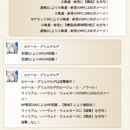
小鳥遊・鈴音に【懊悩】を付与！
虚無2により小鳥遊・鈴音のHPに232ダメージ！
小鳥遊・鈴音のHPに198のダメージ！
Mアタック30により小鳥遊・鈴音のAPに30ダメージ！
小鳥遊・鈴音に【懊悩(効果時間2倍)】を付与！
虚無2により小鳥遊・鈴音のHPに232ダメージ！
ルナール・グリムゲルデ
充填5によりAPが5回復！
充填5によりAPが5回復！
ルナール・グリムゲルデ
ルナール・グリムゲルデは攻撃集中！
ルナール・グリムゲルデのルージュ・エ・ノワール！
ウィリアム・ハーヴェイ・ウォルターズのHPに1181のダメー
ジ！
HP吸収100によるHP回復…【致命】により無効化！
ウィリアム・ハーヴェイ・ウォルターズに【猛毒】を付与！
ウィリアム・ハーヴェイ・ウォルターズに【業炎】を付与！
追撃…なし！