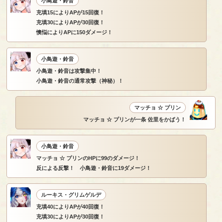
小鳥遊・鈴音
充填15によりAPが15回復！
充填30によりAPが30回復！
懊悩によりAPに150ダメージ！
小鳥遊・鈴音
小鳥遊・鈴音は攻撃集中！
小鳥遊・鈴音の通常攻撃（神秘）！
マッチョ ☆ プリン
マッチョ ☆ プリンが一条 佐里をかばう！
小鳥遊・鈴音
マッチョ ☆ プリンのHPに99のダメージ！
反による反撃！ 小鳥遊・鈴音に19ダメージ！
ルーキス・グリムゲルデ
充填40によりAPが40回復！
充填30によりAPが30回復！