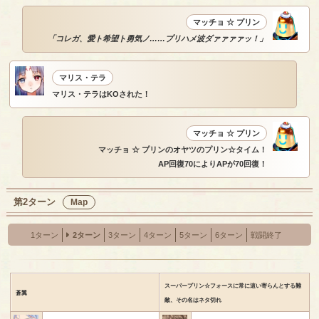
マッチョ ☆ プリン
「コレガ、愛ト希望ト勇気ノ……プリハメ波ダァァァァッ！」
マリス・テラ
マリス・テラはKOされた！
マッチョ ☆ プリン
マッチョ ☆ プリンのオヤツのプリン☆タイム！
AP回復70によりAPが70回復！
第2ターン
Map
1ターン
2ターン
3ターン
4ターン
5ターン
6ターン
戦闘終了
スーパープリン☆フォースに常に這い寄らんとする難
蒼翼
敵、その名はネタ切れ