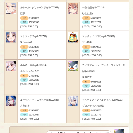
ルナール・グリムゲルデ(p3p002562)
一条 佐里(p3p007118)
紅獣
砂上に座す
HP
8180/8180
HP
4360/4360
AP
2595/2595
AP
1722/1722
(15.00, 7.50, 0.00)
(-15.00, -7.50, 0.00)
マリス・テラ(p3p002737)
マッチョ ☆ プリン(p3p008503)
Schwert-elf
甘い筋肉
HP
3645/3645
HP
9320/9320
AP
1875/1875
AP
3252/3252
(15.00, 2.50, 0.00)
(-15.00, -2.50, 0.00)
小鳥遊・鈴音(p3p005114)
ウィリアム・ハーヴェイ・ウォルターズ
ふわふわにゃんこ
(p3p006562)
HP
3750/3750
魔風の主
AP
2585/2585
HP
6085/6085
(15.00, -2.50, 0.00)
AP
2625/2625
(-15.00, 2.50, 0.00)
ルーキス・グリムゲルデ(p3p002535)
アルテミア・フィルティス(p3p001981)
月夜の蒼
プロメテウスの恋焔
HP
6290/6290
HP
6450/6450
AP
2934/2934
AP
2772/2772
(15.00, -7.50, 0.00)
(-15.00, 7.50, 0.00)