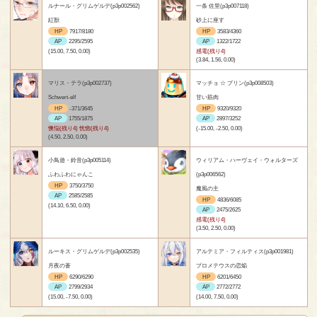
ルナール・グリムゲルデ(p3p002562)
一条 佐里(p3p007118)
紅獣
砂上に座す
HP
7917/8180
HP
3583/4360
AP
2295/2595
AP
1322/1722
(15.00, 7.50, 0.00)
感電(残り4)
(3.84, 1.56, 0.00)
マリス・テラ(p3p002737)
マッチョ ☆ プリン(p3p008503)
Schwert-elf
甘い筋肉
HP
-371/3645
HP
9320/9320
AP
1755/1875
AP
2897/3252
懊悩(残り4) 恍惚(残り4)
(-15.00, -2.50, 0.00)
(4.50, 2.50, 0.00)
小鳥遊・鈴音(p3p005114)
ウィリアム・ハーヴェイ・ウォルターズ
ふわふわにゃんこ
(p3p006562)
HP
3750/3750
魔風の主
AP
2585/2585
HP
4836/6085
(14.10, 6.50, 0.00)
AP
2475/2625
感電(残り4)
(3.50, 2.50, 0.00)
ルーキス・グリムゲルデ(p3p002535)
アルテミア・フィルティス(p3p001981)
月夜の蒼
プロメテウスの恋焔
HP
6290/6290
HP
6201/6450
AP
2799/2934
AP
2772/2772
(15.00, -7.50, 0.00)
(14.00, 7.50, 0.00)