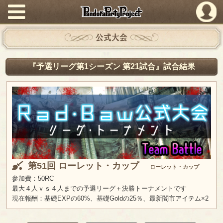
PandoraPartyProject
公式大会
『予選リーグ第1シーズン 第21試合』試合結果
第51回 ローレット・カップ
ローレット・カップ
参加費：50RC
最大４人ｖｓ４人までの予選リーグ＋決勝トーナメントです
現在報酬：基礎EXPの60%、基礎Goldの25％、最新闇市アイテム×2