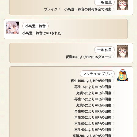
一条 佐里
ブレイク！ 小鳥遊・鈴音の付与を全て消去！
小鳥遊・鈴音
小鳥遊・鈴音はKOされた！
一条 佐里
反動15によりHPに15ダメージ！
マッチョ ☆ プリン
再生100によりHPが99回復！
再生15によりHPが0回復！
充填5によりAPが5回復！
再生15によりHPが0回復！
充填5によりAPが5回復！
再生60によりHPが0回復！
再生30によりHPが0回復！
再生60によりHPが0回復！
再生40によりHPが0回復！
充填20によりAPが20回復！