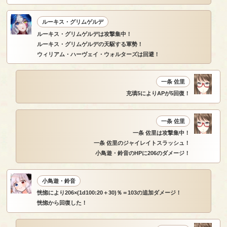
ルーキス・グリムゲルデ
ルーキス・グリムゲルデは攻撃集中！
ルーキス・グリムゲルデの天駆する軍勢！
ウィリアム・ハーヴェイ・ウォルターズは回避！
一条 佐里
充填5によりAPが5回復！
一条 佐里
一条 佐里は攻撃集中！
一条 佐里のジャイレイトスラッシュ！
小鳥遊・鈴音のHPに206のダメージ！
小鳥遊・鈴音
恍惚により206×(1d100:20＋30)％＝103の追加ダメージ！
恍惚から回復した！