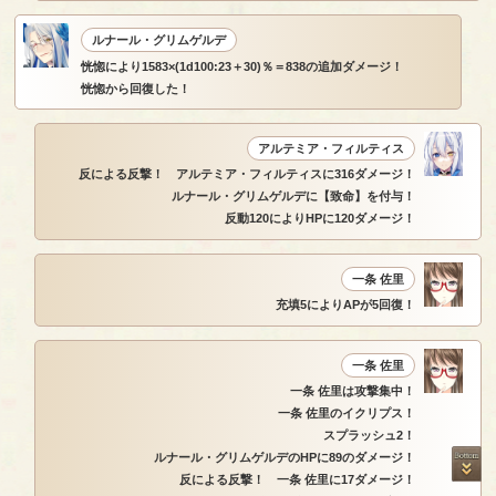
ルナール・グリムゲルデ
恍惚により1583×(1d100:23＋30)％＝838の追加ダメージ！
恍惚から回復した！
アルテミア・フィルティス
反による反撃！ アルテミア・フィルティスに316ダメージ！
ルナール・グリムゲルデに【致命】を付与！
反動120によりHPに120ダメージ！
一条 佐里
充填5によりAPが5回復！
一条 佐里
一条 佐里は攻撃集中！
一条 佐里のイクリプス！
スプラッシュ2！
ルナール・グリムゲルデのHPに89のダメージ！
反による反撃！ 一条 佐里に17ダメージ！