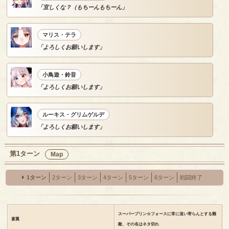
「宜しくな？（もちーんもちーん」
マリス・テラ
「よろしくお願いします」
小鳥遊・鈴音
「よろしくお願いします」
ルーキス・グリムゲルデ
「よろしくお願いします」
第1ターン
Map
1ターン
2ターン
3ターン
4ターン
5ターン
6ターン
戦闘終了
スーパープリン☆フォースに常に這い寄らんとする難
蒼翼
敵、その名はネタ切れ