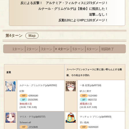
反による反撃！ アルテミア・フィルティスに273ダメージ！
ルナール・グリムゲルデは【致命】に抵抗した！
追撃…なし！
反動120によりHPに120ダメージ！
第4ターン
Map
1ターン
2ターン
3ターン
4ターン
5ターン
6ターン
戦闘終了
スーパープリン☆フォースに常に這い寄らんとする難
蒼翼
敵、その名はネタ切れ
ルナール・グリムゲルデ(p3p002562)
一条 佐里(p3p007118)
紅獣
砂上に座す
HP
4295/8180
HP
512/4360
AP
2015/2595
AP
882/1722
致命(残り2)
感電(残り2)
(15.00, 7.50, 0.00)
(13.19, 6.07, 0.00)
マリス・テラ(p3p002737)
マッチョ ☆ プリン(p3p008503)
Schwert-elf
甘い筋肉
HP
-371/3645
HP
9320/9320