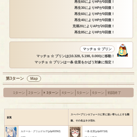
再生60によりHPが0回復！
再生30によりHPが0回復！
再生60によりHPが0回復！
再生40によりHPが0回復！
充填20によりAPが20回復！
再生85によりHPが0回復！
マッチョ ☆ プリン
マッチョ ☆ プリンは(10.328, 5.198, 0.000)に移動！
マッチョ ☆ プリンは一条 佐里をかばう対象に指定！
第3ターン
Map
1ターン
2ターン
3ターン
4ターン
5ターン
6ターン
戦闘終了
スーパープリン☆フォースに常に這い寄らんとする難
蒼翼
敵、その名はネタ切れ
ルナール・グリムゲルデ(p3p002562)
一条 佐里(p3p007118)