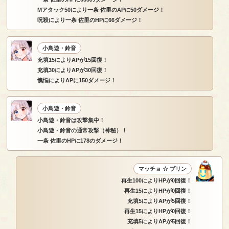
Mアタック50により一条 佐里のAPに50ダメージ！
呪殺により一条 佐里のHPに66ダメージ！
小鳥遊・鈴音
充填15によりAPが15回復！
充填30によりAPが30回復！
懊悩によりAPに150ダメージ！
小鳥遊・鈴音
小鳥遊・鈴音は攻撃集中！
小鳥遊・鈴音の通常攻撃（神秘）！
一条 佐里のHPに178のダメージ！
マッチョ ☆ プリン
再生100によりHPが0回復！
再生15によりHPが0回復！
充填5によりAPが5回復！
再生15によりHPが0回復！
充填5によりAPが5回復！