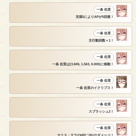
一条 佐里
充填5によりAPが0回復！
一条 佐里
主行動回数＋1！
一条 佐里
一条 佐里は(3.849, 1.563, 0.000)に移動！
一条 佐里
一条 佐里のイクリプス！
一条 佐里
スプラッシュ2！
一条 佐里
マリス・テラのHPに261のダメージ！