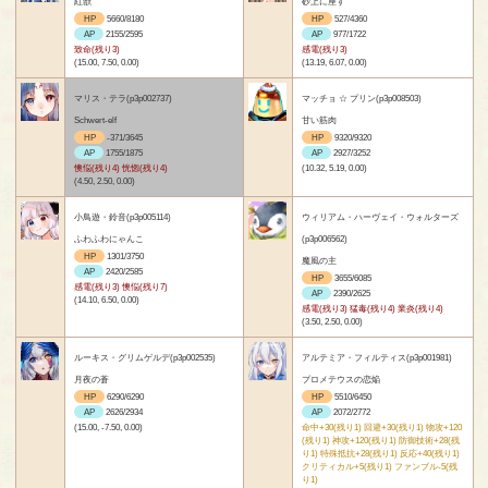
紅獣
砂上に座す
HP
5660/8180
HP
527/4360
AP
2155/2595
AP
977/1722
致命(残り3)
感電(残り3)
(15.00, 7.50, 0.00)
(13.19, 6.07, 0.00)
マリス・テラ(p3p002737)
マッチョ ☆ プリン(p3p008503)
Schwert-elf
甘い筋肉
HP
-371/3645
HP
9320/9320
AP
1755/1875
AP
2927/3252
懊悩(残り4) 恍惚(残り4)
(10.32, 5.19, 0.00)
(4.50, 2.50, 0.00)
小鳥遊・鈴音(p3p005114)
ウィリアム・ハーヴェイ・ウォルターズ
ふわふわにゃんこ
(p3p006562)
HP
1301/3750
魔風の主
AP
2420/2585
HP
3655/6085
感電(残り3) 懊悩(残り7)
AP
2390/2625
(14.10, 6.50, 0.00)
感電(残り3) 猛毒(残り4) 業炎(残り4)
(3.50, 2.50, 0.00)
ルーキス・グリムゲルデ(p3p002535)
アルテミア・フィルティス(p3p001981)
月夜の蒼
プロメテウスの恋焔
HP
6290/6290
HP
5510/6450
AP
2626/2934
AP
2072/2772
(15.00, -7.50, 0.00)
命中+30(残り1) 回避+30(残り1) 物攻+120
(残り1) 神攻+120(残り1) 防御技術+28(残
り1) 特殊抵抗+28(残り1) 反応+40(残り1)
クリティカル+5(残り1) ファンブル-5(残
り1)