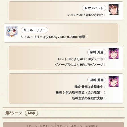
レオンハルト
レオンハルトはKOされた！
リトル・リリー
リトル・リリーは(21.000, 7.500, 0.000)に移動！
篠崎 升麻
ロスト10によりAPに10ダメージ！
ダメージ70によりHPに70ダメージ！
篠崎 升麻
篠崎 升麻は攻撃集中！
篠崎 升麻の斬神空波（全力攻撃）！
斬神空波の発動に失敗！
第2ターン
Map
1ターン
2ターン
3ターン
4ターン
戦闘終了