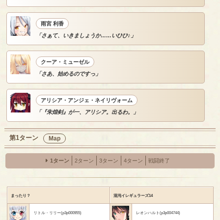
雨宮 利香
「さぁて、いきましょうか……いひひ♪」
クーア・ミューゼル
「さあ、始めるのですっ」
アリシア・アンジェ・ネイリヴォーム
「『朱煌剣』が一、アリシア。出るわ。」
第1ターン
Map
1ターン
2ターン
3ターン
4ターン
戦闘終了
まったり？
混沌イレギュラーズ14
リトル・リリー(p3p000955)
レオンハルト(p3p004744)