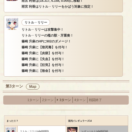
雨宮 利香は(18.317, 6.158, 0.000)に移動！
雨宮 利香はリトル・リリーをかばう対象に指定！
リトル・リリー
リトル・リリーは攻撃集中！
リトル・リリーの檻の獣・牙重奏！
篠崎 升麻のHPに902のダメージ！
篠崎 升麻に【致死毒】を付与！
篠崎 升麻に【炎獄】を付与！
篠崎 升麻に【失血】を付与！
篠崎 升麻に【狂気】を付与！
篠崎 升麻に【致命】を付与！
第3ターン
Map
1ターン
2ターン
3ターン
4ターン
戦闘終了
まったり？
混沌イレギュラーズ14
リトル・リリー(p3p000955)
レオンハルト(p3p004744)