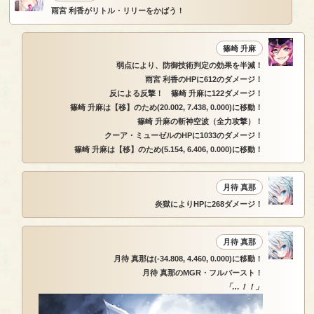
雨宮 利香がリトル・リリーをかばう！
篠崎 升麻
弱点により、防御技術判定の効果を半減！
雨宮 利香のHPに612のダメージ！
反による反撃！ 篠崎 升麻に122ダメージ！
篠崎 升麻は【移】のため(20.002, 7.438, 0.000)に移動！
篠崎 升麻の斬神空波（全力攻撃）！
クーア・ミューゼルのHPに1033のダメージ！
篠崎 升麻は【移】のため(5.154, 6.406, 0.000)に移動！
月待 真那
炎獄によりHPに268ダメージ！
月待 真那
月待 真那は(-34.808, 4.460, 0.000)に移動！
月待 真那のMGR・フルバースト！
「…！！」