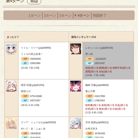
第4ターン
Map
1ターン
2ターン
3ターン
4ターン
戦闘終了
まったり？
混沌イレギュラーズ14
リトル・リリー(p3p000955)
レオンハルト(p3p004744)
リトルの皆は友達！
導く剣
HP
5500/5500
HP
-1213/3370
AP
2356/2966
AP
1297/1437
(21.00, 7.50, 0.00)
炎獄(残り3) 呪縛(残り4) 体勢不利(残り4)
感電(残り4) 氷結(残り4)
(14.00, -7.50, 0.00)
雨宮 利香(p3p001254)
篠崎 升麻(p3p008630)
雨宿りの
童心万華
HP
6751/10680
HP
4161/7850
AP
2457/2457
AP
1796/2454
(18.31, 6.15, 0.00)
致死毒(残り3) 炎獄(残り3) 失血(残り3)
狂気(残り3) 致命(残り3) 出血(残り3)
(5.15, 6.40, 0.00)
クーア・ミューゼル(p3p003529)
月待 真那(p3p008312)
めいど・あ・ふぁいあ
お肉大好き
HP
1905/8030
HP
1678/3445
AP
2016/2628
AP
776/1776