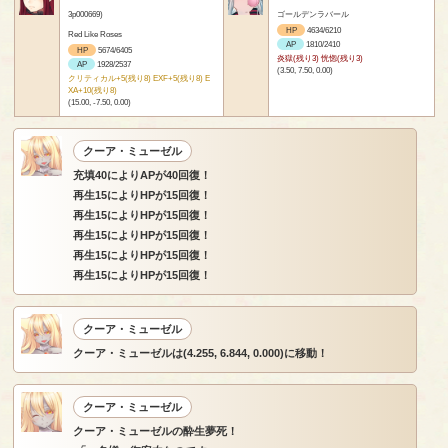
3p000669)
ゴールデンラバール
HP
4634/6210
Red Like Roses
AP
1810/2410
HP
5674/6405
炎獄(残り3) 恍惚(残り3)
AP
1928/2537
(3.50, 7.50, 0.00)
クリティカル+5(残り8) EXF+5(残り8) E
XA+10(残り8)
(15.00, -7.50, 0.00)
クーア・ミューゼル
充填40によりAPが40回復！
再生15によりHPが15回復！
再生15によりHPが15回復！
再生15によりHPが15回復！
再生15によりHPが15回復！
再生15によりHPが15回復！
クーア・ミューゼル
クーア・ミューゼルは(4.255, 6.844, 0.000)に移動！
クーア・ミューゼル
クーア・ミューゼルの酔生夢死！