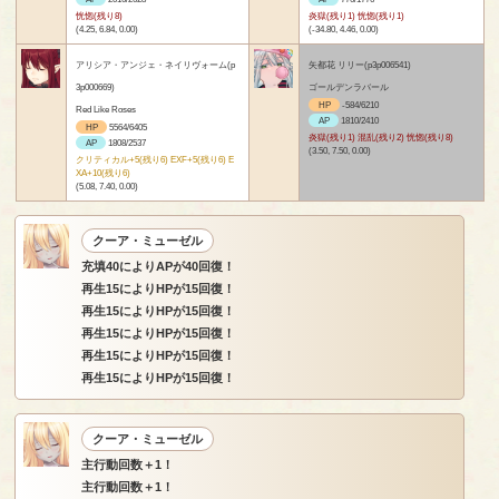
恍惚(残り8)
炎獄(残り1) 恍惚(残り1)
(4.25, 6.84, 0.00)
(-34.80, 4.46, 0.00)
アリシア・アンジェ・ネイリヴォーム(p
矢都花 リリー(p3p006541)
3p000669)
ゴールデンラバール
HP
-584/6210
Red Like Roses
AP
1810/2410
HP
5564/6405
炎獄(残り1) 混乱(残り2) 恍惚(残り8)
AP
1808/2537
(3.50, 7.50, 0.00)
クリティカル+5(残り6) EXF+5(残り6) E
XA+10(残り6)
(5.08, 7.40, 0.00)
クーア・ミューゼル
充填40によりAPが40回復！
再生15によりHPが15回復！
再生15によりHPが15回復！
再生15によりHPが15回復！
再生15によりHPが15回復！
再生15によりHPが15回復！
クーア・ミューゼル
主行動回数＋1！
主行動回数＋1！