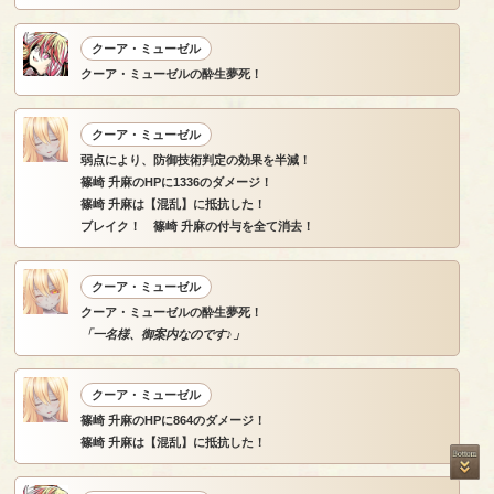
クーア・ミューゼル
クーア・ミューゼルの酔生夢死！
クーア・ミューゼル
弱点により、防御技術判定の効果を半減！
篠崎 升麻のHPに1336のダメージ！
篠崎 升麻は【混乱】に抵抗した！
ブレイク！ 篠崎 升麻の付与を全て消去！
クーア・ミューゼル
クーア・ミューゼルの酔生夢死！
「一名様、御案内なのです♪」
クーア・ミューゼル
篠崎 升麻のHPに864のダメージ！
篠崎 升麻は【混乱】に抵抗した！