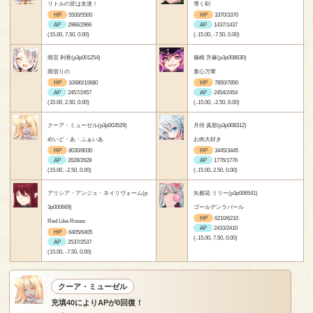
リトルの皆は友達！
導く剣
HP
5500/5500
HP
3370/3370
AP
2966/2966
AP
1437/1437
(15.00, 7.50, 0.00)
(-15.00, -7.50, 0.00)
雨宮 利香(p3p001254)
篠崎 升麻(p3p008630)
雨宿りの
童心万華
HP
10680/10680
HP
7850/7850
AP
2457/2457
AP
2454/2454
(15.00, 2.50, 0.00)
(-15.00, -2.50, 0.00)
クーア・ミューゼル(p3p003529)
月待 真那(p3p008312)
めいど・あ・ふぁいあ
お肉大好き
HP
8030/8030
HP
3445/3445
AP
2628/2628
AP
1776/1776
(15.00, -2.50, 0.00)
(-15.00, 2.50, 0.00)
アリシア・アンジェ・ネイリヴォーム(p
矢都花 リリー(p3p006541)
3p000669)
ゴールデンラバール
HP
6210/6210
Red Like Roses
AP
2410/2410
HP
6405/6405
(-15.00, 7.50, 0.00)
AP
2537/2537
(15.00, -7.50, 0.00)
クーア・ミューゼル
充填40によりAPが0回復！