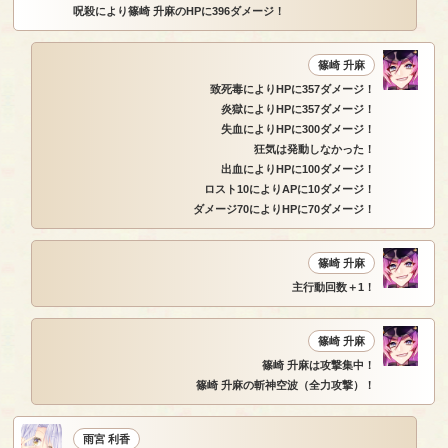
呪殺により篠崎 升麻のHPに396ダメージ！
篠崎 升麻
致死毒によりHPに357ダメージ！
炎獄によりHPに357ダメージ！
失血によりHPに300ダメージ！
狂気は発動しなかった！
出血によりHPに100ダメージ！
ロスト10によりAPに10ダメージ！
ダメージ70によりHPに70ダメージ！
篠崎 升麻
主行動回数＋1！
篠崎 升麻
篠崎 升麻は攻撃集中！
篠崎 升麻の斬神空波（全力攻撃）！
雨宮 利香