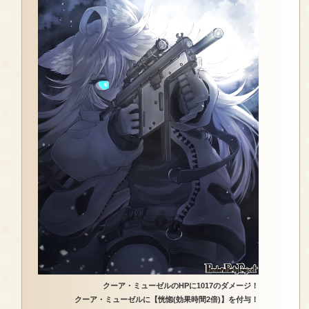
クーア・ミューゼルのHPに1017のダメージ！
クーア・ミューゼルに【恍惚(効果時間2倍)】を付与！