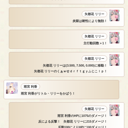
矢都花 リリー
炎獄は耐性により無効！
矢都花 リリー
主行動回数＋1！
矢都花 リリー
矢都花 リリーは(3.500, 7.500, 0.000)に移動！
矢都花 リリーのくぁｗせｄｒｆｔｇｙふじこｌｐ！
雨宮 利香
雨宮 利香がリトル・リリーをかばう！
矢都花 リリー
雨宮 利香のHPに1075のダメージ！
反による反撃！ 矢都花 リリーに215ダメージ！
反動100によりHPに100ダメージ！