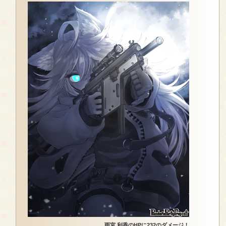
雨宮 利香のHPに232のダメージ！