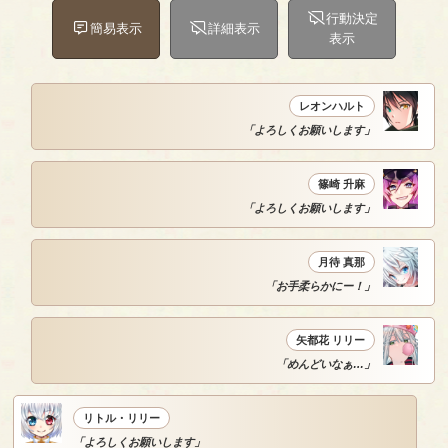
行動決定
簡易表示
詳細表示
表示
レオンハルト
「よろしくお願いします」
篠崎 升麻
「よろしくお願いします」
月待 真那
「お手柔らかにー！」
矢都花 リリー
「めんどいなぁ…」
リトル・リリー
「よろしくお願いします」