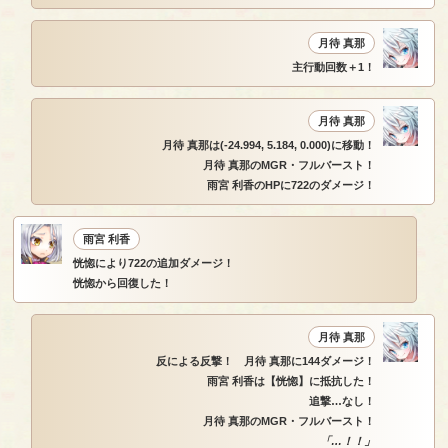
月待 真那
主行動回数＋1！
月待 真那
月待 真那は(-24.994, 5.184, 0.000)に移動！
月待 真那のMGR・フルバースト！
雨宮 利香のHPに722のダメージ！
雨宮 利香
恍惚により722の追加ダメージ！
恍惚から回復した！
月待 真那
反による反撃！ 月待 真那に144ダメージ！
雨宮 利香は【恍惚】に抵抗した！
追撃…なし！
月待 真那のMGR・フルバースト！
「…！！」