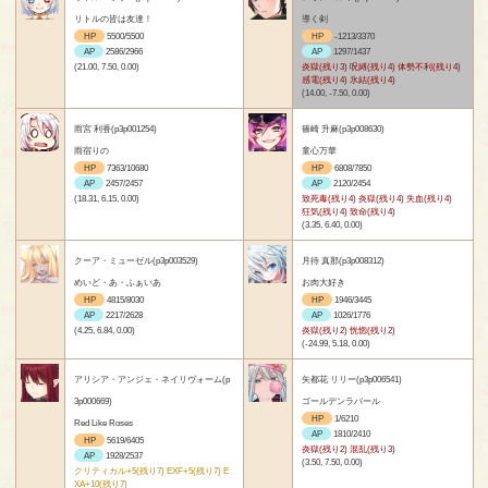
リトルの皆は友達！
導く剣
HP
5500/5500
HP
-1213/3370
AP
2586/2966
AP
1297/1437
(21.00, 7.50, 0.00)
炎獄(残り3) 呪縛(残り4) 体勢不利(残り4)
感電(残り4) 氷結(残り4)
(14.00, -7.50, 0.00)
雨宮 利香(p3p001254)
篠崎 升麻(p3p008630)
雨宿りの
童心万華
HP
7363/10680
HP
6808/7850
AP
2457/2457
AP
2120/2454
(18.31, 6.15, 0.00)
致死毒(残り4) 炎獄(残り4) 失血(残り4)
狂気(残り4) 致命(残り4)
(3.35, 6.40, 0.00)
クーア・ミューゼル(p3p003529)
月待 真那(p3p008312)
めいど・あ・ふぁいあ
お肉大好き
HP
4815/8030
HP
1946/3445
AP
2217/2628
AP
1026/1776
(4.25, 6.84, 0.00)
炎獄(残り2) 恍惚(残り2)
(-24.99, 5.18, 0.00)
アリシア・アンジェ・ネイリヴォーム(p
矢都花 リリー(p3p006541)
3p000669)
ゴールデンラバール
HP
1/6210
Red Like Roses
AP
1810/2410
HP
5619/6405
炎獄(残り2) 混乱(残り3)
AP
1928/2537
(3.50, 7.50, 0.00)
クリティカル+5(残り7) EXF+5(残り7) E
XA+10(残り7)