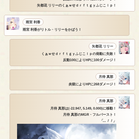
矢都花 リリーのくぁｗせｄｒｆｔｇｙふじこｌｐ！
雨宮 利香
雨宮 利香がリトル・リリーをかばう！
矢都花 リリー
くぁｗせｄｒｆｔｇｙふじこｌｐの発動に失敗！
反動100によりHPに100ダメージ！
月待 真那
炎獄によりHPに268ダメージ！
月待 真那
月待 真那は(-22.947, 5.149, 0.000)に移動！
月待 真那のMGR・フルバースト！
「…！！」