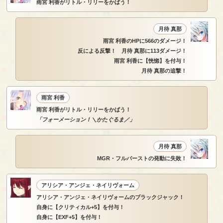
雨宮 利香がリトル・リリーをかばう！
月待 真那
雨宮 利香のHPに566のダメージ！
反による反撃！ 月待 真那に113ダメージ！
雨宮 利香に【恍惚】を付与！
月待 真那の追撃！
雨宮 利香
雨宮 利香がリトル・リリーをかばう！
「フォーメーション！＼かたぐるま／」
月待 真那
MGR・フルバーストの発動に失敗！
アリシア・アンジェ・ネイリヴォーム
アリシア・アンジェ・ネイリヴォームのブラックジャック！
自身に【クリティカル+5】を付与！
自身に【EXF+5】を付与！