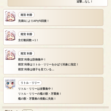
追撃…なし！
雨宮 利香
充填5によりAPが0回復！
雨宮 利香
主行動回数＋1！
雨宮 利香
雨宮 利香は防御集中！
雨宮 利香はリトル・リリーをかばう対象に指定！
雨宮 利香は様子を見ている…
リトル・リリー
リトル・リリーは攻撃集中！
リトル・リリーの檻の獣・牙重奏！
檻の獣・牙重奏の発動に失敗！