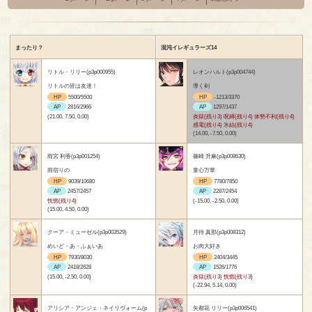
まったり？
混沌イレギュラーズ14
リトル・リリー(p3p000955)
レオンハルト(p3p004744)
リトルの皆は友達！
導く剣
HP
5500/5500
HP
-1213/3370
AP
2816/2966
AP
1297/1437
(21.00, 7.50, 0.00)
炎獄(残り3) 呪縛(残り4) 体勢不利(残り4)
感電(残り4) 氷結(残り4)
(14.00, -7.50, 0.00)
雨宮 利香(p3p001254)
篠崎 升麻(p3p008630)
雨宿りの
童心万華
HP
9039/10680
HP
7780/7850
AP
2457/2457
AP
2287/2454
恍惚(残り4)
(-15.00, -2.50, 0.00)
(15.00, 4.50, 0.00)
クーア・ミューゼル(p3p003529)
月待 真那(p3p008312)
めいど・あ・ふぁいあ
お肉大好き
HP
7930/8030
HP
2404/3445
AP
2418/2628
AP
1526/1776
(15.00, -2.50, 0.00)
炎獄(残り3) 恍惚(残り3)
(-22.94, 5.14, 0.00)
アリシア・アンジェ・ネイリヴォーム(p
矢都花 リリー(p3p006541)