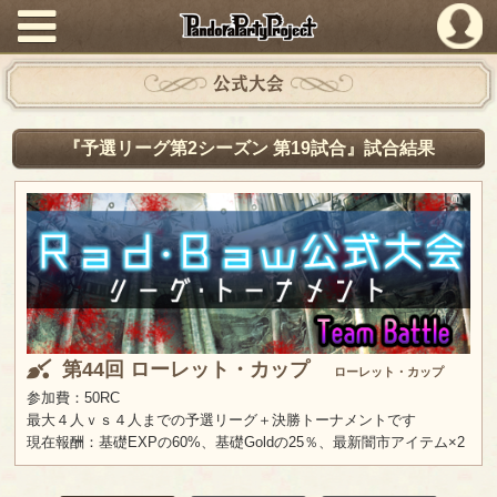
PandoraPartyProject
公式大会
『予選リーグ第2シーズン 第19試合』試合結果
第44回 ローレット・カップ
ローレット・カップ
参加費：50RC
最大４人ｖｓ４人までの予選リーグ＋決勝トーナメントです
現在報酬：基礎EXPの60%、基礎Goldの25％、最新闇市アイテム×2