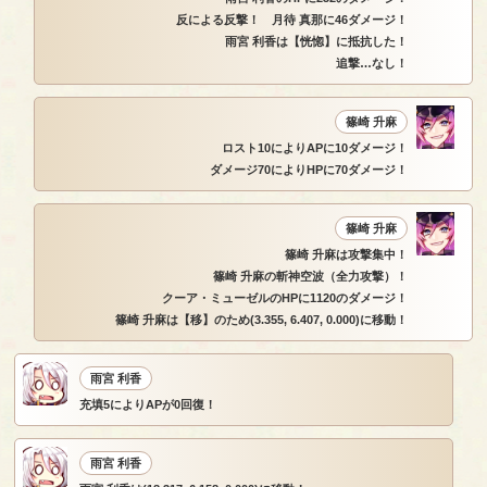
反による反撃！ 月待 真那に46ダメージ！
雨宮 利香は【恍惚】に抵抗した！
追撃…なし！
篠崎 升麻
ロスト10によりAPに10ダメージ！
ダメージ70によりHPに70ダメージ！
篠崎 升麻
篠崎 升麻は攻撃集中！
篠崎 升麻の斬神空波（全力攻撃）！
クーア・ミューゼルのHPに1120のダメージ！
篠崎 升麻は【移】のため(3.355, 6.407, 0.000)に移動！
雨宮 利香
充填5によりAPが0回復！
雨宮 利香