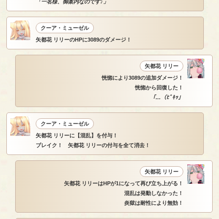
「一名様、御案内なのです♪」
クーア・ミューゼル
矢都花 リリーのHPに3089のダメージ！
矢都花 リリー
恍惚により3089の追加ダメージ！
恍惚から回復した！
「…（ﾋﾟｷｯ」
クーア・ミューゼル
矢都花 リリーに【混乱】を付与！
ブレイク！ 矢都花 リリーの付与を全て消去！
矢都花 リリー
矢都花 リリーはHPが1になって再び立ち上がる！
混乱は発動しなかった！
炎獄は耐性により無効！