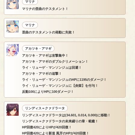
マリナ
マリナの歪曲のテスタメント！
マリナ
歪曲のテスタメントの発動に失敗！
アカツキ・アマギ
アカツキ・アマギは攻撃集中！
アカツキ・アマギのダブルクリメーション！
ライ・リューゲ・マンソンジュは回避！
アカツキ・アマギの追撃！
ライ・リューゲ・マンソンジュのHPに1195のダメージ！
ライ・リューゲ・マンソンジュに【炎獄】を付与！
反動100によりHPに100ダメージ！
リンディス＝クァドラータ
リンディス＝クァドラータは(34.601, 0.014, 0.000)に移動！
リンディス＝クァドラータの未来綴りの章・範癒！
HP回復420によりHPが420回復！
HP回復420により新道 風牙のHPが420回復！