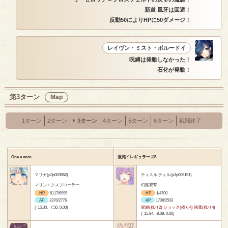
新道 風牙は回避！
反動50によりHPに50ダメージ！
レイヴン・ミスト・ポルードイ
呪縛は発動しなかった！
石化が発動！
第3ターン
Map
1ターン
2ターン
3ターン
4ターン
5ターン
6ターン
戦闘終了
One a corn
混沌イレギュラーズ5
マリナ(p3p003552)
ティスル ティル(p3p006151)
マリンエクスプローラー
幻耀双撃
HP
6117/6995
HP
1/4700
AP
2376/2776
AP
1708/2503
(-15.00, -7.50, 0.00)
呪縛(残り2) ショック(残り4) 感電(残り4)
(-15.84, -8.09, 0.00)