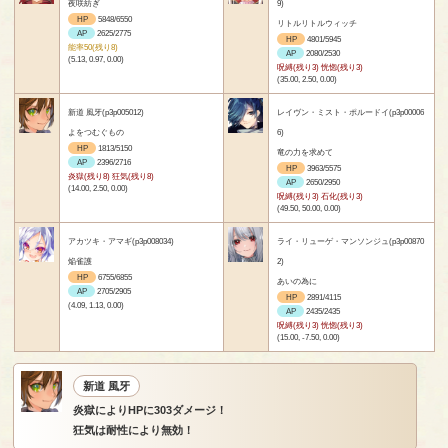
夜咲紡ぎ
9)
HP
5848/6550
リトルリトルウィッチ
AP
2625/2775
HP
4801/5945
能率50(残り8)
AP
2080/2530
(5.13, 0.97, 0.00)
呪縛(残り3) 恍惚(残り3)
(35.00, 2.50, 0.00)
新道 風牙(p3p005012)
レイヴン・ミスト・ポルードイ(p3p00006
よをつむぐもの
6)
HP
1813/5150
竜の力を求めて
AP
2396/2716
HP
3963/5575
炎獄(残り8) 狂気(残り8)
AP
2650/2950
(14.00, 2.50, 0.00)
呪縛(残り3) 石化(残り3)
(49.50, 50.00, 0.00)
アカツキ・アマギ(p3p008034)
ライ・リューゲ・マンソンジュ(p3p00870
焔雀護
2)
HP
6755/6855
あいの為に
AP
2705/2905
HP
2891/4115
(4.09, 1.13, 0.00)
AP
2435/2435
呪縛(残り3) 恍惚(残り3)
(15.00, -7.50, 0.00)
新道 風牙
炎獄によりHPに303ダメージ！
狂気は耐性により無効！