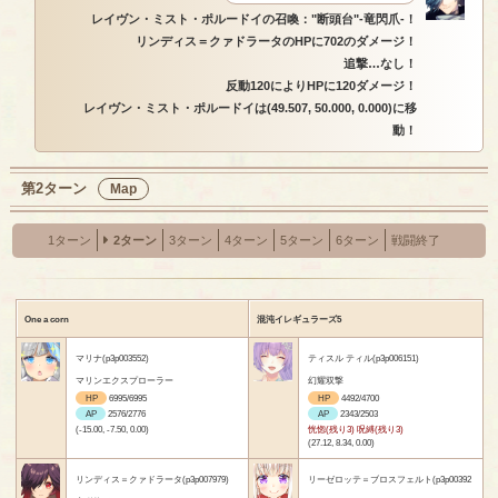
レイヴン・ミスト・ポルードイの召喚："断頭台"-竜閃爪-！
リンディス＝クァドラータのHPに702のダメージ！
追撃…なし！
反動120によりHPに120ダメージ！
レイヴン・ミスト・ポルードイは(49.507, 50.000, 0.000)に移
動！
第2ターン
Map
1ターン
2ターン
3ターン
4ターン
5ターン
6ターン
戦闘終了
One a corn
混沌イレギュラーズ5
マリナ(p3p003552)
ティスル ティル(p3p006151)
マリンエクスプローラー
幻耀双撃
HP
6995/6995
HP
4492/4700
AP
2576/2776
AP
2343/2503
(-15.00, -7.50, 0.00)
恍惚(残り3) 呪縛(残り3)
(27.12, 8.34, 0.00)
リンディス＝クァドラータ(p3p007979)
リーゼロッテ＝ブロスフェルト(p3p00392