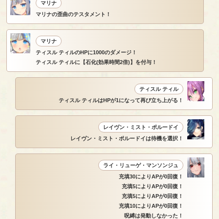
マリナ
マリナの歪曲のテスタメント！
マリナ
ティスル ティルのHPに1000のダメージ！
ティスル ティルに【石化(効果時間2倍)】を付与！
ティスル ティル
ティスル ティルはHPが1になって再び立ち上がる！
レイヴン・ミスト・ポルードイ
レイヴン・ミスト・ポルードイは待機を選択！
ライ・リューゲ・マンソンジュ
充填30によりAPが0回復！
充填5によりAPが0回復！
充填5によりAPが0回復！
充填10によりAPが0回復！
呪縛は発動しなかった！