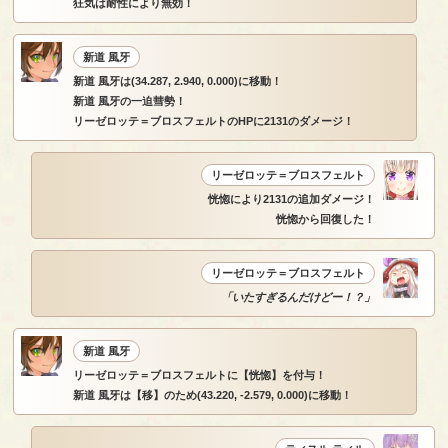
狂気は耐性により無効！
新道 風牙
新道 風牙は(34.287, 2.940, 0.000)に移動！
新道 風牙の一迫彗勢！
リーゼロッテ＝ブロスフェルトのHPに2131のダメージ！
リーゼロッテ＝ブロスフェルト
恍惚により2131の追加ダメージ！
恍惚から回復した！
リーゼロッテ＝ブロスフェルト
「いたすぎるんだけどー！？」
新道 風牙
リーゼロッテ＝ブロスフェルトに【恍惚】を付与！
新道 風牙は【移】のため(43.220, -2.579, 0.000)に移動！