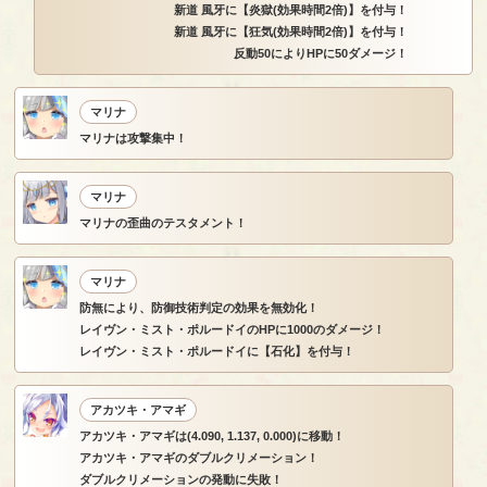
新道 風牙に【炎獄(効果時間2倍)】を付与！
新道 風牙に【狂気(効果時間2倍)】を付与！
反動50によりHPに50ダメージ！
マリナ
マリナは攻撃集中！
マリナ
マリナの歪曲のテスタメント！
マリナ
防無により、防御技術判定の効果を無効化！
レイヴン・ミスト・ポルードイのHPに1000のダメージ！
レイヴン・ミスト・ポルードイに【石化】を付与！
アカツキ・アマギ
アカツキ・アマギは(4.090, 1.137, 0.000)に移動！
アカツキ・アマギのダブルクリメーション！
ダブルクリメーションの発動に失敗！