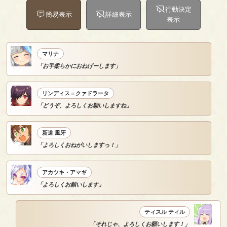
行動決定
簡易表示
詳細表示
表示
マリナ
「お手柔らかにおねげーします」
リンディス＝クァドラータ
「どうぞ、よろしくお願いしますね」
新道 風牙
「よろしくおねがいしますっ！」
アカツキ・アマギ
「よろしくお願いします」
ティスル ティル
「それじゃ、よろしくお願いします！」