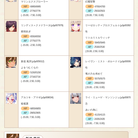
マリンエクスプローラー
幻耀双撃
HP
6995/6995
HP
4700/4700
AP
2776/2776
AP
2503/2503
(-15.00, -7.50, 0.00)
(15.00, 7.50, 0.00)
リンディス＝クァドラータ(p3p007979)
リーゼロッテ＝ブロスフェルト(p3p00392
夜咲紡ぎ
9)
HP
6550/6550
リトルリトルウィッチ
AP
2775/2775
HP
5945/5945
(-15.00, -2.50, 0.00)
AP
2530/2530
(15.00, 2.50, 0.00)
新道 風牙(p3p005012)
レイヴン・ミスト・ポルードイ(p3p00006
よをつむぐもの
6)
HP
5150/5150
竜の力を求めて
AP
2716/2716
HP
5575/5575
(-15.00, 2.50, 0.00)
AP
2950/2950
(15.00, -2.50, 0.00)
アカツキ・アマギ(p3p008034)
ライ・リューゲ・マンソンジュ(p3p00870
焔雀護
2)
HP
6855/6855
あいの為に
AP
2905/2905
HP
4115/4115
(-15.00, 7.50, 0.00)
AP
2435/2435
(15.00, -7.50, 0.00)