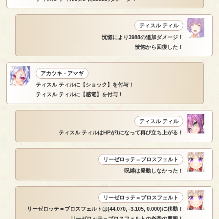
ティスル ティル
恍惚により3988の追加ダメージ！
恍惚から回復した！
アカツキ・アマギ
ティスル ティルに【ショック】を付与！
ティスル ティルに【感電】を付与！
ティスル ティル
ティスル ティルはHPが1になって再び立ち上がる！
リーゼロッテ＝ブロスフェルト
呪縛は発動しなかった！
リーゼロッテ＝ブロスフェルト
リーゼロッテ＝ブロスフェルトは(44.070, -3.105, 0.000)に移動！
リーゼロッテ＝ブロスフェルトの炎帝の魔腕！