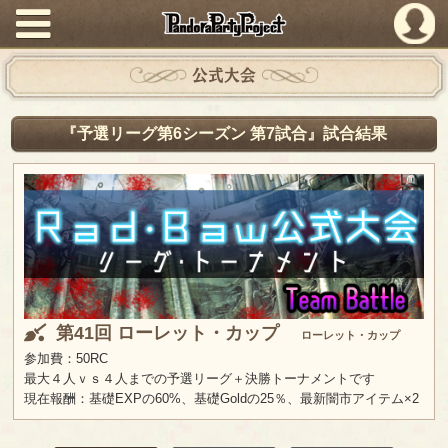
PandoraPartyProject
公式大会
『予選リーグ第6シーズン 第7試合』試合結果
第41回 ローレット・カップ
ローレット・カップ
参加費：50RC
最大４人ｖｓ４人までの予選リーグ＋決勝トーナメントです
現在報酬：基礎EXPの60%、基礎Goldの25％、最新闇市アイテム×2