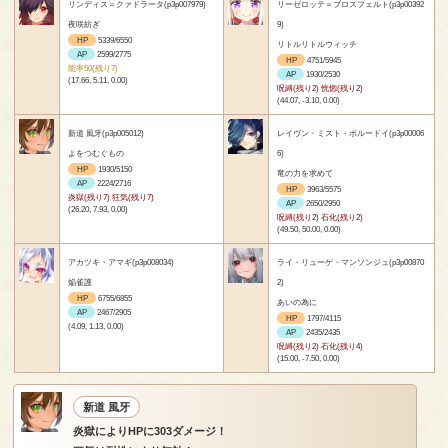
リンディス＝クァドラータ(p3p007979)
リーゼロッテ＝ブロスフェルト(p3p00392
夜咲紡ぎ
9)
HP
5339/6550
リトルリトルウィッチ
AP
2599/2775
HP
4751/5945
能率50(残り7)
AP
1930/2530
(17.66, 5.11, 0.00)
呪縛(残り2) 恍惚(残り2)
(44.07, -3.10, 0.00)
新道 風牙(p3p005012)
レイヴン・ミスト・ポルードイ(p3p00006
よをつむぐもの
6)
HP
1930/5150
竜の力を求めて
AP
2224/2716
HP
3963/5575
炎獄(残り7) 狂気(残り7)
AP
2650/2950
(26.20, 7.93, 0.00)
呪縛(残り2) 石化(残り2)
(49.50, 50.00, 0.00)
アカツキ・アマギ(p3p008034)
ライ・リューゲ・マンソンジュ(p3p00870
焔雀護
2)
HP
6755/6855
あいの為に
AP
2467/2905
HP
1797/4115
(4.09, 1.13, 0.00)
AP
2435/2435
呪縛(残り2) 石化(残り4)
(15.00, -7.50, 0.00)
新道 風牙
炎獄によりHPに303ダメージ！