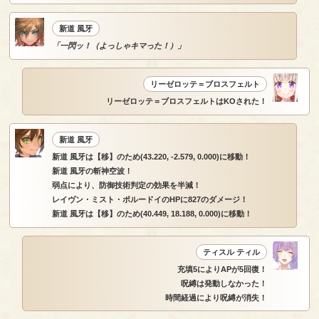
新道 風牙
「一閃ッ！（よっしゃキマった！）」
リーゼロッテ＝ブロスフェルト
リーゼロッテ＝ブロスフェルトはKOされた！
新道 風牙
新道 風牙は【移】のため(43.220, -2.579, 0.000)に移動！
新道 風牙の斬神空波！
弱点により、防御技術判定の効果を半減！
レイヴン・ミスト・ポルードイのHPに827のダメージ！
新道 風牙は【移】のため(40.449, 18.188, 0.000)に移動！
ティスル ティル
充填5によりAPが5回復！
呪縛は発動しなかった！
時間経過により呪縛が消失！