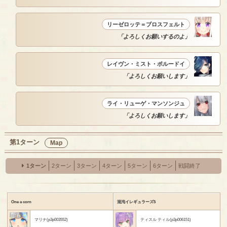
リーゼロッテ＝ブロスフェルト
「よろしくお願いするのよ」
レイヴン・ミスト・ポルードイ
「よろしくお願いします」
ライ・リューゲ・マンソンジュ
「よろしくお願いします」
第1ターン
Map
1ターン
2ターン
3ターン
4ターン
5ターン
6ターン
戦闘終了
One a corn
混沌イレギュラーズ5
マリナ(p3p003552)
ティスル ティル(p3p006151)