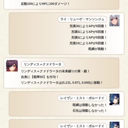
反動100によりHPに100ダメージ！
ライ・リューゲ・マンソンジュ
充填30によりAPが0回復！
充填5によりAPが0回復！
充填5によりAPが0回復！
充填10によりAPが0回復！
呪縛が発動！
リンディス＝クァドラータ
リンディス＝クァドラータの未来綴りの章・鏡！
自身に【能率50】を付与！
リンディス＝クァドラータは(5.131, 0.971, 0.000)に移動！
レイヴン・ミスト・ポルードイ
呪縛は発動しなかった！
石化は発動しなかった！
レイヴン・ミスト・ポルードイ