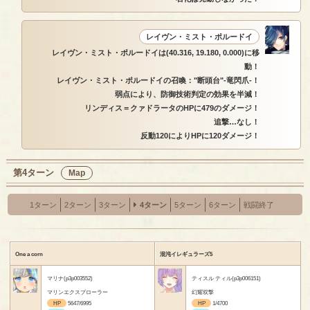
レイヴン・ミスト・ポルードイ
レイヴン・ミスト・ポルードイは(40.316, 19.180, 0.000)に移
動！
レイヴン・ミスト・ポルードイの召喚："断頭台"-竜閃爪-！
弱点により、防御技術判定の効果を半減！
リンディス＝クァドラータのHPに479のダメージ！
追撃…なし！
反動120によりHPに120ダメージ！
第4ターン
Map
1ターン
2ターン
3ターン
4ターン
5ターン
6ターン
戦闘終了
One a corn
混沌イレギュラーズ5
マリナ(p3p003552)
ティスル ティル(p3p006151)
マリンエクスプローラー
幻耀双撃
HP
5647/6995
HP
1/4700