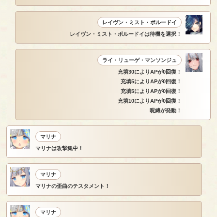
レイヴン・ミスト・ポルードイ
レイヴン・ミスト・ポルードイは待機を選択！
ライ・リューゲ・マンソンジュ
充填30によりAPが0回復！
充填5によりAPが0回復！
充填5によりAPが0回復！
充填10によりAPが0回復！
呪縛が発動！
マリナ
マリナは攻撃集中！
マリナ
マリナの歪曲のテスタメント！
マリナ