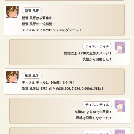
新道 風牙
新道 風牙は攻撃集中！
新道 風牙の一迫彗勢！
ティスル ティルのHPに738のダメージ！
ティスル ティル
恍惚により738の追加ダメージ！
恍惚から回復した！
新道 風牙
ティスル ティルに【恍惚】を付与！
新道 風牙は【移】のため(26.206, 7.934, 0.000)に移動！
ティスル ティル
充填5によりAPが5回復！
呪縛は発動しなかった！