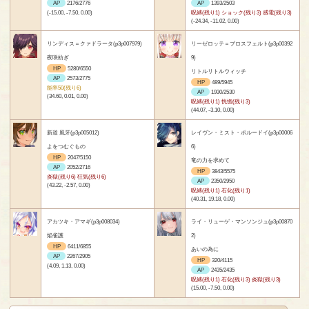
AP
2176/2776
AP
1393/2503
(-15.00, -7.50, 0.00)
呪縛(残り1) ショック(残り3) 感電(残り3)
(-24.34, -11.02, 0.00)
リンディス＝クァドラータ(p3p007979)
リーゼロッテ＝ブロスフェルト(p3p00392
夜咲紡ぎ
9)
HP
5280/6550
リトルリトルウィッチ
AP
2573/2775
HP
489/5945
能率50(残り6)
AP
1930/2530
(34.60, 0.01, 0.00)
呪縛(残り1) 恍惚(残り3)
(44.07, -3.10, 0.00)
新道 風牙(p3p005012)
レイヴン・ミスト・ポルードイ(p3p00006
よをつむぐもの
6)
HP
2047/5150
竜の力を求めて
AP
2052/2716
HP
3843/5575
炎獄(残り6) 狂気(残り6)
AP
2350/2950
(43.22, -2.57, 0.00)
呪縛(残り1) 石化(残り1)
(40.31, 19.18, 0.00)
アカツキ・アマギ(p3p008034)
ライ・リューゲ・マンソンジュ(p3p00870
焔雀護
2)
HP
6411/6855
あいの為に
AP
2267/2905
HP
320/4115
(4.09, 1.13, 0.00)
AP
2435/2435
呪縛(残り1) 石化(残り3) 炎獄(残り3)
(15.00, -7.50, 0.00)