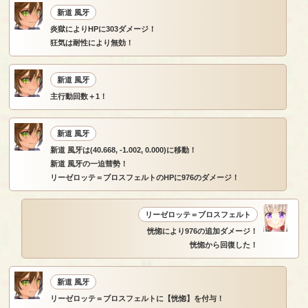
新道 風牙
炎獄によりHPに303ダメージ！
狂気は耐性により無効！
新道 風牙
主行動回数＋1！
新道 風牙
新道 風牙は(40.668, -1.002, 0.000)に移動！
新道 風牙の一迫彗勢！
リーゼロッテ＝ブロスフェルトのHPに976のダメージ！
リーゼロッテ＝ブロスフェルト
恍惚により976の追加ダメージ！
恍惚から回復した！
新道 風牙
リーゼロッテ＝ブロスフェルトに【恍惚】を付与！