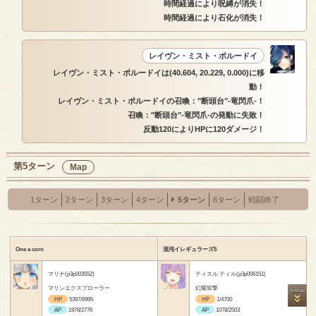
時間経過により呪縛が消失！
時間経過により石化が消失！
レイヴン・ミスト・ポルードイ
レイヴン・ミスト・ポルードイは(40.604, 20.229, 0.000)に移
動！
レイヴン・ミスト・ポルードイの召喚："断頭台"-竜閃爪-！
召喚："断頭台"-竜閃爪-の発動に失敗！
反動120によりHPに120ダメージ！
第5ターン
Map
1ターン
2ターン
3ターン
4ターン
5ターン
6ターン
戦闘終了
One a corn
混沌イレギュラーズ5
マリナ(p3p003552)
ティスル ティル(p3p006151)
マリンエクスプローラー
幻耀双撃
HP
5397/6995
HP
1/4700
AP
1976/2776
AP
1078/2503