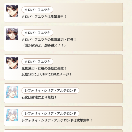
クロバ・フユツキ
クロバ・フユツキは攻撃集中！
クロバ・フユツキ
クロバ・フユツキの鬼気滅刃・紅椿！
「我が双刃よ、焔を纏え！！」
クロバ・フユツキ
鬼気滅刃・紅椿の発動に失敗！
反動120によりHPに120ダメージ！
シフォリィ・シリア・アルテロンド
石化は耐性により無効！
シフォリィ・シリア・アルテロンド
シフォリィ・シリア・アルテロンドは攻撃集中！