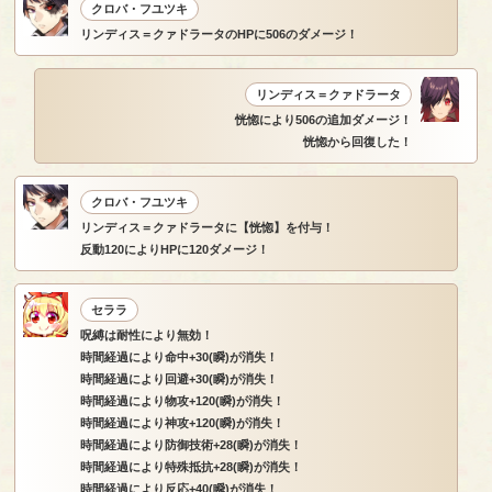
クロバ・フユツキ
リンディス＝クァドラータのHPに506のダメージ！
リンディス＝クァドラータ
恍惚により506の追加ダメージ！
恍惚から回復した！
クロバ・フユツキ
リンディス＝クァドラータに【恍惚】を付与！
反動120によりHPに120ダメージ！
セララ
呪縛は耐性により無効！
時間経過により命中+30(瞬)が消失！
時間経過により回避+30(瞬)が消失！
時間経過により物攻+120(瞬)が消失！
時間経過により神攻+120(瞬)が消失！
時間経過により防御技術+28(瞬)が消失！
時間経過により特殊抵抗+28(瞬)が消失！
時間経過により反応+40(瞬)が消失！