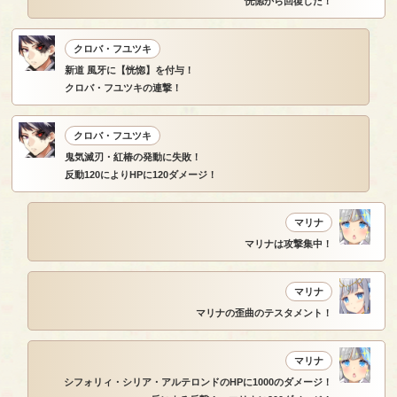
恍惚から回復した！
クロバ・フユツキ
新道 風牙に【恍惚】を付与！
クロバ・フユツキの連撃！
クロバ・フユツキ
鬼気滅刃・紅椿の発動に失敗！
反動120によりHPに120ダメージ！
マリナ
マリナは攻撃集中！
マリナ
マリナの歪曲のテスタメント！
マリナ
シフォリィ・シリア・アルテロンドのHPに1000のダメージ！