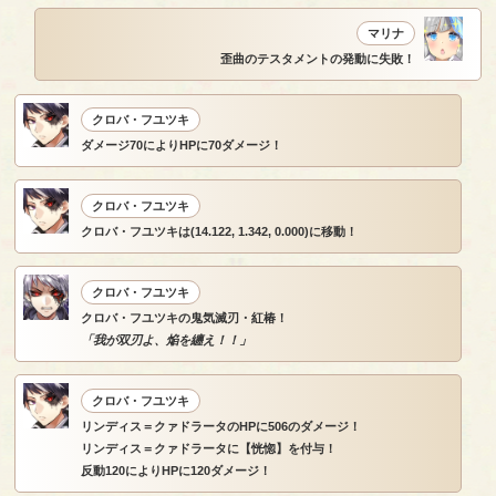
マリナ
歪曲のテスタメントの発動に失敗！
クロバ・フユツキ
ダメージ70によりHPに70ダメージ！
クロバ・フユツキ
クロバ・フユツキは(14.122, 1.342, 0.000)に移動！
クロバ・フユツキ
クロバ・フユツキの鬼気滅刃・紅椿！
「我が双刃よ、焔を纏え！！」
クロバ・フユツキ
リンディス＝クァドラータのHPに506のダメージ！
リンディス＝クァドラータに【恍惚】を付与！
反動120によりHPに120ダメージ！