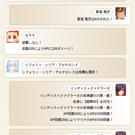
新道 風牙
新道 風牙はKOされた！
セララ
追撃…なし！
反動120によりHPに120ダメージ！
シフォリィ・シリア・アルテロンド
シフォリィ・シリア・アルテロンドは待機を選択！
リンディス＝クァドラータ
リンディス＝クァドラータの未来綴りの章・鏡！
自身に【能率50】を付与！
リンディス＝クァドラータの未来綴りの章・援！
AP回復150によりAPが150回復！
AP回復150によりマリナのAPが150回復！