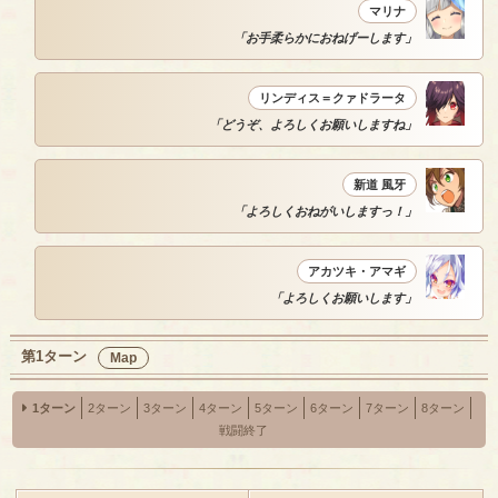
マリナ
「お手柔らかにおねげーします」
リンディス＝クァドラータ
「どうぞ、よろしくお願いしますね」
新道 風牙
「よろしくおねがいしますっ！」
アカツキ・アマギ
「よろしくお願いします」
第1ターン
Map
1ターン
2ターン
3ターン
4ターン
5ターン
6ターン
7ターン
8ターン
戦闘終了