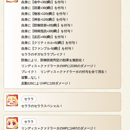
自身に【命中+30(瞬)】を付与！
自身に【回避+30(瞬)】を付与！
自身に【物攻+120(瞬)】を付与！
自身に【神攻+120(瞬)】を付与！
自身に【防御技術+28(瞬)】を付与！
自身に【特殊抵抗+28(瞬)】を付与！
自身に【反応+40(瞬)】を付与！
自身に【クリティカル+5(瞬)】を付与！
自身に【ファンブル-5(瞬)】を付与！
セララのギガセララブレイク！
防無により、防御技術判定の効果を無効化！
リンディス＝クァドラータのHPに2190のダメージ！
ブレイク！ リンディス＝クァドラータの付与を全て消去！
追撃…なし！
反動120によりHPに120ダメージ！
セララ
セララのセララスペシャル！
セララ
リンディス＝クァドラータのHPに1407のダメージ！