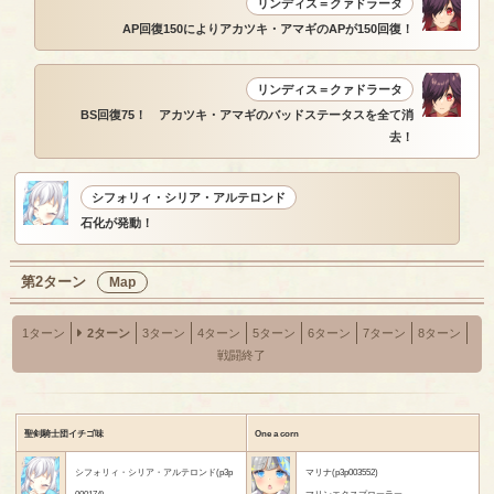
リンディス＝クァドラータ
AP回復150によりアカツキ・アマギのAPが150回復！
リンディス＝クァドラータ
BS回復75！ アカツキ・アマギのバッドステータスを全て消
去！
シフォリィ・シリア・アルテロンド
石化が発動！
第2ターン
Map
1ターン
2ターン
3ターン
4ターン
5ターン
6ターン
7ターン
8ターン
戦闘終了
聖剣騎士団イチゴ味
One a corn
シフォリィ・シリア・アルテロンド(p3p
マリナ(p3p003552)
000174)
マリンエクスプローラー