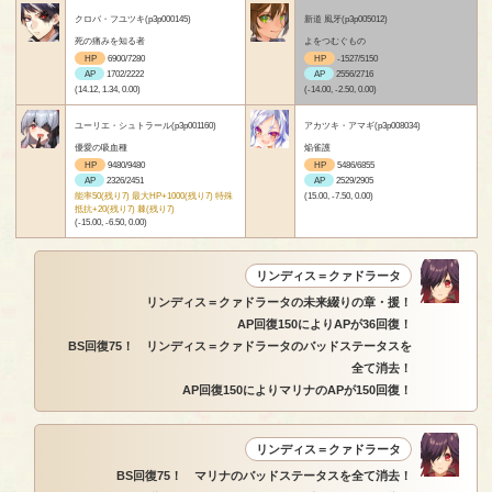
クロバ・フユツキ(p3p000145)
新道 風牙(p3p005012)
死の痛みを知る者
よをつむぐもの
HP
6900/7280
HP
-1527/5150
AP
1702/2222
AP
2556/2716
(14.12, 1.34, 0.00)
(-14.00, -2.50, 0.00)
ユーリエ・シュトラール(p3p001160)
アカツキ・アマギ(p3p008034)
優愛の吸血種
焔雀護
HP
9480/9480
HP
5486/6855
AP
2326/2451
AP
2529/2905
能率50(残り7) 最大HP+1000(残り7) 特殊
(15.00, -7.50, 0.00)
抵抗+20(残り7) 棘(残り7)
(-15.00, -6.50, 0.00)
リンディス＝クァドラータ
リンディス＝クァドラータの未来綴りの章・援！
AP回復150によりAPが36回復！
BS回復75！ リンディス＝クァドラータのバッドステータスを
全て消去！
AP回復150によりマリナのAPが150回復！
リンディス＝クァドラータ
BS回復75！ マリナのバッドステータスを全て消去！