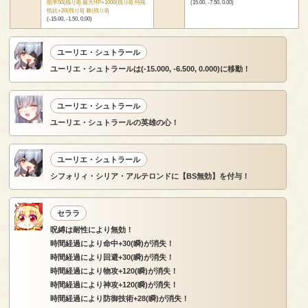
能率50(残り8) 最大HP+1000(残り8) 特殊
(15.00, -7.50, 0.00)
抵抗+20(残り8) 棘(残り8)
(-15.00, -1.50, 0.00)
ユーリエ・シュトラール
ユーリエ・シュトラールは(-15.000, -6.500, 0.000)に移動！
ユーリエ・シュトラール
ユーリエ・シュトラールの英雄の心！
ユーリエ・シュトラール
シフォリィ・シリア・アルテロンドに【BS無効】を付与！
セララ
呪縛は耐性により無効！
時間経過により命中+30(瞬)が消失！
時間経過により回避+30(瞬)が消失！
時間経過により物攻+120(瞬)が消失！
時間経過により神攻+120(瞬)が消失！
時間経過により防御技術+28(瞬)が消失！