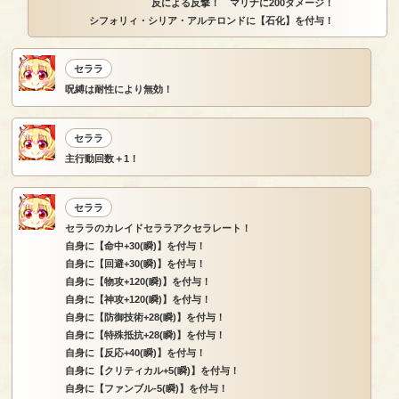
反による反撃！ マリナに200ダメージ！
シフォリィ・シリア・アルテロンドに【石化】を付与！
セララ
呪縛は耐性により無効！
セララ
主行動回数＋1！
セララ
セララのカレイドセララアクセラレート！
自身に【命中+30(瞬)】を付与！
自身に【回避+30(瞬)】を付与！
自身に【物攻+120(瞬)】を付与！
自身に【神攻+120(瞬)】を付与！
自身に【防御技術+28(瞬)】を付与！
自身に【特殊抵抗+28(瞬)】を付与！
自身に【反応+40(瞬)】を付与！
自身に【クリティカル+5(瞬)】を付与！
自身に【ファンブル-5(瞬)】を付与！