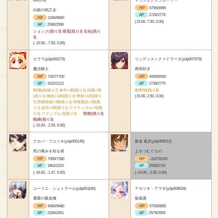
HP
6795/6995
白銀の戦乙女
AP
2726/2776
HP
2346/8660
(15.00, 7.50, 0.00)
AP
2590/2590
ショック(残り3) 感電(残り3) 石化(残り
3)
(-15.00, -7.50, 0.00)
セララ(p3p000273)
リンディス＝クァドラータ(p3p007979)
魔法騎士
夜咲紡ぎ
HP
7267/7700
HP
6550/6550
AP
1522/2122
AP
2739/2775
BS無効(残り7) 命中+30(残り1) 回避+30
能率50(残り8)
(残り1) 物攻+120(残り1) 神攻+120(残り
(15.00, 2.50, 0.00)
1) 防御技術+28(残り1) 特殊抵抗+28(残
り1) 反応+40(残り1) クリティカル+5(残
り1) ファンブル-5(残り1)
恍惚(残り3)
呪縛(残り3)
(-15.00, -2.50, 0.00)
クロバ・フユツキ(p3p000145)
新道 風牙(p3p005012)
死の痛みを知る者
よをつむぐもの
HP
7090/7280
HP
-1527/5150
AP
1962/2222
AP
2556/2716
(-16.00, -1.47, 0.00)
(-14.00, -2.50, 0.00)
ユーリエ・シュトラール(p3p001160)
アカツキ・アマギ(p3p008034)
優愛の吸血種
焔雀護
HP
9480/9480
HP
5793/6855
AP
2326/2451
AP
2579/2905