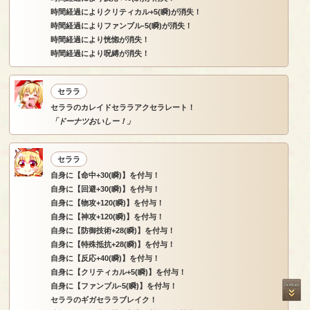
時間経過によりクリティカル+5(瞬)が消失！
時間経過によりファンブル-5(瞬)が消失！
時間経過により恍惚が消失！
時間経過により呪縛が消失！
セララ
セララのカレイドセララアクセラレート！
「ドーナツおいしー！」
セララ
自身に【命中+30(瞬)】を付与！
自身に【回避+30(瞬)】を付与！
自身に【物攻+120(瞬)】を付与！
自身に【神攻+120(瞬)】を付与！
自身に【防御技術+28(瞬)】を付与！
自身に【特殊抵抗+28(瞬)】を付与！
自身に【反応+40(瞬)】を付与！
自身に【クリティカル+5(瞬)】を付与！
自身に【ファンブル-5(瞬)】を付与！
セララのギガセララブレイク！