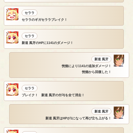
セララ
セララのギガセララブレイク！
セララ
新道 風牙のHPに1141のダメージ！
新道 風牙
恍惚により1141の追加ダメージ！
恍惚から回復した！
セララ
ブレイク！ 新道 風牙の付与を全て消去！
新道 風牙
新道 風牙はHPが1になって再び立ち上がる！