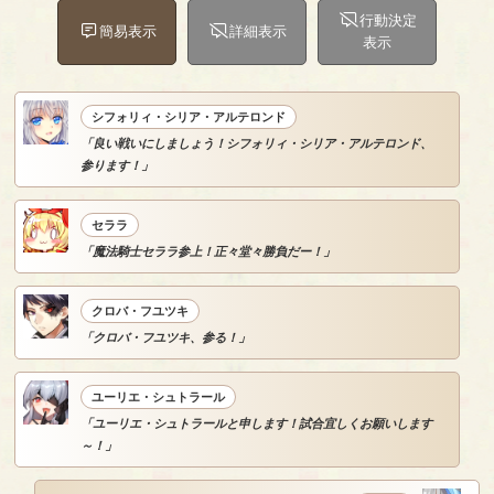
行動決定
簡易表示
詳細表示
表示
シフォリィ・シリア・アルテロンド
「良い戦いにしましょう！シフォリィ・シリア・アルテロンド、
参ります！」
セララ
「魔法騎士セララ参上！正々堂々勝負だー！」
クロバ・フユツキ
「クロバ・フユツキ、参る！」
ユーリエ・シュトラール
「ユーリエ・シュトラールと申します！試合宜しくお願いします
～！」