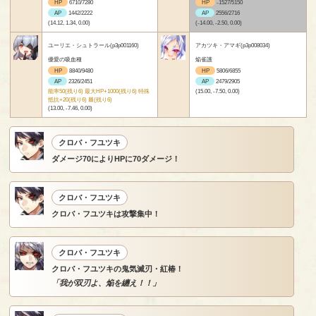
HP
6710/7280
HP
-1527/5150
AP
1442/2222
AP
2556/2716
(14.12, 1.34, 0.00)
(-14.00, -2.50, 0.00)
ユーリエ・シュトラール(p3p001160)
アカツキ・アマギ(p3p008034)
優愛の吸血種
焔雀護
HP
8840/9480
HP
5806/6855
AP
2326/2451
AP
2479/2905
能率50(残り6) 最大HP+1000(残り6) 特殊
(15.00, -7.50, 0.00)
抵抗+20(残り6) 棘(残り6)
(13.00, -7.46, 0.00)
クロバ・フユツキ
ダメージ70によりHPに70ダメージ！
クロバ・フユツキ
クロバ・フユツキは攻撃集中！
クロバ・フユツキ
クロバ・フユツキの鬼気滅刃・紅椿！
「我が双刃よ、焔を纏え！！」