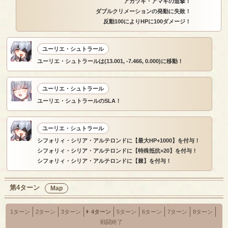
アカツキ・アマギの追撃！
ダブルクリメーションの発動に失敗！
反動100によりHPに100ダメージ！
ユーリエ・シュトラール
ユーリエ・シュトラールは(13.001, -7.466, 0.000)に移動！
ユーリエ・シュトラール
ユーリエ・シュトラールのSLA！
ユーリエ・シュトラール
シフォリィ・シリア・アルテロンドに【最大HP+1000】を付与！
シフォリィ・シリア・アルテロンドに【特殊抵抗+20】を付与！
シフォリィ・シリア・アルテロンドに【棘】を付与！
第4ターン
Map
1ターン
2ターン
3ターン
4ターン
5ターン
6ターン
7ターン
8ターン
戦闘終了