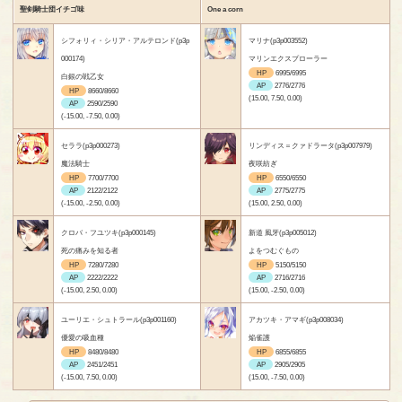
聖剣騎士団イチゴ味
One a corn
シフォリィ・シリア・アルテロンド(p3p
マリナ(p3p003552)
000174)
マリンエクスプローラー
HP
6995/6995
白銀の戦乙女
AP
2776/2776
HP
8660/8660
(15.00, 7.50, 0.00)
AP
2590/2590
(-15.00, -7.50, 0.00)
セララ(p3p000273)
リンディス＝クァドラータ(p3p007979)
魔法騎士
夜咲紡ぎ
HP
7700/7700
HP
6550/6550
AP
2122/2122
AP
2775/2775
(-15.00, -2.50, 0.00)
(15.00, 2.50, 0.00)
クロバ・フユツキ(p3p000145)
新道 風牙(p3p005012)
死の痛みを知る者
よをつむぐもの
HP
7280/7280
HP
5150/5150
AP
2222/2222
AP
2716/2716
(-15.00, 2.50, 0.00)
(15.00, -2.50, 0.00)
ユーリエ・シュトラール(p3p001160)
アカツキ・アマギ(p3p008034)
優愛の吸血種
焔雀護
HP
8480/8480
HP
6855/6855
AP
2451/2451
AP
2905/2905
(-15.00, 7.50, 0.00)
(15.00, -7.50, 0.00)