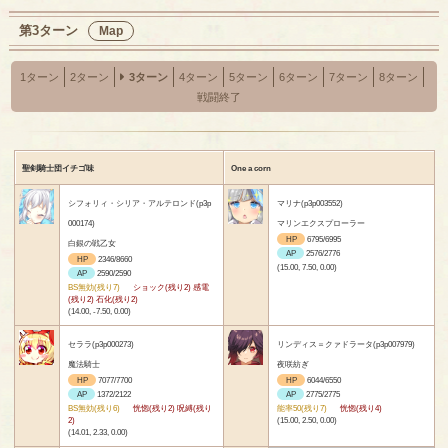
第3ターン
Map
1ターン
2ターン
3ターン
4ターン
5ターン
6ターン
7ターン
8ターン
戦闘終了
聖剣騎士団イチゴ味
One a corn
シフォリィ・シリア・アルテロンド(p3p
マリナ(p3p003552)
000174)
マリンエクスプローラー
HP
6795/6995
白銀の戦乙女
AP
2576/2776
HP
2346/8660
(15.00, 7.50, 0.00)
AP
2590/2590
BS無効(残り7)
ショック(残り2) 感電
(残り2) 石化(残り2)
(14.00, -7.50, 0.00)
セララ(p3p000273)
リンディス＝クァドラータ(p3p007979)
魔法騎士
夜咲紡ぎ
HP
7077/7700
HP
6044/6550
AP
1372/2122
AP
2775/2775
BS無効(残り6)
恍惚(残り2) 呪縛(残り
能率50(残り7)
恍惚(残り4)
2)
(15.00, 2.50, 0.00)
(14.01, 2.33, 0.00)