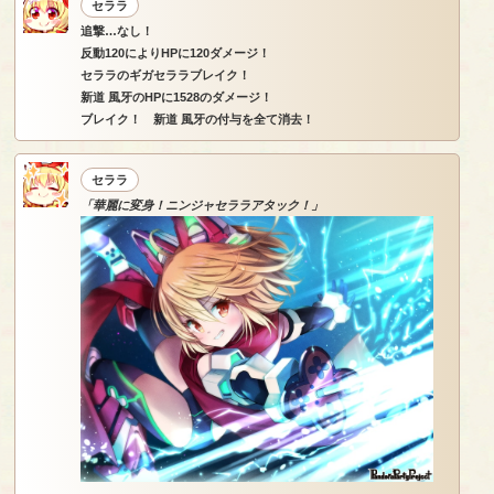
セララ
追撃…なし！
反動120によりHPに120ダメージ！
セララのギガセララブレイク！
新道 風牙のHPに1528のダメージ！
ブレイク！ 新道 風牙の付与を全て消去！
セララ
「華麗に変身！ニンジャセララアタック！」