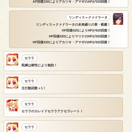
AP回復150によりアカツキ・アマギのAPが150回復！
リンディス＝クァドラータ
リンディス＝クァドラータの未来綴りの章・範癒！
HP回復420によりHPが420回復！
HP回復420によりマリナのHPが200回復！
HP回復420によりアカツキ・アマギのHPが420回復！
セララ
呪縛は耐性により無効！
セララ
主行動回数＋1！
セララ
セララのカレイドセララアクセラレート！
セララ