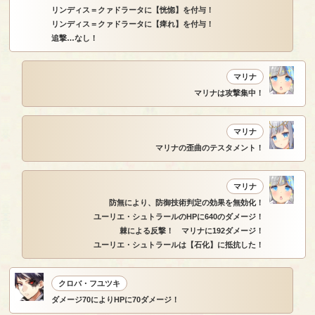
リンディス＝クァドラータに【恍惚】を付与！
リンディス＝クァドラータに【痺れ】を付与！
追撃…なし！
マリナ
マリナは攻撃集中！
マリナ
マリナの歪曲のテスタメント！
マリナ
防無により、防御技術判定の効果を無効化！
ユーリエ・シュトラールのHPに640のダメージ！
棘による反撃！ マリナに192ダメージ！
ユーリエ・シュトラールは【石化】に抵抗した！
クロバ・フユツキ
ダメージ70によりHPに70ダメージ！