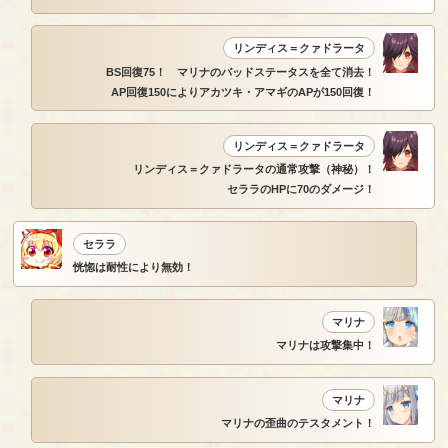
リンディス＝クァドラータ
BS回復75！ マリナのバッドステータスを全て消去！
AP回復150によりアカツキ・アマギのAPが150回復！
リンディス＝クァドラータ
リンディス＝クァドラータの通常攻撃（神秘）！
セララのHPに70のダメージ！
セララ
恍惚は耐性により無効！
マリナ
マリナは攻撃集中！
マリナ
マリナの歪曲のテスタメント！