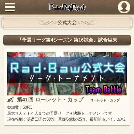
PandoraPartyProject
公式大会
『予選リーグ第4シーズン 第16試合』試合結果
第41回 ローレット・カップ
ローレット・カップ
参加費：50RC
最大４人ｖｓ４人までの予選リーグ＋決勝トーナメントです
現在報酬：基礎EXPの60%、基礎Goldの25％、最新闇市アイテム×2