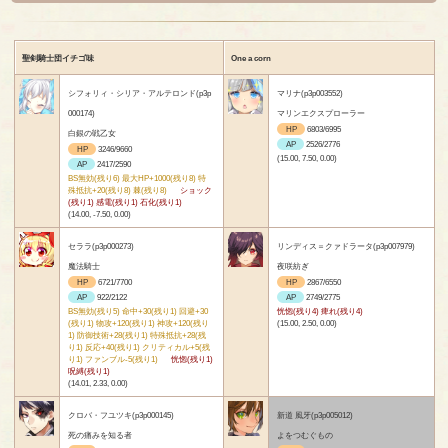
聖剣騎士団イチゴ味
One a corn
シフォリィ・シリア・アルテロンド(p3p
マリナ(p3p003552)
000174)
マリンエクスプローラー
HP
6803/6995
白銀の戦乙女
AP
2526/2776
HP
3246/9660
(15.00, 7.50, 0.00)
AP
2417/2590
BS無効(残り6) 最大HP+1000(残り8) 特
殊抵抗+20(残り8) 棘(残り8)
ショック
(残り1) 感電(残り1) 石化(残り1)
(14.00, -7.50, 0.00)
セララ(p3p000273)
リンディス＝クァドラータ(p3p007979)
魔法騎士
夜咲紡ぎ
HP
6721/7700
HP
2867/6550
AP
922/2122
AP
2749/2775
BS無効(残り5) 命中+30(残り1) 回避+30
恍惚(残り4) 痺れ(残り4)
(残り1) 物攻+120(残り1) 神攻+120(残り
(15.00, 2.50, 0.00)
1) 防御技術+28(残り1) 特殊抵抗+28(残
り1) 反応+40(残り1) クリティカル+5(残
り1) ファンブル-5(残り1)
恍惚(残り1)
呪縛(残り1)
(14.01, 2.33, 0.00)
クロバ・フユツキ(p3p000145)
新道 風牙(p3p005012)
死の痛みを知る者
よをつむぐもの