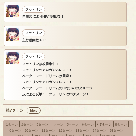
フゥ・リン
再生30によりHPが30回復！
フゥ・リン
主行動回数＋1！
フゥ・リン
フゥ・リンは攻撃集中！
フゥ・リンのアロガンスレフト！
ベーク・シー・ドリームは回避！
フゥ・リンのアロガンスレフト！
ベーク・シー・ドリームのHPに149のダメージ！
反による反撃！ フゥ・リンに29ダメージ！
第7ターン
Map
1ターン
2ターン
3ターン
4ターン
5ターン
6ターン
7ターン
8ターン
9ターン
10ターン
11ターン
12ターン
13ターン
14ターン
15ターン