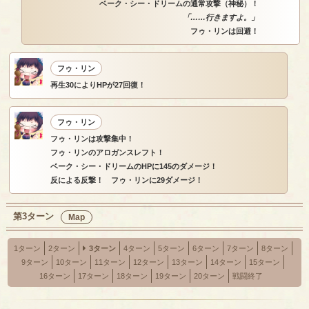
ベーク・シー・ドリームの通常攻撃（神秘）！
「……行きますよ。」
フゥ・リンは回避！
フゥ・リン
再生30によりHPが27回復！
フゥ・リン
フゥ・リンは攻撃集中！
フゥ・リンのアロガンスレフト！
ベーク・シー・ドリームのHPに145のダメージ！
反による反撃！ フゥ・リンに29ダメージ！
第3ターン
Map
1ターン
2ターン
3ターン
4ターン
5ターン
6ターン
7ターン
8ターン
9ターン
10ターン
11ターン
12ターン
13ターン
14ターン
15ターン
16ターン
17ターン
18ターン
19ターン
20ターン
戦闘終了