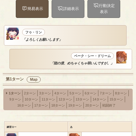
行動決定
簡易表示
詳細表示
表示
フゥ・リン
「よろしくお願いします」
ベーク・シー・ドリーム
「陸の僕、めちゃくちゃ弱いんですが。」
第1ターン
Map
1ターン
2ターン
3ターン
4ターン
5ターン
6ターン
7ターン
8ターン
9ターン
10ターン
11ターン
12ターン
13ターン
14ターン
15ターン
16ターン
17ターン
18ターン
19ターン
20ターン
戦闘終了
練習ヨー
あ