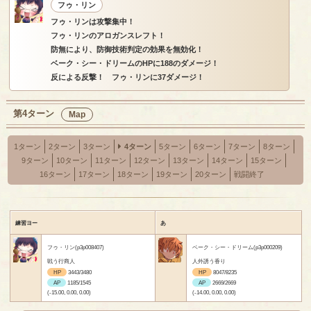
フゥ・リン
フゥ・リンは攻撃集中！
フゥ・リンのアロガンスレフト！
防無により、防御技術判定の効果を無効化！
ベーク・シー・ドリームのHPに188のダメージ！
反による反撃！ フゥ・リンに37ダメージ！
第4ターン
Map
1ターン
2ターン
3ターン
4ターン
5ターン
6ターン
7ターン
8ターン
9ターン
10ターン
11ターン
12ターン
13ターン
14ターン
15ターン
16ターン
17ターン
18ターン
19ターン
20ターン
戦闘終了
練習ヨー
あ
フゥ・リン(p3p008407)
ベーク・シー・ドリーム(p3p000209)
戦う行商人
人外誘う香り
HP
3443/3480
HP
8047/8235
AP
1185/1545
AP
2669/2669
(-15.00, 0.00, 0.00)
(-14.00, 0.00, 0.00)