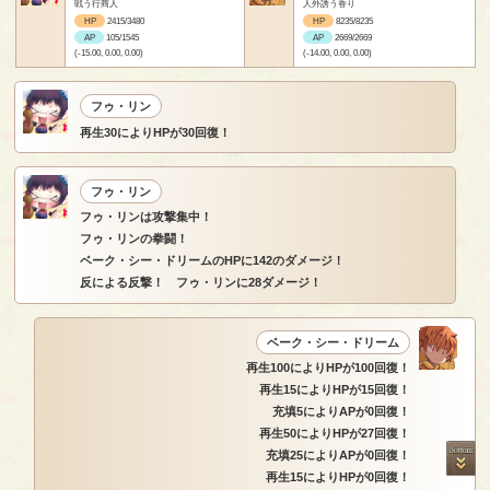
戦う行商人
人外誘う香り
HP
2415/3480
HP
8235/8235
AP
105/1545
AP
2669/2669
(-15.00, 0.00, 0.00)
(-14.00, 0.00, 0.00)
フゥ・リン
再生30によりHPが30回復！
フゥ・リン
フゥ・リンは攻撃集中！
フゥ・リンの拳闘！
ベーク・シー・ドリームのHPに142のダメージ！
反による反撃！ フゥ・リンに28ダメージ！
ベーク・シー・ドリーム
再生100によりHPが100回復！
再生15によりHPが15回復！
充填5によりAPが0回復！
再生50によりHPが27回復！
充填25によりAPが0回復！
再生15によりHPが0回復！