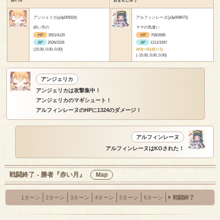
赤い月
おまんじゅう
アンジェリカ(p3p009116)
アルフィンレーヌ(p3p008672)
緋い月の
ママの気遣い
HP
3501/4120
HP
709/2695
AP
2026/2226
AP
1211/1597
(15.00, 0.00, 0.00)
神攻+50(残り5)
(-15.00, 0.00, 0.00)
アンジェリカ
アンジェリカは攻撃集中！
アンジェリカのマギシュート！
アルフィンレーヌのHPに1324のダメージ！
アルフィンレーヌ
アルフィンレーヌはKOされた！
戦闘終了 - 勝者『赤い月』
Map
1ターン
2ターン
3ターン
4ターン
5ターン
6ターン
戦闘終了