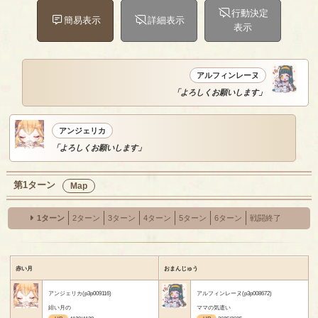
行動決定
簡易表示
詳細表示
表示
アルフィンレーヌ
「よろしくお願いします」
アンジェリカ
「よろしくお願いします」
第1ターン
Map
1ターン
2ターン
3ターン
4ターン
5ターン
6ターン
戦闘終了
赤い月
おまんじゅう
アンジェリカ(p3p009116)
アルフィンレーヌ(p3p008672)
緋い月の
ママの気遣い