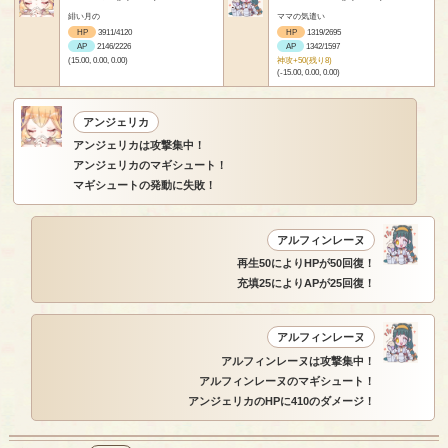
緋い月の
ママの気遣い
HP
3911/4120
HP
1319/2695
AP
2146/2226
AP
1342/1597
(15.00, 0.00, 0.00)
神攻+50(残り8)
(-15.00, 0.00, 0.00)
アンジェリカ
アンジェリカは攻撃集中！
アンジェリカのマギシュート！
マギシュートの発動に失敗！
アルフィンレーヌ
再生50によりHPが50回復！
充填25によりAPが25回復！
アルフィンレーヌ
アルフィンレーヌは攻撃集中！
アルフィンレーヌのマギシュート！
アンジェリカのHPに410のダメージ！