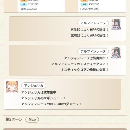
HP
4120/4120
HP
2695/2695
AP
2226/2226
AP
1597/1597
(15.00, 0.00, 0.00)
(-15.00, 0.00, 0.00)
アルフィンレーヌ
再生50によりHPが0回復！
充填25によりAPが0回復！
アルフィンレーヌ
アルフィンレーヌは防御集中！
アルフィンレーヌのミスティックロア！
ミスティックロアの発動に失敗！
アンジェリカ
アンジェリカは攻撃集中！
アンジェリカのマギシュート！
アルフィンレーヌのHPに480のダメージ！
第2ターン
Map