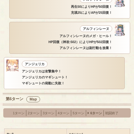
再生50によりHPが50回復！
充填25によりAPが25回復！
アルフィンレーヌ
アルフィンレーヌのメガ・ヒール！
HP回復（神攻:502）によりHPが502回復！
アルフィンレーヌは副行動を放棄！
アンジェリカ
アンジェリカは攻撃集中！
アンジェリカのマギシュート！
マギシュートの発動に失敗！
第6ターン
Map
1ターン
2ターン
3ターン
4ターン
5ターン
6ターン
戦闘終了