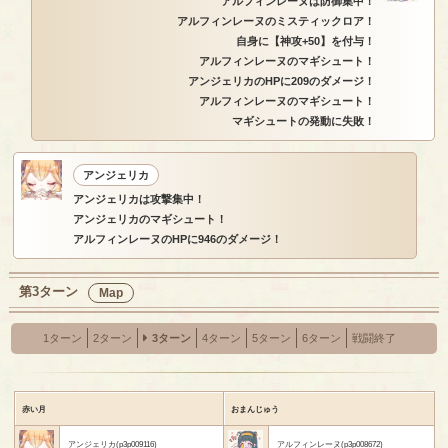
アルフィンレーヌは防御集中！
アルフィンレーヌのミスティックロア！
自身に【神攻+50】を付与！
アルフィンレーヌのマギシュート！
アンジェリカのHPに209のダメージ！
アルフィンレーヌのマギシュート！
マギシュートの発動に失敗！
アンジェリカ
アンジェリカは攻撃集中！
アンジェリカのマギシュート！
アルフィンレーヌのHPに946のダメージ！
第3ターン
Map
1ターン
2ターン
3ターン
4ターン
5ターン
6ターン
戦闘終了
赤い月
おまんじゅう
アンジェリカ(p3p009116)
アルフィンレーヌ(p3p008672)