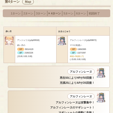
第4ターン
Map
1ターン
2ターン
3ターン
4ターン
5ターン
6ターン
戦闘終了
赤い月
おまんじゅう
アンジェリカ(p3p009116)
アルフィンレーヌ(p3p008672)
緋い月の
ママの気遣い
HP
3501/4120
HP
1369/2695
AP
2106/2226
AP
1327/1597
(15.00, 0.00, 0.00)
神攻+50(残り7)
(-15.00, 0.00, 0.00)
アルフィンレーヌ
再生50によりHPが50回復！
充填25によりAPが25回復！
アルフィンレーヌ
アルフィンレーヌは攻撃集中！
アルフィンレーヌのマギシュート！
マギシュートの発動に失敗！