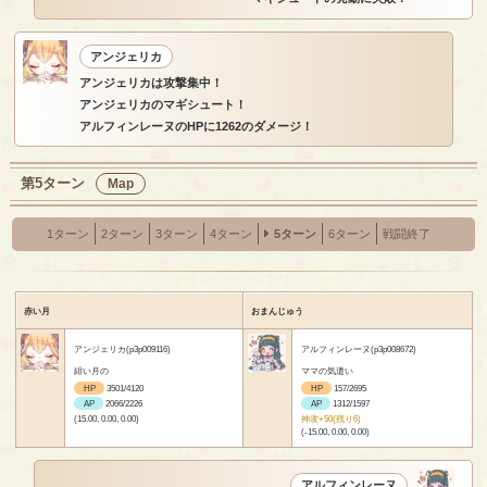
アンジェリカ
アンジェリカは攻撃集中！
アンジェリカのマギシュート！
アルフィンレーヌのHPに1262のダメージ！
第5ターン
Map
1ターン
2ターン
3ターン
4ターン
5ターン
6ターン
戦闘終了
赤い月
おまんじゅう
アンジェリカ(p3p009116)
アルフィンレーヌ(p3p008672)
緋い月の
ママの気遣い
HP
3501/4120
HP
157/2695
AP
2066/2226
AP
1312/1597
(15.00, 0.00, 0.00)
神攻+50(残り6)
(-15.00, 0.00, 0.00)
アルフィンレーヌ