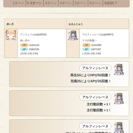
1ターン
2ターン
3ターン
4ターン
5ターン
6ターン
戦闘終了
赤い月
おまんじゅう
アンジェリカ(p3p009116)
アルフィンレーヌ(p3p008672)
緋い月の
ママの気遣い
HP
4120/4120
HP
2215/2695
AP
2186/2226
AP
1497/1597
(15.00, 0.00, 0.00)
(-15.00, 0.00, 0.00)
アルフィンレーヌ
再生50によりHPが50回復！
充填25によりAPが25回復！
アルフィンレーヌ
主行動回数＋1！
主行動回数＋1！
アルフィンレーヌ