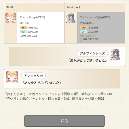
赤い月
おまんじゅう
アンジェリカ(p3p009116)
アルフィンレーヌ(p3p008672)
緋い月の
ママの気遣い
HP
3501/4120
HP
-615/2695
AP
1986/2226
AP
1211/1597
(15.00, 0.00, 0.00)
神攻+50(残り5)
(-15.00, 0.00, 0.00)
アルフィンレーヌ
「ありがとうございました」
アンジェリカ
「ありがとうございました」
『おまんじゅう』の総クリーンヒット以上回数＝1回、総与ダメージ量＝619
『赤い月』の総クリーンヒット以上回数＝3回、総与ダメージ量＝4012
戻る