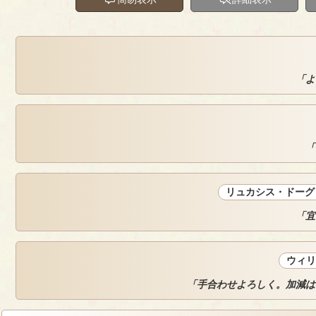
「よ
「
リュカシス・ドーグ
「宜
ウィリ
「手合わせよろしく。加減は