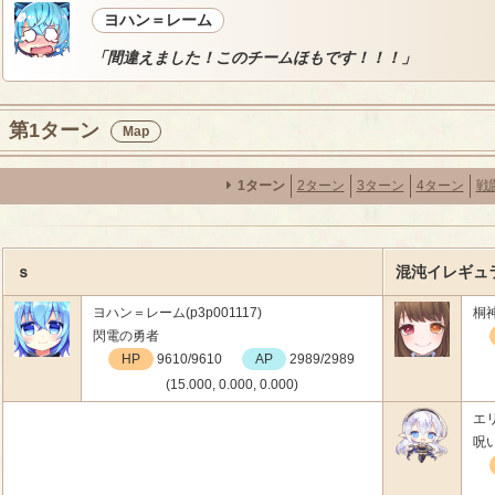
ヨハン＝レーム
「間違えました！このチームほもです！！！」
第1ターン
Map
1ターン
2ターン
3ターン
4ターン
戦
ｓ
混沌イレギュ
ヨハン＝レーム(p3p001117)
桐神
閃電の勇者
HP
9610/9610
AP
2989/2989
(15.000, 0.000, 0.000)
エリ
呪