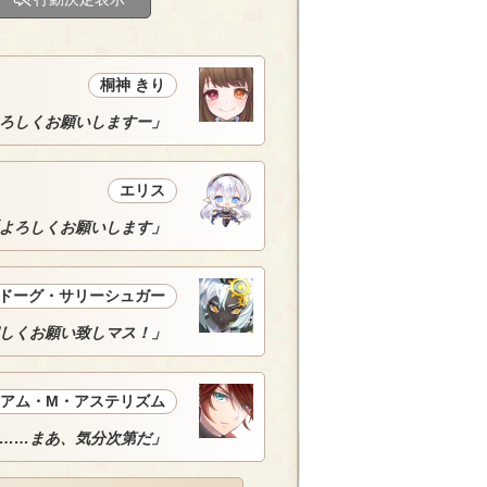
桐神 きり
ろしくお願いしますー」
エリス
よろしくお願いします」
ドーグ・サリーシュガー
しくお願い致しマス！」
アム・M・アステリズム
……まあ、気分次第だ」