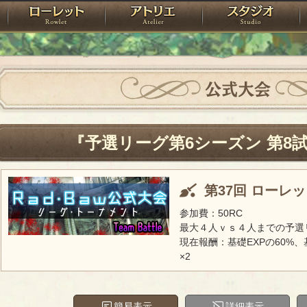
神殿
ローレット
アトリエ
raPartyProject
公式大会
『予選リーグ第6シーズン 第8
第37回 ローレ
参加費：50RC
最大４人ｖｓ４人までの予選
現在報酬：基礎EXPの60%、
×2
簡易表示
詳細表示