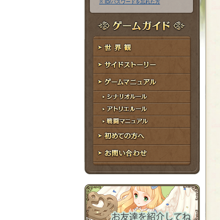
※ ID/パスワードを忘れた方
ア
ワ
ド
ー
レ
ド
ゲームガイド
ス
世界観
サイドストーリー
ゲームマニュアル
シナリオルール
アトリエルール
戦闘マニュアル
初めての方へ
お問い合わせ