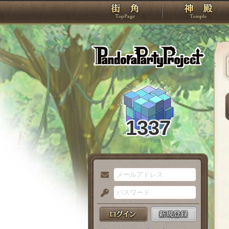
TOP
Pando
1337
メ
ー
パ
ル
ス