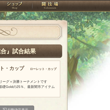
スタジオ
ショップ
闘技場
試合』試合結果
ット・カップ
ローレット・カップ
リーグ＋決勝トーナメントです
基礎Goldの25％、最新闇市アイテム
行動決定表示