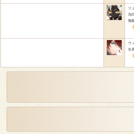
リ
3p0
無
ウィ
生