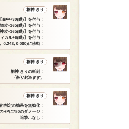
桐神 きり
命中+30(瞬)】を付与！
物攻+165(瞬)】を付与！
神攻+165(瞬)】を付与！
ィカル+6(瞬)】を付与！
 -0.243, 0.000)に移動！
桐神 きり
桐神 きりの斬刻！
「斬り刻みます」
桐神 きり
術判定の効果を無効化！
のHPに780のダメージ！
追撃…なし！