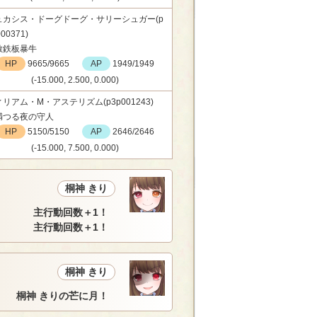
ュカシス・ドーグドーグ・サリーシュガー(p
00371)
敵鉄板暴牛
HP
9665/9665
AP
1949/1949
(-15.000, 2.500, 0.000)
リアム・M・アステリズム(p3p001243)
満つる夜の守人
HP
5150/5150
AP
2646/2646
(-15.000, 7.500, 0.000)
桐神 きり
主行動回数＋1！
主行動回数＋1！
桐神 きり
桐神 きりの芒に月！