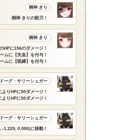
桐神 きり
桐神 きりの殺刃！
桐神 きり
のHPに156のダメージ！
ームに【失血】を付与！
ームに【呪縛】を付与！
ドーグ・サリーシュガー
によりHPに50ダメージ！
によりHPに50ダメージ！
ドーグ・サリーシュガー
229, 0.000)に移動！