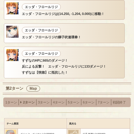
エッダ・フロールリジ
エッダ・フロールリジは(14.250, -1.204, 0.000)に移動！
エッダ・フロールリジ
エッダ・フロールリジの獅子吠連環拳！
エッダ・フロールリジ
すずなのHPに665のダメージ！
反による反撃！ エッダ・フロールリジに133ダメージ！
すずなは【恍惚】に抵抗した！
第2ターン
Map
1ターン
2ターン
3ターン
4ターン
5ターン
6ターン
7ターン
戦闘終了
チーム素面
風光る
グドルフ・ボイデル(p3p000694)
紅迅 斬華(p3p008460)