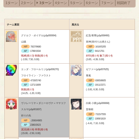
1ターン
2ターン
3ターン
4ターン
5ターン
6ターン
7ターン
戦闘終了
チーム素面
風光る
グドルフ・ボイデル(p3p000694)
紅迅 斬華(p3p008460)
山賊
首神(首刈りお姉さん)
HP
7837/9680
HP
1616/5205
AP
1789/1934
AP
941/1761
呪縛(残り3) 恍惚(残り4)
封印(残り4) 魅了(残り4)
(-3.50, 7.50, 0.00)
(3.65, -4.39, 0.00)
エッダ・フロールリジ(p3p006270)
ゼファー(p3p007625)
フロイライン・ファウスト
青嵐
HP
4730/5740
HP
8365/8605
AP
1371/1809
AP
1911/2371
恍惚(残り3)
(-3.81, 6.30, 0.00)
(14.25, -1.20, 0.00)
ヴァレーリヤ＝ダニーロヴナ＝マヤコフ
白薊 小夜(p3p006668)
スカヤ(p3p001837)
盲御前
HP
7315/7555
祈りの先
AP
1069/1819
HP
-2060/4905
(-4.41, 7.10, 0.00)
AP
2380/2623
泥沼(残り8) 停滞(残り8)
(15.00, -2.50, 0.00)