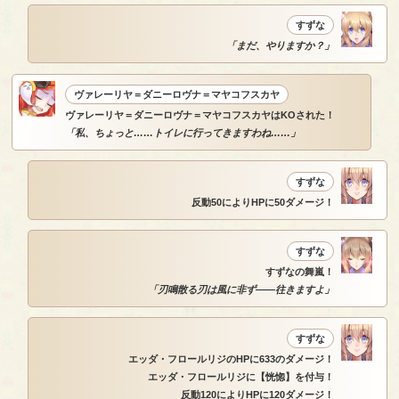
すずな
「まだ、やりますか？」
ヴァレーリヤ＝ダニーロヴナ＝マヤコフスカヤ
ヴァレーリヤ＝ダニーロヴナ＝マヤコフスカヤはKOされた！
「私、ちょっと……トイレに行ってきますわね……」
すずな
反動50によりHPに50ダメージ！
すずな
すずなの舞嵐！
「刃鳴散る刃は風に非ず――往きますよ」
すずな
エッダ・フロールリジのHPに633のダメージ！
エッダ・フロールリジに【恍惚】を付与！
反動120によりHPに120ダメージ！