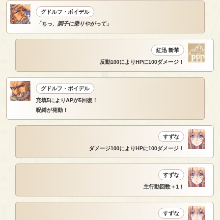
グドルフ・ボイデル
「ちっ、調子に乗りやがって」
紅迅 斬華
反動100によりHPに100ダメージ！
グドルフ・ボイデル
充填5によりAPが5回復！
呪縛が発動！
すずな
ダメージ100によりHPに100ダメージ！
すずな
主行動回数＋1！
すずな