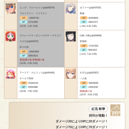
エッダ・フロールリジ(p3p006270)
ゼファー(p3p007625)
フロイライン・ファウスト
青嵐
HP
-1560/5740
HP
8245/8605
AP
1371/1809
AP
1681/2371
(14.25, -1.20, 0.00)
(-3.81, 6.30, 0.00)
ヴァレーリヤ＝ダニーロヴナ＝マヤコフ
白薊 小夜(p3p006668)
スカヤ(p3p001837)
盲御前
HP
7175/7555
祈りの先
AP
569/1819
HP
-2060/4905
(-4.41, 7.10, 0.00)
AP
2380/2623
泥沼(残り8) 停滞(残り8)
(15.00, -2.50, 0.00)
アーリア・スピリッツ(p3p004400)
すずな(p3p005307)
キールで乾杯
一人前
HP
5534/6135
HP
3583/6060
AP
2509/2889
AP
1355/2030
(15.00, -7.50, 0.00)
恍惚(残り3)
(14.47, -4.54, 0.00)
紅迅 斬華
封印が発動！
ダメージ20によりHPに20ダメージ！
ダメージ70によりHPに70ダメージ！