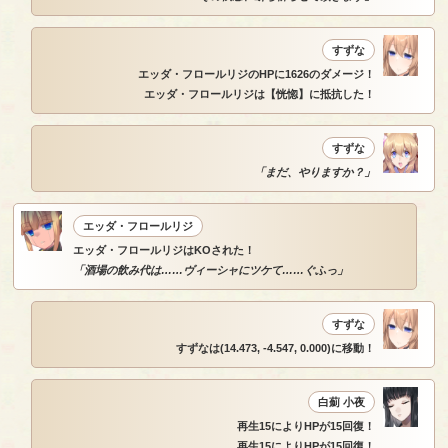
すずな
エッダ・フロールリジのHPに1626のダメージ！
エッダ・フロールリジは【恍惚】に抵抗した！
すずな
「まだ、やりますか？」
エッダ・フロールリジ
エッダ・フロールリジはKOされた！
「酒場の飲み代は……ヴィーシャにツケて……ぐふっ」
すずな
すずなは(14.473, -4.547, 0.000)に移動！
白薊 小夜
再生15によりHPが15回復！
再生15によりHPが15回復！