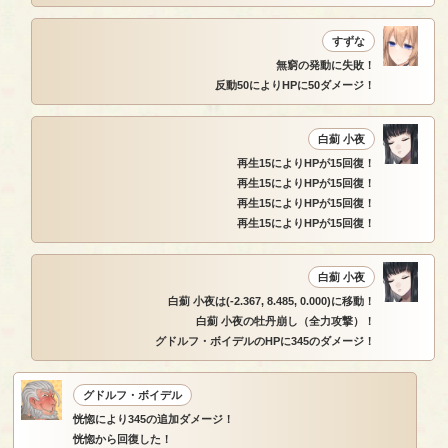
すずな
無窮の発動に失敗！
反動50によりHPに50ダメージ！
白薊 小夜
再生15によりHPが15回復！
再生15によりHPが15回復！
再生15によりHPが15回復！
再生15によりHPが15回復！
白薊 小夜
白薊 小夜は(-2.367, 8.485, 0.000)に移動！
白薊 小夜の牡丹崩し（全力攻撃）！
グドルフ・ボイデルのHPに345のダメージ！
グドルフ・ボイデル
恍惚により345の追加ダメージ！
恍惚から回復した！