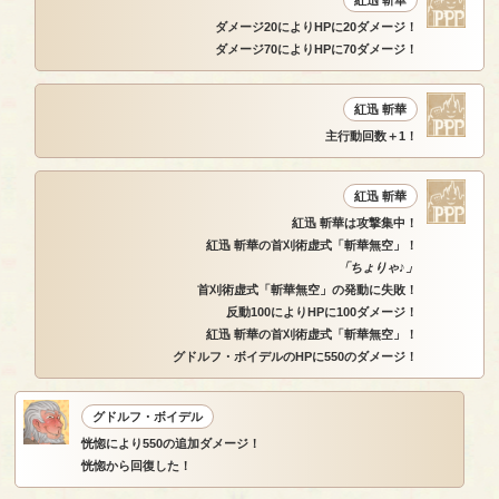
紅迅 斬華
ダメージ20によりHPに20ダメージ！
ダメージ70によりHPに70ダメージ！
紅迅 斬華
主行動回数＋1！
紅迅 斬華
紅迅 斬華は攻撃集中！
紅迅 斬華の首刈術虚式「斬華無空」！
「ちょりゃ♪」
首刈術虚式「斬華無空」の発動に失敗！
反動100によりHPに100ダメージ！
紅迅 斬華の首刈術虚式「斬華無空」！
グドルフ・ボイデルのHPに550のダメージ！
グドルフ・ボイデル
恍惚により550の追加ダメージ！
恍惚から回復した！