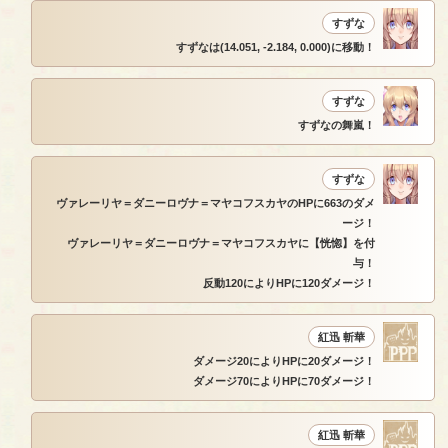
すずな
すずなは(14.051, -2.184, 0.000)に移動！
すずな
すずなの舞嵐！
すずな
ヴァレーリヤ＝ダニーロヴナ＝マヤコフスカヤのHPに663のダメ
ージ！
ヴァレーリヤ＝ダニーロヴナ＝マヤコフスカヤに【恍惚】を付
与！
反動120によりHPに120ダメージ！
紅迅 斬華
ダメージ20によりHPに20ダメージ！
ダメージ70によりHPに70ダメージ！
紅迅 斬華