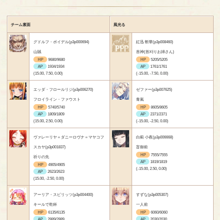
チーム素面
風光る
グドルフ・ボイデル(p3p000694)
紅迅 斬華(p3p008460)
山賊
首神(首刈りお姉さん)
HP
9680/9680
HP
5205/5205
AP
1934/1934
AP
1761/1761
(15.00, 7.50, 0.00)
(-15.00, -7.50, 0.00)
エッダ・フロールリジ(p3p006270)
ゼファー(p3p007625)
フロイライン・ファウスト
青嵐
HP
5740/5740
HP
8605/8605
AP
1809/1809
AP
2371/2371
(15.00, 2.50, 0.00)
(-15.00, -2.50, 0.00)
ヴァレーリヤ＝ダニーロヴナ＝マヤコフ
白薊 小夜(p3p006668)
スカヤ(p3p001837)
盲御前
HP
7555/7555
祈りの先
AP
1819/1819
HP
4905/4905
(-15.00, 2.50, 0.00)
AP
2623/2623
(15.00, -2.50, 0.00)
アーリア・スピリッツ(p3p004400)
すずな(p3p005307)
キールで乾杯
一人前
HP
6135/6135
HP
6060/6060
AP
2889/2889
AP
2030/2030