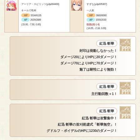
アーリア・スピリッツ(p3p004400)
すずな(p3p005307)
キールで乾杯
一人前
HP
5534/6135
HP
3683/6060
AP
2629/2889
AP
1555/2030
(15.00, -7.50, 0.00)
恍惚(残り4)
(14.05, -2.18, 0.00)
紅迅 斬華
封印は発動しなかった！
ダメージ20によりHPに20ダメージ！
ダメージ70によりHPに70ダメージ！
魅了は耐性により無効！
紅迅 斬華
主行動回数＋1！
紅迅 斬華
紅迅 斬華は攻撃集中！
紅迅 斬華の首刈術虚式「斬華無空」！
グドルフ・ボイデルのHPに1230のダメージ！