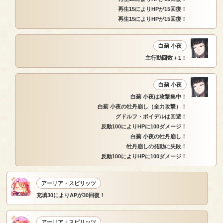
再生15によりHPが15回復！
再生15によりHPが15回復！
白薊 小夜
主行動回数＋1！
白薊 小夜
白薊 小夜は攻撃集中！
白薊 小夜の牡丹崩し（全力攻撃）！
グドルフ・ボイデルは回避！
反動100によりHPに100ダメージ！
白薊 小夜の牡丹崩し！
牡丹崩しの発動に失敗！
反動100によりHPに100ダメージ！
アーリア・スピリッツ
充填30によりAPが30回復！
アーリア・スピリッツ