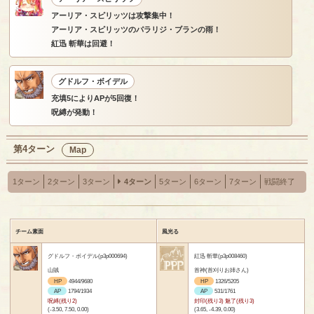
アーリア・スピリッツは攻撃集中！
アーリア・スピリッツのパラリジ・ブランの雨！
紅迅 斬華は回避！
グドルフ・ボイデル
充填5によりAPが5回復！
呪縛が発動！
第4ターン
Map
1ターン
2ターン
3ターン
4ターン
5ターン
6ターン
7ターン
戦闘終了
チーム素面
風光る
グドルフ・ボイデル(p3p000694)
紅迅 斬華(p3p008460)
山賊
首神(首刈りお姉さん)
HP
4944/9680
HP
1326/5205
AP
1794/1934
AP
531/1761
呪縛(残り2)
封印(残り3) 魅了(残り3)
(-3.50, 7.50, 0.00)
(3.65, -4.39, 0.00)