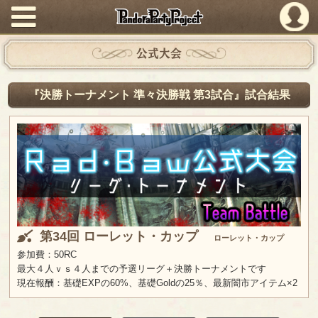
PandoraPartyProject
公式大会
『決勝トーナメント 準々決勝戦 第3試合』試合結果
第34回 ローレット・カップ
ローレット・カップ
参加費：50RC
最大４人ｖｓ４人までの予選リーグ＋決勝トーナメントです
現在報酬：基礎EXPの60%、基礎Goldの25％、最新闇市アイテム×2