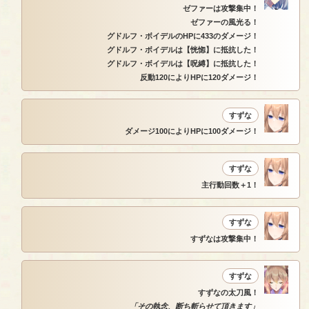
ゼファーは攻撃集中！
ゼファーの風光る！
グドルフ・ボイデルのHPに433のダメージ！
グドルフ・ボイデルは【恍惚】に抵抗した！
グドルフ・ボイデルは【呪縛】に抵抗した！
反動120によりHPに120ダメージ！
すずな
ダメージ100によりHPに100ダメージ！
すずな
主行動回数＋1！
すずな
すずなは攻撃集中！
すずな
すずなの太刀風！
「その執念、断ち斬らせて頂きます」