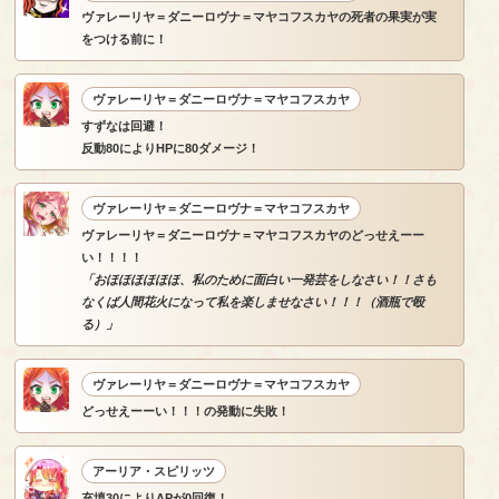
ヴァレーリヤ＝ダニーロヴナ＝マヤコフスカヤの死者の果実が実
をつける前に！
ヴァレーリヤ＝ダニーロヴナ＝マヤコフスカヤ
すずなは回避！
反動80によりHPに80ダメージ！
ヴァレーリヤ＝ダニーロヴナ＝マヤコフスカヤ
ヴァレーリヤ＝ダニーロヴナ＝マヤコフスカヤのどっせえーー
い！！！！
「おほほほほほほ、私のために面白い一発芸をしなさい！！さも
なくば人間花火になって私を楽しませなさい！！！（酒瓶で殴
る）」
ヴァレーリヤ＝ダニーロヴナ＝マヤコフスカヤ
どっせえーーい！！！の発動に失敗！
アーリア・スピリッツ
充填30によりAPが0回復！