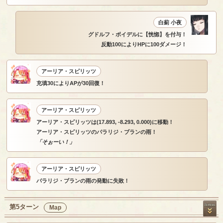
白薊 小夜
グドルフ・ボイデルに【恍惚】を付与！
反動100によりHPに100ダメージ！
アーリア・スピリッツ
充填30によりAPが30回復！
アーリア・スピリッツ
アーリア・スピリッツは(17.893, -8.293, 0.000)に移動！
アーリア・スピリッツのパラリジ・ブランの雨！
「そぉーい！」
アーリア・スピリッツ
パラリジ・ブランの雨の発動に失敗！
第5ターン
Map