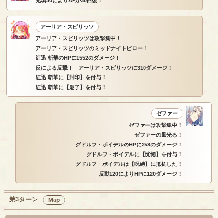
充填30によりAPが30回復！
アーリア・スピリッツ
アーリア・スピリッツは攻撃集中！
アーリア・スピリッツのミッドナイトピロー！
紅迅 斬華のHPに1552のダメージ！
反による反撃！ アーリア・スピリッツに310ダメージ！
紅迅 斬華に【封印】を付与！
紅迅 斬華に【魅了】を付与！
ゼファー
ゼファーは攻撃集中！
ゼファーの風光る！
グドルフ・ボイデルのHPに258のダメージ！
グドルフ・ボイデルに【恍惚】を付与！
グドルフ・ボイデルは【呪縛】に抵抗した！
反動120によりHPに120ダメージ！
第3ターン
Map