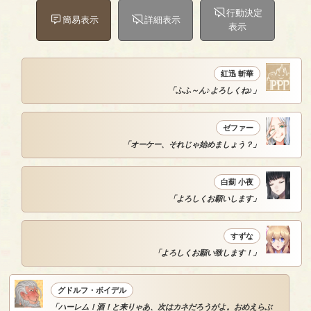
行動決定
簡易表示
詳細表示
表示
紅迅 斬華
「ふふ～ん♪よろしくね♪」
ゼファー
「オーケー、それじゃ始めましょう？」
白薊 小夜
「よろしくお願いします」
すずな
「よろしくお願い致します！」
グドルフ・ボイデル
「ハーレム！酒！と来りゃあ、次はカネだろうがよ。おめえらぶ