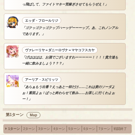
っ飛ばして、ファイトマネー荒稼ぎさせてもらうぜえ！」
エッダ・フロールリジ
「ゴクッゴクッゴクップハーッゲーーーップ。あ、これノンアル
であります。」
ヴァレーリヤ＝ダニーロヴナ＝マヤコフスカヤ
「げはははは、お酒でございますわーーーーー！！！！貴方達も
一緒に飲みましょう？？？」
アーリア・スピリッツ
「あらぁもう出番？えっあと一杯だけ……これは麦のソーダよ
ぉ！素面よぉ！ぱっと終わらせて飲み……お茶しに行くわよぉ
ー！」
第1ターン
Map
1ターン
2ターン
3ターン
4ターン
5ターン
6ターン
7ターン
戦闘終了