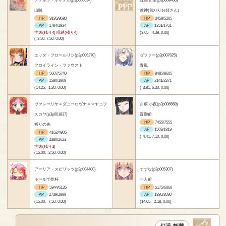
山賊
首神(首刈りお姉さん)
HP
9195/9680
HP
3458/5205
AP
1784/1934
AP
1351/1761
恍惚(残り4) 呪縛(残り4)
(3.65, -4.39, 0.00)
(-3.50, 7.50, 0.00)
エッダ・フロールリジ(p3p006270)
ゼファー(p3p007625)
フロイライン・ファウスト
青嵐
HP
5607/5740
HP
8485/8605
AP
1590/1809
AP
2141/2371
(14.25, -1.20, 0.00)
(-3.81, 6.30, 0.00)
ヴァレーリヤ＝ダニーロヴナ＝マヤコフ
白薊 小夜(p3p006668)
スカヤ(p3p001837)
盲御前
HP
7455/7555
祈りの先
AP
1569/1819
HP
4162/4905
(-4.41, 7.10, 0.00)
AP
2380/2623
恍惚(残り3)
(15.00, -2.50, 0.00)
アーリア・スピリッツ(p3p004400)
すずな(p3p005307)
キールで乾杯
一人前
HP
5844/6135
HP
5175/6060
AP
2739/2889
AP
1880/2030
(15.00, -7.50, 0.00)
(14.05, -2.18, 0.00)