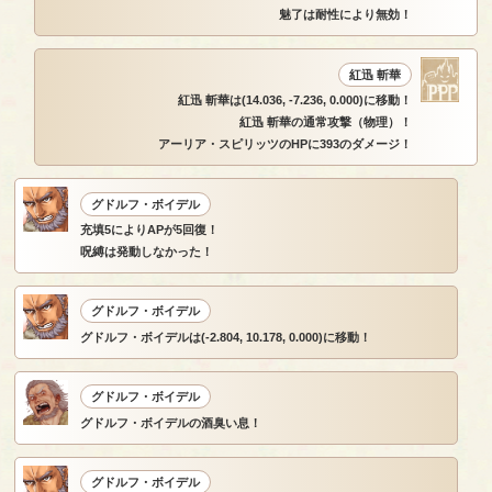
魅了は耐性により無効！
紅迅 斬華
紅迅 斬華は(14.036, -7.236, 0.000)に移動！
紅迅 斬華の通常攻撃（物理）！
アーリア・スピリッツのHPに393のダメージ！
グドルフ・ボイデル
充填5によりAPが5回復！
呪縛は発動しなかった！
グドルフ・ボイデル
グドルフ・ボイデルは(-2.804, 10.178, 0.000)に移動！
グドルフ・ボイデル
グドルフ・ボイデルの酒臭い息！
グドルフ・ボイデル