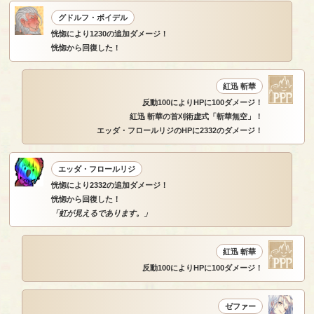
グドルフ・ボイデル
恍惚により1230の追加ダメージ！
恍惚から回復した！
紅迅 斬華
反動100によりHPに100ダメージ！
紅迅 斬華の首刈術虚式「斬華無空」！
エッダ・フロールリジのHPに2332のダメージ！
エッダ・フロールリジ
恍惚により2332の追加ダメージ！
恍惚から回復した！
「虹が見えるであります。」
紅迅 斬華
反動100によりHPに100ダメージ！
ゼファー