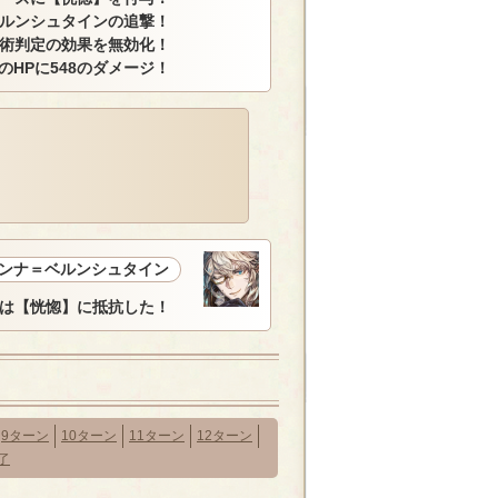
ルンシュタインの追撃！
術判定の効果を無効化！
HPに548のダメージ！
ンナ＝ベルンシュタイン
は【恍惚】に抵抗した！
9ターン
10ターン
11ターン
12ターン
了