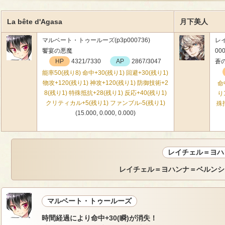
La bête d'Agasa
月下美人
マルベート・トゥールーズ(p3p000736)
レ
饗宴の悪魔
000
HP
4321/7330
AP
2867/3047
蒼
能率50(残り8) 命中+30(残り1) 回避+30(残り1)
物攻+120(残り1) 神攻+120(残り1) 防御技術+2
命
8(残り1) 特殊抵抗+28(残り1) 反応+40(残り1)
り
クリティカル+5(残り1) ファンブル-5(残り1)
殊
(15.000, 0.000, 0.000)
レイチェル＝ヨハ
レイチェル＝ヨハンナ＝ベルンシ
マルベート・トゥールーズ
時間経過により命中+30(瞬)が消失！