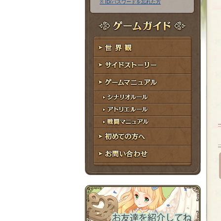
※ ID/パスワードを忘れた方
ア
ワ
ド
ー
レ
ド
ゲームガイド
ス
世界観
サイドストーリー
ゲームマニュアル
シナリオルール
アトリエルール
戦闘マニュアル
初めての方へ
お問い合わせ