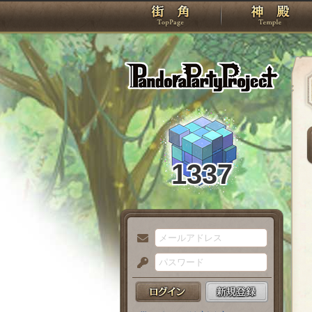
TOP
Pando
1337
メ
ー
パ
ル
ス