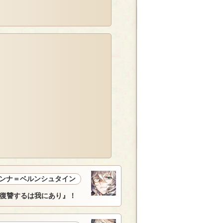
ンナ＝ベルンシュタイン
復讐するは我にあり』！