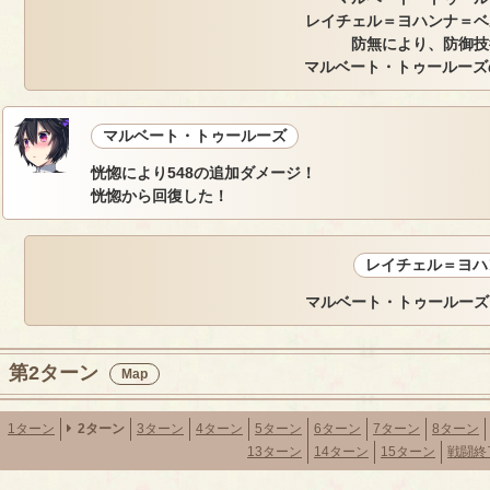
レイチェル＝ヨハンナ＝ベ
防無により、防御技
マルベート・トゥールーズの
マルベート・トゥールーズ
恍惚により548の追加ダメージ！
恍惚から回復した！
レイチェル＝ヨハ
マルベート・トゥールーズ
第2ターン
Map
1ターン
2ターン
3ターン
4ターン
5ターン
6ターン
7ターン
8ターン
13ターン
14ターン
15ターン
戦闘終