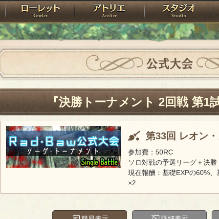
神殿
ローレット
アトリエ
raPartyProject
公式大会
『決勝トーナメント 2回戦 第1
第33回 レオン
参加費：50RC
ソロ対戦の予選リーグ＋決勝
現在報酬：基礎EXPの60%、
×2
簡易表示
詳細表示