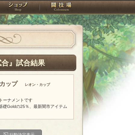
スタジオ
ショップ
闘技場
試合』試合結果
・カップ
レオン・カップ
トーナメントです
基礎Goldの25％、最新闇市アイテム
行動決定表示