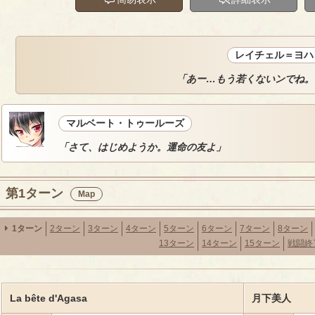
レイチェル＝ヨハ
「あー…もう若くないンでね。
マルベート・トゥールーズ
「さて、はじめようか。運命の友よ」
第1ターン
Map
1ターン
2ターン
3ターン
4ターン
5ターン
6ターン
7ターン
8ターン
13ターン
14ターン
15ターン
戦闘終
La bête d'Agasa
月下美人