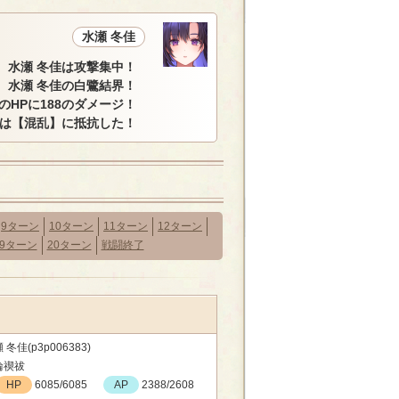
水瀬 冬佳
水瀬 冬佳は攻撃集中！
水瀬 冬佳の白鷺結界！
のHPに188のダメージ！
キは【混乱】に抵抗した！
9ターン
10ターン
11ターン
12ターン
19ターン
20ターン
戦闘終了
 冬佳(p3p006383)
輪禊祓
HP
6085/6085
AP
2388/2608