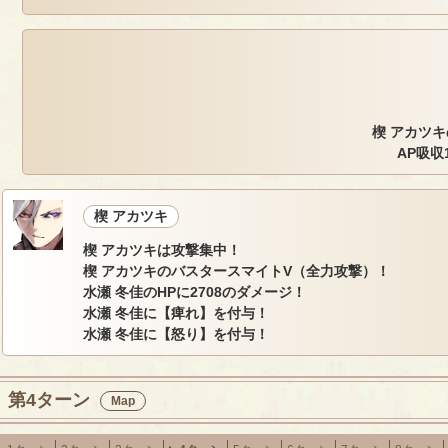
楔 アカツキ
AP吸収
楔 アカツキ
楔 アカツキは攻撃集中！
楔 アカツキのバスタースマイトV（全力攻撃）！
水瀬 冬佳のHPに2708のダメージ！
水瀬 冬佳に【痺れ】を付与！
水瀬 冬佳に【怒り】を付与！
第4ターン
Map