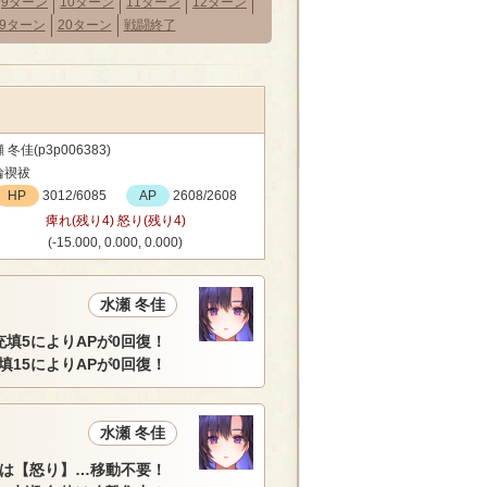
9ターン
10ターン
11ターン
12ターン
19ターン
20ターン
戦闘終了
 冬佳(p3p006383)
輪禊祓
HP
3012/6085
AP
2608/2608
痺れ(残り4) 怒り(残り4)
(-15.000, 0.000, 0.000)
水瀬 冬佳
充填5によりAPが0回復！
填15によりAPが0回復！
水瀬 冬佳
佳は【怒り】…移動不要！