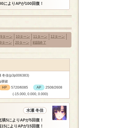
00によりAPが100回復！
9ターン
10ターン
11ターン
12ターン
19ターン
20ターン
戦闘終了
 冬佳(p3p006383)
輪禊祓
HP
5720/6085
AP
2508/2608
(-15.000, 0.000, 0.000)
水瀬 冬佳
充填5によりAPが5回復！
15によりAPが15回復！