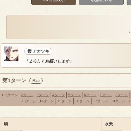
「
楔 アカツキ
「よろしくお願いします」
第1ターン
Map
1ターン
2ターン
3ターン
4ターン
5ターン
6ターン
7ターン
8ターン
13ターン
14ターン
15ターン
16ターン
17ターン
18ターン
暁
水天