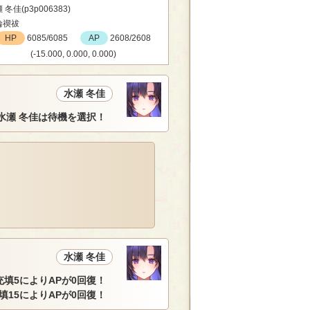
 冬佳(p3p006383)
輪禊祓
HP
6085/6085
AP
2608/2608
(-15.000, 0.000, 0.000)
水瀬 冬佳
水瀬 冬佳は待機を選択！
水瀬 冬佳
充填5によりAPが0回復！
填15によりAPが0回復！