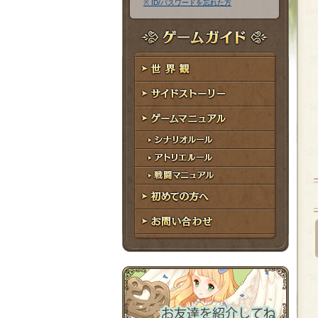
※ ID/パスワードを忘れた方
ア
ワ
ド
ー
レ
ド
ゲームガイド
ス
世界観
サイドストーリー
ゲームマニュアル
シナリオルール
アトリエルール
戦闘マニュアル
初めての方へ
お問い合わせ