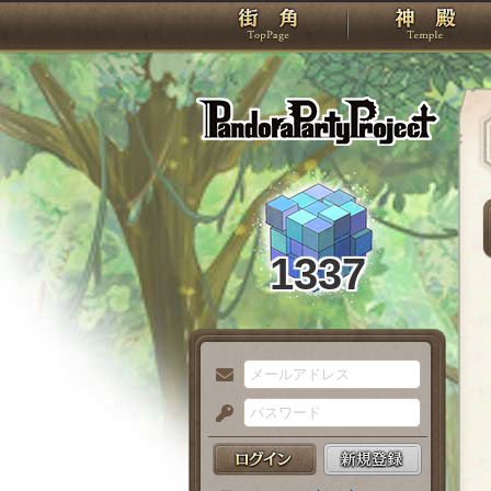
TOP
Pando
1337
メ
ー
パ
ル
ス