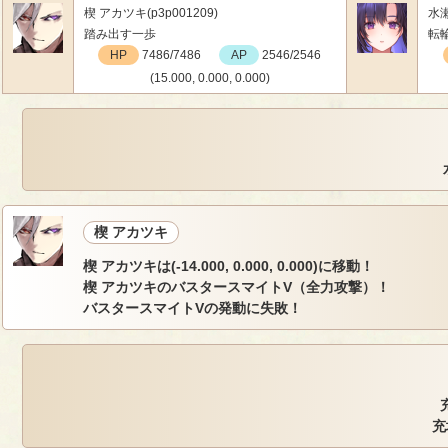
楔 アカツキ(p3p001209)
水瀬
踏み出す一歩
転
HP
7486/7486
AP
2546/2546
(15.000, 0.000, 0.000)
楔 アカツキ
楔 アカツキは(-14.000, 0.000, 0.000)に移動！
楔 アカツキのバスタースマイトV（全力攻撃）！
バスタースマイトVの発動に失敗！
充