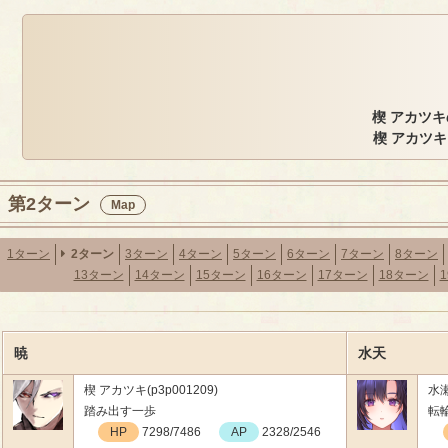
楔 アカツキ
楔 アカツ
第2ターン
Map
1ターン
2ターン
3ターン
4ターン
5ターン
6ターン
7ターン
8ターン
13ターン
14ターン
15ターン
16ターン
17ターン
18ターン
暁
水天
楔 アカツキ(p3p001209)
水瀬
踏み出す一歩
転
HP
7298/7486
AP
2328/2546