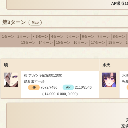
AP吸収1
第3ターン
Map
1ターン
2ターン
3ターン
4ターン
5ターン
6ターン
7ターン
8ターン
13ターン
14ターン
15ターン
16ターン
17ターン
18ターン
暁
水天
楔 アカツキ(p3p001209)
水瀬
踏み出す一歩
転
HP
7072/7486
AP
2110/2546
(-14.000, 0.000, 0.000)
充填