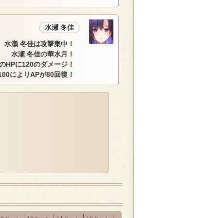
水瀬 冬佳
水瀬 冬佳は攻撃集中！
水瀬 冬佳の華水月！
のHPに120のダメージ！
100によりAPが80回復！