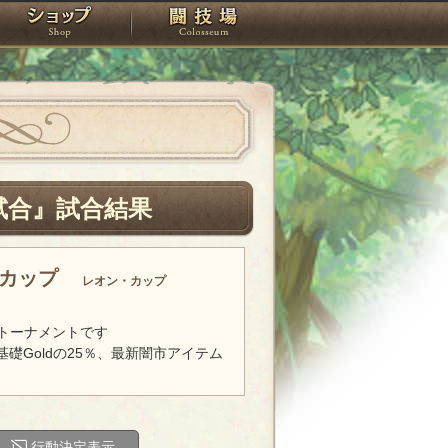
スタジオ
ショップ
闘技場
試合』試合結果
・カップ
レオン・カップ
トーナメントです
基礎Goldの25％、最新闇市アイテム
行動決定表示