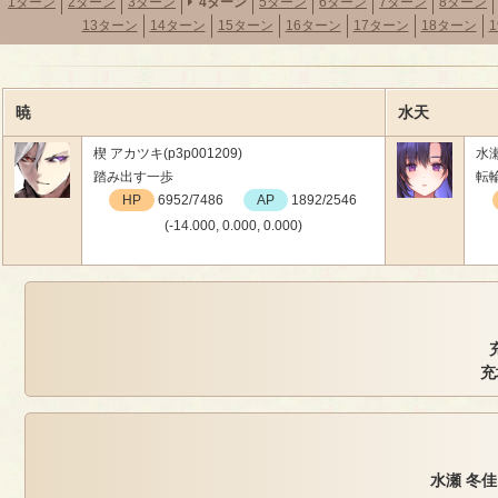
1ターン
2ターン
3ターン
4ターン
5ターン
6ターン
7ターン
8ターン
13ターン
14ターン
15ターン
16ターン
17ターン
18ターン
暁
水天
楔 アカツキ(p3p001209)
水瀬
踏み出す一歩
転
HP
6952/7486
AP
1892/2546
(-14.000, 0.000, 0.000)
充
水瀬 冬