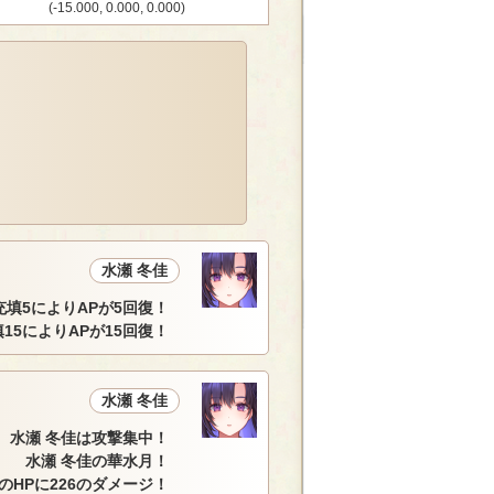
(-15.000, 0.000, 0.000)
水瀬 冬佳
充填5によりAPが5回復！
15によりAPが15回復！
水瀬 冬佳
水瀬 冬佳は攻撃集中！
水瀬 冬佳の華水月！
のHPに226のダメージ！