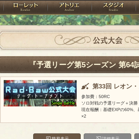
神殿
ローレット
アトリエ
raPartyProject
公式大会
『予選リーグ第5シーズン 第64
第33回 レオン
参加費：50RC
ソロ対戦の予選リーグ＋決勝
現在報酬：基礎EXPの60%、
×2
簡易表示
詳細表示