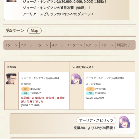
ジョージ・キングマンは(30.000, 0.000, 0.000)に移動！
ジョージ・キングマンの通常攻撃（物理）！
アーリア・スピリッツのHPに527のダメージ！
第5ターン
Map
1ターン
2ターン
3ターン
4ターン
5ターン
6ターン
7ターン
戦闘終了
PENGIN
へべれけおねえさん
ジョージ・キングマン(p3p007332)
アーリア・スピリッツ(p3p004400)
絶海武闘
キールで乾杯
HP
3326/7365
HP
2756/5985
AP
1347/1347
AP
2339/2839
感電(残り1) 毒(残り6) 致命(残り6) 封印
(31.00, 0.00, 0.00)
(残り3) 魅了(残り3)
(30.00, 0.00, 0.00)
アーリア・スピリッツ
充填30によりAPが30回復！