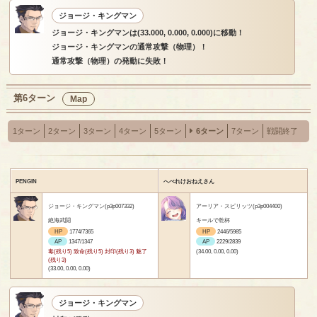
ジョージ・キングマン
ジョージ・キングマンは(33.000, 0.000, 0.000)に移動！
ジョージ・キングマンの通常攻撃（物理）！
通常攻撃（物理）の発動に失敗！
第6ターン
Map
1ターン
2ターン
3ターン
4ターン
5ターン
6ターン
7ターン
戦闘終了
PENGIN
へべれけおねえさん
ジョージ・キングマン(p3p007332)
アーリア・スピリッツ(p3p004400)
絶海武闘
キールで乾杯
HP
1774/7365
HP
2446/5985
AP
1347/1347
AP
2229/2839
毒(残り5) 致命(残り5) 封印(残り3) 魅了
(34.00, 0.00, 0.00)
(残り3)
(33.00, 0.00, 0.00)
ジョージ・キングマン