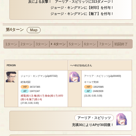
反による反撃！ アーリア・スピリッツに313ダメージ！
ジョージ・キングマンに【封印】を付与！
ジョージ・キングマンに【魅了】を付与！
第4ターン
Map
1ターン
2ターン
3ターン
4ターン
5ターン
6ターン
7ターン
戦闘終了
PENGIN
へべれけおねえさん
ジョージ・キングマン(p3p007332)
アーリア・スピリッツ(p3p004400)
絶海武闘
キールで乾杯
HP
3672/7365
HP
3352/5985
AP
1347/1347
AP
2449/2839
感電(残り2) 毒(残り7) 致命(残り7) 封印
(31.00, 0.00, 0.00)
(残り4) 魅了(残り4)
(27.00, 0.00, 0.00)
アーリア・スピリッツ
充填30によりAPが30回復！