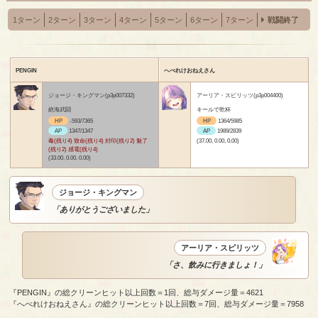
1ターン
2ターン
3ターン
4ターン
5ターン
6ターン
7ターン
戦闘終了
PENGIN
へべれけおねえさん
ジョージ・キングマン(p3p007332)
アーリア・スピリッツ(p3p004400)
絶海武闘
キールで乾杯
HP
-593/7365
HP
1364/5985
AP
1347/1347
AP
1989/2839
毒(残り4) 致命(残り4) 封印(残り2) 魅了
(37.00, 0.00, 0.00)
(残り2) 感電(残り4)
(33.00, 0.00, 0.00)
ジョージ・キングマン
「ありがとうございました」
アーリア・スピリッツ
「さ、飲みに行きましょ！」
『PENGIN』の総クリーンヒット以上回数＝1回、総与ダメージ量＝4621
『へべれけおねえさん』の総クリーンヒット以上回数＝7回、総与ダメージ量＝7958