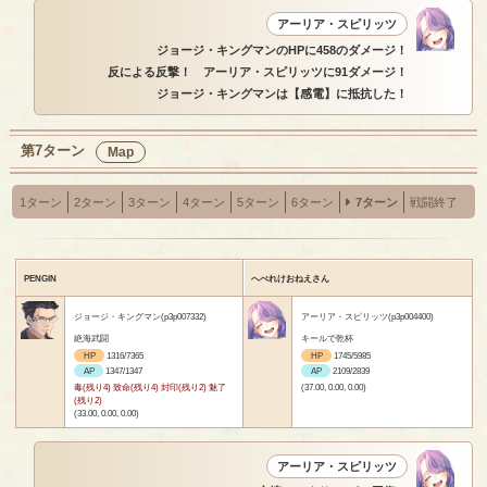
アーリア・スピリッツ
ジョージ・キングマンのHPに458のダメージ！
反による反撃！ アーリア・スピリッツに91ダメージ！
ジョージ・キングマンは【感電】に抵抗した！
第7ターン
Map
1ターン
2ターン
3ターン
4ターン
5ターン
6ターン
7ターン
戦闘終了
PENGIN
へべれけおねえさん
ジョージ・キングマン(p3p007332)
アーリア・スピリッツ(p3p004400)
絶海武闘
キールで乾杯
HP
1316/7365
HP
1745/5985
AP
1347/1347
AP
2109/2839
毒(残り4) 致命(残り4) 封印(残り2) 魅了
(37.00, 0.00, 0.00)
(残り2)
(33.00, 0.00, 0.00)
アーリア・スピリッツ