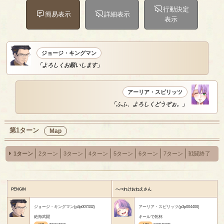
行動決定
簡易表示
詳細表示
表示
ジョージ・キングマン
「よろしくお願いします」
アーリア・スピリッツ
「ふふ、よろしくどうぞぉ。」
第1ターン
Map
1ターン
2ターン
3ターン
4ターン
5ターン
6ターン
7ターン
戦闘終了
PENGIN
へべれけおねえさん
ジョージ・キングマン(p3p007332)
アーリア・スピリッツ(p3p004400)
絶海武闘
キールで乾杯