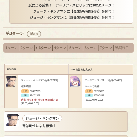
反による反撃！ アーリア・スピリッツに102ダメージ！
ジョージ・キングマンに【毒(効果時間2倍)】を付与！
ジョージ・キングマンに【致命(効果時間2倍)】を付与！
第3ターン
Map
1ターン
2ターン
3ターン
4ターン
5ターン
6ターン
7ターン
戦闘終了
PENGIN
へべれけおねえさん
ジョージ・キングマン(p3p007332)
アーリア・スピリッツ(p3p004400)
絶海武闘
キールで乾杯
HP
5240/7365
HP
5021/5985
AP
1347/1347
AP
2559/2839
感電(残り3) 毒(残り8) 致命(残り8)
(28.00, 0.00, 0.00)
(17.00, 0.00, 0.00)
ジョージ・キングマン
毒は耐性により無効！