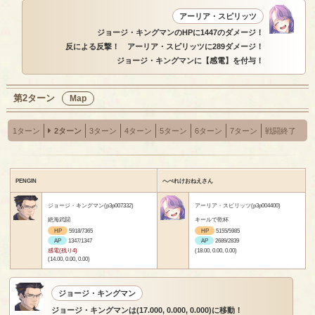
アーリア・スピリッツ
ジョージ・キングマンのHPに1447のダメージ！
反による反撃！ アーリア・スピリッツに289ダメージ！
ジョージ・キングマンに【感電】を付与！
第2ターン
Map
1ターン
2ターン
3ターン
4ターン
5ターン
6ターン
7ターン
戦闘終了
PENGIN
へべれけおねえさん
ジョージ・キングマン(p3p007332)
アーリア・スピリッツ(p3p004400)
絶海武闘
キールで乾杯
HP
5918/7365
HP
5155/5985
AP
1347/1347
AP
2689/2839
感電(残り4)
(18.00, 0.00, 0.00)
(14.00, 0.00, 0.00)
ジョージ・キングマン
ジョージ・キングマンは(17.000, 0.000, 0.000)に移動！