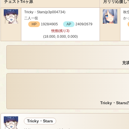
チェストTriヶ原
月リリ応援し
Tricky・Stars(p3p004734)
秋空
二人一役
かっ
HP
1928/4905
AP
2409/2679
恍惚(残り3)
(18.000, 0.000, 0.000)
充填
Tricky・Sta
Tricky・Stars