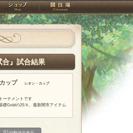
スタジオ
ショップ
闘技場
試合』試合結果
・カップ
レオン・カップ
トーナメントです
基礎Goldの25％、最新闇市アイテム
行動決定表示