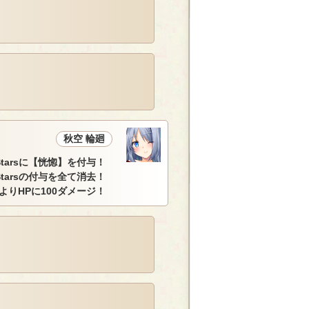
秋空 輪廻
・Starsに【恍惚】を付与！
Starsの付与を全て消去！
によりHPに100ダメージ！