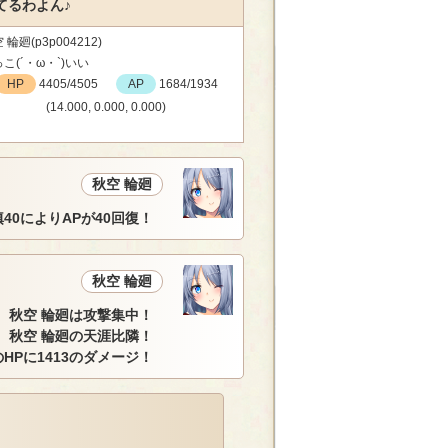
てるわよん♪
 輪廻(p3p004212)
こ(´・ω・`)いい
HP
4405/4505
AP
1684/1934
(14.000, 0.000, 0.000)
秋空 輪廻
40によりAPが40回復！
秋空 輪廻
秋空 輪廻は攻撃集中！
秋空 輪廻の天涯比隣！
rsのHPに1413のダメージ！