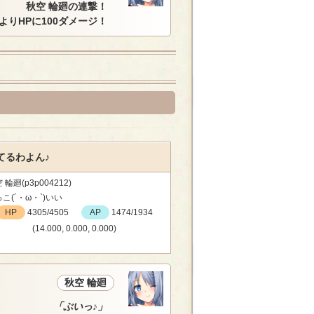
秋空 輪廻の連撃！
によりHPに100ダメージ！
てるわよん♪
 輪廻(p3p004212)
こ(´・ω・`)いい
HP
4305/4505
AP
1474/1934
(14.000, 0.000, 0.000)
秋空 輪廻
「ぶいっ♪」