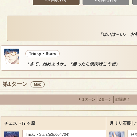
「はいは～い♪ お
Tricky・Stars
「さて、始めようか」『勝ったら焼肉行こうぜ」
第1ターン
Map
1ターン
2ターン
戦闘終了
チェストTriヶ原
月リリ応援し
Tricky・Stars(p3p004734)
秋空