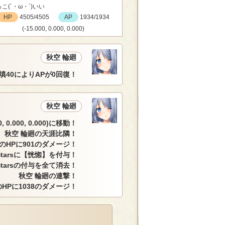
こ(´・ω・`)いい
HP
4505/4505
AP
1934/1934
(-15.000, 0.000, 0.000)
秋空 輪廻
填40によりAPが0回復！
秋空 輪廻
 0.000, 0.000)に移動！
秋空 輪廻の天涯比隣！
arsのHPに901のダメージ！
・Starsに【恍惚】を付与！
Starsの付与を全て消去！
秋空 輪廻の連撃！
rsのHPに1038のダメージ！