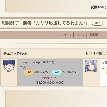
反動100
戦闘終了 - 勝者『月リリ応援してるわよん♪』
Map
1ターン
2ターン
戦闘終了
チェストTriヶ原
月リリ応援し
Tricky・Stars(p3p004734)
秋空
二人一役
かっ
HP
-898/4905
AP
2409/2679
恍惚(残り4)
(18.000, 0.000, 0.000)