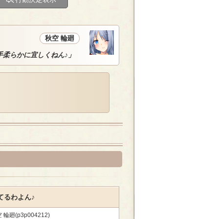
秋空 輪廻
手柔らかに宜しくねん♪」
てるわよん♪
 輪廻(p3p004212)