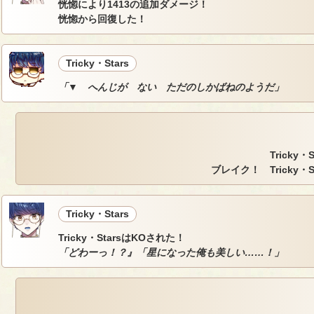
恍惚により1413の追加ダメージ！
恍惚から回復した！
Tricky・Stars
「▼ へんじが ない ただのしかばねのようだ」
Tricky
ブレイク！ Tricky・
Tricky・Stars
Tricky・StarsはKOされた！
「どわーっ！？』「星になった俺も美しい……！」