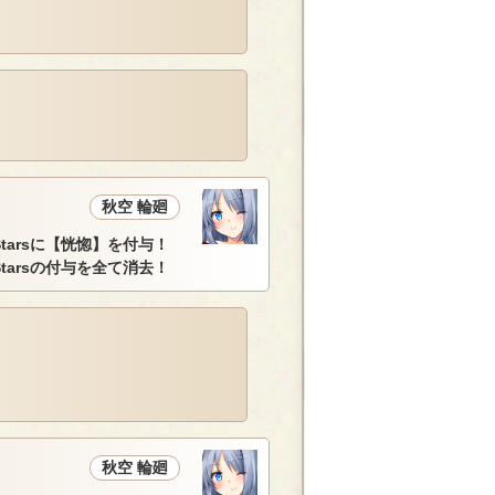
秋空 輪廻
・Starsに【恍惚】を付与！
Starsの付与を全て消去！
秋空 輪廻