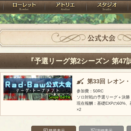
神殿
ローレット
アトリエ
raPartyProject
公式大会
『予選リーグ第2シーズン 第47
第33回 レオン
参加費：50RC
ソロ対戦の予選リーグ＋決勝
現在報酬：基礎EXPの60%、
×2
簡易表示
詳細表示