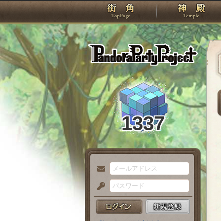
TOP
Pando
1337
メ
ー
パ
ル
ス