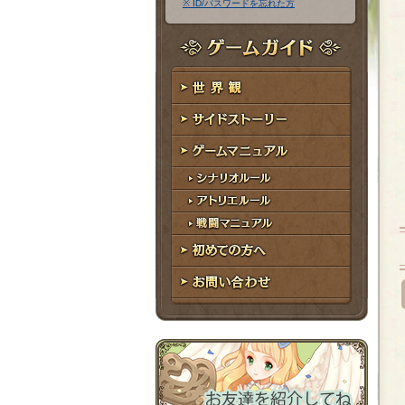
※ ID/パスワードを忘れた方
ア
ワ
ド
ー
レ
ド
ゲームガイド
ス
世界観
サイドストーリー
ゲームマニュアル
シナリオルール
アトリエルール
戦闘マニュアル
初めての方へ
お問い合わせ