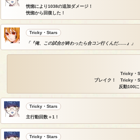
恍惚により1038の追加ダメージ！
恍惚から回復した！
Tricky・Stars
「『俺、この試合が終わったら合コン行くんだ……』」
Tricky
ブレイク！ Tricky・
反動100
Tricky・Stars
主行動回数＋1！
Tricky・Stars