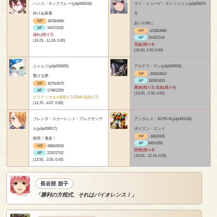
ハンス・キングスレー(p3p008418)
ライ・リューゲ・マンソンジュ(p3p00870
砕けぬ蒼翼
2)
HP
3878/4060
あいの為に
AP
1647/2105
HP
-2158/2685
崩れ(残り7)
AP
2142/2142
(16.23, -11.24, 0.00)
流血(残り4)
(15.00, 2.50, 0.00)
ニャムリ(p3p008365)
アルテラ・サン(p3p008555)
HP
-2094/2810
繋げる夢
AP
1629/1815
HP
4075/4075
業炎(残り2) 流血(残り4)
AP
1748/2258
(15.00, -2.50, 0.00)
クリティカル+4(残り7) EXA+5(残り7)
(12.70, -4.07, 0.00)
ブレンダ・スカーレット・アレクサンデ
アンタレス・SCP0-N(p3p000138)
ル(p3p008017)
ポイズン・エンド
HP
-180/2935
猪突！邁進！
AP
845/1055
HP
8980/9005
恍惚(残り4)
AP
2232/2742
(16.54, -12.19, 0.00)
(13.55, -3.55, 0.00)
長谷部 朋子
「勝利の方程式、それはバイオレンス！」