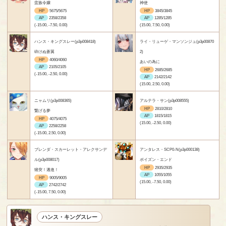
蛮族令嬢
神使
HP
5675/5675
HP
3845/3845
AP
2358/2358
AP
1285/1285
(-15.00, -7.50, 0.00)
(15.00, 7.50, 0.00)
ハンス・キングスレー(p3p008418)
ライ・リューゲ・マンソンジュ(p3p00870
砕けぬ蒼翼
2)
HP
4060/4060
あいの為に
AP
2105/2105
HP
2685/2685
(-15.00, -2.50, 0.00)
AP
2142/2142
(15.00, 2.50, 0.00)
ニャムリ(p3p008365)
アルテラ・サン(p3p008555)
HP
2810/2810
繋げる夢
AP
1815/1815
HP
4075/4075
(15.00, -2.50, 0.00)
AP
2258/2258
(-15.00, 2.50, 0.00)
ブレンダ・スカーレット・アレクサンデ
アンタレス・SCP0-N(p3p000138)
ル(p3p008017)
ポイズン・エンド
HP
2935/2935
猪突！邁進！
AP
1055/1055
HP
9005/9005
(15.00, -7.50, 0.00)
AP
2742/2742
(-15.00, 7.50, 0.00)
ハンス・キングスレー