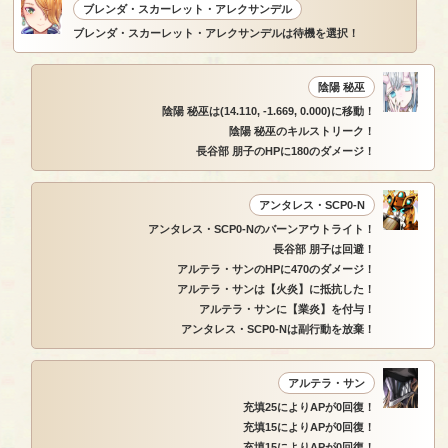
ブレンダ・スカーレット・アレクサンデル
ブレンダ・スカーレット・アレクサンデルは待機を選択！
陰陽 秘巫
陰陽 秘巫は(14.110, -1.669, 0.000)に移動！
陰陽 秘巫のキルストリーク！
長谷部 朋子のHPに180のダメージ！
アンタレス・SCP0-N
アンタレス・SCP0-Nのバーンアウトライト！
長谷部 朋子は回避！
アルテラ・サンのHPに470のダメージ！
アルテラ・サンは【火炎】に抵抗した！
アルテラ・サンに【業炎】を付与！
アンタレス・SCP0-Nは副行動を放棄！
アルテラ・サン
充填25によりAPが0回復！
充填15によりAPが0回復！
充填15によりAPが0回復！