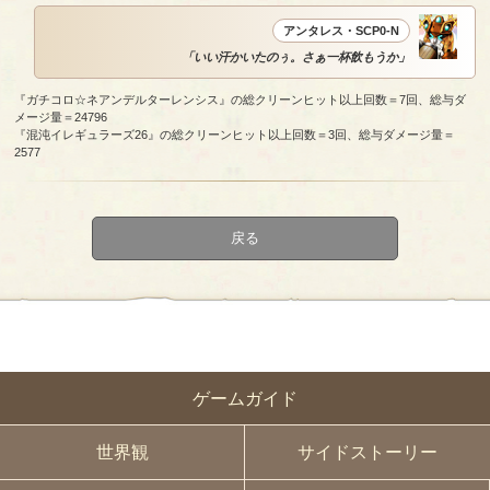
アンタレス・SCP0-N
「いい汗かいたのぅ。さぁ一杯飲もうか」
『ガチコロ☆ネアンデルターレンシス』の総クリーンヒット以上回数＝7回、総与ダ
メージ量＝24796
『混沌イレギュラーズ26』の総クリーンヒット以上回数＝3回、総与ダメージ量＝
2577
戻る
ゲームガイド
世界観
サイドストーリー