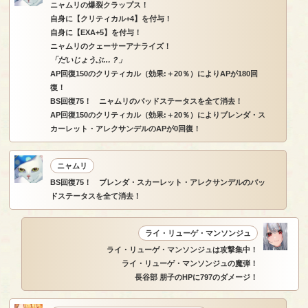
ニャムリの爆裂クラップス！
自身に【クリティカル+4】を付与！
自身に【EXA+5】を付与！
ニャムリのクェーサーアナライズ！
「だいじょうぶ…？」
AP回復150のクリティカル（効果:＋20％）によりAPが180回
復！
BS回復75！ ニャムリのバッドステータスを全て消去！
AP回復150のクリティカル（効果:＋20％）によりブレンダ・ス
カーレット・アレクサンデルのAPが0回復！
ニャムリ
BS回復75！ ブレンダ・スカーレット・アレクサンデルのバッ
ドステータスを全て消去！
ライ・リューゲ・マンソンジュ
ライ・リューゲ・マンソンジュは攻撃集中！
ライ・リューゲ・マンソンジュの魔弾！
長谷部 朋子のHPに797のダメージ！