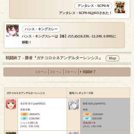
アンタレス・SCP0-N
アンタレス・SCP0-NはKOされた！
ハンス・キングスレー
ハンス・キングスレーは【移】のため(16.230, -11.249, 0.000)に
移動！
戦闘終了 - 勝者『ガチコロ☆ネアンデルターレンシス』
Map
1ターン
2ターン
3ターン
戦闘終了
ガチコロ☆ネアンデルターレンシス
混沌イレギュラーズ26
長谷部 朋子(p3p008321)
陰陽 秘巫(p3p008761)
蛮族令嬢
神使
HP
3906/5675
HP
-1035/3845
AP
2238/2358
AP
1185/1285
ショック(残り3)
流血(残り4)
(14.01, -2.66, 0.00)
(14.11, -1.66, 0.00)