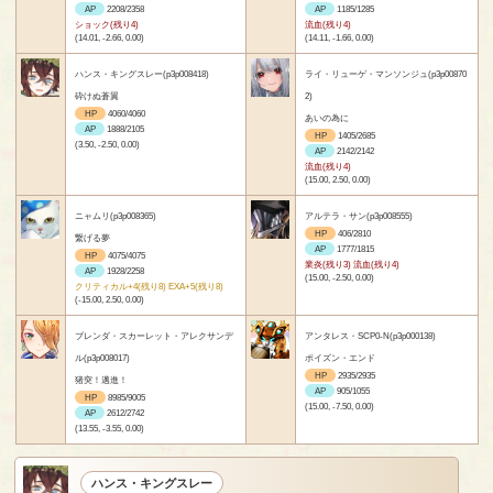
AP
2208/2358
AP
1185/1285
ショック(残り4)
流血(残り4)
(14.01, -2.66, 0.00)
(14.11, -1.66, 0.00)
ハンス・キングスレー(p3p008418)
ライ・リューゲ・マンソンジュ(p3p00870
砕けぬ蒼翼
2)
HP
4060/4060
あいの為に
AP
1888/2105
HP
1405/2685
(3.50, -2.50, 0.00)
AP
2142/2142
流血(残り4)
(15.00, 2.50, 0.00)
ニャムリ(p3p008365)
アルテラ・サン(p3p008555)
HP
406/2810
繋げる夢
AP
1777/1815
HP
4075/4075
業炎(残り3) 流血(残り4)
AP
1928/2258
(15.00, -2.50, 0.00)
クリティカル+4(残り8) EXA+5(残り8)
(-15.00, 2.50, 0.00)
ブレンダ・スカーレット・アレクサンデ
アンタレス・SCP0-N(p3p000138)
ル(p3p008017)
ポイズン・エンド
HP
2935/2935
猪突！邁進！
AP
905/1055
HP
8985/9005
(15.00, -7.50, 0.00)
AP
2612/2742
(13.55, -3.55, 0.00)
ハンス・キングスレー