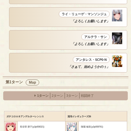
ライ・リューゲ・マンソンジュ
「よろしくお願いします」
アルテラ・サン
「よろしくお願いします」
アンタレス・SCP0-N
「さぁて、始めようかのぅ」
第1ターン
Map
1ターン
2ターン
3ターン
戦闘終了
ガチコロ☆ネアンデルターレンシス
混沌イレギュラーズ26
長谷部 朋子(p3p008321)
陰陽 秘巫(p3p008761)