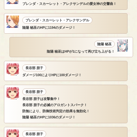
ブレンダ・スカーレット・アレクサンデルの愛女神の交響曲！
ブレンダ・スカーレット・アレクサンデル
陰陽 秘巫のHPに1194のダメージ！
陰陽 秘巫
陰陽 秘巫はHPが1になって再び立ち上がる！
長谷部 朋子
ダメージ100によりHPに100ダメージ！
長谷部 朋子
長谷部 朋子は攻撃集中！
長谷部 朋子の必滅のアロガントスパーク！
防無により、防御技術判定の効果を無効化！
陰陽 秘巫のHPに1036のダメージ！
長谷部 朋子