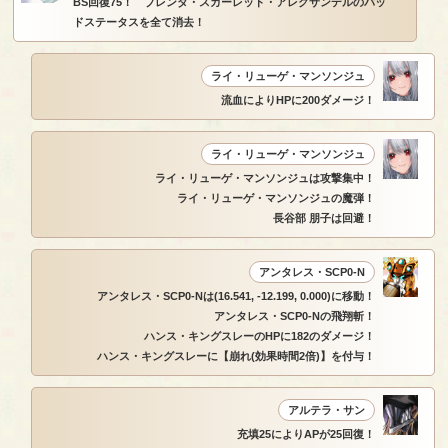
BS回復75！ ブレンダ・スカーレット・アレクサンデルのバッ
ドステータスを全て消去！
ライ・リューゲ・マンソンジュ
流血によりHPに200ダメージ！
ライ・リューゲ・マンソンジュ
ライ・リューゲ・マンソンジュは攻撃集中！
ライ・リューゲ・マンソンジュの魔弾！
長谷部 朋子は回避！
アンタレス・SCP0-N
アンタレス・SCP0-Nは(16.541, -12.199, 0.000)に移動！
アンタレス・SCP0-Nの飛翔斬！
ハンス・キングスレーのHPに182のダメージ！
ハンス・キングスレーに【崩れ(効果時間2倍)】を付与！
アルテラ・サン
充填25によりAPが25回復！