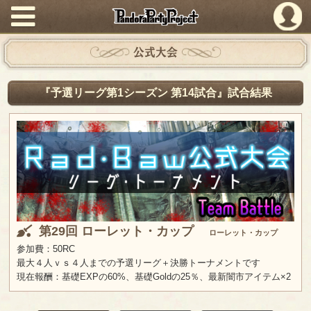
PandoraPartyProject
公式大会
『予選リーグ第1シーズン 第14試合』試合結果
第29回 ローレット・カップ
ローレット・カップ
参加費：50RC
最大４人ｖｓ４人までの予選リーグ＋決勝トーナメントです
現在報酬：基礎EXPの60%、基礎Goldの25％、最新闇市アイテム×2