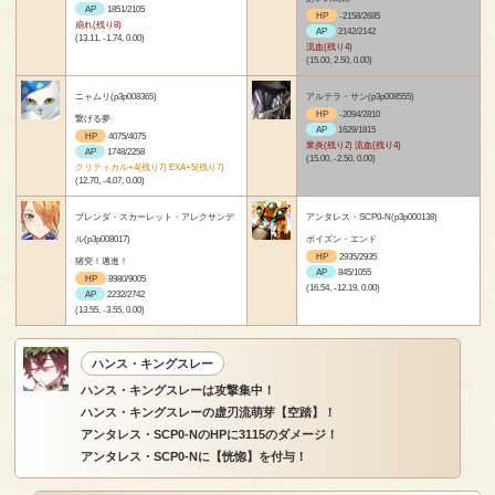
AP
1851/2105
HP
-2158/2685
崩れ(残り8)
AP
2142/2142
(13.11, -1.74, 0.00)
流血(残り4)
(15.00, 2.50, 0.00)
ニャムリ(p3p008365)
アルテラ・サン(p3p008555)
HP
-2094/2810
繋げる夢
AP
1629/1815
HP
4075/4075
業炎(残り2) 流血(残り4)
AP
1748/2258
(15.00, -2.50, 0.00)
クリティカル+4(残り7) EXA+5(残り7)
(12.70, -4.07, 0.00)
ブレンダ・スカーレット・アレクサンデ
アンタレス・SCP0-N(p3p000138)
ル(p3p008017)
ポイズン・エンド
HP
2935/2935
猪突！邁進！
AP
845/1055
HP
8980/9005
(16.54, -12.19, 0.00)
AP
2232/2742
(13.55, -3.55, 0.00)
ハンス・キングスレー
ハンス・キングスレーは攻撃集中！
ハンス・キングスレーの虚刃流萌芽【空踏】！
アンタレス・SCP0-NのHPに3115のダメージ！
アンタレス・SCP0-Nに【恍惚】を付与！