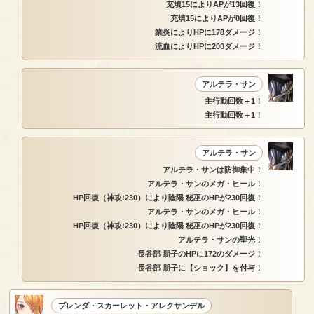
充填15によりAPが13回復！
充填15によりAPが0回復！
業炎によりHPに178ダメージ！
流血によりHPに200ダメージ！
アルテラ・サン
主行動回数＋1！
主行動回数＋1！
アルテラ・サン
アルテラ・サンは防御集中！
アルテラ・サンのメガ・ヒール！
HP回復（神攻:230）により陰陽 秘巫のHPが230回復！
アルテラ・サンのメガ・ヒール！
HP回復（神攻:230）により陰陽 秘巫のHPが230回復！
アルテラ・サンの聖光！
長谷部 朋子のHPに172のダメージ！
長谷部 朋子に【ショック】を付与！
ブレンダ・スカーレット・アレクサンデル