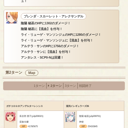
ュ！
ブレンダ・スカーレット・アレクサンデル
陰陽 秘巫のHPに1302のダメージ！
陰陽 秘巫に【流血】を付与！
ライ・リューゲ・マンソンジュのHPに1280のダメージ！
ライ・リューゲ・マンソンジュに【流血】を付与！
アルテラ・サンのHPに1756のダメージ！
アルテラ・サンに【流血】を付与！
アンタレス・SCP0-Nは回避！
第2ターン
Map
1ターン
2ターン
3ターン
戦闘終了
ガチコロ☆ネアンデルターレンシス
混沌イレギュラーズ26
長谷部 朋子(p3p008321)
陰陽 秘巫(p3p008761)
蛮族令嬢
神使
HP
4178/5675
HP
2543/3845