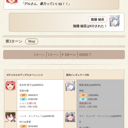
「デルさん、暴力っていいね！！」
陰陽 秘巫
陰陽 秘巫はKOされた！
第3ターン
Map
1ターン
2ターン
3ターン
戦闘終了
ガチコロ☆ネアンデルターレンシス
混沌イレギュラーズ26
長谷部 朋子(p3p008321)
陰陽 秘巫(p3p008761)
蛮族令嬢
神使
HP
3906/5675
HP
-1035/3845
AP
2238/2358
AP
1185/1285
ショック(残り3)
流血(残り4)
(14.01, -2.66, 0.00)
(14.11, -1.66, 0.00)
ハンス・キングスレー(p3p008418)
ライ・リューゲ・マンソンジュ(p3p00870
砕けぬ蒼翼
2)
HP
3878/4060
あいの為に