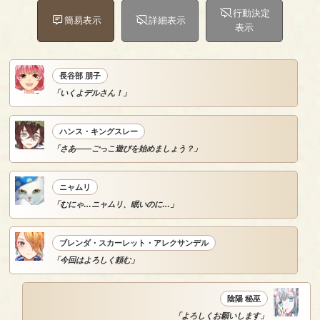
行動決定
簡易表示
詳細表示
表示
長谷部 朋子
「いくよデルさん！」
ハンス・キングスレー
「さあ――ごっこ遊びを始めましょう？」
ニャムリ
「むにゃ…ニャムリ、眠いのに…」
ブレンダ・スカーレット・アレクサンデル
「今回はよろしく頼む」
陰陽 秘巫
「よろしくお願いします」