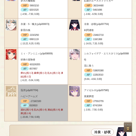
穿天の魔槍姫
紅眼のエースストライカー
HP
590/3210
HP
3823/4480
AP
820/1520
AP
546/1696
(-4.50, -7.50, 0.00)
(-3.92, -6.59, 0.00)
氷瀬・S・颯太(p3p006973)
冷泉・紗夜(p3p007754)
影雷白狐
剣閃連歌
HP
223/3250
HP
2346/2710
AP
699/1119
AP
118/1368
(-13.22, 6.20, 0.00)
(-14.01, 7.33, 0.00)
ミィ・アンミニィ(p3p008009)
シルフォイデア・エリスタリス(p3p00088
祈捧の冒険者
6)
HP
6032/8355
花に集う
AP
857/957
HP
5380/5380
痺れ(残り3) 麻痺(残り2) 乱れ(残り3) 凍
AP
1335/2010
結(残り2)
(6.64, -4.64, 0.00)
(-6.22, -5.04, 0.00)
迅牙(p3p007704)
アイゼルネ(p3p007580)
ヘビーアームズ
黒紫夢想
HP
-1718/2100
HP
2755/2755
AP
810/810
AP
874/1064
崩れ(残り4) 乱れ(残り4) 凍結(残り4) 麻
(-3.50, -7.50, 0.00)
痺(残り4)
(-15.00, 7.50, 0.00)
冷泉・紗夜