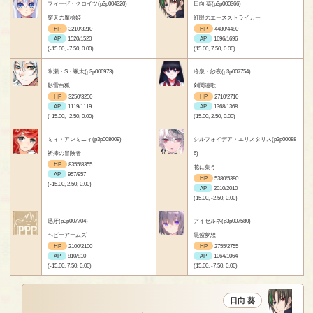
フィーゼ・クロイツ(p3p004320)
日向 葵(p3p000366)
穿天の魔槍姫
紅眼のエースストライカー
HP
3210/3210
HP
4480/4480
AP
1520/1520
AP
1696/1696
(-15.00, -7.50, 0.00)
(15.00, 7.50, 0.00)
氷瀬・S・颯太(p3p006973)
冷泉・紗夜(p3p007754)
影雷白狐
剣閃連歌
HP
3250/3250
HP
2710/2710
AP
1119/1119
AP
1368/1368
(-15.00, -2.50, 0.00)
(15.00, 2.50, 0.00)
ミィ・アンミニィ(p3p008009)
シルフォイデア・エリスタリス(p3p00088
祈捧の冒険者
6)
HP
8355/8355
花に集う
AP
957/957
HP
5380/5380
(-15.00, 2.50, 0.00)
AP
2010/2010
(15.00, -2.50, 0.00)
迅牙(p3p007704)
アイゼルネ(p3p007580)
ヘビーアームズ
黒紫夢想
HP
2100/2100
HP
2755/2755
AP
810/810
AP
1064/1064
(-15.00, 7.50, 0.00)
(15.00, -7.50, 0.00)
日向 葵