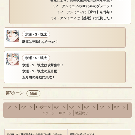
ミィ・アンミニィのHPに46のダメージ！
ミィ・アンミニィに【痺れ】を付与！
ミィ・アンミニィは【感電】に抵抗した！
氷瀬・S・颯太
麻痺は発動しなかった！
氷瀬・S・颯太
氷瀬・S・颯太は攻撃集中！
氷瀬・S・颯太の五月雨！
五月雨の発動に失敗！
第3ターン
Map
1ターン
2ターン
3ターン
4ターン
5ターン
6ターン
7ターン
8ターン
9ターン
10ターン
戦闘終了
その時、その場で居合わせた面子で結成したチーム
混沌イレギュラーズ16