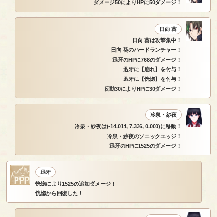
ダメージ50によりHPに50ダメージ！
日向 葵
日向 葵は攻撃集中！
日向 葵のハードランチャー！
迅牙のHPに768のダメージ！
迅牙に【崩れ】を付与！
迅牙に【恍惚】を付与！
反動30によりHPに30ダメージ！
冷泉・紗夜
冷泉・紗夜は(-14.014, 7.336, 0.000)に移動！
冷泉・紗夜のソニックエッジ！
迅牙のHPに1525のダメージ！
迅牙
恍惚により1525の追加ダメージ！
恍惚から回復した！