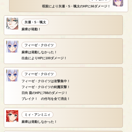
呪殺により氷瀬・S・颯太のHPに66ダメージ！
氷瀬・S・颯太
麻痺が発動！
フィーゼ・クロイツ
麻痺は発動しなかった！
出血によりHPに100ダメージ！
フィーゼ・クロイツ
フィーゼ・クロイツは攻撃集中！
フィーゼ・クロイツの剣魔双撃！
日向 葵のHPに788のダメージ！
ブレイク！ の付与を全て消去！
ミィ・アンミニィ
麻痺は発動しなかった！