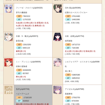
フィーゼ・クロイツ(p3p004320)
日向 葵(p3p000366)
穿天の魔槍姫
紅眼のエースストライカー
HP
790/3210
HP
3761/4480
AP
1170/1520
AP
1446/1696
出血(残り2) 痺れ(残り3) 感電(残り3) 乱
(-3.92, -6.59, 0.00)
れ(残り3) 凍結(残り3) 麻痺(残り3)
(-4.50, -7.50, 0.00)
氷瀬・S・颯太(p3p006973)
冷泉・紗夜(p3p007754)
影雷白狐
剣閃連歌
HP
2281/3250
HP
1871/2710
AP
839/1119
AP
718/1368
麻痺(残り3)
足止(残り3) 崩れ(残り3) 致命(残り3)
(-13.22, 6.20, 0.00)
(-14.01, 7.33, 0.00)
ミィ・アンミニィ(p3p008009)
シルフォイデア・エリスタリス(p3p00088
祈捧の冒険者
6)
HP
8049/8355
花に集う
AP
857/957
HP
5380/5380
痺れ(残り4)
AP
1685/2010
(-6.22, -5.04, 0.00)
(6.64, -4.64, 0.00)
迅牙(p3p007704)
アイゼルネ(p3p007580)
ヘビーアームズ
黒紫夢想
HP
-1718/2100
HP
2755/2755
AP
810/810
AP
874/1064
崩れ(残り4) 乱れ(残り4) 凍結(残り4) 麻
(-3.50, -7.50, 0.00)