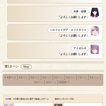
冷泉・紗夜
「よろしくお願いします」
シルフォイデア・エリスタリス
「よろしくお願いします」
アイゼルネ
「よろしくお願いします」
第1ターン
Map
1ターン
2ターン
3ターン
4ターン
5ターン
6ターン
7ターン
8ターン
9ターン
10ターン
戦闘終了
その時、その場で居合わせた面子で結成したチーム
混沌イレギュラーズ16