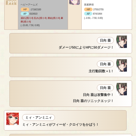
ヘビーアームズ
黒紫夢想
HP
-1718/2100
HP
2755/2755
AP
810/810
AP
874/1064
崩れ(残り4) 乱れ(残り4) 凍結(残り4) 麻
(-3.50, -7.50, 0.00)
痺(残り4)
(-15.00, 7.50, 0.00)
日向 葵
ダメージ50によりHPに50ダメージ！
日向 葵
主行動回数＋1！
日向 葵
日向 葵は攻撃集中！
日向 葵のソニックエッジ！
ミィ・アンミニィ
ミィ・アンミニィがフィーゼ・クロイツをかばう！