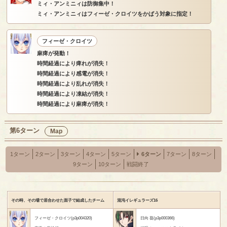
ミィ・アンミニィは防御集中！
ミィ・アンミニィはフィーゼ・クロイツをかばう対象に指定！
フィーゼ・クロイツ
麻痺が発動！
時間経過により痺れが消失！
時間経過により感電が消失！
時間経過により乱れが消失！
時間経過により凍結が消失！
時間経過により麻痺が消失！
第6ターン
Map
1ターン
2ターン
3ターン
4ターン
5ターン
6ターン
7ターン
8ターン
9ターン
10ターン
戦闘終了
その時、その場で居合わせた面子で結成したチーム
混沌イレギュラーズ16
フィーゼ・クロイツ(p3p004320)
日向 葵(p3p000366)