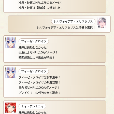
冷泉・紗夜のHPに178のダメージ！
冷泉・紗夜は【致命】に抵抗した！
シルフォイデア・エリスタリス
シルフォイデア・エリスタリスは待機を選択！
フィーゼ・クロイツ
麻痺は発動しなかった！
出血によりHPに100ダメージ！
時間経過により出血が消失！
フィーゼ・クロイツ
フィーゼ・クロイツは攻撃集中！
フィーゼ・クロイツの剣魔双撃！
日向 葵のHPに1000のダメージ！
ブレイク！ の付与を全て消去！
ミィ・アンミニィ
麻痺は発動しなかった！