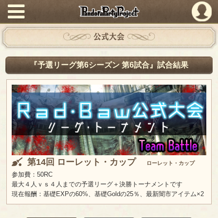
PandoraPartyProject
公式大会
『予選リーグ第6シーズン 第6試合』試合結果
第14回 ローレット・カップ
ローレット・カップ
参加費：50RC
最大４人ｖｓ４人までの予選リーグ＋決勝トーナメントです
現在報酬：基礎EXPの60%、基礎Goldの25％、最新闇市アイテム×2