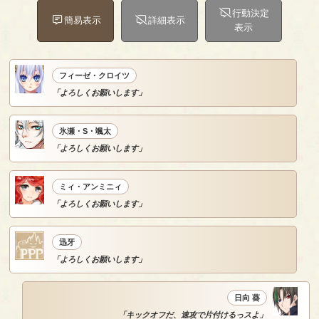
行動決定
簡易表示
詳細表示
表示
フィーゼ・クロイツ
「よろしくお願いします」
氷瀬・S・颯太
「よろしくお願いします」
ミィ・アンミニィ
「よろしくお願いします」
迅牙
「よろしくお願いします」
日向 葵
「キックオフだ、速攻で片付けるっスよ」