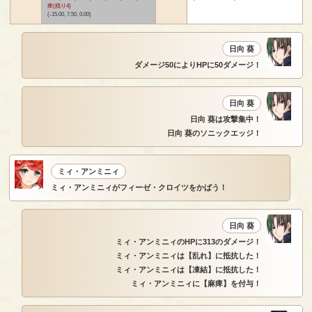
痺(残り4)
(-15.00, 7.50, 0.00)
日向 葵
ダメージ50によりHPに50ダメージ！
日向 葵
日向 葵は攻撃集中！
日向 葵のソニックエッジ！
ミィ・アンミニィ
ミィ・アンミニィがフィーゼ・クロイツをかばう！
日向 葵
ミィ・アンミニィのHPに313のダメージ！
ミィ・アンミニィは【乱れ】に抵抗した！
ミィ・アンミニィは【凍結】に抵抗した！
ミィ・アンミニィに【麻痺】を付与！