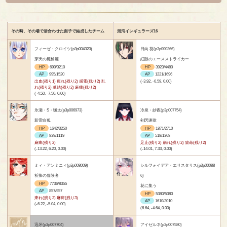
その時、その場で居合わせた面子で結成したチーム
混沌イレギュラーズ16
フィーゼ・クロイツ(p3p004320)
日向 葵(p3p000366)
穿天の魔槍姫
紅眼のエースストライカー
HP
690/3210
HP
3923/4480
AP
995/1520
AP
1221/1696
出血(残り1) 痺れ(残り2) 感電(残り2) 乱
(-3.92, -6.59, 0.00)
れ(残り2) 凍結(残り2) 麻痺(残り2)
(-4.50, -7.50, 0.00)
氷瀬・S・颯太(p3p006973)
冷泉・紗夜(p3p007754)
影雷白狐
剣閃連歌
HP
1642/3250
HP
1871/2710
AP
839/1119
AP
518/1368
麻痺(残り2)
足止(残り2) 崩れ(残り2) 致命(残り2)
(-13.22, 6.20, 0.00)
(-14.01, 7.33, 0.00)
ミィ・アンミニィ(p3p008009)
シルフォイデア・エリスタリス(p3p00088
祈捧の冒険者
6)
HP
7736/8355
花に集う
AP
857/957
HP
5380/5380
痺れ(残り3) 麻痺(残り3)
AP
1610/2010
(-6.22, -5.04, 0.00)
(6.64, -4.64, 0.00)
迅牙(p3p007704)
アイゼルネ(p3p007580)