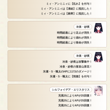
ミィ・アンミニィに【乱れ】を付与！
ミィ・アンミニィは【凍結】に抵抗した！
ミィ・アンミニィは【麻痺】に抵抗した！
冷泉・紗夜
時間経過により足止が消失！
時間経過により崩れが消失！
時間経過により致命が消失！
冷泉・紗夜
冷泉・紗夜は攻撃集中！
冷泉・紗夜の落首山茶花！
氷瀬・S・颯太のHPに1172のダメージ！
氷瀬・S・颯太に【恍惚】を付与！
シルフォイデア・エリスタリス
充填25によりAPが25回復！
充填25によりAPが25回復！
充填25によりAPが25回復！