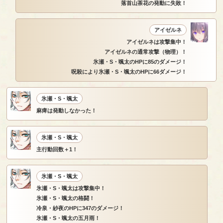
落首山茶花の発動に失敗！
アイゼルネ
アイゼルネは攻撃集中！
アイゼルネの通常攻撃（物理）！
氷瀬・S・颯太のHPに85のダメージ！
呪殺により氷瀬・S・颯太のHPに66ダメージ！
氷瀬・S・颯太
麻痺は発動しなかった！
氷瀬・S・颯太
主行動回数＋1！
氷瀬・S・颯太
氷瀬・S・颯太は攻撃集中！
氷瀬・S・颯太の格闘！
冷泉・紗夜のHPに347のダメージ！
氷瀬・S・颯太の五月雨！