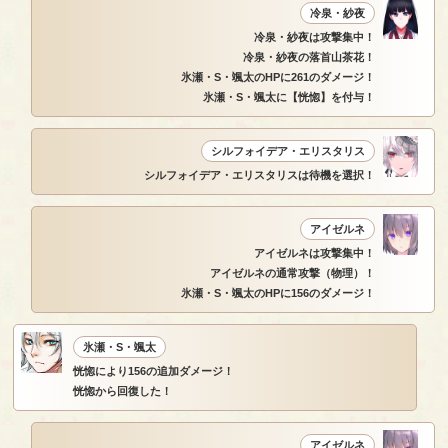
冷泉・紗夜
冷泉・紗夜は攻撃集中！
冷泉・紗夜の落首山茶花！
氷瀬・S・颯太のHPに261のダメージ！
氷瀬・S・颯太に【恍惚】を付与！
シルフォイデア・エリスタリス
シルフォイデア・エリスタリスは待機を選択！
アイゼルネ
アイゼルネは攻撃集中！
アイゼルネの通常攻撃（物理）！
氷瀬・S・颯太のHPに156のダメージ！
氷瀬・S・颯太
恍惚により156の追加ダメージ！
恍惚から回復した！
アイゼルネ