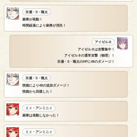
氷瀬・S・颯太
麻痺が発動！
時間経過により麻痺が消失！
アイゼルネ
アイゼルネは攻撃集中！
アイゼルネの通常攻撃（物理）！
氷瀬・S・颯太のHPに48のダメージ！
氷瀬・S・颯太
恍惚により48の追加ダメージ！
恍惚から回復した！
ミィ・アンミニィ
麻痺は発動しなかった！
ミィ・アンミニィ