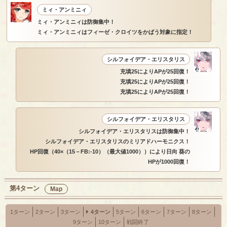
ミィ・アンミニィ
ミィ・アンミニィは防御集中！
ミィ・アンミニィはフィーゼ・クロイツをかばう対象に指定！
シルフォイデア・エリスタリス
充填25によりAPが25回復！
充填25によりAPが25回復！
充填25によりAPが25回復！
シルフォイデア・エリスタリス
シルフォイデア・エリスタリスは防御集中！
シルフォイデア・エリスタリスのミリアドハーモニクス！
HP回復（40×（15－FB:-10）（最大値1000））により日向 葵の
HPが1000回復！
第4ターン
Map
1ターン
2ターン
3ターン
4ターン
5ターン
6ターン
7ターン
8ターン
9ターン
10ターン
戦闘終了