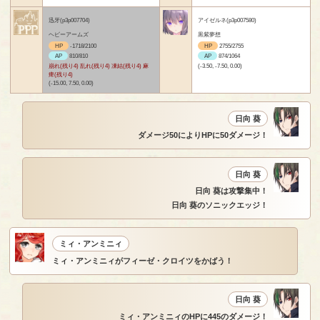
迅牙(p3p007704)
アイゼルネ(p3p007580)
ヘビーアームズ
黒紫夢想
HP
-1718/2100
HP
2755/2755
AP
810/810
AP
874/1064
崩れ(残り4) 乱れ(残り4) 凍結(残り4) 麻
(-3.50, -7.50, 0.00)
痺(残り4)
(-15.00, 7.50, 0.00)
日向 葵
ダメージ50によりHPに50ダメージ！
日向 葵
日向 葵は攻撃集中！
日向 葵のソニックエッジ！
ミィ・アンミニィ
ミィ・アンミニィがフィーゼ・クロイツをかばう！
日向 葵
ミィ・アンミニィのHPに445のダメージ！