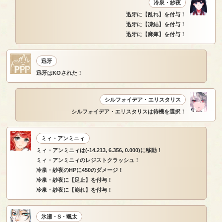
冷泉・紗夜
迅牙に【乱れ】を付与！
迅牙に【凍結】を付与！
迅牙に【麻痺】を付与！
迅牙
迅牙はKOされた！
シルフォイデア・エリスタリス
シルフォイデア・エリスタリスは待機を選択！
ミィ・アンミニィ
ミィ・アンミニィは(-14.213, 6.356, 0.000)に移動！
ミィ・アンミニィのレジストクラッシュ！
冷泉・紗夜のHPに450のダメージ！
冷泉・紗夜に【足止】を付与！
冷泉・紗夜に【崩れ】を付与！
氷瀬・S・颯太