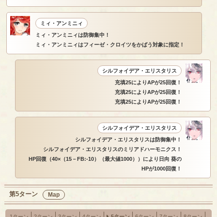
ミィ・アンミニィ
ミィ・アンミニィは防御集中！
ミィ・アンミニィはフィーゼ・クロイツをかばう対象に指定！
シルフォイデア・エリスタリス
充填25によりAPが25回復！
充填25によりAPが25回復！
充填25によりAPが25回復！
シルフォイデア・エリスタリス
シルフォイデア・エリスタリスは防御集中！
シルフォイデア・エリスタリスのミリアドハーモニクス！
HP回復（40×（15－FB:-10）（最大値1000））により日向 葵の
HPが1000回復！
第5ターン
Map
1ターン
2ターン
3ターン
4ターン
5ターン
6ターン
7ターン
8ターン