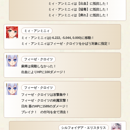
ミィ・アンミニィは【出血】に抵抗した！
ミィ・アンミニィは【猛毒】に抵抗した！
ミィ・アンミニィは【痺れ】に抵抗した！
ミィ・アンミニィ
ミィ・アンミニィは(-6.222, -5.044, 0.000)に移動！
ミィ・アンミニィはフィーゼ・クロイツをかばう対象に指定！
フィーゼ・クロイツ
麻痺は発動しなかった！
出血によりHPに100ダメージ！
フィーゼ・クロイツ
フィーゼ・クロイツは攻撃集中！
フィーゼ・クロイツの剣魔双撃！
日向 葵のHPに1589のダメージ！
ブレイク！ の付与を全て消去！
シルフォイデア・エリスタリス