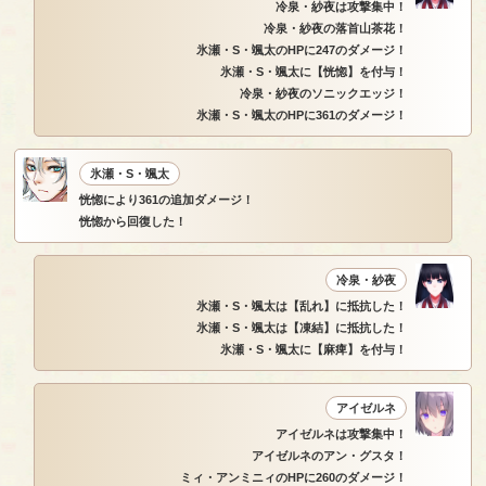
冷泉・紗夜は攻撃集中！
冷泉・紗夜の落首山茶花！
氷瀬・S・颯太のHPに247のダメージ！
氷瀬・S・颯太に【恍惚】を付与！
冷泉・紗夜のソニックエッジ！
氷瀬・S・颯太のHPに361のダメージ！
氷瀬・S・颯太
恍惚により361の追加ダメージ！
恍惚から回復した！
冷泉・紗夜
氷瀬・S・颯太は【乱れ】に抵抗した！
氷瀬・S・颯太は【凍結】に抵抗した！
氷瀬・S・颯太に【麻痺】を付与！
アイゼルネ
アイゼルネは攻撃集中！
アイゼルネのアン・グスタ！
ミィ・アンミニィのHPに260のダメージ！