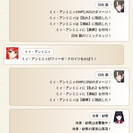
日向 葵
ミィ・アンミニィのHPに621のダメージ！
ミィ・アンミニィは【乱れ】に抵抗した！
ミィ・アンミニィは【凍結】に抵抗した！
ミィ・アンミニィに【麻痺】を付与！
日向 葵のソニックエッジ！
ミィ・アンミニィ
ミィ・アンミニィがフィーゼ・クロイツをかばう！
日向 葵
ミィ・アンミニィのHPに592のダメージ！
ミィ・アンミニィに【乱れ】を付与！
ミィ・アンミニィに【凍結】を付与！
ミィ・アンミニィは【麻痺】に抵抗した！
冷泉・紗夜
冷泉・紗夜は攻撃集中！
冷泉・紗夜の落首山茶花！