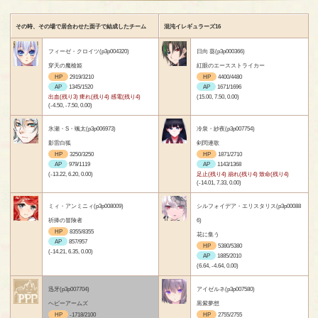
その時、その場で居合わせた面子で結成したチーム
混沌イレギュラーズ16
フィーゼ・クロイツ(p3p004320)
日向 葵(p3p000366)
穿天の魔槍姫
紅眼のエースストライカー
HP
2919/3210
HP
4400/4480
AP
1345/1520
AP
1671/1696
出血(残り3) 痺れ(残り4) 感電(残り4)
(15.00, 7.50, 0.00)
(-4.50, -7.50, 0.00)
氷瀬・S・颯太(p3p006973)
冷泉・紗夜(p3p007754)
影雷白狐
剣閃連歌
HP
3250/3250
HP
1871/2710
AP
979/1119
AP
1143/1368
(-13.22, 6.20, 0.00)
足止(残り4) 崩れ(残り4) 致命(残り4)
(-14.01, 7.33, 0.00)
ミィ・アンミニィ(p3p008009)
シルフォイデア・エリスタリス(p3p00088
祈捧の冒険者
6)
HP
8355/8355
花に集う
AP
857/957
HP
5380/5380
(-14.21, 6.35, 0.00)
AP
1885/2010
(6.64, -4.64, 0.00)
迅牙(p3p007704)
アイゼルネ(p3p007580)
ヘビーアームズ
黒紫夢想
HP
-1718/2100
HP
2755/2755