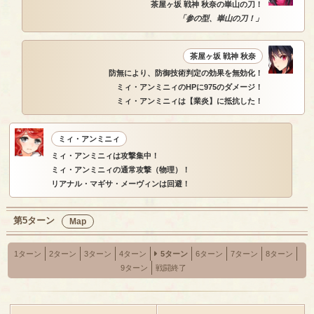
茶屋ヶ坂 戦神 秋奈の崋山の刀！
「参の型、崋山の刀！」
茶屋ヶ坂 戦神 秋奈
防無により、防御技術判定の効果を無効化！
ミィ・アンミニィのHPに975のダメージ！
ミィ・アンミニィは【業炎】に抵抗した！
ミィ・アンミニィ
ミィ・アンミニィは攻撃集中！
ミィ・アンミニィの通常攻撃（物理）！
リアナル・マギサ・メーヴィンは回避！
第5ターン
Map
1ターン
2ターン
3ターン
4ターン
5ターン
6ターン
7ターン
8ターン
9ターン
戦闘終了