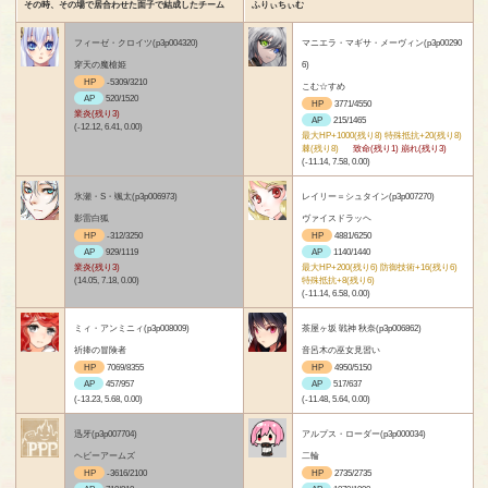
その時、その場で居合わせた面子で結成したチーム
ふりぃちぃむ
フィーゼ・クロイツ(p3p004320)
マニエラ・マギサ・メーヴィン(p3p00290
穿天の魔槍姫
6)
HP
-5309/3210
こむ☆すめ
AP
520/1520
HP
3771/4550
業炎(残り3)
AP
215/1465
(-12.12, 6.41, 0.00)
最大HP+1000(残り8) 特殊抵抗+20(残り8)
棘(残り8)
致命(残り1) 崩れ(残り3)
(-11.14, 7.58, 0.00)
氷瀬・S・颯太(p3p006973)
レイリー＝シュタイン(p3p007270)
影雷白狐
ヴァイスドラッヘ
HP
-312/3250
HP
4881/6250
AP
929/1119
AP
1140/1440
業炎(残り3)
最大HP+200(残り6) 防御技術+16(残り6)
(14.05, 7.18, 0.00)
特殊抵抗+8(残り6)
(-11.14, 6.58, 0.00)
ミィ・アンミニィ(p3p008009)
茶屋ヶ坂 戦神 秋奈(p3p006862)
祈捧の冒険者
音呂木の巫女見習い
HP
7069/8355
HP
4950/5150
AP
457/957
AP
517/637
(-13.23, 5.68, 0.00)
(-11.48, 5.64, 0.00)
迅牙(p3p007704)
アルプス・ローダー(p3p000034)
ヘビーアームズ
二輪
HP
-3616/2100
HP
2735/2735