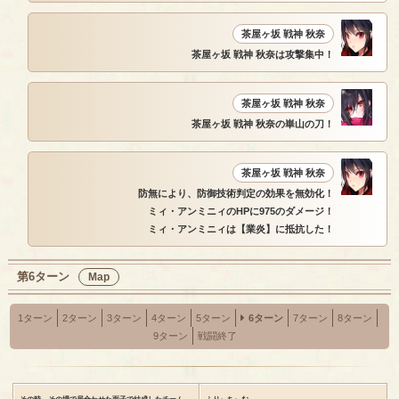
茶屋ヶ坂 戦神 秋奈
茶屋ヶ坂 戦神 秋奈は攻撃集中！
茶屋ヶ坂 戦神 秋奈
茶屋ヶ坂 戦神 秋奈の崋山の刀！
茶屋ヶ坂 戦神 秋奈
防無により、防御技術判定の効果を無効化！
ミィ・アンミニィのHPに975のダメージ！
ミィ・アンミニィは【業炎】に抵抗した！
第6ターン
Map
1ターン
2ターン
3ターン
4ターン
5ターン
6ターン
7ターン
8ターン
9ターン
戦闘終了
その時、その場で居合わせた面子で結成したチーム
ふりぃちぃむ