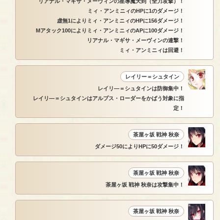
リアナル・マギサ・メーヴィンの星導魔天到（全力攻撃）！
ミィ・アンミニィのHPに1のダメージ！
虚無1によりミィ・アンミニィのHPに156ダメージ！
Mアタック100によりミィ・アンミニィのAPに100ダメージ！
リアナル・マギサ・メーヴィンの連撃！
ミィ・アンミニィは回避！
レイリー＝シュタイン
レイリ―＝シュタインは防御集中！
レイリ―＝シュタインはアルプス・ローダーをかばう対象に指
定！
茶屋ヶ坂 戦神 秋奈
ダメージ50によりHPに50ダメージ！
茶屋ヶ坂 戦神 秋奈
茶屋ヶ坂 戦神 秋奈は攻撃集中！
茶屋ヶ坂 戦神 秋奈