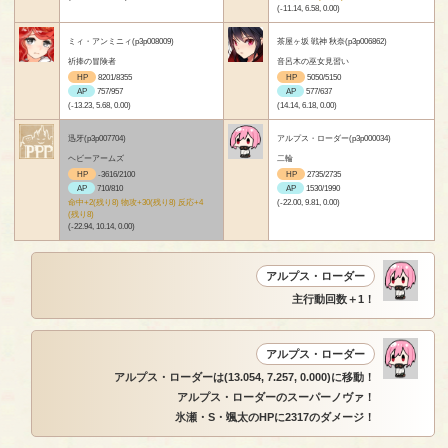
(-11.14, 6.58, 0.00)
ミィ・アンミニィ(p3p008009)
茶屋ヶ坂 戦神 秋奈(p3p006862)
祈捧の冒険者
音呂木の巫女見習い
HP
8201/8355
HP
5050/5150
AP
757/957
AP
577/637
(-13.23, 5.68, 0.00)
(14.14, 6.18, 0.00)
迅牙(p3p007704)
アルプス・ローダー(p3p000034)
ヘビーアームズ
二輪
HP
-3616/2100
HP
2735/2735
AP
710/810
AP
1530/1990
命中+2(残り8) 物攻+30(残り8) 反応+4
(-22.00, 9.81, 0.00)
(残り8)
(-22.94, 10.14, 0.00)
アルプス・ローダー
主行動回数＋1！
アルプス・ローダー
アルプス・ローダーは(13.054, 7.257, 0.000)に移動！
アルプス・ローダーのスーパーノヴァ！
氷瀬・S・颯太のHPに2317のダメージ！