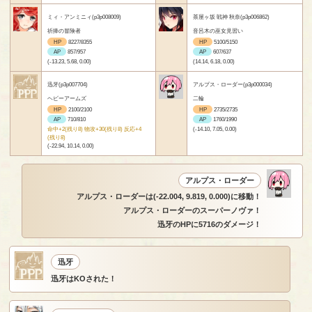
ミィ・アンミニィ(p3p008009)
茶屋ヶ坂 戦神 秋奈(p3p006862)
祈捧の冒険者
音呂木の巫女見習い
HP
8227/8355
HP
5100/5150
AP
857/957
AP
607/637
(-13.23, 5.68, 0.00)
(14.14, 6.18, 0.00)
迅牙(p3p007704)
アルプス・ローダー(p3p000034)
ヘビーアームズ
二輪
HP
2100/2100
HP
2735/2735
AP
710/810
AP
1760/1990
命中+2(残り8) 物攻+30(残り8) 反応+4
(-14.10, 7.05, 0.00)
(残り8)
(-22.94, 10.14, 0.00)
アルプス・ローダー
アルプス・ローダーは(-22.004, 9.819, 0.000)に移動！
アルプス・ローダーのスーパーノヴァ！
迅牙のHPに5716のダメージ！
迅牙
迅牙はKOされた！