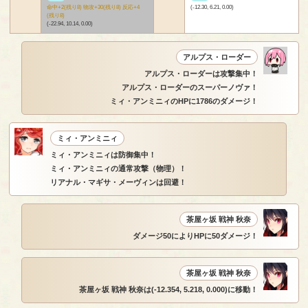
命中+2(残り8) 物攻+30(残り8) 反応+4
(-12.30, 6.21, 0.00)
(残り8)
(-22.94, 10.14, 0.00)
アルプス・ローダー
アルプス・ローダーは攻撃集中！
アルプス・ローダーのスーパーノヴァ！
ミィ・アンミニィのHPに1786のダメージ！
ミィ・アンミニィ
ミィ・アンミニィは防御集中！
ミィ・アンミニィの通常攻撃（物理）！
リアナル・マギサ・メーヴィンは回避！
茶屋ヶ坂 戦神 秋奈
ダメージ50によりHPに50ダメージ！
茶屋ヶ坂 戦神 秋奈
茶屋ヶ坂 戦神 秋奈は(-12.354, 5.218, 0.000)に移動！