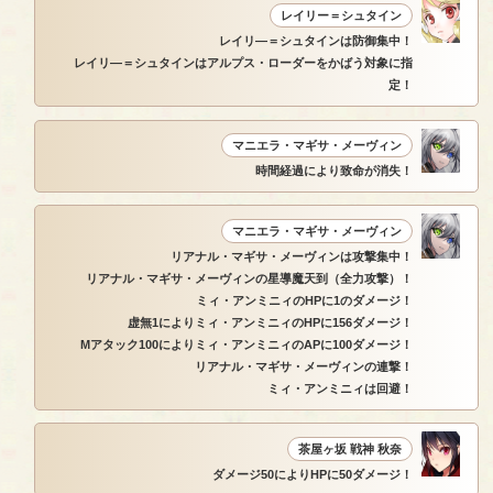
レイリー＝シュタイン
レイリ―＝シュタインは防御集中！
レイリ―＝シュタインはアルプス・ローダーをかばう対象に指
定！
マニエラ・マギサ・メーヴィン
時間経過により致命が消失！
マニエラ・マギサ・メーヴィン
リアナル・マギサ・メーヴィンは攻撃集中！
リアナル・マギサ・メーヴィンの星導魔天到（全力攻撃）！
ミィ・アンミニィのHPに1のダメージ！
虚無1によりミィ・アンミニィのHPに156ダメージ！
Mアタック100によりミィ・アンミニィのAPに100ダメージ！
リアナル・マギサ・メーヴィンの連撃！
ミィ・アンミニィは回避！
茶屋ヶ坂 戦神 秋奈
ダメージ50によりHPに50ダメージ！