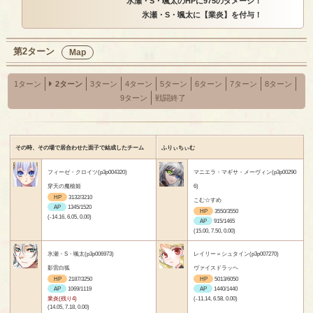
氷瀬・S・颯太のHPに975のダメージ！
氷瀬・S・颯太に【業炎】を付与！
第2ターン
Map
1ターン
2ターン
3ターン
4ターン
5ターン
6ターン
7ターン
8ターン
9ターン
戦闘終了
その時、その場で居合わせた面子で結成したチーム
ふりぃちぃむ
フィーゼ・クロイツ(p3p004320)
マニエラ・マギサ・メーヴィン(p3p00290
穿天の魔槍姫
6)
HP
3132/3210
こむ☆すめ
AP
1345/1520
HP
3550/3550
(-14.16, 6.05, 0.00)
AP
915/1465
(15.00, 7.50, 0.00)
氷瀬・S・颯太(p3p006973)
レイリー＝シュタイン(p3p007270)
影雷白狐
ヴァイスドラッヘ
HP
2187/3250
HP
5013/6050
AP
1069/1119
AP
1440/1440
業炎(残り4)
(-11.14, 6.58, 0.00)
(14.05, 7.18, 0.00)