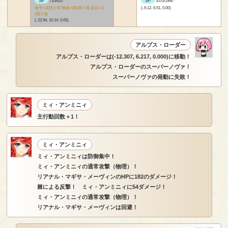
AP
710/810
AP
1070/1990
命中+2(残り8) 物攻+30(残り8) 反応+4
(-9.12, 6.51, 0.00)
(残り8)
(-22.94, 10.14, 0.00)
アルプス・ローダー
アルプス・ローダーは(-12.307, 6.217, 0.000)に移動！
アルプス・ローダーのスーパーノヴァ！
スーパーノヴァの発動に失敗！
ミィ・アンミニィ
主行動回数＋1！
ミィ・アンミニィ
ミィ・アンミニィは防御集中！
ミィ・アンミニィの通常攻撃（物理）！
リアナル・マギサ・メーヴィンのHPに182のダメージ！
棘による反撃！ ミィ・アンミニィに54ダメージ！
ミィ・アンミニィの通常攻撃（物理）！
リアナル・マギサ・メーヴィンは回避！