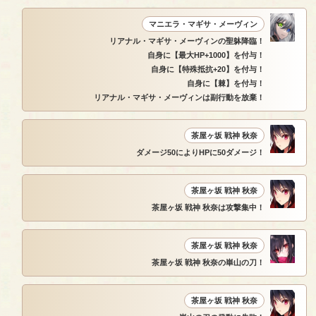
マニエラ・マギサ・メーヴィン
リアナル・マギサ・メーヴィンの聖躰降臨！
自身に【最大HP+1000】を付与！
自身に【特殊抵抗+20】を付与！
自身に【棘】を付与！
リアナル・マギサ・メーヴィンは副行動を放棄！
茶屋ヶ坂 戦神 秋奈
ダメージ50によりHPに50ダメージ！
茶屋ヶ坂 戦神 秋奈
茶屋ヶ坂 戦神 秋奈は攻撃集中！
茶屋ヶ坂 戦神 秋奈
茶屋ヶ坂 戦神 秋奈の崋山の刀！
茶屋ヶ坂 戦神 秋奈