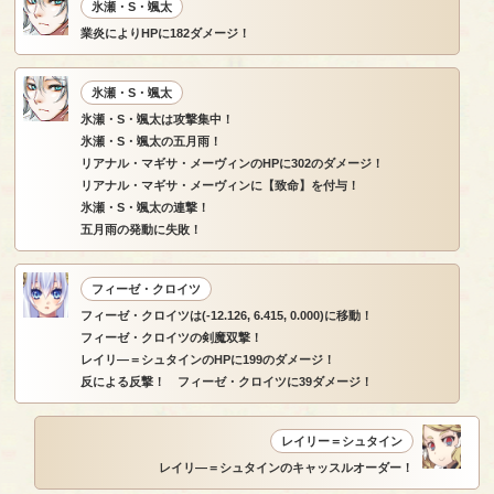
氷瀬・S・颯太
業炎によりHPに182ダメージ！
氷瀬・S・颯太
氷瀬・S・颯太は攻撃集中！
氷瀬・S・颯太の五月雨！
リアナル・マギサ・メーヴィンのHPに302のダメージ！
リアナル・マギサ・メーヴィンに【致命】を付与！
氷瀬・S・颯太の連撃！
五月雨の発動に失敗！
フィーゼ・クロイツ
フィーゼ・クロイツは(-12.126, 6.415, 0.000)に移動！
フィーゼ・クロイツの剣魔双撃！
レイリ―＝シュタインのHPに199のダメージ！
反による反撃！ フィーゼ・クロイツに39ダメージ！
レイリー＝シュタイン
レイリ―＝シュタインのキャッスルオーダー！