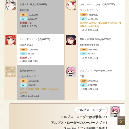
氷瀬・S・颯太(p3p006973)
レイリー＝シュタイン(p3p007270)
影雷白狐
ヴァイスドラッヘ
HP
-312/3250
HP
4881/6250
AP
929/1119
AP
1140/1440
業炎(残り3)
最大HP+200(残り4) 防御技術+16(残り4)
(14.05, 7.18, 0.00)
特殊抵抗+8(残り4)
(-11.14, 6.58, 0.00)
ミィ・アンミニィ(p3p008009)
茶屋ヶ坂 戦神 秋奈(p3p006862)
祈捧の冒険者
音呂木の巫女見習い
HP
3152/8355
HP
4850/5150
AP
157/957
AP
457/637
業炎(残り4)
(-12.35, 5.21, 0.00)
(-13.23, 5.68, 0.00)
迅牙(p3p007704)
アルプス・ローダー(p3p000034)
ヘビーアームズ
二輪
HP
-3616/2100
HP
2735/2735
AP
710/810
AP
610/1990
命中+2(残り8) 物攻+30(残り8) 反応+4
(-12.30, 6.21, 0.00)
(残り8)
(-22.94, 10.14, 0.00)
アルプス・ローダー
アルプス・ローダーは攻撃集中！
アルプス・ローダーのスーパーノヴァ！
スーパーノヴァの発動に失敗！