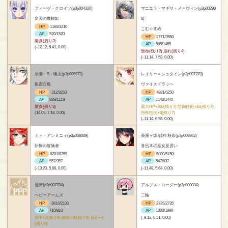
フィーゼ・クロイツ(p3p004320)
マニエラ・マギサ・メーヴィン(p3p00290
穿天の魔槍姫
6)
HP
1165/3210
こむ☆すめ
AP
520/1520
HP
2771/3550
業炎(残り3)
AP
565/1465
(-12.12, 6.41, 0.00)
致命(残り2) 崩れ(残り4)
(-11.14, 7.58, 0.00)
氷瀬・S・颯太(p3p006973)
レイリー＝シュタイン(p3p007270)
影雷白狐
ヴァイスドラッヘ
HP
-312/3250
HP
4881/6250
AP
929/1119
AP
1140/1440
業炎(残り3)
最大HP+200(残り7) 防御技術+16(残り7)
(14.05, 7.18, 0.00)
特殊抵抗+8(残り7)
(-11.14, 6.58, 0.00)
ミィ・アンミニィ(p3p008009)
茶屋ヶ坂 戦神 秋奈(p3p006862)
祈捧の冒険者
音呂木の巫女見習い
HP
8201/8355
HP
5000/5150
AP
557/957
AP
547/637
(-13.23, 5.68, 0.00)
(-11.48, 5.64, 0.00)
迅牙(p3p007704)
アルプス・ローダー(p3p000034)
ヘビーアームズ
二輪
HP
-3616/2100
HP
2735/2735
AP
710/810
AP
1300/1990
命中+2(残り8) 物攻+30(残り8) 反応+4
(-9.12, 6.51, 0.00)
(残り8)