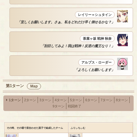
レイリー＝シュタイン
「宜しくお願いします。さぁ、私をどれだけ早く倒せるかな？」
茶屋ヶ坂 戦神 秋奈
「刮目してみよ！我は戦神！反逆の魔王なり！」
アルプス・ローダー
「よろしくお願いします」
第1ターン
Map
1ターン
2ターン
3ターン
4ターン
5ターン
6ターン
7ターン
8ターン
9ターン
戦闘終了
その時、その場で居合わせた面子で結成したチーム
ふりぃちぃむ