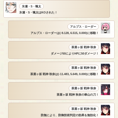
氷瀬・S・颯太
氷瀬・S・颯太はKOされた！
アルプス・ローダー
アルプス・ローダーは(-9.128, 6.515, 0.000)に移動！
茶屋ヶ坂 戦神 秋奈
ダメージ50によりHPに50ダメージ！
茶屋ヶ坂 戦神 秋奈
茶屋ヶ坂 戦神 秋奈は(-11.483, 5.649, 0.000)に移動！
茶屋ヶ坂 戦神 秋奈
茶屋ヶ坂 戦神 秋奈の崋山の刀！
茶屋ヶ坂 戦神 秋奈
防無により、防御技術判定の効果を無効化！