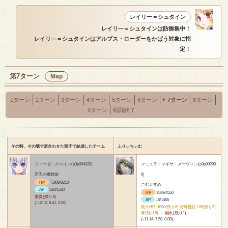
レイリー＝シュタイン
レイリ―＝シュタインは防御集中！
レイリ―＝シュタインはアルプス・ローダーをかばう対象に指
定！
第7ターン
Map
1ターン
2ターン
3ターン
4ターン
5ターン
6ターン
7ターン
8ターン
9ターン
戦闘終了
その時、その場で居合わせた面子で結成したチーム
ふりぃちぃむ
フィーゼ・クロイツ(p3p004320)
マニエラ・マギサ・メーヴィン(p3p00290
穿天の魔槍姫
6)
HP
-5309/3210
こむ☆すめ
AP
520/1520
HP
3589/4550
業炎(残り3)
AP
15/1465
(-12.12, 6.41, 0.00)
最大HP+1000(残り6) 特殊抵抗+20(残り6)
棘(残り6)
崩れ(残り1)
(-11.14, 7.58, 0.00)