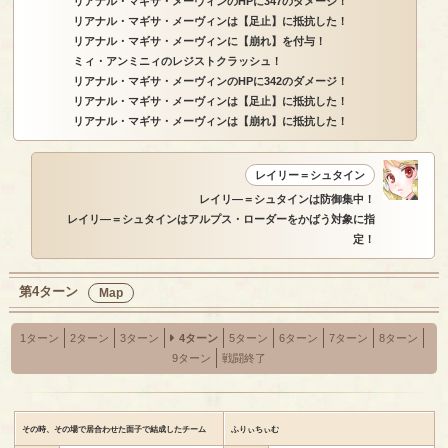
リアナル・マギサ・メーヴィンのHPに347のダメージ！
リアナル・マギサ・メーヴィンは【足止】に抵抗した！
リアナル・マギサ・メーヴィンに【崩れ】を付与！
ミィ・アンミニィのレジストクラッシュ！
リアナル・マギサ・メーヴィンのHPに342のダメージ！
リアナル・マギサ・メーヴィンは【足止】に抵抗した！
リアナル・マギサ・メーヴィンは【崩れ】に抵抗した！
レイリー＝シュタイン
レイリ―＝シュタインは防御集中！
レイリ―＝シュタインはアルプス・ローダーをかばう対象に指
定！
第4ターン
Map
1ターン
2ターン
3ターン
4ターン
5ターン
6ターン
7ターン
8ターン
9ターン
戦闘終了
その時、その場で居合わせた面子で結成したチーム
ふりぃちぃむ