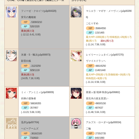
フィーゼ・クロイツ(p3p004320)
マニエラ・マギサ・メーヴィン(p3p00290
穿天の魔槍姫
6)
HP
-5309/3210
こむ☆すめ
AP
520/1520
HP
3589/4550
業炎(残り3)
AP
115/1465
(-12.12, 6.41, 0.00)
最大HP+1000(残り7) 特殊抵抗+20(残り7)
棘(残り7)
崩れ(残り2)
(-11.14, 7.58, 0.00)
氷瀬・S・颯太(p3p006973)
レイリー＝シュタイン(p3p007270)
影雷白狐
ヴァイスドラッヘ
HP
-312/3250
HP
4881/6250
AP
929/1119
AP
1140/1440
業炎(残り3)
最大HP+200(残り5) 防御技術+16(残り5)
(14.05, 7.18, 0.00)
特殊抵抗+8(残り5)
(-11.14, 6.58, 0.00)
ミィ・アンミニィ(p3p008009)
茶屋ヶ坂 戦神 秋奈(p3p006862)
祈捧の冒険者
音呂木の巫女見習い
HP
5883/8355
HP
4900/5150
AP
357/957
AP
487/637
(-13.23, 5.68, 0.00)
(-11.48, 5.64, 0.00)
迅牙(p3p007704)
アルプス・ローダー(p3p000034)
ヘビーアームズ
二輪
HP
-3616/2100
HP
2735/2735
AP
710/810
AP
840/1990