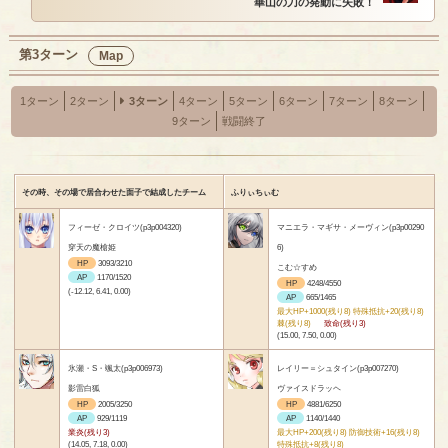
崋山の刀の発動に失敗！
第3ターン
Map
1ターン
2ターン
3ターン
4ターン
5ターン
6ターン
7ターン
8ターン
9ターン
戦闘終了
その時、その場で居合わせた面子で結成したチーム
ふりぃちぃむ
フィーゼ・クロイツ(p3p004320)
マニエラ・マギサ・メーヴィン(p3p00290
穿天の魔槍姫
6)
HP
3093/3210
こむ☆すめ
AP
1170/1520
HP
4248/4550
(-12.12, 6.41, 0.00)
AP
665/1465
最大HP+1000(残り8) 特殊抵抗+20(残り8)
棘(残り8)
致命(残り3)
(15.00, 7.50, 0.00)
氷瀬・S・颯太(p3p006973)
レイリー＝シュタイン(p3p007270)
影雷白狐
ヴァイスドラッヘ
HP
2005/3250
HP
4881/6250
AP
929/1119
AP
1140/1440
業炎(残り3)
最大HP+200(残り8) 防御技術+16(残り8)
(14.05, 7.18, 0.00)
特殊抵抗+8(残り8)