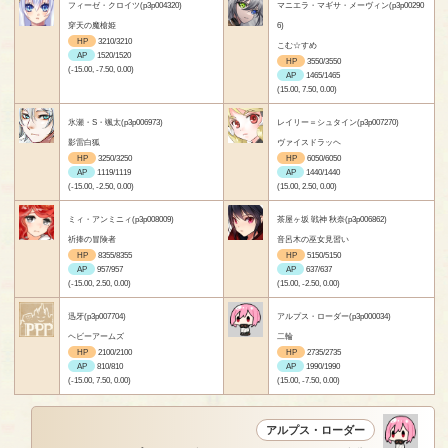
フィーゼ・クロイツ(p3p004320)
マニエラ・マギサ・メーヴィン(p3p00290
穿天の魔槍姫
6)
HP
3210/3210
こむ☆すめ
AP
1520/1520
HP
3550/3550
(-15.00, -7.50, 0.00)
AP
1465/1465
(15.00, 7.50, 0.00)
氷瀬・S・颯太(p3p006973)
レイリー＝シュタイン(p3p007270)
影雷白狐
ヴァイスドラッヘ
HP
3250/3250
HP
6050/6050
AP
1119/1119
AP
1440/1440
(-15.00, -2.50, 0.00)
(15.00, 2.50, 0.00)
ミィ・アンミニィ(p3p008009)
茶屋ヶ坂 戦神 秋奈(p3p006862)
祈捧の冒険者
音呂木の巫女見習い
HP
8355/8355
HP
5150/5150
AP
957/957
AP
637/637
(-15.00, 2.50, 0.00)
(15.00, -2.50, 0.00)
迅牙(p3p007704)
アルプス・ローダー(p3p000034)
ヘビーアームズ
二輪
HP
2100/2100
HP
2735/2735
AP
810/810
AP
1990/1990
(-15.00, 7.50, 0.00)
(15.00, -7.50, 0.00)
アルプス・ローダー