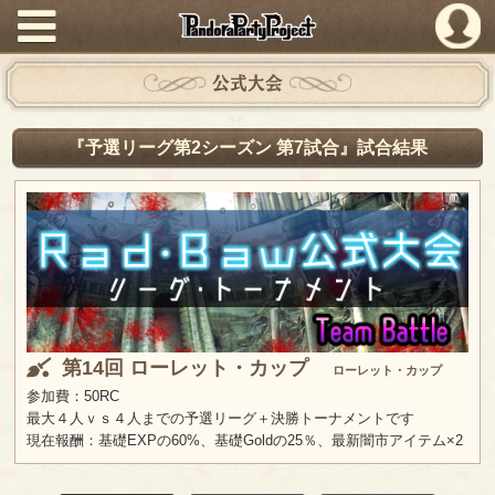
PandoraPartyProject
公式大会
『予選リーグ第2シーズン 第7試合』試合結果
第14回 ローレット・カップ
ローレット・カップ
参加費：50RC
最大４人ｖｓ４人までの予選リーグ＋決勝トーナメントです
現在報酬：基礎EXPの60%、基礎Goldの25％、最新闇市アイテム×2