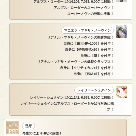
アルプス・ローダーは(-14.106, 7.053, 0.000)に移動！
アルプス・ローダーのスーパーノヴァ！
スーパーノヴァの発動に失敗！
マニエラ・マギサ・メーヴィン
リアナル・マギサ・メーヴィンの聖躰降臨！
自身に【最大HP+1000】を付与！
自身に【特殊抵抗+20】を付与！
自身に【棘】を付与！
リアナル・マギサ・メーヴィンの爆裂クラップス！
自身に【クリティカル+4】を付与！
自身に【EXA+5】を付与！
レイリー＝シュタイン
レイリ―＝シュタインは(-11.142, 6.589, 0.000)に移動！
レイリ―＝シュタインはアルプス・ローダーをかばう対象に指
定！
迅牙
再生30によりHPが0回復！