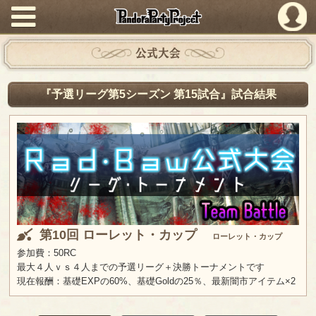
PandoraPartyProject
公式大会
『予選リーグ第5シーズン 第15試合』試合結果
第10回 ローレット・カップ
ローレット・カップ
参加費：50RC
最大４人ｖｓ４人までの予選リーグ＋決勝トーナメントです
現在報酬：基礎EXPの60%、基礎Goldの25％、最新闇市アイテム×2