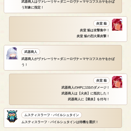
武器商人はヴァレーリヤ＝ダニーロヴナ＝マヤコフスカヤをかば
う対象に指定！
炎堂 焔
炎堂 焔は攻撃集中！
炎堂 焔の烈火業炎撃！
武器商人
武器商人がヴァレーリヤ＝ダニーロヴナ＝マヤコフスカヤをかば
う！
炎堂 焔
武器商人のHPに132のダメージ！
武器商人は【火炎】に抵抗した！
武器商人に【業炎】を付与！
ムスティスラーフ・バイルシュタイン
ムスティスラーフ・バイルシュタインは待機を選択！