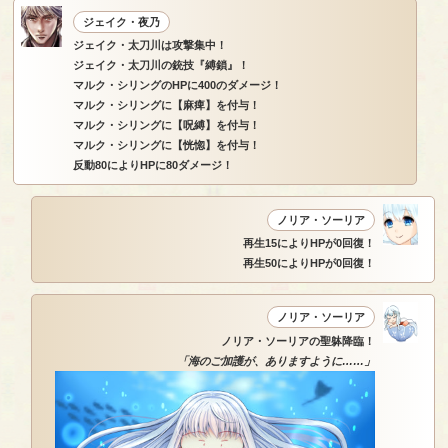
ジェイク・夜乃
ジェイク・太刀川は攻撃集中！
ジェイク・太刀川の銃技『縛鎖』！
マルク・シリングのHPに400のダメージ！
マルク・シリングに【麻痺】を付与！
マルク・シリングに【呪縛】を付与！
マルク・シリングに【恍惚】を付与！
反動80によりHPに80ダメージ！
ノリア・ソーリア
再生15によりHPが0回復！
再生50によりHPが0回復！
ノリア・ソーリア
ノリア・ソーリアの聖躰降臨！
「海のご加護が、ありますように……」