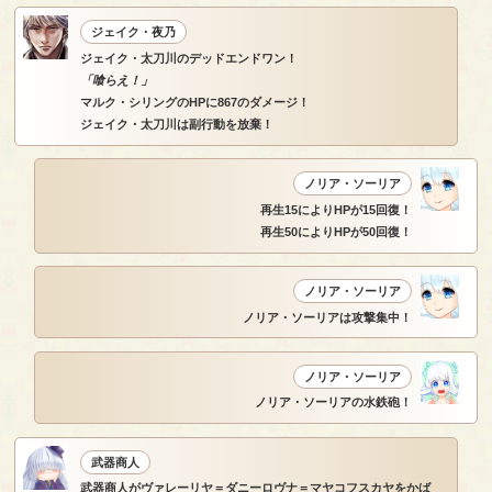
ジェイク・夜乃
ジェイク・太刀川のデッドエンドワン！
「喰らえ！」
マルク・シリングのHPに867のダメージ！
ジェイク・太刀川は副行動を放棄！
ノリア・ソーリア
再生15によりHPが15回復！
再生50によりHPが50回復！
ノリア・ソーリア
ノリア・ソーリアは攻撃集中！
ノリア・ソーリア
ノリア・ソーリアの水鉄砲！
武器商人
武器商人がヴァレーリヤ＝ダニーロヴナ＝マヤコフスカヤをかば