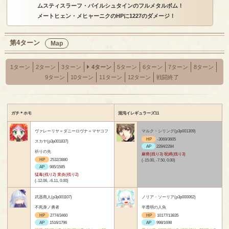
ムスティスラーフ・バイルシュタインのフルメタルボム！
メートヒェン・メヒャーニクのHPに1227のダメージ！
第4ターン
Map
1ターン
2ターン
3ターン
4ターン
5ターン
6ターン
7ターン
8ターン
9ターン
10ターン
11ターン
12ターン
戦闘終了
ガチ＊ホモ
混沌イレギュラーズ11
ヴァレーリヤ＝ダニーロヴナ＝マヤコフ
マルク・シリング(p3p001309)
HP
-3069/3605
スカヤ(p3p001837)
AP
2284/2284
祈りの先
麻痺(残り3) 呪縛(残り3)
HP
2532/3880
(-15.00, -7.50, 0.00)
AP
985/1585
猛毒(残り2) 業炎(残り2)
(-12.06, -6.11, 0.00)
武器商人(p3p001107)
ノリア・ソーリア(p3p000062)
不死身ノ勇者
半透明の人魚
HP
2774/3460
HP
10177/13835
AP
1516/1796
AP
998/1698