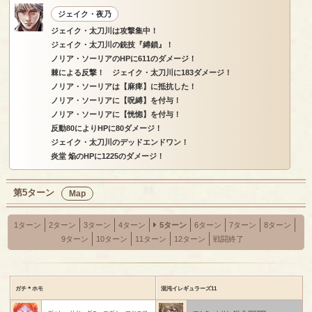
ジェイク・夜乃
ジェイク・太刀川は攻撃集中！
ジェイク・太刀川の銃技『縛鎖』！
ノリア・ソーリアのHPに611のダメージ！
棘による反撃！ ジェイク・太刀川に183ダメージ！
ノリア・ソーリアは【麻痺】に抵抗した！
ノリア・ソーリアに【呪縛】を付与！
ノリア・ソーリアに【恍惚】を付与！
反動80によりHPに80ダメージ！
ジェイク・太刀川のデッドエンドワン！
炎堂 焔のHPに1225のダメージ！
第5ターン
Map
1ターン
2ターン
3ターン
4ターン
5ターン
6ターン
7ターン
8ターン
9ターン
10ターン
11ターン
12ターン
戦闘終了
ガチ＊ホモ
混沌イレギュラーズ11