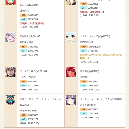
HP
1123/3605
スカヤ(p3p001837)
AP
2284/2284
祈りの先
麻痺(残り3) 呪縛(残り3)
HP
3484/3880
(-15.00, -7.50, 0.00)
AP
1385/1585
猛毒(残り4) 業炎(残り4)
(-14.10, -7.05, 0.00)
武器商人(p3p001107)
ノリア・ソーリア(p3p000062)
不死身ノ勇者
半透明の人魚
HP
3460/3460
HP
10548/13835
AP
1796/1796
AP
1448/1698
(-11.25, -6.11, 0.00)
最大HP+1000(残り8) 特殊抵抗+20(残り8)
棘(残り8)
(10.00, -2.50, 0.00)
ジェイク・夜乃(p3p001103)
炎堂 焔(p3p004727)
『幻狼』灰色狼
炎の御子
HP
4920/5000
HP
5360/5360
AP
1321/1406
AP
1503/1623
(15.00, -2.50, 0.00)
(-11.65, -5.20, 0.00)
ムスティスラーフ・バイルシュタイン(p
メートヒェン・メヒャーニク(p3p000917)
3p001619)
メイドロボ騎士
HP
6360/6360
HOSHOKU-SHA
AP
1351/1501
HP
2890/3955
(-14.35, -3.06, 0.00)
AP
1175/1175
(50.00, -48.50, 0.00)