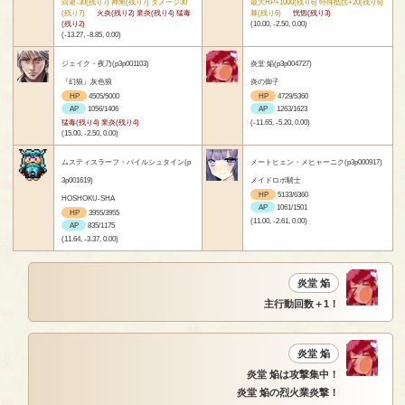
回避-30(残り7) 神無(残り7) ダメージ30
最大HP+1000(残り6) 特殊抵抗+20(残り6)
(残り7)
火炎(残り2) 業炎(残り4) 猛毒
棘(残り6)
恍惚(残り3)
(残り2)
(10.00, -2.50, 0.00)
(-13.27, -8.85, 0.00)
ジェイク・夜乃(p3p001103)
炎堂 焔(p3p004727)
『幻狼』灰色狼
炎の御子
HP
4505/5000
HP
4729/5360
AP
1056/1406
AP
1263/1623
猛毒(残り4) 業炎(残り4)
(-11.65, -5.20, 0.00)
(15.00, -2.50, 0.00)
ムスティスラーフ・バイルシュタイン(p
メートヒェン・メヒャーニク(p3p000917)
3p001619)
メイドロボ騎士
HP
5133/6360
HOSHOKU-SHA
AP
1061/1501
HP
3955/3955
(11.00, -2.61, 0.00)
AP
835/1175
(11.64, -3.37, 0.00)
炎堂 焔
主行動回数＋1！
炎堂 焔
炎堂 焔は攻撃集中！
炎堂 焔の烈火業炎撃！