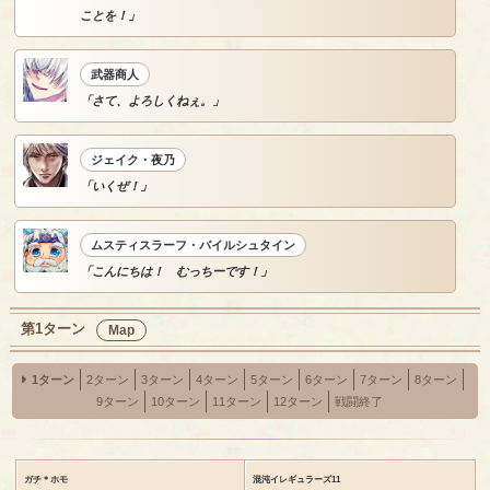
ことを！」
武器商人
「さて、よろしくねぇ。」
ジェイク・夜乃
「いくぜ！」
ムスティスラーフ・バイルシュタイン
「こんにちは！ むっちーです！」
第1ターン
Map
1ターン
2ターン
3ターン
4ターン
5ターン
6ターン
7ターン
8ターン
9ターン
10ターン
11ターン
12ターン
戦闘終了
ガチ＊ホモ
混沌イレギュラーズ11