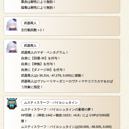
業炎は耐性により無効！
猛毒は耐性により無効！
武器商人
主行動回数＋1！
武器商人
武器商人のマギ・ペンタグラム！
自身に【回避-30】を付与！
自身に【神無】を付与！
自身に【ダメージ30】を付与！
武器商人は(-30.314, -47.278, 0.000)に移動！
武器商人はヴァレーリヤ＝ダニーロヴナ＝マヤコフスカヤをかば
う対象に指定！
ムスティスラーフ・バイルシュタイン
ムスティスラーフ・バイルシュタインの蒼碧の夢！
HP回復（（神攻:1442＋物攻:1023）×0.8）によりHPが1065回
復！
ムスティスラーフ・バイルシュタインは(50.000, -48.505, 0.000)