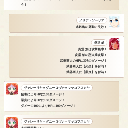
う！
ノリア・ソーリア
水鉄砲の発動に失敗！
炎堂 焔
炎堂 焔は攻撃集中！
炎堂 焔の烈火業炎撃！
武器商人のHPに307のダメージ！
武器商人に【火炎】を付与！
武器商人に【業炎】を付与！
ヴァレーリヤ＝ダニーロヴナ＝マヤコフスカヤ
猛毒によりHPに188ダメージ！
業炎によりHPに188ダメージ！
ダメージ100によりHPに100ダメージ！
ヴァレーリヤ＝ダニーロヴナ＝マヤコフスカヤ