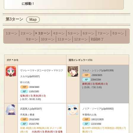
に移動！
第3ターン
Map
1ターン
2ターン
3ターン
4ターン
5ターン
6ターン
7ターン
8ターン
9ターン
10ターン
11ターン
12ターン
戦闘終了
ガチ＊ホモ
混沌イレギュラーズ11
ヴァレーリヤ＝ダニーロヴナ＝マヤコフ
マルク・シリング(p3p001309)
HP
-3069/3605
スカヤ(p3p001837)
AP
2284/2284
祈りの先
麻痺(残り3) 呪縛(残り3)
HP
3008/3880
(-15.00, -7.50, 0.00)
AP
1185/1585
猛毒(残り3) 業炎(残り3)
(-31.57, -50.00, 0.00)
武器商人(p3p001107)
ノリア・ソーリア(p3p000062)
不死身ノ勇者
半透明の人魚
HP
2916/3460
HP
10613/13835
AP
1516/1796
AP
1223/1698
回避-30(残り8) 神無(残り8) ダメージ30
最大HP+1000(残り7) 特殊抵抗+20(残り7)
(残り8)
火炎(残り3) 業炎(残り3) 猛毒
棘(残り7)