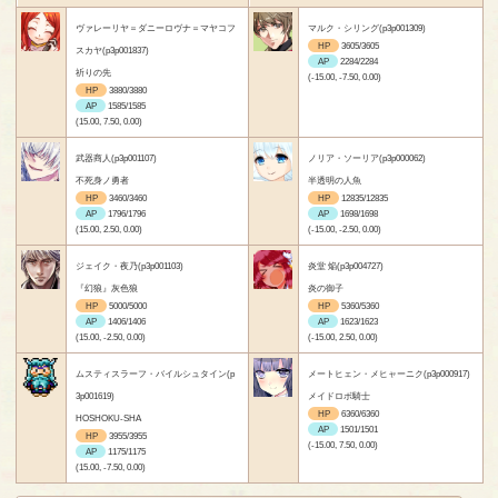
ヴァレーリヤ＝ダニーロヴナ＝マヤコフ
マルク・シリング(p3p001309)
HP
3605/3605
スカヤ(p3p001837)
AP
2284/2284
祈りの先
(-15.00, -7.50, 0.00)
HP
3880/3880
AP
1585/1585
(15.00, 7.50, 0.00)
武器商人(p3p001107)
ノリア・ソーリア(p3p000062)
不死身ノ勇者
半透明の人魚
HP
3460/3460
HP
12835/12835
AP
1796/1796
AP
1698/1698
(15.00, 2.50, 0.00)
(-15.00, -2.50, 0.00)
ジェイク・夜乃(p3p001103)
炎堂 焔(p3p004727)
『幻狼』灰色狼
炎の御子
HP
5000/5000
HP
5360/5360
AP
1406/1406
AP
1623/1623
(15.00, -2.50, 0.00)
(-15.00, 2.50, 0.00)
ムスティスラーフ・バイルシュタイン(p
メートヒェン・メヒャーニク(p3p000917)
3p001619)
メイドロボ騎士
HP
6360/6360
HOSHOKU-SHA
AP
1501/1501
HP
3955/3955
(-15.00, 7.50, 0.00)
AP
1175/1175
(15.00, -7.50, 0.00)