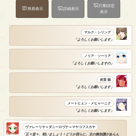
行動決定
簡易表示
詳細表示
表示
マルク・シリング
「よろしくお願いします」
ノリア・ソーリア
「よろしくお願いしますの」
炎堂 焔
「よろしくお願いします」
メートヒェン・メヒャーニク
「よろしくお願いします」
ヴァレーリヤ＝ダニーロヴナ＝マヤコフスカヤ
「正々堂々、戦いましょう！どうか我らに、主の御加護があらん