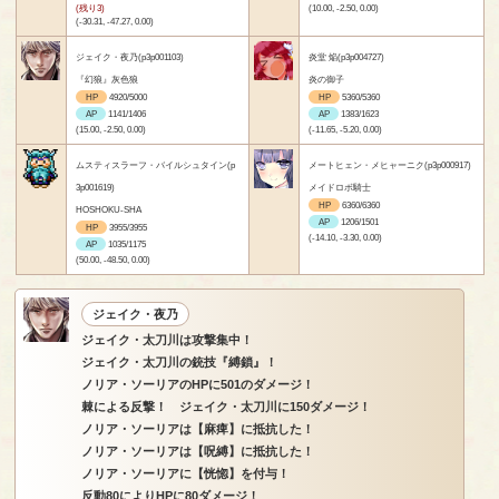
(残り3)
(10.00, -2.50, 0.00)
(-30.31, -47.27, 0.00)
ジェイク・夜乃(p3p001103)
炎堂 焔(p3p004727)
『幻狼』灰色狼
炎の御子
HP
4920/5000
HP
5360/5360
AP
1141/1406
AP
1383/1623
(15.00, -2.50, 0.00)
(-11.65, -5.20, 0.00)
ムスティスラーフ・バイルシュタイン(p
メートヒェン・メヒャーニク(p3p000917)
3p001619)
メイドロボ騎士
HP
6360/6360
HOSHOKU-SHA
AP
1206/1501
HP
3955/3955
(-14.10, -3.30, 0.00)
AP
1035/1175
(50.00, -48.50, 0.00)
ジェイク・夜乃
ジェイク・太刀川は攻撃集中！
ジェイク・太刀川の銃技『縛鎖』！
ノリア・ソーリアのHPに501のダメージ！
棘による反撃！ ジェイク・太刀川に150ダメージ！
ノリア・ソーリアは【麻痺】に抵抗した！
ノリア・ソーリアは【呪縛】に抵抗した！
ノリア・ソーリアに【恍惚】を付与！
反動80によりHPに80ダメージ！