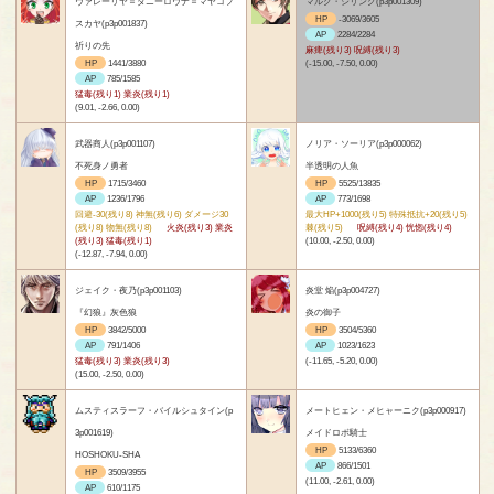
ヴァレーリヤ＝ダニーロヴナ＝マヤコフ
マルク・シリング(p3p001309)
HP
-3069/3605
スカヤ(p3p001837)
AP
2284/2284
祈りの先
麻痺(残り3) 呪縛(残り3)
HP
1441/3880
(-15.00, -7.50, 0.00)
AP
785/1585
猛毒(残り1) 業炎(残り1)
(9.01, -2.66, 0.00)
武器商人(p3p001107)
ノリア・ソーリア(p3p000062)
不死身ノ勇者
半透明の人魚
HP
1715/3460
HP
5525/13835
AP
1236/1796
AP
773/1698
回避-30(残り8) 神無(残り6) ダメージ30
最大HP+1000(残り5) 特殊抵抗+20(残り5)
(残り8) 物無(残り8)
火炎(残り3) 業炎
棘(残り5)
呪縛(残り4) 恍惚(残り4)
(残り3) 猛毒(残り1)
(10.00, -2.50, 0.00)
(-12.87, -7.94, 0.00)
ジェイク・夜乃(p3p001103)
炎堂 焔(p3p004727)
『幻狼』灰色狼
炎の御子
HP
3842/5000
HP
3504/5360
AP
791/1406
AP
1023/1623
猛毒(残り3) 業炎(残り3)
(-11.65, -5.20, 0.00)
(15.00, -2.50, 0.00)
ムスティスラーフ・バイルシュタイン(p
メートヒェン・メヒャーニク(p3p000917)
3p001619)
メイドロボ騎士
HP
5133/6360
HOSHOKU-SHA
AP
866/1501
HP
3509/3955
(11.00, -2.61, 0.00)
AP
610/1175