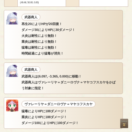
(49.48, 50.00, 0.00)
武器商人
再生20によりHPが20回復！
ダメージ30によりHPに30ダメージ！
火炎は耐性により無効！
業炎は耐性により無効！
猛毒は耐性により無効！
時間経過により猛毒が消失！
武器商人
武器商人は(6.097, -3.365, 0.000)に移動！
武器商人はヴァレーリヤ＝ダニーロヴナ＝マヤコフスカヤをかば
う対象に指定！
ヴァレーリヤ＝ダニーロヴナ＝マヤコフスカヤ
猛毒によりHPに188ダメージ！
業炎によりHPに188ダメージ！
ダメージ100によりHPに100ダメージ！