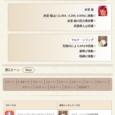
炎堂 焔
炎堂 焔は(-11.654, -5.200, 0.000)に移動！
炎堂 焔の烈火業炎撃！
武器商人は回避！
マルク・シリング
充填25によりAPが0回復！
麻痺が発動！
呪縛が発動！
第2ターン
Map
1ターン
2ターン
3ターン
4ターン
5ターン
6ターン
7ターン
8ターン
9ターン
10ターン
11ターン
12ターン
戦闘終了
ガチ＊ホモ
混沌イレギュラーズ11
ヴァレーリヤ＝ダニーロヴナ＝マヤコフ
マルク・シリング(p3p001309)