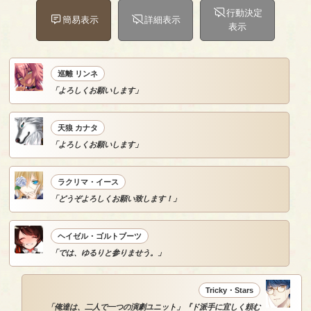
行動決定
簡易表示
詳細表示
表示
巡離 リンネ
「よろしくお願いします」
天狼 カナタ
「よろしくお願いします」
ラクリマ・イース
「どうぞよろしくお願い致します！」
ヘイゼル・ゴルトブーツ
「では、ゆるりと参りませう。」
Tricky・Stars
「俺達は、二人で一つの演劇ユニット」『ド派手に宜しく頼む