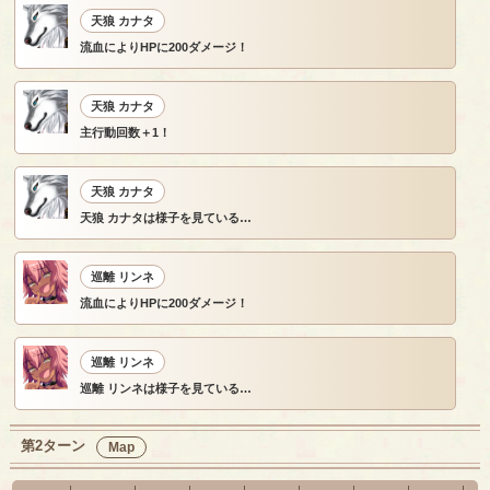
天狼 カナタ
流血によりHPに200ダメージ！
天狼 カナタ
主行動回数＋1！
天狼 カナタ
天狼 カナタは様子を見ている…
巡離 リンネ
流血によりHPに200ダメージ！
巡離 リンネ
巡離 リンネは様子を見ている…
第2ターン
Map