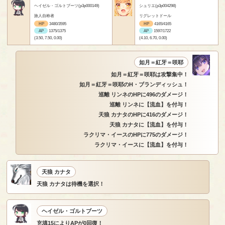
ヘイゼル・ゴルトブーツ(p3p000149)
シュリエ(p3p004298)
旅人自称者
リグレットドール
HP
3480/3595
HP
4165/4165
AP
1375/1375
AP
1597/1722
(3.50, 7.50, 0.00)
(4.10, 6.70, 0.00)
如月＝紅牙＝咲耶
如月＝紅牙＝咲耶は攻撃集中！
如月＝紅牙＝咲耶のH・ブランディッシュ！
巡離 リンネのHPに496のダメージ！
巡離 リンネに【流血】を付与！
天狼 カナタのHPに416のダメージ！
天狼 カナタに【流血】を付与！
ラクリマ・イースのHPに775のダメージ！
ラクリマ・イースに【流血】を付与！
天狼 カナタ
天狼 カナタは待機を選択！
ヘイゼル・ゴルトブーツ
充填15によりAPが0回復！