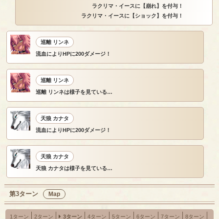
ラクリマ・イースに【崩れ】を付与！
ラクリマ・イースに【ショック】を付与！
巡離 リンネ
流血によりHPに200ダメージ！
巡離 リンネ
巡離 リンネは様子を見ている…
天狼 カナタ
流血によりHPに200ダメージ！
天狼 カナタ
天狼 カナタは様子を見ている…
第3ターン
Map
1ターン
2ターン
3ターン
4ターン
5ターン
6ターン
7ターン
8ターン