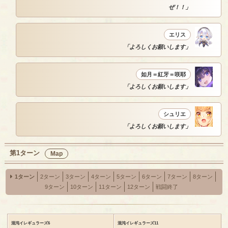
ぜ！！」
エリス
「よろしくお願いします」
如月＝紅牙＝咲耶
「よろしくお願いします」
シュリエ
「よろしくお願いします」
第1ターン
Map
1ターン
2ターン
3ターン
4ターン
5ターン
6ターン
7ターン
8ターン
9ターン
10ターン
11ターン
12ターン
戦闘終了
混沌イレギュラーズ6
混沌イレギュラーズ11