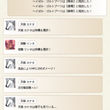
ヘイゼル・ゴルトブーツは【致命】に抵抗した！
ヘイゼル・ゴルトブーツは【感電】に抵抗した！
ヘイゼル・ゴルトブーツは【麻痺】に抵抗した！
天狼 カナタ
天狼 カナタは待機を選択！
巡離 リンネ
巡離 リンネは待機を選択！
天狼 カナタ
流血によりHPに200ダメージ！
天狼 カナタ
主行動回数＋1！
天狼 カナタ
天狼 カナタは様子を見ている…