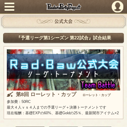
PandoraPartyProject
公式大会
『予選リーグ第1シーズン 第22試合』試合結果
第8回 ローレット・カップ
ローレット・カップ
参加費：50RC
最大４人ｖｓ４人までの予選リーグ＋決勝トーナメントです
現在報酬：基礎EXPの60%、基礎Goldの25％、最新闇市アイテム×2