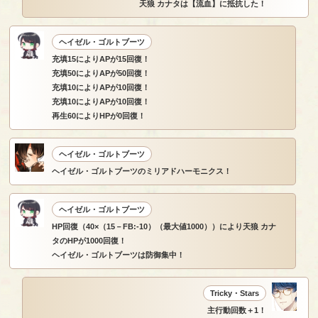
天狼 カナタは【流血】に抵抗した！
ヘイゼル・ゴルトブーツ
充填15によりAPが15回復！
充填50によりAPが50回復！
充填10によりAPが10回復！
充填10によりAPが10回復！
再生60によりHPが0回復！
ヘイゼル・ゴルトブーツ
ヘイゼル・ゴルトブーツのミリアドハーモニクス！
ヘイゼル・ゴルトブーツ
HP回復（40×（15－FB:-10）（最大値1000））により天狼 カナ
タのHPが1000回復！
ヘイゼル・ゴルトブーツは防御集中！
Tricky・Stars
主行動回数＋1！