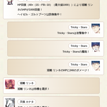
HP回復（40×（15－FB:-10）（最大値1000））により巡離 リン
ネのHPが1000回復！
ヘイゼル・ゴルトブーツは防御集中！
Tricky・Stars
Tricky・Starsは攻撃集中！
Tricky・Stars
Tricky・Starsの魔砲！
Tricky・Stars
巡離 リンネのHPに240のダメージ！
巡離 リンネ
巡離 リンネは待機を選択！
天狼 カナタ