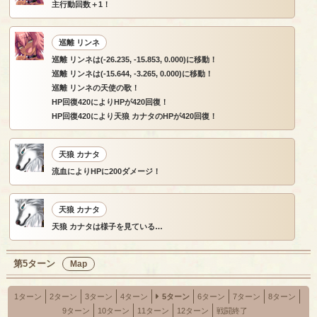
主行動回数＋1！
巡離 リンネ
巡離 リンネは(-26.235, -15.853, 0.000)に移動！
巡離 リンネは(-15.644, -3.265, 0.000)に移動！
巡離 リンネの天使の歌！
HP回復420によりHPが420回復！
HP回復420により天狼 カナタのHPが420回復！
天狼 カナタ
流血によりHPに200ダメージ！
天狼 カナタ
天狼 カナタは様子を見ている…
第5ターン
Map
1ターン
2ターン
3ターン
4ターン
5ターン
6ターン
7ターン
8ターン
9ターン
10ターン
11ターン
12ターン
戦闘終了