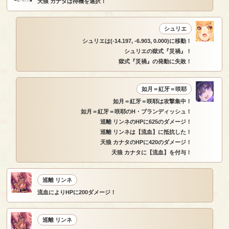
天狼 カナタは待機を選択！
シュリエ
シュリエは(-14.197, -6.903, 0.000)に移動！
シュリエの獄式『災禍』！
獄式『災禍』の発動に失敗！
如月＝紅牙＝咲耶
如月＝紅牙＝咲耶は攻撃集中！
如月＝紅牙＝咲耶のH・ブランディッシュ！
巡離 リンネのHPに625のダメージ！
巡離 リンネは【流血】に抵抗した！
天狼 カナタのHPに420のダメージ！
天狼 カナタに【流血】を付与！
巡離 リンネ
流血によりHPに200ダメージ！
巡離 リンネ