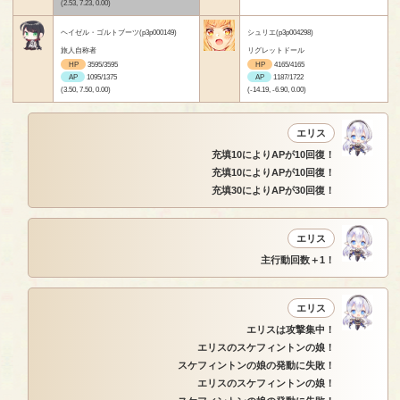
(2.53, 7.23, 0.00)
ヘイゼル・ゴルトブーツ(p3p000149)
シュリエ(p3p004298)
旅人自称者
リグレットドール
HP
3595/3595
HP
4165/4165
AP
1095/1375
AP
1187/1722
(3.50, 7.50, 0.00)
(-14.19, -6.90, 0.00)
エリス
充填10によりAPが10回復！
充填10によりAPが10回復！
充填30によりAPが30回復！
エリス
主行動回数＋1！
エリス
エリスは攻撃集中！
エリスのスケフィントンの娘！
スケフィントンの娘の発動に失敗！
エリスのスケフィントンの娘！