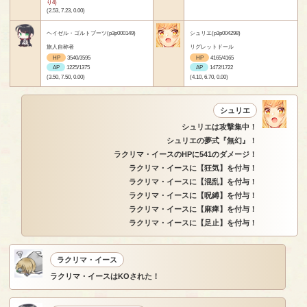
り4)
(2.53, 7.23, 0.00)
ヘイゼル・ゴルトブーツ(p3p000149)
シュリエ(p3p004298)
旅人自称者
リグレットドール
HP
3540/3595
HP
4165/4165
AP
1225/1375
AP
1472/1722
(3.50, 7.50, 0.00)
(4.10, 6.70, 0.00)
シュリエ
シュリエは攻撃集中！
シュリエの夢式『無幻』！
ラクリマ・イースのHPに541のダメージ！
ラクリマ・イースに【狂気】を付与！
ラクリマ・イースに【混乱】を付与！
ラクリマ・イースに【呪縛】を付与！
ラクリマ・イースに【麻痺】を付与！
ラクリマ・イースに【足止】を付与！
ラクリマ・イース
ラクリマ・イースはKOされた！