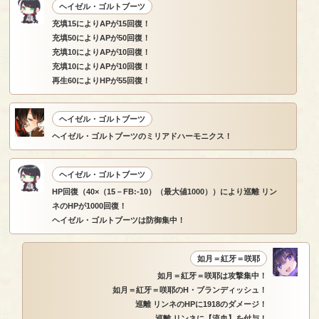
ヘイゼル・ゴルトブーツ
充填15によりAPが15回復！
充填50によりAPが50回復！
充填10によりAPが10回復！
充填10によりAPが10回復！
再生60によりHPが55回復！
ヘイゼル・ゴルトブーツ
ヘイゼル・ゴルトブーツのミリアドハーモニクス！
ヘイゼル・ゴルトブーツ
HP回復（40×（15－FB:-10）（最大値1000））により巡離 リン
ネのHPが1000回復！
ヘイゼル・ゴルトブーツは防御集中！
如月＝紅牙＝咲耶
如月＝紅牙＝咲耶は攻撃集中！
如月＝紅牙＝咲耶のH・ブランディッシュ！
巡離 リンネのHPに1918のダメージ！
巡離 リンネに【流血】を付与！