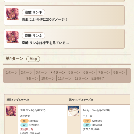
巡離 リンネ
流血によりHPに200ダメージ！
巡離 リンネ
巡離 リンネは様子を見ている…
第4ターン
Map
1ターン
2ターン
3ターン
4ターン
5ターン
6ターン
7ターン
8ターン
9ターン
10ターン
11ターン
12ターン
戦闘終了
混沌イレギュラーズ6
混沌イレギュラーズ11
巡離 リンネ(p3p000412)
Tricky・Stars(p3p004734)
魂の牧童
二人一役
HP
107/3660
HP
4259/4275
AP
3728/3728
AP
1413/2063
流血(残り3)
(4.72, 5.78, 0.00)
(-15.00, -7.50, 0.00)