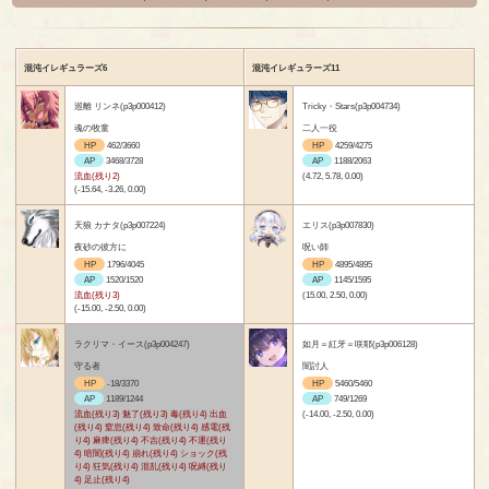
混沌イレギュラーズ6
混沌イレギュラーズ11
巡離 リンネ(p3p000412)
Tricky・Stars(p3p004734)
魂の牧童
二人一役
HP
462/3660
HP
4259/4275
AP
3468/3728
AP
1188/2063
流血(残り2)
(4.72, 5.78, 0.00)
(-15.64, -3.26, 0.00)
天狼 カナタ(p3p007224)
エリス(p3p007830)
夜砂の彼方に
呪い師
HP
1796/4045
HP
4895/4895
AP
1520/1520
AP
1145/1595
流血(残り3)
(15.00, 2.50, 0.00)
(-15.00, -2.50, 0.00)
ラクリマ・イース(p3p004247)
如月＝紅牙＝咲耶(p3p006128)
守る者
闇討人
HP
-18/3370
HP
5460/5460
AP
1189/1244
AP
749/1269
流血(残り3) 魅了(残り3) 毒(残り4) 出血
(-14.00, -2.50, 0.00)
(残り4) 窒息(残り4) 致命(残り4) 感電(残
り4) 麻痺(残り4) 不吉(残り4) 不運(残り
4) 暗闇(残り4) 崩れ(残り4) ショック(残
り4) 狂気(残り4) 混乱(残り4) 呪縛(残り
4) 足止(残り4)