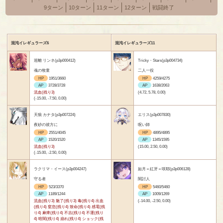
9ターン
10ターン
11ターン
12ターン
戦闘終了
混沌イレギュラーズ6
混沌イレギュラーズ11
巡離 リンネ(p3p000412)
Tricky・Stars(p3p004734)
魂の牧童
二人一役
HP
1951/3660
HP
4259/4275
AP
3728/3728
AP
1638/2063
流血(残り3)
(4.72, 5.78, 0.00)
(-15.00, -7.50, 0.00)
天狼 カナタ(p3p007224)
エリス(p3p007830)
夜砂の彼方に
呪い師
HP
2551/4045
HP
4895/4895
AP
1520/1520
AP
1345/1595
流血(残り3)
(15.00, 2.50, 0.00)
(-15.00, -2.50, 0.00)
ラクリマ・イース(p3p004247)
如月＝紅牙＝咲耶(p3p006128)
守る者
闇討人
HP
523/3370
HP
5460/5460
AP
1189/1244
AP
1009/1269
流血(残り3) 魅了(残り3) 毒(残り4) 出血
(-14.00, -2.50, 0.00)
(残り4) 窒息(残り4) 致命(残り4) 感電(残
り4) 麻痺(残り4) 不吉(残り4) 不運(残り
4) 暗闇(残り4) 崩れ(残り4) ショック(残