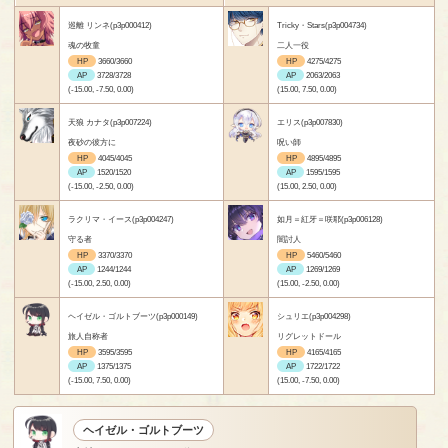
巡離 リンネ(p3p000412)
Tricky・Stars(p3p004734)
魂の牧童
二人一役
HP
3660/3660
HP
4275/4275
AP
3728/3728
AP
2063/2063
(-15.00, -7.50, 0.00)
(15.00, 7.50, 0.00)
天狼 カナタ(p3p007224)
エリス(p3p007830)
夜砂の彼方に
呪い師
HP
4045/4045
HP
4895/4895
AP
1520/1520
AP
1595/1595
(-15.00, -2.50, 0.00)
(15.00, 2.50, 0.00)
ラクリマ・イース(p3p004247)
如月＝紅牙＝咲耶(p3p006128)
守る者
闇討人
HP
3370/3370
HP
5460/5460
AP
1244/1244
AP
1269/1269
(-15.00, 2.50, 0.00)
(15.00, -2.50, 0.00)
ヘイゼル・ゴルトブーツ(p3p000149)
シュリエ(p3p004298)
旅人自称者
リグレットドール
HP
3595/3595
HP
4165/4165
AP
1375/1375
AP
1722/1722
(-15.00, 7.50, 0.00)
(15.00, -7.50, 0.00)
ヘイゼル・ゴルトブーツ