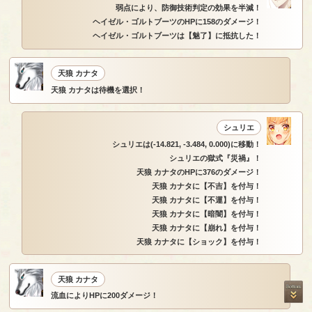
弱点により、防御技術判定の効果を半減！
ヘイゼル・ゴルトブーツのHPに158のダメージ！
ヘイゼル・ゴルトブーツは【魅了】に抵抗した！
天狼 カナタ
天狼 カナタは待機を選択！
シュリエ
シュリエは(-14.821, -3.484, 0.000)に移動！
シュリエの獄式『災禍』！
天狼 カナタのHPに376のダメージ！
天狼 カナタに【不吉】を付与！
天狼 カナタに【不運】を付与！
天狼 カナタに【暗闇】を付与！
天狼 カナタに【崩れ】を付与！
天狼 カナタに【ショック】を付与！
天狼 カナタ
流血によりHPに200ダメージ！