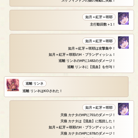
スケフィントンの娘の発動に失敗！
如月＝紅牙＝咲耶
主行動回数＋1！
如月＝紅牙＝咲耶
如月＝紅牙＝咲耶は攻撃集中！
如月＝紅牙＝咲耶のH・ブランディッシュ！
巡離 リンネのHPに1482のダメージ！
巡離 リンネに【流血】を付与！
巡離 リンネ
巡離 リンネはKOされた！
如月＝紅牙＝咲耶
天狼 カナタのHPに701のダメージ！
天狼 カナタは【流血】に抵抗した！
如月＝紅牙＝咲耶のH・ブランディッシュ！
天狼 カナタのHPに678のダメージ！