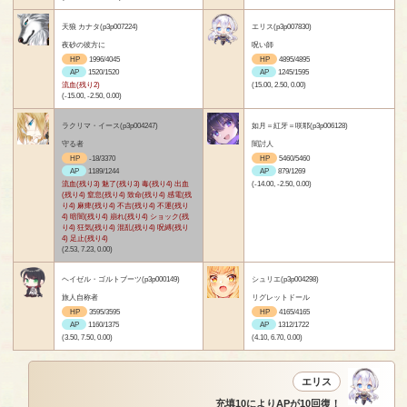
天狼 カナタ(p3p007224)
エリス(p3p007830)
夜砂の彼方に
呪い師
HP
1996/4045
HP
4895/4895
AP
1520/1520
AP
1245/1595
流血(残り2)
(15.00, 2.50, 0.00)
(-15.00, -2.50, 0.00)
ラクリマ・イース(p3p004247)
如月＝紅牙＝咲耶(p3p006128)
守る者
闇討人
HP
-18/3370
HP
5460/5460
AP
1189/1244
AP
879/1269
流血(残り3) 魅了(残り3) 毒(残り4) 出血
(-14.00, -2.50, 0.00)
(残り4) 窒息(残り4) 致命(残り4) 感電(残
り4) 麻痺(残り4) 不吉(残り4) 不運(残り
4) 暗闇(残り4) 崩れ(残り4) ショック(残
り4) 狂気(残り4) 混乱(残り4) 呪縛(残り
4) 足止(残り4)
(2.53, 7.23, 0.00)
ヘイゼル・ゴルトブーツ(p3p000149)
シュリエ(p3p004298)
旅人自称者
リグレットドール
HP
3595/3595
HP
4165/4165
AP
1160/1375
AP
1312/1722
(3.50, 7.50, 0.00)
(4.10, 6.70, 0.00)
エリス
充填10によりAPが10回復！