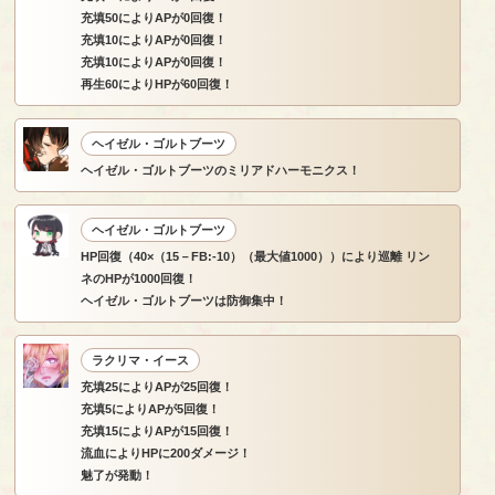
充填50によりAPが0回復！
充填10によりAPが0回復！
充填10によりAPが0回復！
再生60によりHPが60回復！
ヘイゼル・ゴルトブーツ
ヘイゼル・ゴルトブーツのミリアドハーモニクス！
ヘイゼル・ゴルトブーツ
HP回復（40×（15－FB:-10）（最大値1000））により巡離 リン
ネのHPが1000回復！
ヘイゼル・ゴルトブーツは防御集中！
ラクリマ・イース
充填25によりAPが25回復！
充填5によりAPが5回復！
充填15によりAPが15回復！
流血によりHPに200ダメージ！
魅了が発動！