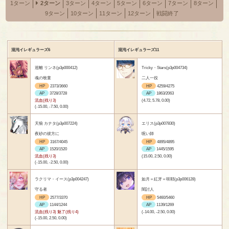
1ターン
2ターン
3ターン
4ターン
5ターン
6ターン
7ターン
8ターン
9ターン
10ターン
11ターン
12ターン
戦闘終了
混沌イレギュラーズ6
混沌イレギュラーズ11
巡離 リンネ(p3p000412)
Tricky・Stars(p3p004734)
魂の牧童
二人一役
HP
2373/3660
HP
4259/4275
AP
3728/3728
AP
1863/2063
流血(残り3)
(4.72, 5.78, 0.00)
(-15.00, -7.50, 0.00)
天狼 カナタ(p3p007224)
エリス(p3p007830)
夜砂の彼方に
呪い師
HP
3167/4045
HP
4895/4895
AP
1520/1520
AP
1445/1595
流血(残り3)
(15.00, 2.50, 0.00)
(-15.00, -2.50, 0.00)
ラクリマ・イース(p3p004247)
如月＝紅牙＝咲耶(p3p006128)
守る者
闇討人
HP
2577/3370
HP
5460/5460
AP
1144/1244
AP
1139/1269
流血(残り3) 魅了(残り4)
(-14.00, -2.50, 0.00)
(-15.00, 2.50, 0.00)