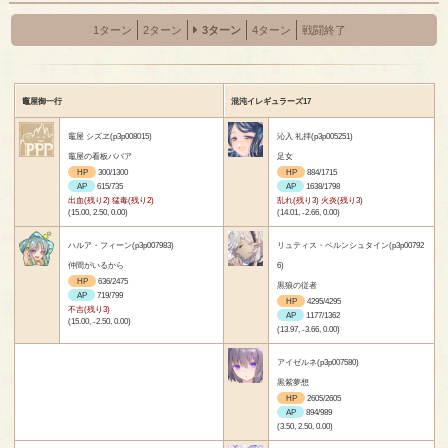
1ターン
2ターン
3ターン
4ターン
戦闘終了
竈屋御一行
混沌イレギュラーズ17
竈屋 シズヱ(p3p008015)
沁入 礼拝(p3p005251)
竈屋の看板ババア
足女
HP
300/1300
HP
884/1715
AP
615/735
AP
1638/1798
出血(残り2) 猛毒(残り2)
乱れ(残り3) 火炎(残り3)
(15.00, 2.50, 0.00)
(14.01, -2.66, 0.00)
ハルア・フィーン(p3p007983)
リュティス・ベルンシュタイン(p3p00792
仲間がいるから
6)
HP
636/2475
黒狼の従者
AP
719/799
HP
4295/4295
不吉(残り3)
AP
1177/1362
(15.00, -2.50, 0.00)
(13.97, -3.66, 0.00)
アイゼルネ(p3p007580)
黒紫夢想
HP
2605/2605
AP
894/989
(3.50, 2.50, 0.00)