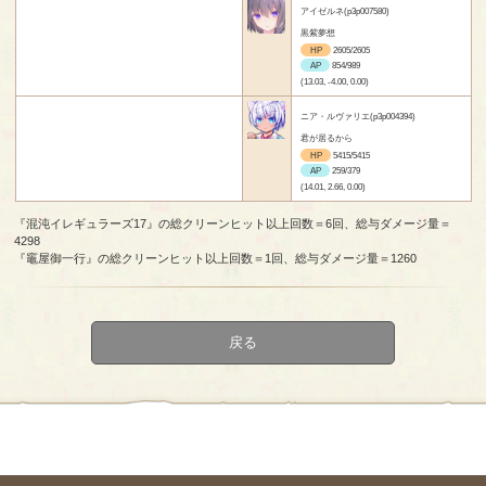
アイゼルネ(p3p007580)
黒紫夢想
HP
2605/2605
AP
854/989
(13.03, -4.00, 0.00)
ニア・ルヴァリエ(p3p004394)
君が居るから
HP
5415/5415
AP
259/379
(14.01, 2.66, 0.00)
『混沌イレギュラーズ17』の総クリーンヒット以上回数＝6回、総与ダメージ量＝
4298
『竈屋御一行』の総クリーンヒット以上回数＝1回、総与ダメージ量＝1260
戻る