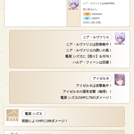
ニア・ルヴァリエ(p3p004394)
君が居るから
HP
5415/5415
AP
319/379
(14.01, 2.66, 0.00)
ニア・ルヴァリエ
ニア・ルヴァリエは防御集中！
ニア・ルヴァリエの誘いの風！
竈屋 シズヱに【怒り】を付与！
ハルア・フィーンは回避！
アイゼルネ
アイゼルネは攻撃集中！
アイゼルネの通常攻撃（物理）！
竈屋 シズヱのHPに78のダメージ！
竈屋 シズヱ
呪殺によりHPに198ダメージ！