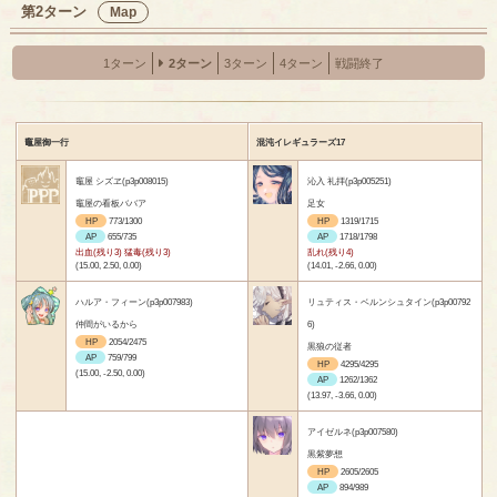
第2ターン
Map
1ターン
2ターン
3ターン
4ターン
戦闘終了
竈屋御一行
混沌イレギュラーズ17
竈屋 シズヱ(p3p008015)
沁入 礼拝(p3p005251)
竈屋の看板ババア
足女
HP
773/1300
HP
1319/1715
AP
655/735
AP
1718/1798
出血(残り3) 猛毒(残り3)
乱れ(残り4)
(15.00, 2.50, 0.00)
(14.01, -2.66, 0.00)
ハルア・フィーン(p3p007983)
リュティス・ベルンシュタイン(p3p00792
仲間がいるから
6)
HP
2054/2475
黒狼の従者
AP
759/799
HP
4295/4295
(15.00, -2.50, 0.00)
AP
1262/1362
(13.97, -3.66, 0.00)
アイゼルネ(p3p007580)
黒紫夢想
HP
2605/2605
AP
894/989