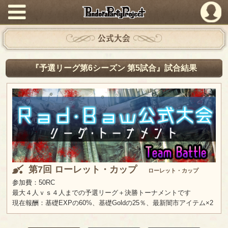
PandoraPartyProject
公式大会
『予選リーグ第6シーズン 第5試合』試合結果
第7回 ローレット・カップ
ローレット・カップ
参加費：50RC
最大４人ｖｓ４人までの予選リーグ＋決勝トーナメントです
現在報酬：基礎EXPの60%、基礎Goldの25％、最新闇市アイテム×2