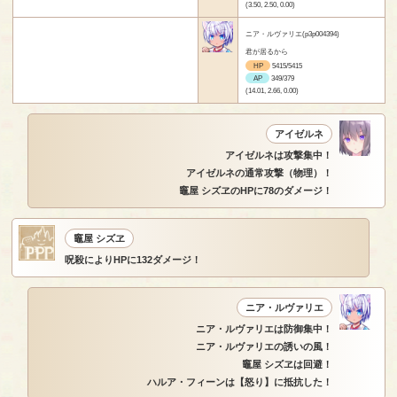
(3.50, 2.50, 0.00)
ニア・ルヴァリエ(p3p004394)
君が居るから
HP
5415/5415
AP
349/379
(14.01, 2.66, 0.00)
アイゼルネ
アイゼルネは攻撃集中！
アイゼルネの通常攻撃（物理）！
竈屋 シズヱのHPに78のダメージ！
竈屋 シズヱ
呪殺によりHPに132ダメージ！
ニア・ルヴァリエ
ニア・ルヴァリエは防御集中！
ニア・ルヴァリエの誘いの風！
竈屋 シズヱは回避！
ハルア・フィーンは【怒り】に抵抗した！