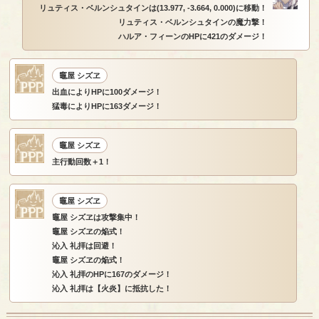
リュティス・ベルンシュタインは(13.977, -3.664, 0.000)に移動！
リュティス・ベルンシュタインの魔力撃！
ハルア・フィーンのHPに421のダメージ！
竈屋 シズヱ
出血によりHPに100ダメージ！
猛毒によりHPに163ダメージ！
竈屋 シズヱ
主行動回数＋1！
竈屋 シズヱ
竈屋 シズヱは攻撃集中！
竈屋 シズヱの焔式！
沁入 礼拝は回避！
竈屋 シズヱの焔式！
沁入 礼拝のHPに167のダメージ！
沁入 礼拝は【火炎】に抵抗した！