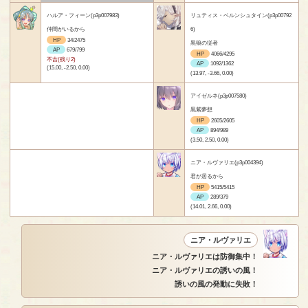
ハルア・フィーン(p3p007983)
リュティス・ベルンシュタイン(p3p00792
仲間がいるから
6)
HP
34/2475
黒狼の従者
AP
679/799
HP
4066/4295
不吉(残り2)
AP
1092/1362
(15.00, -2.50, 0.00)
(13.97, -3.66, 0.00)
アイゼルネ(p3p007580)
黒紫夢想
HP
2605/2605
AP
894/989
(3.50, 2.50, 0.00)
ニア・ルヴァリエ(p3p004394)
君が居るから
HP
5415/5415
AP
289/379
(14.01, 2.66, 0.00)
ニア・ルヴァリエ
ニア・ルヴァリエは防御集中！
ニア・ルヴァリエの誘いの風！
誘いの風の発動に失敗！