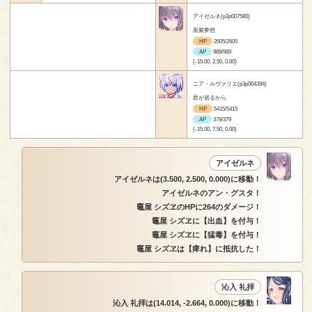
アイゼルネ(p3p007580)
黒紫夢想
HP
2605/2605
AP
989/989
(-15.00, 2.50, 0.00)
ニア・ルヴァリエ(p3p004394)
君が居るから
HP
5415/5415
AP
379/379
(-15.00, 7.50, 0.00)
アイゼルネ
アイゼルネは(3.500, 2.500, 0.000)に移動！
アイゼルネのアン・グスタ！
竈屋 シズヱのHPに264のダメージ！
竈屋 シズヱに【出血】を付与！
竈屋 シズヱに【猛毒】を付与！
竈屋 シズヱは【痺れ】に抵抗した！
沁入 礼拝
沁入 礼拝は(14.014, -2.664, 0.000)に移動！