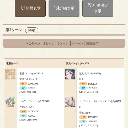
行動決定
簡易表示
詳細表示
表示
第1ターン
Map
1ターン
2ターン
3ターン
4ターン
戦闘終了
竈屋御一行
混沌イレギュラーズ17
竈屋 シズヱ(p3p008015)
沁入 礼拝(p3p005251)
竈屋の看板ババア
足女
HP
1300/1300
HP
1715/1715
AP
735/735
AP
1798/1798
(15.00, 2.50, 0.00)
(-15.00, -7.50, 0.00)
ハルア・フィーン(p3p007983)
リュティス・ベルンシュタイン(p3p00792
仲間がいるから
6)
HP
2475/2475
黒狼の従者
AP
799/799
HP
4295/4295
(15.00, -2.50, 0.00)
AP
1362/1362
(-15.00, -2.50, 0.00)