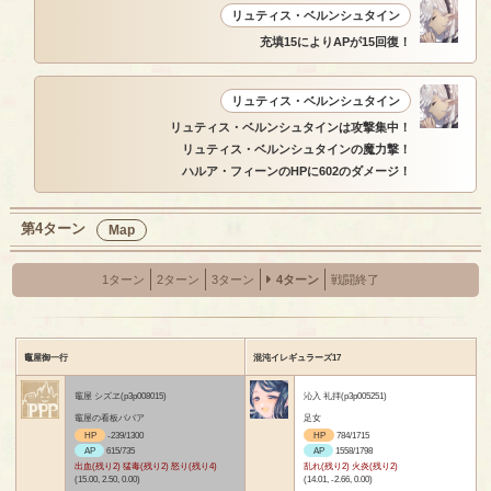
リュティス・ベルンシュタイン
充填15によりAPが15回復！
リュティス・ベルンシュタイン
リュティス・ベルンシュタインは攻撃集中！
リュティス・ベルンシュタインの魔力撃！
ハルア・フィーンのHPに602のダメージ！
第4ターン
Map
1ターン
2ターン
3ターン
4ターン
戦闘終了
竈屋御一行
混沌イレギュラーズ17
竈屋 シズヱ(p3p008015)
沁入 礼拝(p3p005251)
竈屋の看板ババア
足女
HP
-239/1300
HP
784/1715
AP
615/735
AP
1558/1798
出血(残り2) 猛毒(残り2) 怒り(残り4)
乱れ(残り2) 火炎(残り2)
(15.00, 2.50, 0.00)
(14.01, -2.66, 0.00)