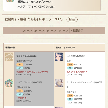
呪殺によりHPに66ダメージ！
ハルア・フィーンはKOされた！
戦闘終了 - 勝者『混沌イレギュラーズ17』
Map
1ターン
2ターン
3ターン
4ターン
戦闘終了
竈屋御一行
混沌イレギュラーズ17
竈屋 シズヱ(p3p008015)
沁入 礼拝(p3p005251)
竈屋の看板ババア
足女
HP
-239/1300
HP
684/1715
AP
615/735
AP
1478/1798
出血(残り2) 猛毒(残り2) 怒り(残り4)
乱れ(残り1) 火炎(残り1)
(15.00, 2.50, 0.00)
(14.01, -2.66, 0.00)
ハルア・フィーン(p3p007983)
リュティス・ベルンシュタイン(p3p00792
仲間がいるから
6)
HP
-219/2475
黒狼の従者
AP
679/799
HP
4066/4295
不吉(残り4)
AP
1092/1362
(15.00, -2.50, 0.00)
(13.97, -3.66, 0.00)