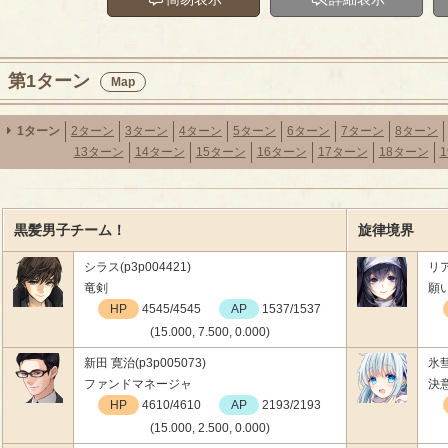
第1ターン
Map
1ターン
2ターン
3ターン
4ターン
5ターン
6ターン
7ターン
8ターン
13ターン
14ターン
15ターン
16ターン
17ターン
18ターン
黒髪男子チーム！
旋律境界
シラス(p3p004421)
リア
竜剣
願
HP
4545/4545
AP
1537/1537
(15.000, 7.500, 0.000)
新田 寛治(p3p005073)
氷彗
ファンドマネージャ
決
HP
4610/4610
AP
2193/2193
(15.000, 2.500, 0.000)