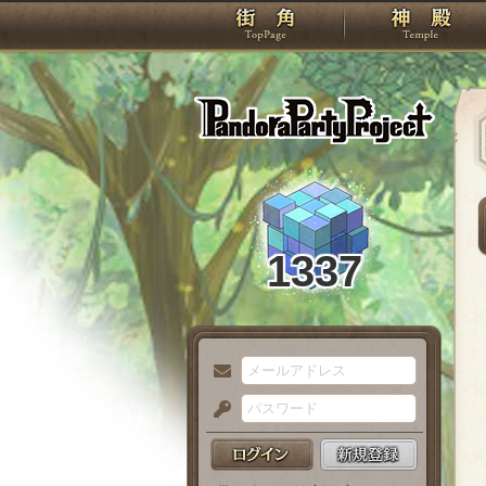
TOP
Pando
1337
メ
ー
パ
ル
ス