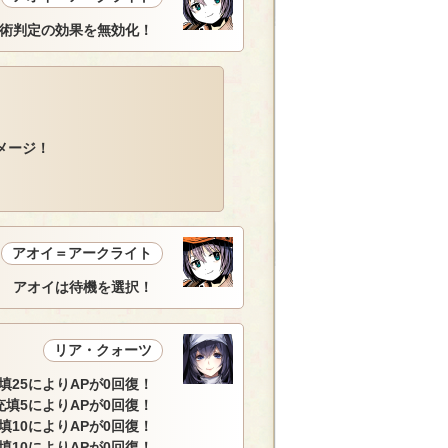
術判定の効果を無効化！
メージ！
アオイ＝アークライト
アオイは待機を選択！
リア・クォーツ
填25によりAPが0回復！
充填5によりAPが0回復！
填10によりAPが0回復！
填10によりAPが0回復！