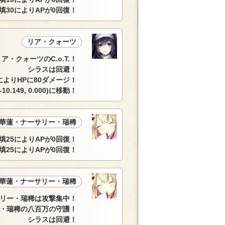
填30によりAPが0回復！
リア・クォーツ
ア・クォーツのC.o.T.！
シラスは回避！
によりHPに80ダメージ！
10.149, 0.000)に移動！
華蓮・ナーサリー・瑞稀
填25によりAPが0回復！
填25によりAPが0回復！
華蓮・ナーサリー・瑞稀
リー・瑞稀は攻撃集中！
・瑞稀の八百万の守護！
シラスは回避！