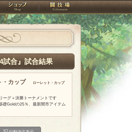
スタジオ
ショップ
闘技場
4試合』試合結果
ト・カップ
ローレット・カップ
リーグ＋決勝トーナメントです
基礎Goldの25％、最新闇市アイテム
行動決定表示