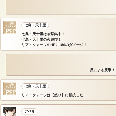
七鳥・天十里
七鳥・天十里は攻撃集中！
七鳥・天十里の火遊び！
リア・クォーツのHPに180のダメージ！
反による反撃！
七鳥・天十里
リア・クォーツは【怒り】に抵抗した！
アベル