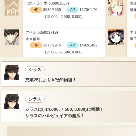
七鳥・天十里(p3p001668)
華蓮
HP
3635/3635
AP
1170/1170
嫉
(15.000, -2.500, 0.000)
アベル(p3p003719)
アオ
未来偏差
機
HP
2975/2975
AP
1492/1492
(15.000, -7.500, 0.000)
シラス
充填25によりAPが0回復！
シラス
シラスは(-14.000, 7.500, 0.000)に移動！
シラスのハルピュイアの魔爪！