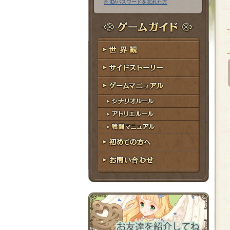
※ ID/パスワードを忘れた方
ア
ワ
ド
ー
レ
ド
ゲームガイド
ス
世界観
サイドストーリー
ゲームマニュアル
シナリオルール
アトリエルール
戦闘マニュアル
初めての方へ
お問い合わせ