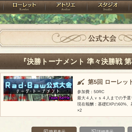
神殿
ローレット
アトリエ
raPartyProject
公式大会
『決勝トーナメント 準々決勝戦 第
第5回 ローレッ
参加費：50RC
最大４人ｖｓ４人までの予選
現在報酬：基礎EXPの60%、
×2
簡易表示
詳細表示