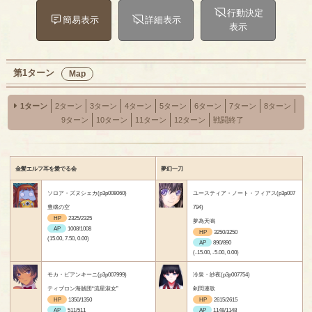
行動決定
簡易表示
詳細表示
表示
第1ターン
Map
1ターン
2ターン
3ターン
4ターン
5ターン
6ターン
7ターン
8ターン
9ターン
10ターン
11ターン
12ターン
戦闘終了
金髪エルフ耳を愛でる会
夢幻一刀
ソロア・ズヌシェカ(p3p008060)
ユースティア・ノート・フィアス(p3p007
豊穣の空
794)
HP
2325/2325
夢為天鳴
AP
1008/1008
HP
3250/3250
(15.00, 7.50, 0.00)
AP
890/890
(-15.00, -5.00, 0.00)
モカ・ビアンキーニ(p3p007999)
冷泉・紗夜(p3p007754)
ティブロン海賊団“流星淑女”
剣閃連歌
HP
1350/1350
HP
2615/2615
AP
511/511
AP
1148/1148