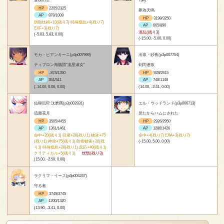
HP
2205/2325
夢為天鳴
AP
878/1008
HP
3198/3250
防御技術+10(残り7) 特殊抵抗+4(残り7)
AP
665/890
EXF+3(残り7)
混乱(残り3)
(-5.03, 5.83, 0.00)
(-15.00, -5.00, 0.00)
モカ・ビアンキーニ(p3p007999)
冷泉・紗夜(p3p007754)
ティブロン海賊団“流星淑女”
剣閃連歌
HP
-874/1350
HP
928/2615
AP
351/511
AP
748/1148
(-14.00, 0.08, 0.00)
(14.00, -2.41, 0.00)
仙狸厄狩 汰磨羈(p3p002831)
エル・ウッドランド(p3p006713)
流麗花月
見たからハムにされた
HP
3505/4455
HP
2926/2950
AP
1361/1461
AP
1286/1426
命中+20(残り1) 回避+20(残り1) 物攻+75
命中+4(残り7) EXA+3(残り7)
(残り1) 神攻+75(残り1) 防御技術+20(残
(-15.00, 5.00, 0.00)
り1) 特殊抵抗+20(残り1) 反応+40(残り1)
クリティカル+5(残り1)
恍惚(残り3)
(15.00, -2.50, 0.00)
ラクリマ・イース(p3p004247)
守る者
HP
3745/3745
AP
1200/1320
(13.90, -3.41, 0.00)