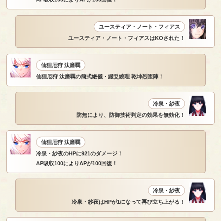
ユースティア・ノート・フィアス
ユースティア・ノート・フィアスはKOされた！
仙狸厄狩 汰磨羈
仙狸厄狩 汰磨羈の簡式絶儀・綴爻繞理 乾坤烈匝陣！
冷泉・紗夜
防無により、防御技術判定の効果を無効化！
仙狸厄狩 汰磨羈
冷泉・紗夜のHPに921のダメージ！
AP吸収100によりAPが100回復！
冷泉・紗夜
冷泉・紗夜はHPが1になって再び立ち上がる！