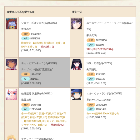
金髪エルフ耳を愛でる会
夢幻一刀
ソロア・ズヌシェカ(p3p008060)
ユースティア・ノート・フィアス(p3p007
豊穣の空
794)
HP
1924/2325
夢為天鳴
AP
848/1008
HP
2826/3250
防御技術+10(残り6) 特殊抵抗+4(残り6)
AP
680/890
EXF+3(残り6)
崩れ(残り3)
混乱(残り2) 恍惚(残り4)
(13.08, -2.01, 0.00)
(12.90, -3.46, 0.00)
モカ・ビアンキーニ(p3p007999)
冷泉・紗夜(p3p007754)
ティブロン海賊団“流星淑女”
剣閃連歌
HP
-874/1350
HP
928/2615
AP
351/511
AP
548/1148
(-14.00, 0.08, 0.00)
(14.00, -2.41, 0.00)
仙狸厄狩 汰磨羈(p3p002831)
エル・ウッドランド(p3p006713)
流麗花月
見たからハムにされた
HP
3405/4455
HP
2840/2950
AP
1211/1461
AP
1166/1426
命中+20(残り1) 回避+20(残り1) 物攻+75
命中+4(残り6) EXA+3(残り6)
(残り1) 神攻+75(残り1) 防御技術+20(残
(-15.00, 5.00, 0.00)
り1) 特殊抵抗+20(残り1) 反応+40(残り1)
クリティカル+5(残り1)
恍惚(残り2)
(15.00, -2.50, 0.00)
ラクリマ・イース(p3p004247)