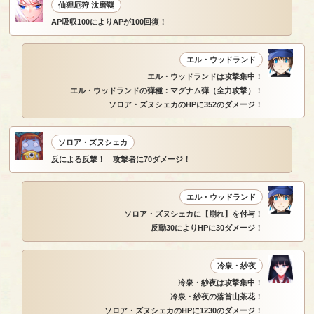
仙狸厄狩 汰磨羈
AP吸収100によりAPが100回復！
エル・ウッドランド
エル・ウッドランドは攻撃集中！
エル・ウッドランドの弾種：マグナム弾（全力攻撃）！
ソロア・ズヌシェカのHPに352のダメージ！
ソロア・ズヌシェカ
反による反撃！ 攻撃者に70ダメージ！
エル・ウッドランド
ソロア・ズヌシェカに【崩れ】を付与！
反動30によりHPに30ダメージ！
冷泉・紗夜
冷泉・紗夜は攻撃集中！
冷泉・紗夜の落首山茶花！
ソロア・ズヌシェカのHPに1230のダメージ！