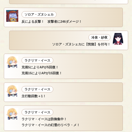
ソロア・ズヌシェカ
反による反撃！ 攻撃者に246ダメージ！
冷泉・紗夜
ソロア・ズヌシェカに【恍惚】を付与！
ラクリマ・イース
充填5によりAPが5回復！
充填15によりAPが15回復！
ラクリマ・イース
主行動回数＋1！
ラクリマ・イース
ラクリマ・イースは防御集中！
ラクリマ・イースの幻雪のリベラ・メ！