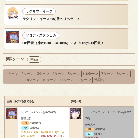
ラクリマ・イース
ラクリマ・イースの幻雪のリベラ・メ！
ソロア・ズヌシェカ
HP回復（神攻:649－1d100:5）によりHPが644回復！
第6ターン
Map
1ターン
2ターン
3ターン
4ターン
5ターン
6ターン
7ターン
8ターン
9ターン
10ターン
11ターン
12ターン
戦闘終了
金髪エルフ耳を愛でる会
夢幻一刀
ソロア・ズヌシェカ(p3p008060)
ユースティア・ノート・フィアス(p3p007
豊穣の空
794)
HP
1974/2325
夢為天鳴
AP
818/1008
HP
-658/3250
防御技術+10(残り4) 特殊抵抗+4(残り4)
AP
535/890
EXF+3(残り4)
崩れ(残り2) 足止(残り