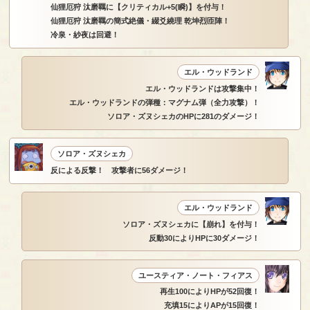
仙狸厄狩 汰磨羈に【クリティカル+5(瞬)】を付与！
仙狸厄狩 汰磨羈の簡式絶儀・綴爻繞理 乾坤烈匝陣！
冷泉・紗夜は回避！
エル・ウッドランド
エル・ウッドランドは攻撃集中！
エル・ウッドランドの弾種：マグナム弾（全力攻撃）！
ソロア・ズヌシェカのHPに281のダメージ！
ソロア・ズヌシェカ
反による反撃！ 攻撃者に56ダメージ！
エル・ウッドランド
ソロア・ズヌシェカに【崩れ】を付与！
反動30によりHPに30ダメージ！
ユースティア・ノート・フィアス
再生100によりHPが52回復！
充填15によりAPが15回復！