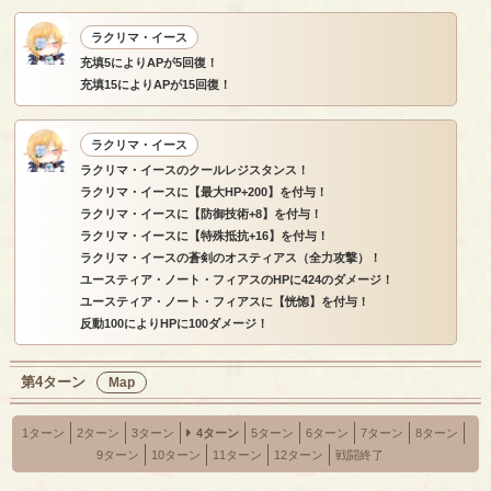
ラクリマ・イース
充填5によりAPが5回復！
充填15によりAPが15回復！
ラクリマ・イース
ラクリマ・イースのクールレジスタンス！
ラクリマ・イースに【最大HP+200】を付与！
ラクリマ・イースに【防御技術+8】を付与！
ラクリマ・イースに【特殊抵抗+16】を付与！
ラクリマ・イースの蒼剣のオスティアス（全力攻撃）！
ユースティア・ノート・フィアスのHPに424のダメージ！
ユースティア・ノート・フィアスに【恍惚】を付与！
反動100によりHPに100ダメージ！
第4ターン
Map
1ターン
2ターン
3ターン
4ターン
5ターン
6ターン
7ターン
8ターン
9ターン
10ターン
11ターン
12ターン
戦闘終了