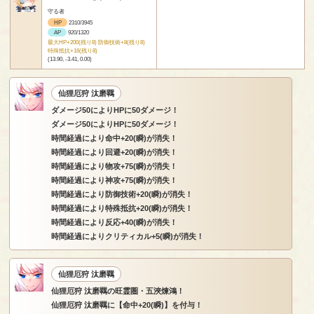
守る者
HP
2310/3945
AP
920/1320
最大HP+200(残り8) 防御技術+8(残り8)
特殊抵抗+16(残り8)
(13.90, -3.41, 0.00)
仙狸厄狩 汰磨羈
ダメージ50によりHPに50ダメージ！
ダメージ50によりHPに50ダメージ！
時間経過により命中+20(瞬)が消失！
時間経過により回避+20(瞬)が消失！
時間経過により物攻+75(瞬)が消失！
時間経過により神攻+75(瞬)が消失！
時間経過により防御技術+20(瞬)が消失！
時間経過により特殊抵抗+20(瞬)が消失！
時間経過により反応+40(瞬)が消失！
時間経過によりクリティカル+5(瞬)が消失！
仙狸厄狩 汰磨羈
仙狸厄狩 汰磨羈の旺霊圏・五浹煉鴻！
仙狸厄狩 汰磨羈に【命中+20(瞬)】を付与！