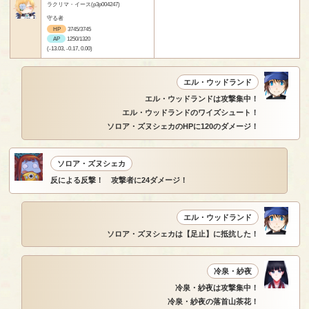
ラクリマ・イース(p3p004247)
守る者
HP
3745/3745
AP
1250/1320
(-13.03, -0.17, 0.00)
エル・ウッドランド
エル・ウッドランドは攻撃集中！
エル・ウッドランドのワイズシュート！
ソロア・ズヌシェカのHPに120のダメージ！
ソロア・ズヌシェカ
反による反撃！ 攻撃者に24ダメージ！
エル・ウッドランド
ソロア・ズヌシェカは【足止】に抵抗した！
冷泉・紗夜
冷泉・紗夜は攻撃集中！
冷泉・紗夜の落首山茶花！