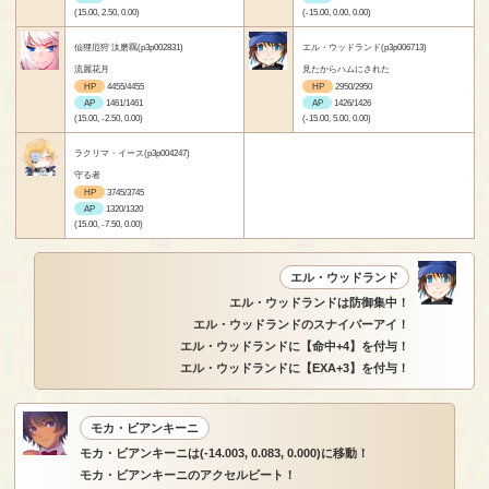
(15.00, 2.50, 0.00)
(-15.00, 0.00, 0.00)
仙狸厄狩 汰磨羈(p3p002831)
エル・ウッドランド(p3p006713)
流麗花月
見たからハムにされた
HP
4455/4455
HP
2950/2950
AP
1461/1461
AP
1426/1426
(15.00, -2.50, 0.00)
(-15.00, 5.00, 0.00)
ラクリマ・イース(p3p004247)
守る者
HP
3745/3745
AP
1320/1320
(15.00, -7.50, 0.00)
エル・ウッドランド
エル・ウッドランドは防御集中！
エル・ウッドランドのスナイパーアイ！
エル・ウッドランドに【命中+4】を付与！
エル・ウッドランドに【EXA+3】を付与！
モカ・ビアンキーニ
モカ・ビアンキーニは(-14.003, 0.083, 0.000)に移動！
モカ・ビアンキーニのアクセルビート！