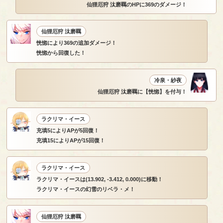
仙狸厄狩 汰磨羈のHPに369のダメージ！
仙狸厄狩 汰磨羈
恍惚により369の追加ダメージ！
恍惚から回復した！
冷泉・紗夜
仙狸厄狩 汰磨羈に【恍惚】を付与！
ラクリマ・イース
充填5によりAPが5回復！
充填15によりAPが15回復！
ラクリマ・イース
ラクリマ・イースは(13.902, -3.412, 0.000)に移動！
ラクリマ・イースの幻雪のリベラ・メ！
仙狸厄狩 汰磨羈