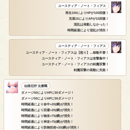
ユースティア・ノート・フィアス
再生100によりHPが100回復！
充填15によりAPが15回復！
混乱は発動しなかった！
時間経過により混乱が消失！
ユースティア・ノート・フィアス
ユースティア・ノート・フィアスは【怒り】…移動不要！
ユースティア・ノート・フィアスは攻撃集中！
ユースティア・ノート・フィアスの剣魔双撃！
剣魔双撃の発動に失敗！
仙狸厄狩 汰磨羈
ダメージ50によりHPに50ダメージ！
ダメージ50によりHPに50ダメージ！
時間経過により命中+20(瞬)が消失！
時間経過により回避+20(瞬)が消失！
時間経過により物攻+75(瞬)が消失！
時間経過により神攻+75(瞬)が消失！
時間経過により防御技術+20(瞬)が消失！