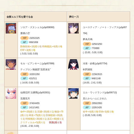
金髪エルフ耳を愛でる会
夢幻一刀
ソロア・ズヌシェカ(p3p008060)
ユースティア・ノート・フィアス(p3p007
豊穣の空
794)
HP
2325/2325
夢為天鳴
AP
908/1008
HP
3250/3250
防御技術+10(残り8) 特殊抵抗+4(残り8)
AP
770/890
EXF+3(残り8)
(-15.00, -5.00, 0.00)
(-5.03, 5.83, 0.00)
モカ・ビアンキーニ(p3p007999)
冷泉・紗夜(p3p007754)
ティブロン海賊団“流星淑女”
剣閃連歌
HP
1020/1350
HP
2156/2615
AP
431/511
AP
948/1148
(-14.00, 0.08, 0.00)
(14.00, -2.41, 0.00)
仙狸厄狩 汰磨羈(p3p002831)
エル・ウッドランド(p3p006713)
流麗花月
見たからハムにされた
HP
3740/4455
HP
2950/2950
AP
1411/1461
AP
1326/1426
命中+20(残り1) 回避+20(残り1) 物攻+75
命中+4(残り8) EXA+3(残り8)
(残り1) 神攻+75(残り1) 防御技術+20(残
(-15.00, 5.00, 0.00)
り1) 特殊抵抗+20(残り1) 反応+40(残り1)
クリティカル+5(残り1)
恍惚(残り3)
(15.00, -2.50, 0.00)