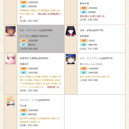
HP
1592/2325
夢為天鳴
AP
818/1008
HP
470/3250
防御技術+10(残り5) 特殊抵抗+4(残り5)
AP
695/890
EXF+3(残り5)
崩れ(残り3) 恍惚(残り
混乱(残り1) 怒り(残り3)
3)
(12.90, -3.46, 0.00)
(13.08, -2.01, 0.00)
モカ・ビアンキーニ(p3p007999)
冷泉・紗夜(p3p007754)
ティブロン海賊団“流星淑女”
剣閃連歌
HP
-874/1350
HP
1/2615
AP
351/511
AP
348/1148
(-14.00, 0.08, 0.00)
(14.00, -2.41, 0.00)
仙狸厄狩 汰磨羈(p3p002831)
エル・ウッドランド(p3p006713)
流麗花月
見たからハムにされた
HP
3305/4455
HP
2740/2950
AP
1161/1461
AP
1046/1426
命中+20(残り1) 回避+20(残り1) 物攻+75
命中+4(残り5) EXA+3(残り5)
(残り1) 神攻+75(残り1) 防御技術+20(残
(-15.00, 5.00, 0.00)
り1) 特殊抵抗+20(残り1) 反応+40(残り1)
クリティカル+5(残り1)
恍惚(残り1)
(15.00, -2.50, 0.00)
ラクリマ・イース(p3p004247)
守る者
HP
2310/3945
AP
800/1320
最大HP+200(残り7) 防御技術+8(残り7)
特殊抵抗+16(残り7)
(13.90, -3.41, 0.00)