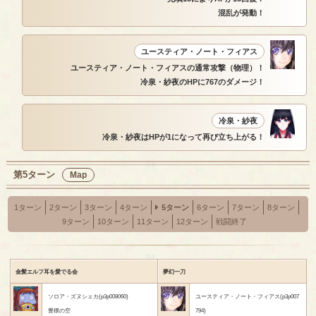
混乱が発動！
ユースティア・ノート・フィアス
ユースティア・ノート・フィアスの通常攻撃（物理）！
冷泉・紗夜のHPに767のダメージ！
冷泉・紗夜
冷泉・紗夜はHPが1になって再び立ち上がる！
第5ターン
Map
1ターン
2ターン
3ターン
4ターン
5ターン
6ターン
7ターン
8ターン
9ターン
10ターン
11ターン
12ターン
戦闘終了
金髪エルフ耳を愛でる会
夢幻一刀
ソロア・ズヌシェカ(p3p008060)
ユースティア・ノート・フィアス(p3p007
豊穣の空
794)