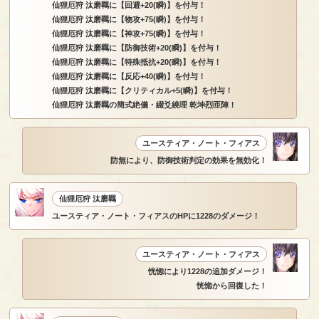
仙狸厄狩 汰磨羈に【回避+20(瞬)】を付与！
仙狸厄狩 汰磨羈に【物攻+75(瞬)】を付与！
仙狸厄狩 汰磨羈に【神攻+75(瞬)】を付与！
仙狸厄狩 汰磨羈に【防御技術+20(瞬)】を付与！
仙狸厄狩 汰磨羈に【特殊抵抗+20(瞬)】を付与！
仙狸厄狩 汰磨羈に【反応+40(瞬)】を付与！
仙狸厄狩 汰磨羈に【クリティカル+5(瞬)】を付与！
仙狸厄狩 汰磨羈の簡式絶儀・綴爻繞理 乾坤烈匝陣！
ユースティア・ノート・フィアス
防無により、防御技術判定の効果を無効化！
仙狸厄狩 汰磨羈
ユースティア・ノート・フィアスのHPに1228のダメージ！
ユースティア・ノート・フィアス
恍惚により1228の追加ダメージ！
恍惚から回復した！