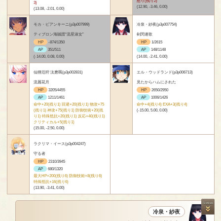
怒り(残り2)
3)
(12.90, -3.46, 0.00)
(13.08, -2.01, 0.00)
モカ・ビアンキーニ(p3p007999)
冷泉・紗夜(p3p007754)
ティブロン海賊団“流星淑女”
剣閃連歌
HP
-874/1350
HP
1/2615
AP
351/511
AP
148/1148
(-14.00, 0.08, 0.00)
(14.00, -2.41, 0.00)
仙狸厄狩 汰磨羈(p3p002831)
エル・ウッドランド(p3p006713)
流麗花月
見たからハムにされた
HP
3205/4455
HP
2650/2950
AP
1211/1461
AP
1006/1426
命中+20(残り1) 回避+20(残り1) 物攻+75
命中+4(残り4) EXA+3(残り4)
(残り1) 神攻+75(残り1) 防御技術+20(残
(-15.00, 5.00, 0.00)
り1) 特殊抵抗+20(残り1) 反応+40(残り1)
クリティカル+5(残り1)
(15.00, -2.50, 0.00)
ラクリマ・イース(p3p004247)
守る者
HP
2310/3945
AP
680/1320
最大HP+200(残り6) 防御技術+8(残り6)
特殊抵抗+16(残り6)
(13.90, -3.41, 0.00)
冷泉・紗夜