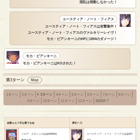
混乱は発動しなかった！
ユースティア・ノート・フィアス
ユースティア・ノート・フィアスは攻撃集中！
ユースティア・ノート・フィアスのヴァルキリーレイヴ！
モカ・ビアンキーニのHPに1894のダメージ！
モカ・ビアンキーニ
モカ・ビアンキーニはKOされた！
第3ターン
Map
1ターン
2ターン
3ターン
4ターン
5ターン
6ターン
7ターン
8ターン
9ターン
10ターン
11ターン
12ターン
戦闘終了
金髪エルフ耳を愛でる会
夢幻一刀
ソロア・ズヌシェカ(p3p008060)
ユースティア・ノート・フィアス(p3p007
豊穣の空
794)