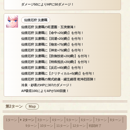
ダメージ50によりHPに50ダメージ！
仙狸厄狩 汰磨羈
仙狸厄狩 汰磨羈の旺霊圏・五浹煉鴻！
仙狸厄狩 汰磨羈に【命中+20(瞬)】を付与！
仙狸厄狩 汰磨羈に【回避+20(瞬)】を付与！
仙狸厄狩 汰磨羈に【物攻+75(瞬)】を付与！
仙狸厄狩 汰磨羈に【神攻+75(瞬)】を付与！
仙狸厄狩 汰磨羈に【防御技術+20(瞬)】を付与！
仙狸厄狩 汰磨羈に【特殊抵抗+20(瞬)】を付与！
仙狸厄狩 汰磨羈に【反応+40(瞬)】を付与！
仙狸厄狩 汰磨羈に【クリティカル+5(瞬)】を付与！
仙狸厄狩 汰磨羈の簡式絶儀・綴爻繞理 乾坤烈匝陣！
冷泉・紗夜のHPに307のダメージ！
AP吸収100によりAPが100回復！
第2ターン
Map
1ターン
2ターン
3ターン
4ターン
5ターン
6ターン
7ターン
8ターン
9ターン
10ターン
11ターン
12ターン
戦闘終了