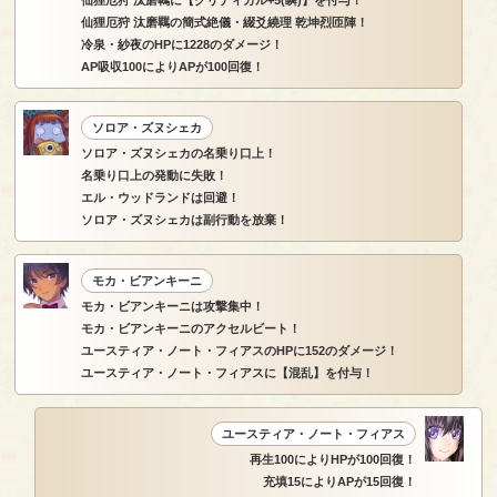
仙狸厄狩 汰磨羈に【クリティカル+5(瞬)】を付与！
仙狸厄狩 汰磨羈の簡式絶儀・綴爻繞理 乾坤烈匝陣！
冷泉・紗夜のHPに1228のダメージ！
AP吸収100によりAPが100回復！
ソロア・ズヌシェカ
ソロア・ズヌシェカの名乗り口上！
名乗り口上の発動に失敗！
エル・ウッドランドは回避！
ソロア・ズヌシェカは副行動を放棄！
モカ・ビアンキーニ
モカ・ビアンキーニは攻撃集中！
モカ・ビアンキーニのアクセルビート！
ユースティア・ノート・フィアスのHPに152のダメージ！
ユースティア・ノート・フィアスに【混乱】を付与！
ユースティア・ノート・フィアス
再生100によりHPが100回復！
充填15によりAPが15回復！