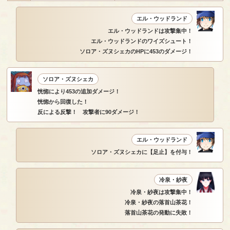
エル・ウッドランド
エル・ウッドランドは攻撃集中！
エル・ウッドランドのワイズシュート！
ソロア・ズヌシェカのHPに453のダメージ！
ソロア・ズヌシェカ
恍惚により453の追加ダメージ！
恍惚から回復した！
反による反撃！ 攻撃者に90ダメージ！
エル・ウッドランド
ソロア・ズヌシェカに【足止】を付与！
冷泉・紗夜
冷泉・紗夜は攻撃集中！
冷泉・紗夜の落首山茶花！
落首山茶花の発動に失敗！