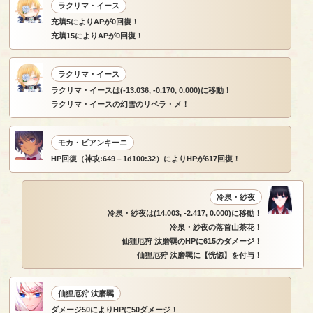
ラクリマ・イース
充填5によりAPが0回復！
充填15によりAPが0回復！
ラクリマ・イース
ラクリマ・イースは(-13.036, -0.170, 0.000)に移動！
ラクリマ・イースの幻雪のリベラ・メ！
モカ・ビアンキーニ
HP回復（神攻:649－1d100:32）によりHPが617回復！
冷泉・紗夜
冷泉・紗夜は(14.003, -2.417, 0.000)に移動！
冷泉・紗夜の落首山茶花！
仙狸厄狩 汰磨羈のHPに615のダメージ！
仙狸厄狩 汰磨羈に【恍惚】を付与！
仙狸厄狩 汰磨羈
ダメージ50によりHPに50ダメージ！