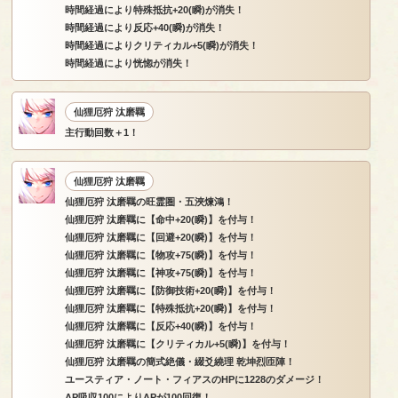
時間経過により特殊抵抗+20(瞬)が消失！
時間経過により反応+40(瞬)が消失！
時間経過によりクリティカル+5(瞬)が消失！
時間経過により恍惚が消失！
仙狸厄狩 汰磨羈
主行動回数＋1！
仙狸厄狩 汰磨羈
仙狸厄狩 汰磨羈の旺霊圏・五浹煉鴻！
仙狸厄狩 汰磨羈に【命中+20(瞬)】を付与！
仙狸厄狩 汰磨羈に【回避+20(瞬)】を付与！
仙狸厄狩 汰磨羈に【物攻+75(瞬)】を付与！
仙狸厄狩 汰磨羈に【神攻+75(瞬)】を付与！
仙狸厄狩 汰磨羈に【防御技術+20(瞬)】を付与！
仙狸厄狩 汰磨羈に【特殊抵抗+20(瞬)】を付与！
仙狸厄狩 汰磨羈に【反応+40(瞬)】を付与！
仙狸厄狩 汰磨羈に【クリティカル+5(瞬)】を付与！
仙狸厄狩 汰磨羈の簡式絶儀・綴爻繞理 乾坤烈匝陣！
ユースティア・ノート・フィアスのHPに1228のダメージ！
AP吸収100によりAPが100回復！