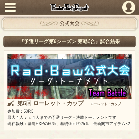
PandoraPartyProject
公式大会
『予選リーグ第6シーズン 第8試合』試合結果
第5回 ローレット・カップ
ローレット・カップ
参加費：50RC
最大４人ｖｓ４人までの予選リーグ＋決勝トーナメントです
現在報酬：基礎EXPの60%、基礎Goldの25％、最新闇市アイテム×2