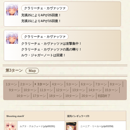
クラリーチェ・カヴァッツァ
充填25によりAPが25回復！
充填15によりAPが15回復！
クラリーチェ・カヴァッツァ
クラリーチェ・カヴァッツァは攻撃集中！
クラリーチェ・カヴァッツァの黒の囀り！
ルウ・ジャガーノートは回避！
第3ターン
Map
1ターン
2ターン
3ターン
4ターン
5ターン
6ターン
7ターン
8ターン
9ターン
10ターン
11ターン
12ターン
13ターン
14ターン
15ターン
16ターン
17ターン
18ターン
19ターン
20ターン
戦闘終了
Shooting starsⅤ
混沌イレギュラーズ3
ルアナ・テルフォード(p3p000291)
ニーニア・リーカー(p3p002058)