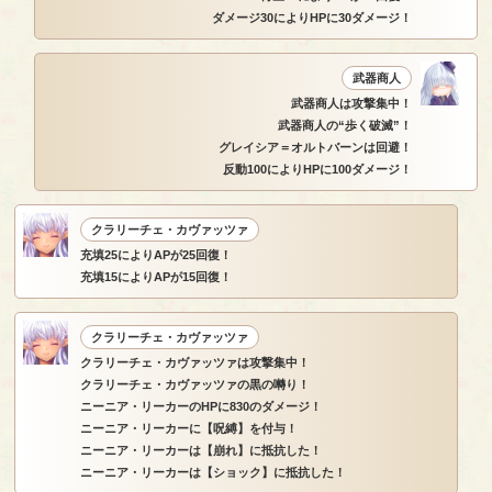
ダメージ30によりHPに30ダメージ！
武器商人
武器商人は攻撃集中！
武器商人の“歩く破滅”！
グレイシア＝オルトバーンは回避！
反動100によりHPに100ダメージ！
クラリーチェ・カヴァッツァ
充填25によりAPが25回復！
充填15によりAPが15回復！
クラリーチェ・カヴァッツァ
クラリーチェ・カヴァッツァは攻撃集中！
クラリーチェ・カヴァッツァの黒の囀り！
ニーニア・リーカーのHPに830のダメージ！
ニーニア・リーカーに【呪縛】を付与！
ニーニア・リーカーは【崩れ】に抵抗した！
ニーニア・リーカーは【ショック】に抵抗した！