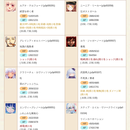
ルアナ・テルフォード(p3p000291)
ニーニア・リーカー(p3p002058)
絶望を砕く者
辻ポストガール
HP
5165/5165
HP
2886/4240
AP
1081/1231
AP
1896/2096
最大HP+100(残り8) 回避+3(残り8) 防御
(3.50, -7.50, 0.00)
技術+10(残り8) 特殊抵抗+10(残り8)
(15.00, 7.50, 0.00)
グレイシア＝オルトバーン(p3p000111)
ルウ・ジャガーノート(p3p000937)
知識の蒐集者
暴風
HP
4005/4250
HP
4595/5010
AP
1282/1522
AP
564/564
ショック(残り4)
呪縛(残り3) 崩れ(残り3) ショック(残り3)
(-5.00, 2.50, 0.00)
(-15.00, -2.50, 0.00)
クラリーチェ・カヴァッツァ(p3p00023
武器商人(p3p001107)
6)
不死身ノ勇者
HP
4655/4885
罪のアントニウム
AP
1461/1741
HP
2656/3210
回避-30(残り8) 物無(残り8) ダメージ30
AP
1725/1805
(残り8)
(15.00, -2.50, 0.00)
(-8.00, 2.50, 0.00)
エンヴィ＝グレノール(p3p000051)
スティア・エイル・ヴァークライト(p3p0
ふわふわな嫉妬心
01034)
HP
2422/3530
リインカーネーション
AP
1588/1678
HP
4505/4585
感電(残り4)
AP
1743/1748
(15.00, -7.50, 0.00)