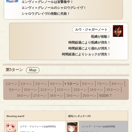
エンヴィ＝グレノールは攻撃集中！
エンヴィ＝グレノールのシャロウグレイヴ！
シャロウグレイヴの発動に失敗！
ルウ・ジャガーノート
呪縛が発動！
時間経過により呪縛が消失！
時間経過により崩れが消失！
時間経過によりショックが消失！
第5ターン
Map
1ターン
2ターン
3ターン
4ターン
5ターン
6ターン
7ターン
8ターン
9ターン
10ターン
11ターン
12ターン
13ターン
14ターン
15ターン
16ターン
17ターン
18ターン
19ターン
20ターン
戦闘終了
Shooting starsⅤ
混沌イレギュラーズ3
ルアナ・テルフォード(p3p000291)
ニーニア・リーカー(p3p002058)