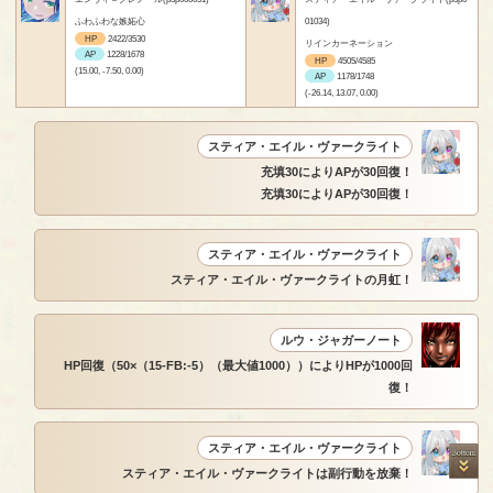
ふわふわな嫉妬心
01034)
HP
2422/3530
リインカーネーション
AP
1228/1678
HP
4505/4585
(15.00, -7.50, 0.00)
AP
1178/1748
(-26.14, 13.07, 0.00)
スティア・エイル・ヴァークライト
充填30によりAPが30回復！
充填30によりAPが30回復！
スティア・エイル・ヴァークライト
スティア・エイル・ヴァークライトの月虹！
ルウ・ジャガーノート
HP回復（50×（15-FB:-5）（最大値1000））によりHPが1000回
復！
スティア・エイル・ヴァークライト
スティア・エイル・ヴァークライトは副行動を放棄！