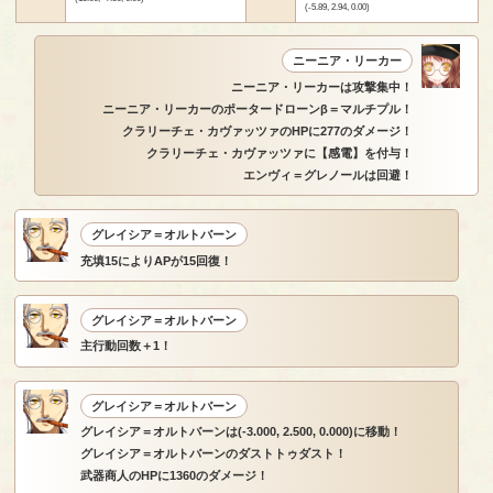
(-5.89, 2.94, 0.00)
ニーニア・リーカー
ニーニア・リーカーは攻撃集中！
ニーニア・リーカーのポータードローンβ＝マルチプル！
クラリーチェ・カヴァッツァのHPに277のダメージ！
クラリーチェ・カヴァッツァに【感電】を付与！
エンヴィ＝グレノールは回避！
グレイシア＝オルトバーン
充填15によりAPが15回復！
グレイシア＝オルトバーン
主行動回数＋1！
グレイシア＝オルトバーン
グレイシア＝オルトバーンは(-3.000, 2.500, 0.000)に移動！
グレイシア＝オルトバーンのダストトゥダスト！
武器商人のHPに1360のダメージ！