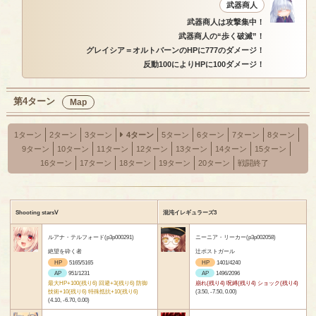
武器商人
武器商人は攻撃集中！
武器商人の“歩く破滅”！
グレイシア＝オルトバーンのHPに777のダメージ！
反動100によりHPに100ダメージ！
第4ターン
Map
1ターン
2ターン
3ターン
4ターン
5ターン
6ターン
7ターン
8ターン
9ターン
10ターン
11ターン
12ターン
13ターン
14ターン
15ターン
16ターン
17ターン
18ターン
19ターン
20ターン
戦闘終了
Shooting starsⅤ
混沌イレギュラーズ3
ルアナ・テルフォード(p3p000291)
ニーニア・リーカー(p3p002058)
絶望を砕く者
辻ポストガール
HP
5165/5165
HP
1401/4240
AP
951/1231
AP
1496/2096
最大HP+100(残り6) 回避+3(残り6) 防御
崩れ(残り4) 呪縛(残り4) ショック(残り4)
技術+10(残り6) 特殊抵抗+10(残り6)
(3.50, -7.50, 0.00)
(4.10, -6.70, 0.00)