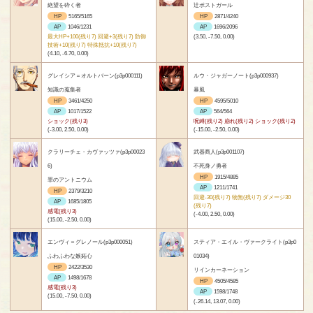
絶望を砕く者
辻ポストガール
HP
5165/5165
HP
2871/4240
AP
1046/1231
AP
1696/2096
最大HP+100(残り7) 回避+3(残り7) 防御
(3.50, -7.50, 0.00)
技術+10(残り7) 特殊抵抗+10(残り7)
(4.10, -6.70, 0.00)
グレイシア＝オルトバーン(p3p000111)
ルウ・ジャガーノート(p3p000937)
知識の蒐集者
暴風
HP
3461/4250
HP
4595/5010
AP
1017/1522
AP
564/564
ショック(残り3)
呪縛(残り2) 崩れ(残り2) ショック(残り2)
(-3.00, 2.50, 0.00)
(-15.00, -2.50, 0.00)
クラリーチェ・カヴァッツァ(p3p00023
武器商人(p3p001107)
6)
不死身ノ勇者
HP
1915/4885
罪のアントニウム
AP
1211/1741
HP
2379/3210
回避-30(残り7) 物無(残り7) ダメージ30
AP
1685/1805
(残り7)
感電(残り3)
(-4.00, 2.50, 0.00)
(15.00, -2.50, 0.00)
エンヴィ＝グレノール(p3p000051)
スティア・エイル・ヴァークライト(p3p0
ふわふわな嫉妬心
01034)
HP
2422/3530
リインカーネーション
AP
1498/1678
HP
4505/4585
感電(残り3)
AP
1598/1748
(15.00, -7.50, 0.00)
(-26.14, 13.07, 0.00)