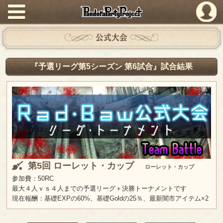
PandoraPartyProject
公式大会
『予選リーグ第5シーズン 第6試合』試合結果
第5回 ローレット・カップ
ローレット・カップ
参加費：50RC
最大４人ｖｓ４人までの予選リーグ＋決勝トーナメントです
現在報酬：基礎EXPの60%、基礎Goldの25％、最新闇市アイテム×2