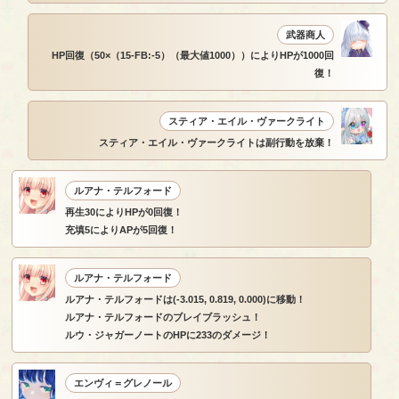
武器商人
HP回復（50×（15-FB:-5）（最大値1000））によりHPが1000回
復！
スティア・エイル・ヴァークライト
スティア・エイル・ヴァークライトは副行動を放棄！
ルアナ・テルフォード
再生30によりHPが0回復！
充填5によりAPが5回復！
ルアナ・テルフォード
ルアナ・テルフォードは(-3.015, 0.819, 0.000)に移動！
ルアナ・テルフォードのブレイブラッシュ！
ルウ・ジャガーノートのHPに233のダメージ！
エンヴィ＝グレノール