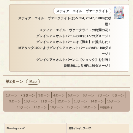
スティア・エイル・ヴァークライト
スティア・エイル・ヴァークライトは(-5.894, 2.947, 0.000)に移
動！
スティア・エイル・ヴァークライトの終焉の花！
グレイシア＝オルトバーンのHPに177のダメージ！
グレイシア＝オルトバーンは【流血】に抵抗した！
Mアタック100によりグレイシア＝オルトバーンのAPに100ダメ
ージ！
グレイシア＝オルトバーンに【ショック】を付与！
反動80によりHPに80ダメージ！
第2ターン
Map
1ターン
2ターン
3ターン
4ターン
5ターン
6ターン
7ターン
8ターン
9ターン
10ターン
11ターン
12ターン
13ターン
14ターン
15ターン
16ターン
17ターン
18ターン
19ターン
20ターン
戦闘終了
Shooting starsⅤ
混沌イレギュラーズ3