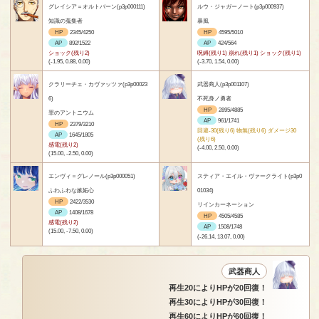
グレイシア＝オルトバーン(p3p000111)
ルウ・ジャガーノート(p3p000937)
知識の蒐集者
暴風
HP
2345/4250
HP
4595/5010
AP
892/1522
AP
424/564
ショック(残り2)
呪縛(残り1) 崩れ(残り1) ショック(残り1)
(-1.95, 0.88, 0.00)
(-3.70, 1.54, 0.00)
クラリーチェ・カヴァッツァ(p3p00023
武器商人(p3p001107)
6)
不死身ノ勇者
HP
2895/4885
罪のアントニウム
AP
961/1741
HP
2379/3210
回避-30(残り6) 物無(残り6) ダメージ30
AP
1645/1805
(残り6)
感電(残り2)
(-4.00, 2.50, 0.00)
(15.00, -2.50, 0.00)
エンヴィ＝グレノール(p3p000051)
スティア・エイル・ヴァークライト(p3p0
ふわふわな嫉妬心
01034)
HP
2422/3530
リインカーネーション
AP
1408/1678
HP
4505/4585
感電(残り2)
AP
1508/1748
(15.00, -7.50, 0.00)
(-26.14, 13.07, 0.00)
武器商人
再生20によりHPが20回復！
再生30によりHPが30回復！
再生60によりHPが60回復！