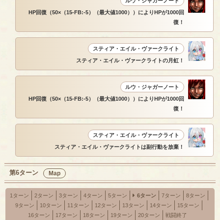
ルウ・ジャガーノート
HP回復（50×（15-FB:-5）（最大値1000））によりHPが1000回
復！
スティア・エイル・ヴァークライト
スティア・エイル・ヴァークライトの月虹！
ルウ・ジャガーノート
HP回復（50×（15-FB:-5）（最大値1000））によりHPが1000回
復！
スティア・エイル・ヴァークライト
スティア・エイル・ヴァークライトは副行動を放棄！
第6ターン
Map
1ターン
2ターン
3ターン
4ターン
5ターン
6ターン
7ターン
8ターン
9ターン
10ターン
11ターン
12ターン
13ターン
14ターン
15ターン
16ターン
17ターン
18ターン
19ターン
20ターン
戦闘終了