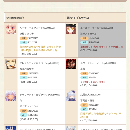
Shooting starsⅤ
混沌イレギュラーズ3
ルアナ・テルフォード(p3p000291)
ニーニア・リーカー(p3p002058)
絶望を砕く者
辻ポストガール
HP
5165/5165
HP
-449/4240
AP
821/1231
AP
1496/2096
最大HP+100(残り4) 回避+3(残り4) 防御
崩れ(残り4) 呪縛(残り4) ショック(残り4)
技術+10(残り4) 特殊抵抗+10(残り4)
(3.50, -7.50, 0.00)
(-3.01, 0.81, 0.00)
グレイシア＝オルトバーン(p3p000111)
ルウ・ジャガーノート(p3p000937)
知識の蒐集者
暴風
HP
2345/4250
HP
2343/5010
AP
642/1522
AP
234/564
(0.23, -0.83, 0.00)
足止(残り4) 崩れ(残り4)
(-3.70, 1.54, 0.00)
クラリーチェ・カヴァッツァ(p3p00023
武器商人(p3p001107)
6)
不死身ノ勇者
HP
3855/4885
罪のアントニウム
AP
461/1741
HP
2379/3210
回避-30(残り4) 物無(残り4) ダメージ30
AP
1485/1805
(残り4)
(15.00, -2.50, 0.00)
(-4.00, 2.50, 0.00)
エンヴィ＝グレノール(p3p000051)
スティア・エイル・ヴァークライト(p3p0