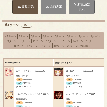
行動決定
簡易表示
詳細表示
表示
第1ターン
Map
1ターン
2ターン
3ターン
4ターン
5ターン
6ターン
7ターン
8ターン
9ターン
10ターン
11ターン
12ターン
13ターン
14ターン
15ターン
16ターン
17ターン
18ターン
19ターン
20ターン
戦闘終了
Shooting starsⅤ
混沌イレギュラーズ3
ルアナ・テルフォード(p3p000291)
ニーニア・リーカー(p3p002058)
絶望を砕く者
辻ポストガール
HP
5065/5065
HP
4240/4240
AP
1231/1231
AP
2096/2096
(15.00, 7.50, 0.00)
(-15.00, -7.50, 0.00)
グレイシア＝オルトバーン(p3p000111)
ルウ・ジャガーノート(p3p000937)
知識の蒐集者
暴風
HP
4250/4250
HP
5010/5010
AP
1522/1522
AP
564/564