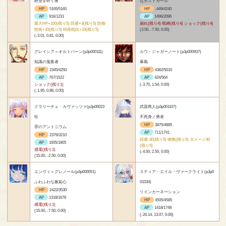
絶望を砕く者
辻ポストガール
HP
5165/5165
HP
-449/4240
AP
916/1231
AP
1496/2096
最大HP+100(残り5) 回避+3(残り5) 防御
崩れ(残り4) 呪縛(残り4) ショック(残り4)
技術+10(残り5) 特殊抵抗+10(残り5)
(3.50, -7.50, 0.00)
(-3.01, 0.81, 0.00)
グレイシア＝オルトバーン(p3p000111)
ルウ・ジャガーノート(p3p000937)
知識の蒐集者
暴風
HP
2345/4250
HP
4362/5010
AP
767/1522
AP
424/564
ショック(残り1)
(-3.70, 1.54, 0.00)
(-1.95, 0.88, 0.00)
クラリーチェ・カヴァッツァ(p3p00023
武器商人(p3p001107)
6)
不死身ノ勇者
HP
3875/4885
罪のアントニウム
AP
711/1741
HP
2379/3210
回避-30(残り5) 物無(残り5) ダメージ30
AP
1605/1805
(残り5)
感電(残り1)
(-4.00, 2.50, 0.00)
(15.00, -2.50, 0.00)
エンヴィ＝グレノール(p3p000051)
スティア・エイル・ヴァークライト(p3p0
ふわふわな嫉妬心
01034)
HP
2422/3530
リインカーネーション
AP
1318/1678
HP
4505/4585
感電(残り1)
AP
1418/1748
(15.00, -7.50, 0.00)
(-26.14, 13.07, 0.00)