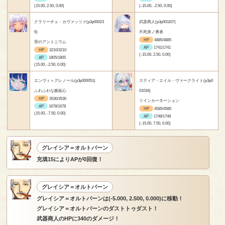
(15.00, 2.50, 0.00)
(-15.00, -2.50, 0.00)
クラリーチェ・カヴァッツァ(p3p00023
武器商人(p3p001107)
6)
不死身ノ勇者
HP
4885/4885
罪のアントニウム
AP
1741/1741
HP
3210/3210
(-15.00, 2.50, 0.00)
AP
1805/1805
(15.00, -2.50, 0.00)
エンヴィ＝グレノール(p3p000051)
スティア・エイル・ヴァークライト(p3p0
ふわふわな嫉妬心
01034)
HP
3530/3530
リインカーネーション
AP
1678/1678
HP
4585/4585
(15.00, -7.50, 0.00)
AP
1748/1748
(-15.00, 7.50, 0.00)
グレイシア＝オルトバーン
充填15によりAPが0回復！
グレイシア＝オルトバーン
グレイシア＝オルトバーンは(-5.000, 2.500, 0.000)に移動！
グレイシア＝オルトバーンのダストトゥダスト！
武器商人のHPに340のダメージ！