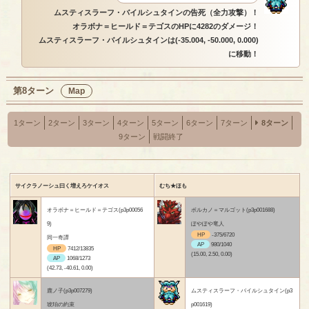
ムスティスラーフ・バイルシュタインの告死（全力攻撃）！
オラボナ＝ヒールド＝テゴスのHPに4282のダメージ！
ムスティスラーフ・バイルシュタインは(-35.004, -50.000, 0.000)
に移動！
第8ターン
Map
1ターン
2ターン
3ターン
4ターン
5ターン
6ターン
7ターン
8ターン
9ターン
戦闘終了
サイクラノーシュ曰く増えろケイオス
むち★ほも
オラボナ＝ヒールド＝テゴス(p3p00056
ボルカノ＝マルゴット(p3p001688)
9)
ぽやぽや竜人
HP
-375/6720
同一奇譚
AP
980/1040
HP
7412/13835
(15.00, 2.50, 0.00)
AP
1068/1273
(42.73, -40.61, 0.00)
鹿ノ子(p3p007279)
ムスティスラーフ・バイルシュタイン(p3
琥珀の約束
p001619)