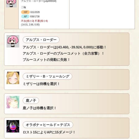
アルプス・ローダー(p3p000034)
二輪
HP
631/2035
AP
938/1738
不吉(残り3) 不運(残り4)
(14.01, 2.66, 0.00)
アルプス・ローダー
アルプス・ローダーは(43.460, -39.924, 0.000)に移動！
アルプス・ローダーのブルーコメット（全力攻撃）！
ブルーコメットの発動に失敗！
ミザリー・B・ツェールング
ミザリーは待機を選択！
鹿ノ子
鹿ノ子は待機を選択！
オラボナ＝ヒールド＝テゴス
ロスト15によりAPに15ダメージ！