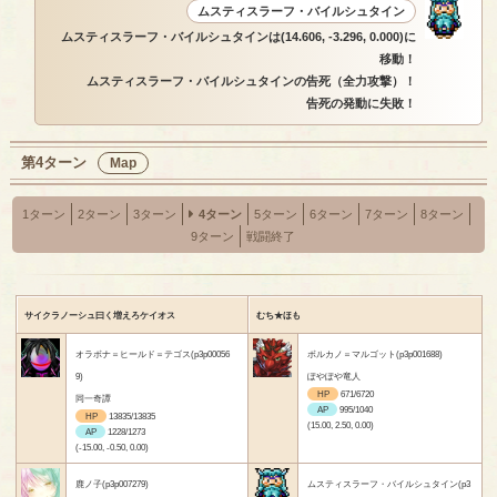
ムスティスラーフ・バイルシュタイン
ムスティスラーフ・バイルシュタインは(14.606, -3.296, 0.000)に
移動！
ムスティスラーフ・バイルシュタインの告死（全力攻撃）！
告死の発動に失敗！
第4ターン
Map
1ターン
2ターン
3ターン
4ターン
5ターン
6ターン
7ターン
8ターン
9ターン
戦闘終了
サイクラノーシュ曰く増えろケイオス
むち★ほも
オラボナ＝ヒールド＝テゴス(p3p00056
ボルカノ＝マルゴット(p3p001688)
9)
ぽやぽや竜人
HP
671/6720
同一奇譚
AP
995/1040
HP
13835/13835
(15.00, 2.50, 0.00)
AP
1228/1273
(-15.00, -0.50, 0.00)
鹿ノ子(p3p007279)
ムスティスラーフ・バイルシュタイン(p3