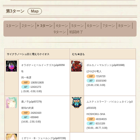
第3ターン
Map
1ターン
2ターン
3ターン
4ターン
5ターン
6ターン
7ターン
8ターン
9ターン
戦闘終了
サイクラノーシュ曰く増えろケイオス
むち★ほも
オラボナ＝ヒールド＝テゴス(p3p00056
ボルカノ＝マルゴット(p3p001688)
9)
ぽやぽや竜人
HP
721/6720
同一奇譚
AP
1010/1040
HP
13835/13835
(15.00, 2.50, 0.00)
AP
1243/1273
(-15.00, -0.50, 0.00)
鹿ノ子(p3p007279)
ムスティスラーフ・バイルシュタイン(p3
琥珀の約束
p001619)
HP
2420/2420
HOSHOKU-SHA
AP
435/840
HP
4015/4015
(14.00, -2.50, 0.00)
AP
821/1326
(50.00, -49.77, 0.00)
ミザリー・B・ツェールング(p3p007239)