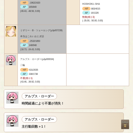
HP
-1962/2420
HOSHOKU-SHA
AP
165/840
HP
883/4015
(49.43, -48.56, 0.00)
AP
16/1326
恍惚(残り3)
(-35.00, -50.00, 0.00)
ミザリー・B・ツェールング(p3p007239)
本当はこわいおとぎ話
HP
-2532/1850
AP
148/948
(18.73, -24.43, 0.00)
アルプス・ローダー(p3p000034)
二輪
HP
631/2035
AP
338/1738
不運(残り1)
(43.46, -39.92, 0.00)
アルプス・ローダー
時間経過により不運が消失！
アルプス・ローダー
主行動回数＋1！