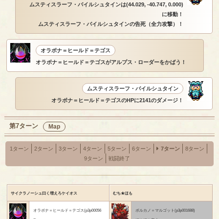
ムスティスラーフ・バイルシュタインは(44.029, -40.747, 0.000)
に移動！
ムスティスラーフ・バイルシュタインの告死（全力攻撃）！
オラボナ＝ヒールド＝テゴス
オラボナ＝ヒールド＝テゴスがアルプス・ローダーをかばう！
ムスティスラーフ・バイルシュタイン
オラボナ＝ヒールド＝テゴスのHPに2141のダメージ！
第7ターン
Map
1ターン
2ターン
3ターン
4ターン
5ターン
6ターン
7ターン
8ターン
9ターン
戦闘終了
サイクラノーシュ曰く増えろケイオス
むち★ほも
オラボナ＝ヒールド＝テゴス(p3p00056
ボルカノ＝マルゴット(p3p001688)