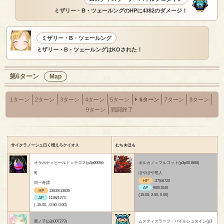
ミザリー・B・ツェールングのHPに4382のダメージ！
ミザリー・B・ツェールング
ミザリー・B・ツェールングはKOされた！
第6ターン
Map
1ターン
2ターン
3ターン
4ターン
5ターン
6ターン
7ターン
8ターン
9ターン
戦闘終了
サイクラノーシュ曰く増えろケイオス
むち★ほも
オラボナ＝ヒールド＝テゴス(p3p00056
ボルカノ＝マルゴット(p3p001688)
9)
ぽやぽや竜人
HP
-375/6720
同一奇譚
AP
980/1040
HP
13835/13835
(15.00, 2.50, 0.00)
AP
1198/1273
(-15.00, -0.50, 0.00)
鹿ノ子(p3p007279)
ムスティスラーフ・バイルシュタイン(p3