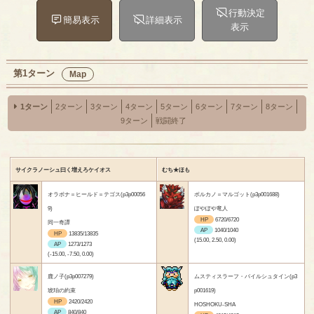
行動決定
簡易表示
詳細表示
表示
第1ターン
Map
1ターン
2ターン
3ターン
4ターン
5ターン
6ターン
7ターン
8ターン
9ターン
戦闘終了
サイクラノーシュ曰く増えろケイオス
むち★ほも
オラボナ＝ヒールド＝テゴス(p3p00056
ボルカノ＝マルゴット(p3p001688)
9)
ぽやぽや竜人
HP
6720/6720
同一奇譚
AP
1040/1040
HP
13835/13835
(15.00, 2.50, 0.00)
AP
1273/1273
(-15.00, -7.50, 0.00)
鹿ノ子(p3p007279)
ムスティスラーフ・バイルシュタイン(p3
琥珀の約束
p001619)
HP
2420/2420
HOSHOKU-SHA
AP
840/840