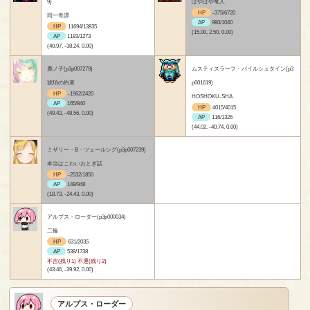
9)
ぽやぽや竜人
HP
-375/6720
同一奇譚
AP
980/1040
HP
11694/13835
(15.00, 2.50, 0.00)
AP
1183/1273
(40.97, -38.24, 0.00)
鹿ノ子(p3p007279)
ムスティスラーフ・バイルシュタイン(p3
琥珀の約束
p001619)
HP
-1962/2420
HOSHOKU-SHA
AP
165/840
HP
4015/4015
(49.43, -48.56, 0.00)
AP
116/1326
(44.02, -40.74, 0.00)
ミザリー・B・ツェールング(p3p007239)
本当はこわいおとぎ話
HP
-2532/1850
AP
148/948
(18.73, -24.43, 0.00)
アルプス・ローダー(p3p000034)
二輪
HP
631/2035
AP
538/1738
不吉(残り1) 不運(残り2)
(43.46, -39.92, 0.00)
アルプス・ローダー