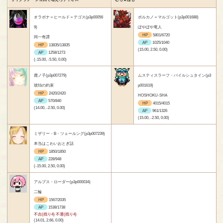
オラボナ＝ヒールド＝テゴス(p3p00056
ボルカノ＝マルゴット(p3p001688)
9)
ぽやぽや竜人
HP
5801/6720
同一奇譚
AP
1025/1040
HP
13835/13835
(15.00, 2.50, 0.00)
AP
1258/1273
(-15.00, -5.50, 0.00)
鹿ノ子(p3p007279)
ムスティスラーフ・バイルシュタイン(p3
琥珀の約束
p001619)
HP
2420/2420
HOSHOKU-SHA
AP
570/840
HP
4015/4015
(14.00, -2.50, 0.00)
AP
961/1326
(15.00, -2.50, 0.00)
ミザリー・B・ツェールング(p3p007239)
本当はこわいおとぎ話
HP
1850/1850
AP
228/948
(-15.00, 2.50, 0.00)
アルプス・ローダー(p3p000034)
二輪
HP
1567/2035
AP
1538/1738
不吉(残り4) 不運(残り4)
(14.01, 2.66, 0.00)