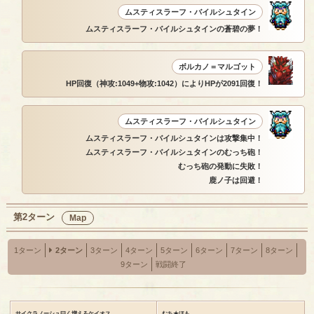
ムスティスラーフ・バイルシュタイン
ムスティスラーフ・バイルシュタインの蒼碧の夢！
ボルカノ＝マルゴット
HP回復（神攻:1049+物攻:1042）によりHPが2091回復！
ムスティスラーフ・バイルシュタイン
ムスティスラーフ・バイルシュタインは攻撃集中！
ムスティスラーフ・バイルシュタインのむっち砲！
むっち砲の発動に失敗！
鹿ノ子は回避！
第2ターン
Map
1ターン
2ターン
3ターン
4ターン
5ターン
6ターン
7ターン
8ターン
9ターン
戦闘終了
サイクラノーシュ曰く増えろケイオス
むち★ほも