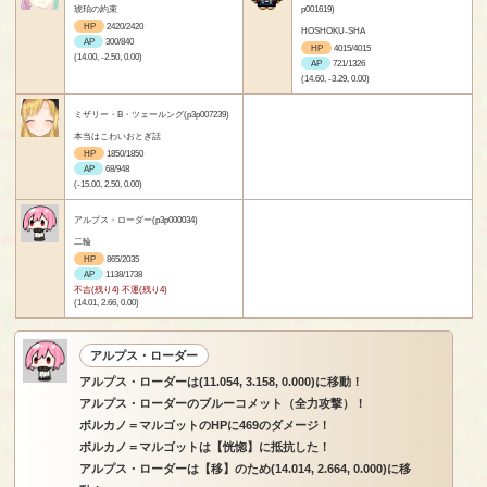
琥珀の約束
p001619)
HP
2420/2420
HOSHOKU-SHA
AP
300/840
HP
4015/4015
(14.00, -2.50, 0.00)
AP
721/1326
(14.60, -3.29, 0.00)
ミザリー・B・ツェールング(p3p007239)
本当はこわいおとぎ話
HP
1850/1850
AP
68/948
(-15.00, 2.50, 0.00)
アルプス・ローダー(p3p000034)
二輪
HP
865/2035
AP
1138/1738
不吉(残り4) 不運(残り4)
(14.01, 2.66, 0.00)
アルプス・ローダー
アルプス・ローダーは(11.054, 3.158, 0.000)に移動！
アルプス・ローダーのブルーコメット（全力攻撃）！
ボルカノ＝マルゴットのHPに469のダメージ！
ボルカノ＝マルゴットは【恍惚】に抵抗した！
アルプス・ローダーは【移】のため(14.014, 2.664, 0.000)に移