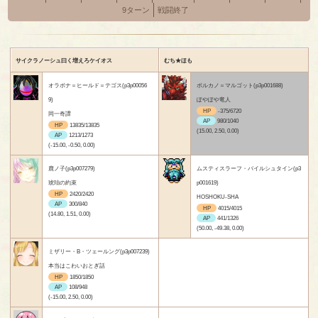
9ターン
戦闘終了
サイクラノーシュ曰く増えろケイオス
むち★ほも
オラボナ＝ヒールド＝テゴス(p3p00056
ボルカノ＝マルゴット(p3p001688)
9)
ぽやぽや竜人
HP
-375/6720
同一奇譚
AP
980/1040
HP
13835/13835
(15.00, 2.50, 0.00)
AP
1213/1273
(-15.00, -0.50, 0.00)
鹿ノ子(p3p007279)
ムスティスラーフ・バイルシュタイン(p3
琥珀の約束
p001619)
HP
2420/2420
HOSHOKU-SHA
AP
300/840
HP
4015/4015
(14.80, 1.51, 0.00)
AP
441/1326
(50.00, -49.38, 0.00)
ミザリー・B・ツェールング(p3p007239)
本当はこわいおとぎ話
HP
1850/1850
AP
108/948
(-15.00, 2.50, 0.00)