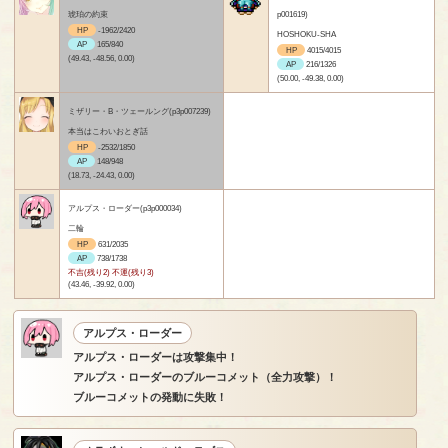
琥珀の約束
p001619)
HP
-1962/2420
HOSHOKU-SHA
AP
165/840
HP
4015/4015
(49.43, -48.56, 0.00)
AP
216/1326
(50.00, -49.38, 0.00)
ミザリー・B・ツェールング(p3p007239)
本当はこわいおとぎ話
HP
-2532/1850
AP
148/948
(18.73, -24.43, 0.00)
アルプス・ローダー(p3p000034)
二輪
HP
631/2035
AP
738/1738
不吉(残り2) 不運(残り3)
(43.46, -39.92, 0.00)
アルプス・ローダー
アルプス・ローダーは攻撃集中！
アルプス・ローダーのブルーコメット（全力攻撃）！
ブルーコメットの発動に失敗！