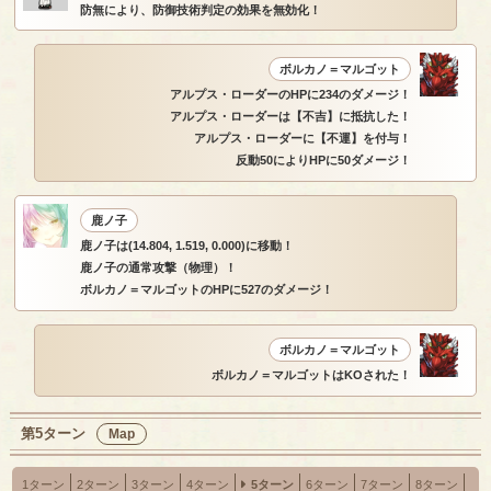
防無により、防御技術判定の効果を無効化！
ボルカノ＝マルゴット
アルプス・ローダーのHPに234のダメージ！
アルプス・ローダーは【不吉】に抵抗した！
アルプス・ローダーに【不運】を付与！
反動50によりHPに50ダメージ！
鹿ノ子
鹿ノ子は(14.804, 1.519, 0.000)に移動！
鹿ノ子の通常攻撃（物理）！
ボルカノ＝マルゴットのHPに527のダメージ！
ボルカノ＝マルゴット
ボルカノ＝マルゴットはKOされた！
第5ターン
Map
1ターン
2ターン
3ターン
4ターン
5ターン
6ターン
7ターン
8ターン