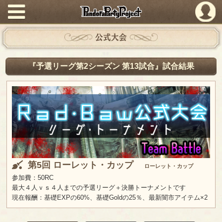
PandoraPartyProject
公式大会
『予選リーグ第2シーズン 第13試合』試合結果
第5回 ローレット・カップ
ローレット・カップ
参加費：50RC
最大４人ｖｓ４人までの予選リーグ＋決勝トーナメントです
現在報酬：基礎EXPの60%、基礎Goldの25％、最新闇市アイテム×2