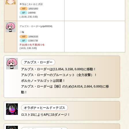
本当はこわいおとぎ話
HP
1850/1850
AP
148/948
(-15.00, 2.50, 0.00)
アルプス・ローダー(p3p000034)
二輪
HP
1099/2035
AP
1338/1738
不吉(残り4) 不運(残り4)
(14.01, 2.66, 0.00)
アルプス・ローダー
アルプス・ローダーは(11.054, 3.158, 0.000)に移動！
アルプス・ローダーのブルーコメット（全力攻撃）！
ボルカノ＝マルゴットは回避！
アルプス・ローダーは【移】のため(14.014, 2.664, 0.000)に移
動！
オラボナ＝ヒールド＝テゴス
ロスト15によりAPに15ダメージ！