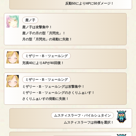
反動50によりHPに50ダメージ！
鹿ノ子
鹿ノ子は攻撃集中！
鹿ノ子の月の型「月閃光」！
月の型「月閃光」の発動に失敗！
ミザリー・B・ツェールング
充填40によりAPが40回復！
ミザリー・B・ツェールング
ミザリー・B・ツェールングは攻撃集中！
ミザリー・B・ツェールングのさくりふぁいす！
さくりふぁいすの発動に失敗！
ムスティスラーフ・バイルシュタイン
ムスティスラーフは待機を選択！