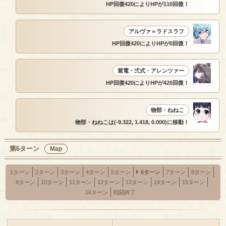
HP回復420によりHPが110回復！
アルヴァ＝ラドスラフ
HP回復420によりHPが0回復！
紫電・弍式・アレンツァー
HP回復420によりHPが420回復！
物部・ねねこ
物部・ねねこは(-9.322, 1.418, 0.000)に移動！
第6ターン
Map
1ターン
2ターン
3ターン
4ターン
5ターン
6ターン
7ターン
8ターン
9ターン
10ターン
11ターン
12ターン
13ターン
14ターン
15ターン
16ターン
戦闘終了