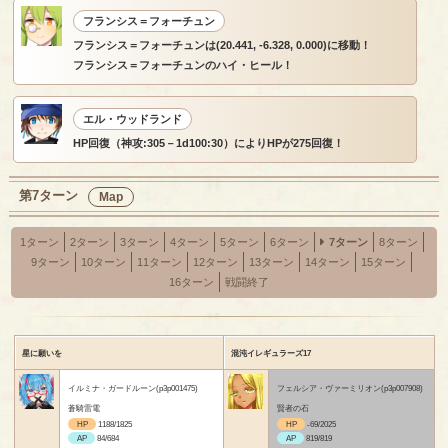
フランシス＝フォーチュン
フランシス＝フォーチュンは(20.441, -6.328, 0.000)に移動！
フランシス＝フォーチュンのハイ・ヒール！
エル・ウッドランド
HP回復（神攻:305－1d100:30）によりHPが275回復！
第7ターン
Map
1ターン
2ターン
3ターン
4ターン
5ターン
6ターン
7ターン
8ターン
9ターン
10ターン
11ターン
12ターン
13ターン
14ターン
15ターン
16ターン
戦闘終了
星に願いを
混沌イレギュラーズ17
イルミナ・ガードルーン(p3p001475)
フェルシア・ヴァーミリオン(p3p007908)
蒼騎雷電
賢者の石
HP
1188/1825
HP
-69/2025
AP
84/684
AP
819/819