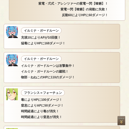
紫電・弍式・アレンツァーの紫電一閃【喰魎】！
紫電一閃【喰魎】の発動に失敗！
反動60によりHPに60ダメージ！
イルミナ・ガードルーン
充填10によりAPが10回復！
猛毒によりHPに168ダメージ！
イルミナ・ガードルーン
イルミナ・ガードルーンは攻撃集中！
イルミナ・ガードルーンの蹴戦！
物部・ねねこのHPに110のダメージ！
フランシス＝フォーチュン
毒によりHPに100ダメージ！
窒息によりAPに50ダメージ！
時間経過により毒が消失！
時間経過により窒息が消失！