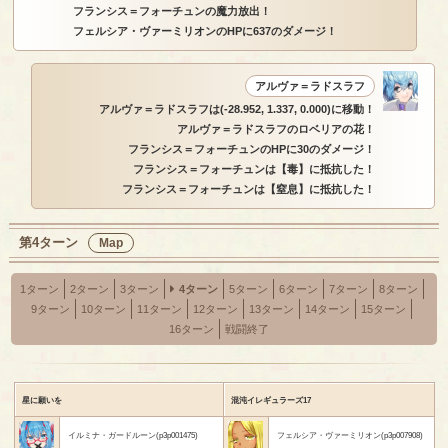
フランシス＝フォーチュンの魔力放出！
フェルシア・ヴァーミリオンのHPに637のダメージ！
アルヴァ＝ラドスラフ
アルヴァ＝ラドスラフは(-28.952, 1.337, 0.000)に移動！
アルヴァ＝ラドスラフのロベリアの花！
フランシス＝フォーチュンのHPに30のダメージ！
フランシス＝フォーチュンは【毒】に抵抗した！
フランシス＝フォーチュンは【窒息】に抵抗した！
第4ターン
Map
1ターン
2ターン
3ターン
4ターン
5ターン
6ターン
7ターン
8ターン
9ターン
10ターン
11ターン
12ターン
13ターン
14ターン
15ターン
16ターン
戦闘終了
星に願いを
混沌イレギュラーズ17
イルミナ・ガードルーン(p3p001475)
フェルシア・ヴァーミリオン(p3p007908)