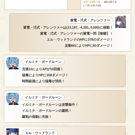
反応+40(残り4)
崩れ(残り4)
(-7.35, 0.93, 0.00)
紫電・弍式・アレンツァー
紫電・弍式・アレンツァーは(13.187, -4.391, 0.000)に移動！
紫電・弍式・アレンツァーの紫電一閃【喰魎】！
エル・ウッドランドのHPに378のダメージ！
反動60によりHPに60ダメージ！
イルミナ・ガードルーン
充填10によりAPが10回復！
猛毒によりHPに168ダメージ！
時間経過により猛毒が消失！
イルミナ・ガードルーン
イルミナ・ガードルーンは攻撃集中！
イルミナ・ガードルーンの蹴戦！
蹴戦の発動に失敗！
エル・ウッドランド