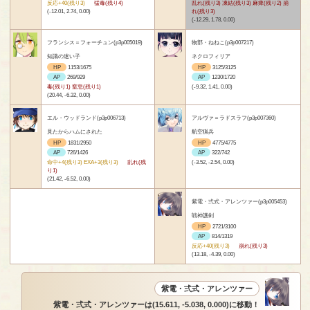
反応+40(残り3)
猛毒(残り4)
乱れ(残り3) 凍結(残り3) 麻痺(残り2) 崩
(-12.01, 2.74, 0.00)
れ(残り3)
(-12.29, 1.78, 0.00)
フランシス＝フォーチュン(p3p005019)
物部・ねねこ(p3p007217)
知識の迷い子
ネクロフィリア
HP
1153/1675
HP
3125/3125
AP
269/929
AP
1230/1720
毒(残り1) 窒息(残り1)
(-9.32, 1.41, 0.00)
(20.44, -6.32, 0.00)
エル・ウッドランド(p3p006713)
アルヴァ＝ラドスラフ(p3p007360)
見たからハムにされた
航空猟兵
HP
1831/2950
HP
4775/4775
AP
726/1426
AP
322/742
命中+4(残り3) EXA+3(残り3)
乱れ(残
(-3.52, -2.54, 0.00)
り1)
(21.42, -6.52, 0.00)
紫電・弍式・アレンツァー(p3p005453)
戦神護剣
HP
2721/3100
AP
814/1319
反応+40(残り3)
崩れ(残り3)
(13.18, -4.39, 0.00)
紫電・弍式・アレンツァー
紫電・弍式・アレンツァーは(15.611, -5.038, 0.000)に移動！