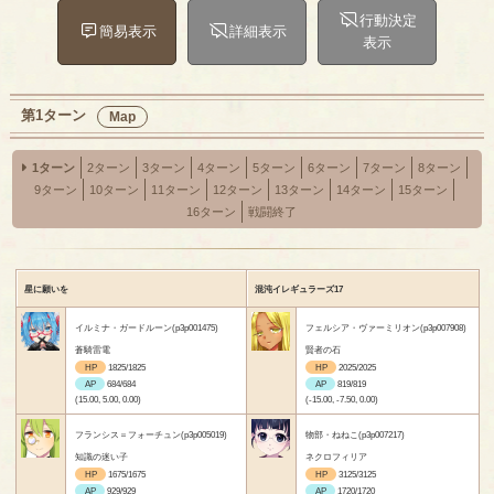
行動決定
簡易表示
詳細表示
表示
第1ターン
Map
1ターン
2ターン
3ターン
4ターン
5ターン
6ターン
7ターン
8ターン
9ターン
10ターン
11ターン
12ターン
13ターン
14ターン
15ターン
16ターン
戦闘終了
星に願いを
混沌イレギュラーズ17
イルミナ・ガードルーン(p3p001475)
フェルシア・ヴァーミリオン(p3p007908)
蒼騎雷電
賢者の石
HP
1825/1825
HP
2025/2025
AP
684/684
AP
819/819
(15.00, 5.00, 0.00)
(-15.00, -7.50, 0.00)
フランシス＝フォーチュン(p3p005019)
物部・ねねこ(p3p007217)
知識の迷い子
ネクロフィリア
HP
1675/1675
HP
3125/3125
AP
929/929
AP
1720/1720