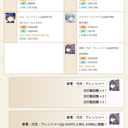
AP
889/929
AP
1460/1720
(-3.54, -1.54, 0.00)
(-15.00, -2.50, 0.00)
エル・ウッドランド(p3p006713)
アルヴァ＝ラドスラフ(p3p007360)
見たからハムにされた
航空猟兵
HP
2950/2950
HP
4775/4775
AP
1326/1426
AP
722/742
命中+4(残り8) EXA+3(残り8)
(-16.99, 2.33, 0.00)
(15.00, -5.00, 0.00)
紫電・弍式・アレンツァー(p3p005453)
戦神護剣
HP
3100/3100
AP
1119/1319
反応+40(残り8)
(-15.00, 7.50, 0.00)
紫電・弍式・アレンツァー
主行動回数＋1！
主行動回数＋1！
主行動回数＋1！
紫電・弍式・アレンツァー
紫電・弍式・アレンツァーは(-14.673, 6.981, 0.000)に移動！