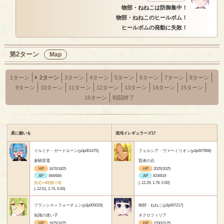
物部・ねねこは防御集中！
物部・ねねこのヒールボム！
ヒールボムの発動に失敗！
第2ターン
Map
1ターン
2ターン
3ターン
4ターン
5ターン
6ターン
7ターン
8ターン
9ターン
10ターン
11ターン
12ターン
13ターン
14ターン
15ターン
16ターン
戦闘終了
星に願いを
混沌イレギュラーズ17
イルミナ・ガードルーン(p3p001475)
フェルシア・ヴァーミリオン(p3p007908)
蒼騎雷電
賢者の石
HP
1670/1825
HP
2025/2025
AP
484/684
AP
819/819
反応+40(残り8)
(-12.29, 1.78, 0.00)
(-12.01, 2.74, 0.00)
フランシス＝フォーチュン(p3p005019)
物部・ねねこ(p3p007217)
知識の迷い子
ネクロフィリア
HP
1675/1675
HP
2700/3125