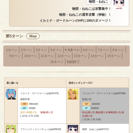
物部・ねねこ
物部・ねねこは攻撃集中！
物部・ねねこの通常攻撃（神秘）！
イルミナ・ガードルーンのHPに180のダメージ！
第5ターン
Map
1ターン
2ターン
3ターン
4ターン
5ターン
6ターン
7ターン
8ターン
9ターン
10ターン
11ターン
12ターン
13ターン
14ターン
15ターン
16ターン
戦闘終了
星に願いを
混沌イレギュラーズ17
イルミナ・ガードルーン(p3p001475)
フェルシア・ヴァーミリオン(p3p007908)
蒼騎雷電
賢者の石
HP
999/1825
HP
-69/2025
AP
64/684
AP
819/819
反応+40(残り5)
猛毒(残り2)
乱れ(残り3) 凍結(残り3) 麻痺(残り2) 崩
(-12.01, 2.74, 0.00)
れ(残り3)
(-12.29, 1.78, 0.00)
フランシス＝フォーチュン(p3p005019)
物部・ねねこ(p3p007217)