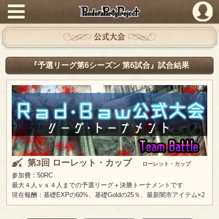
PandoraPartyProject
公式大会
『予選リーグ第6シーズン 第6試合』試合結果
第3回 ローレット・カップ
ローレット・カップ
参加費：50RC
最大４人ｖｓ４人までの予選リーグ＋決勝トーナメントです
現在報酬：基礎EXPの60%、基礎Goldの25％、最新闇市アイテム×2