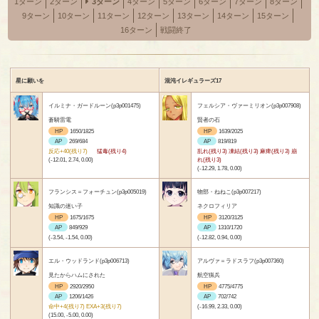
1ターン
2ターン
3ターン
4ターン
5ターン
6ターン
7ターン
8ターン
9ターン
10ターン
11ターン
12ターン
13ターン
14ターン
15ターン
16ターン
戦闘終了
星に願いを
混沌イレギュラーズ17
イルミナ・ガードルーン(p3p001475)
フェルシア・ヴァーミリオン(p3p007908)
蒼騎雷電
賢者の石
HP
1650/1825
HP
1639/2025
AP
269/684
AP
819/819
反応+40(残り7)
猛毒(残り4)
乱れ(残り3) 凍結(残り3) 麻痺(残り3) 崩
(-12.01, 2.74, 0.00)
れ(残り3)
(-12.29, 1.78, 0.00)
フランシス＝フォーチュン(p3p005019)
物部・ねねこ(p3p007217)
知識の迷い子
ネクロフィリア
HP
1675/1675
HP
3120/3125
AP
849/929
AP
1310/1720
(-3.54, -1.54, 0.00)
(-12.82, 0.94, 0.00)
エル・ウッドランド(p3p006713)
アルヴァ＝ラドスラフ(p3p007360)
見たからハムにされた
航空猟兵
HP
2920/2950
HP
4775/4775
AP
1206/1426
AP
702/742
命中+4(残り7) EXA+3(残り7)
(-16.99, 2.33, 0.00)
(15.00, -5.00, 0.00)