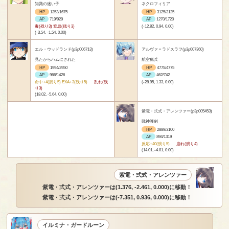
知識の迷い子
ネクロフィリア
HP
1353/1675
HP
3125/3125
AP
719/929
AP
1270/1720
毒(残り3) 窒息(残り3)
(-12.82, 0.94, 0.00)
(-3.54, -1.54, 0.00)
エル・ウッドランド(p3p006713)
アルヴァ＝ラドスラフ(p3p007360)
見たからハムにされた
航空猟兵
HP
1994/2950
HP
4775/4775
AP
966/1426
AP
462/742
命中+4(残り5) EXA+3(残り5)
乱れ(残
(-28.95, 1.33, 0.00)
り3)
(18.02, -5.64, 0.00)
紫電・弍式・アレンツァー(p3p005453)
戦神護剣
HP
2889/3100
AP
894/1319
反応+40(残り5)
崩れ(残り4)
(14.01, -4.81, 0.00)
紫電・弍式・アレンツァー
紫電・弍式・アレンツァーは(1.376, -2.461, 0.000)に移動！
紫電・弍式・アレンツァーは(-7.351, 0.936, 0.000)に移動！
イルミナ・ガードルーン