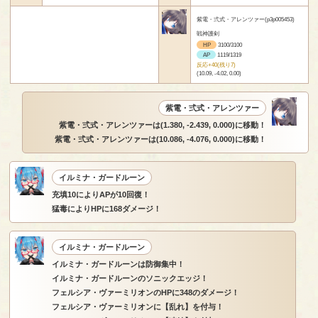
紫電・弍式・アレンツァー(p3p005453)
戦神護剣
HP
3100/3100
AP
1119/1319
反応+40(残り7)
(10.09, -4.02, 0.00)
紫電・弍式・アレンツァー
紫電・弍式・アレンツァーは(1.380, -2.439, 0.000)に移動！
紫電・弍式・アレンツァーは(10.086, -4.076, 0.000)に移動！
イルミナ・ガードルーン
充填10によりAPが10回復！
猛毒によりHPに168ダメージ！
イルミナ・ガードルーン
イルミナ・ガードルーンは防御集中！
イルミナ・ガードルーンのソニックエッジ！
フェルシア・ヴァーミリオンのHPに348のダメージ！
フェルシア・ヴァーミリオンに【乱れ】を付与！