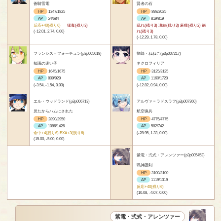
蒼騎雷電
賢者の石
HP
1347/1825
HP
898/2025
AP
54/684
AP
819/819
反応+40(残り6)
猛毒(残り3)
乱れ(残り3) 凍結(残り3) 麻痺(残り2) 崩
(-12.01, 2.74, 0.00)
れ(残り3)
(-12.29, 1.78, 0.00)
フランシス＝フォーチュン(p3p005019)
物部・ねねこ(p3p007217)
知識の迷い子
ネクロフィリア
HP
1645/1675
HP
3125/3125
AP
809/929
AP
1160/1720
(-3.54, -1.54, 0.00)
(-12.82, 0.94, 0.00)
エル・ウッドランド(p3p006713)
アルヴァ＝ラドスラフ(p3p007360)
見たからハムにされた
航空猟兵
HP
2890/2950
HP
4775/4775
AP
1086/1426
AP
582/742
命中+4(残り6) EXA+3(残り6)
(-28.95, 1.33, 0.00)
(15.00, -5.00, 0.00)
紫電・弍式・アレンツァー(p3p005453)
戦神護剣
HP
3100/3100
AP
1119/1319
反応+40(残り6)
(10.08, -4.07, 0.00)
紫電・弍式・アレンツァー