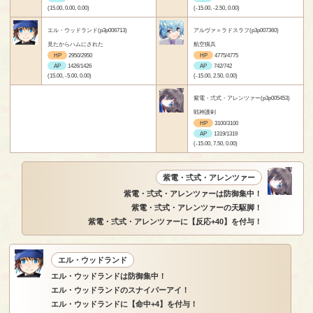
(15.00, 0.00, 0.00)
(-15.00, -2.50, 0.00)
エル・ウッドランド(p3p006713)
アルヴァ＝ラドスラフ(p3p007360)
見たからハムにされた
航空猟兵
HP
2950/2950
HP
4775/4775
AP
1426/1426
AP
742/742
(15.00, -5.00, 0.00)
(-15.00, 2.50, 0.00)
紫電・弍式・アレンツァー(p3p005453)
戦神護剣
HP
3100/3100
AP
1319/1319
(-15.00, 7.50, 0.00)
紫電・弍式・アレンツァー
紫電・弍式・アレンツァーは防御集中！
紫電・弍式・アレンツァーの天駆脚！
紫電・弍式・アレンツァーに【反応+40】を付与！
エル・ウッドランド
エル・ウッドランドは防御集中！
エル・ウッドランドのスナイパーアイ！
エル・ウッドランドに【命中+4】を付与！