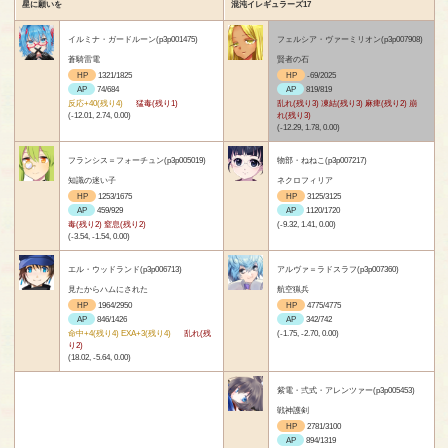
星に願いを
混沌イレギュラーズ17
イルミナ・ガードルーン(p3p001475)
フェルシア・ヴァーミリオン(p3p007908)
蒼騎雷電
賢者の石
HP
1321/1825
HP
-69/2025
AP
74/684
AP
819/819
反応+40(残り4)
猛毒(残り1)
乱れ(残り3) 凍結(残り3) 麻痺(残り2) 崩
(-12.01, 2.74, 0.00)
れ(残り3)
(-12.29, 1.78, 0.00)
フランシス＝フォーチュン(p3p005019)
物部・ねねこ(p3p007217)
知識の迷い子
ネクロフィリア
HP
1253/1675
HP
3125/3125
AP
459/929
AP
1120/1720
毒(残り2) 窒息(残り2)
(-9.32, 1.41, 0.00)
(-3.54, -1.54, 0.00)
エル・ウッドランド(p3p006713)
アルヴァ＝ラドスラフ(p3p007360)
見たからハムにされた
航空猟兵
HP
1964/2950
HP
4775/4775
AP
846/1426
AP
342/742
命中+4(残り4) EXA+3(残り4)
乱れ(残
(-1.75, -2.70, 0.00)
り2)
(18.02, -5.64, 0.00)
紫電・弍式・アレンツァー(p3p005453)
戦神護剣
HP
2781/3100
AP
894/1319