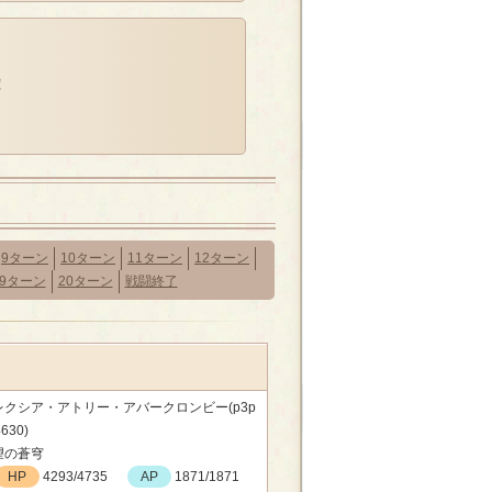
！
9ターン
10ターン
11ターン
12ターン
19ターン
20ターン
戦闘終了
レクシア・アトリー・アバークロンビー(p3p
630)
望の蒼穹
HP
4293/4735
AP
1871/1871