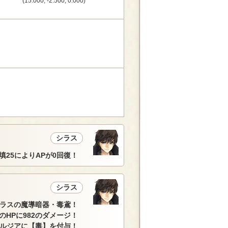
(15.000, -2.500, 0.000)
シラス
填25によりAPが0回復！
シラス
ラスの魔導暗器・毒鳶！
HPに982のダメージ！
ルジアに【毒】を付与！