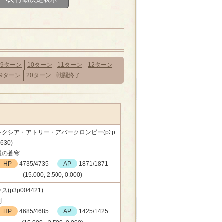
9ターン
10ターン
11ターン
12ターン
19ターン
20ターン
戦闘終了
レクシア・アトリー・アバークロンビー(p3p
630)
望の蒼穹
HP
4735/4735
AP
1871/1871
(15.000, 2.500, 0.000)
ス(p3p004421)
剣
HP
4685/4685
AP
1425/1425