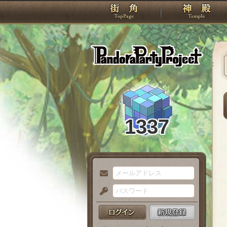
TOP
Pando
1337
メ
ー
パ
ル
ス