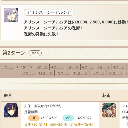
アリシス・シーアルジア
アリシス・シーアルジアは(-18.000, 2.500, 0.000)に移動
アリシス・シーアルジアの呪術！
呪術の発動に失敗！
第2ターン
Map
1ターン
2ターン
3ターン
4ターン
5ターン
6ターン
7ターン
8ターン
13ターン
14ターン
15ターン
16ターン
17ターン
18ターン
銀月
花鳶
久住・舞花(p3p005056)
ア
月花銀閃
004
HP
4580/4580
AP
1327/1377
希
命中+20(残り1) 回避+20(残り1) 物攻+75(残り