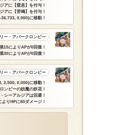
ジアに【窒息】を付与！
ジアに【苦鳴】を付与！
-36.733, 0.000)に移動！
リー・アバークロンビー
填15によりAPが0回復！
填30によりAPが0回復！
リー・アバークロンビー
500, 0.000)に移動！
ロンビーの妨魔の妖花！
・シーアルジアは回避！
によりHPに80ダメージ！