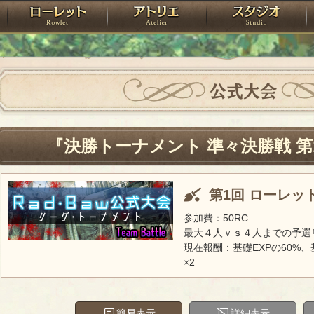
神殿
ローレット
アトリエ
raPartyProject
公式大会
『決勝トーナメント 準々決勝戦 第
第1回 ローレッ
参加費：50RC
最大４人ｖｓ４人までの予選
現在報酬：基礎EXPの60%、
×2
簡易表示
詳細表示