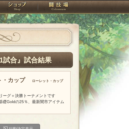
スタジオ
ショップ
闘技場
1試合』試合結果
ト・カップ
ローレット・カップ
リーグ＋決勝トーナメントです
基礎Goldの25％、最新闇市アイテム
行動決定表示