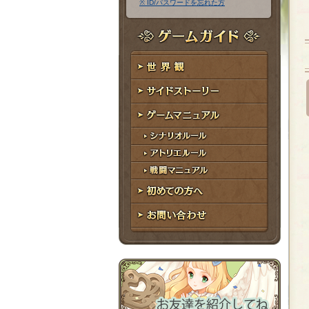
※ ID/パスワードを忘れた方
ア
ワ
ド
ー
レ
ド
ゲームガイド
ス
世界観
サイドストーリー
ゲームマニュアル
シナリオルール
アトリエルール
戦闘マニュアル
初めての方へ
お問い合わせ