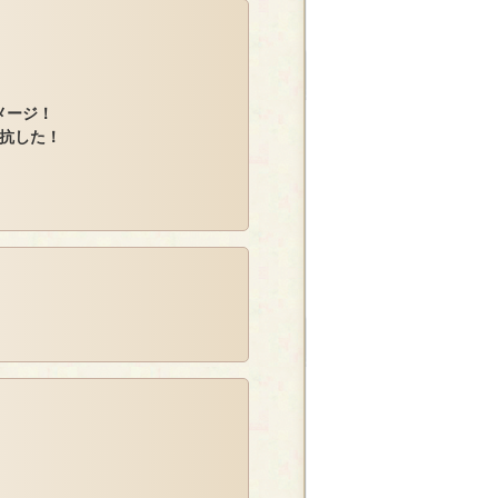
メージ！
抗した！