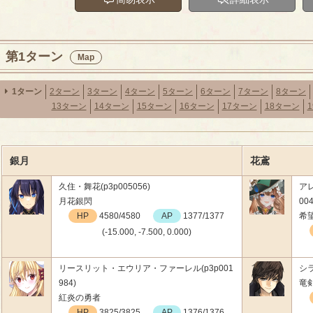
第1ターン
Map
1ターン
2ターン
3ターン
4ターン
5ターン
6ターン
7ターン
8ターン
13ターン
14ターン
15ターン
16ターン
17ターン
18ターン
銀月
花鳶
久住・舞花(p3p005056)
ア
月花銀閃
004
HP
4580/4580
AP
1377/1377
希
(-15.000, -7.500, 0.000)
リースリット・エウリア・ファーレル(p3p001
シラ
984)
竜
紅炎の勇者
HP
3825/3825
AP
1376/1376