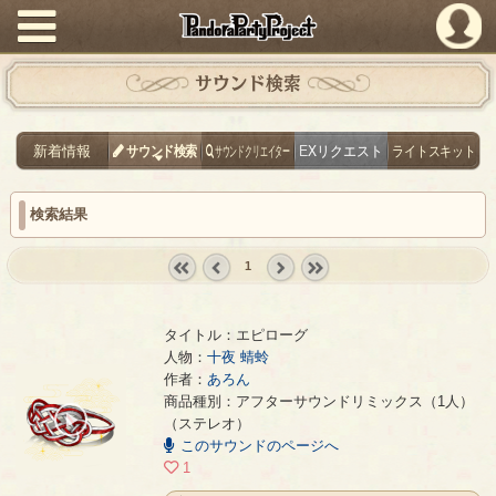
PandoraPartyProject
サウンド検索
新着情報
サウンド検索
サウンドクリエイター
EXリクエスト
ライトスキット
検索結果
1
« first
‹
next ›
last »
prev
タイトル：エピローグ
人物：
十夜 蜻蛉
作者：
あろん
エピローグ
- あろん
商品種別：アフターサウンドリミックス（1人）
00:00
（ステレオ）
/
このサウンドのページへ
04:30
1