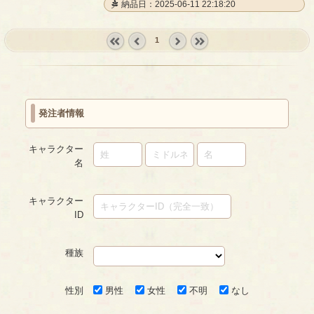
納品日：2025-06-11 22:18:20
1
« first
‹
next ›
last »
prev
発注者情報
キャラクター
名
キャラクター
ID
種族
性別
男性
女性
不明
なし