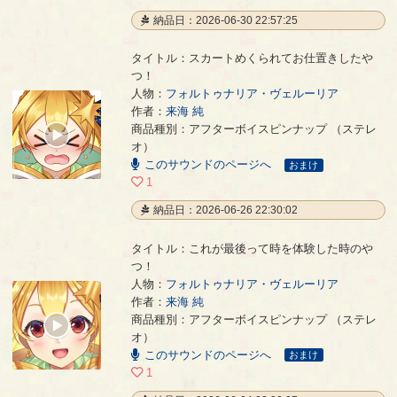
納品日：2026-06-30 22:57:25
タイトル：スカートめくられてお仕置きしたや
つ！
人物：
フォルトゥナリア・ヴェルーリア
作者：
来海 純
スカートめくられてお仕置きしたやつ！
- 来海 純
商品種別：アフターボイスピンナップ （ステレ
00:00
オ）
/
00:38
このサウンドのページへ
おまけ
1
納品日：2026-06-26 22:30:02
タイトル：これが最後って時を体験した時のや
つ！
人物：
フォルトゥナリア・ヴェルーリア
作者：
来海 純
これが最後って時を体験した時のやつ！
- 来海 純
商品種別：アフターボイスピンナップ （ステレ
00:00
オ）
/
00:55
このサウンドのページへ
おまけ
1