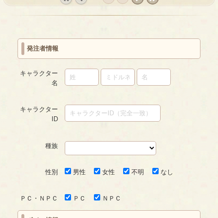
« first
‹
next ›
last »
prev
発注者情報
キャラクター
名
キャラクター
ID
種族
性別
男性
女性
不明
なし
ＰＣ・ＮＰＣ
ＰＣ
ＮＰＣ