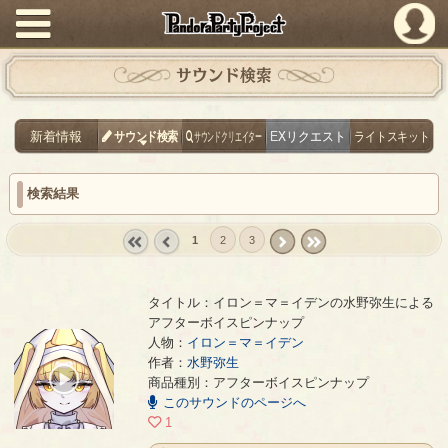
PandoraPartyProject
サウンド検索
新着情報
サウンド検索
サウンドクリエイター
EXリクエスト
ライトスキット
検索結果
1
2
3
« first
‹
next ›
last »
prev
タイトル：イロン＝マ＝イデンの水野弥生による
アフターボイスピンナップ
人物：
イロン＝マ＝イデン
イロン＝マ＝イデンの水野弥生によるアフターボイスピンナップ
- 水野弥生
作者：
水野弥生
00:00
商品種別：アフターボイスピンナップ
/
このサウンドのページへ
01:36
1