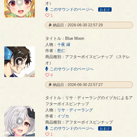
00:00
オ）
/
このサウンドのページへ
00:10
おまけ
1
納品日：2026-06-30 22:57:29
タイトル：Blue Moon
人物：
十夜 縁
作者：
愁仁
Blue Moon
- 愁仁
商品種別：アフターボイスピンナップ （ステレ
00:00
オ）
/
このサウンドのページへ
02:45
4
納品日：2026-06-30 22:57:27
タイトル：リサ・ディーラングのイヅカによるア
フターボイスピンナップ
人物：
リサ・ディーラング
リサ・ディーラングのイヅカによるアフターボイスピンナップ
- イヅカ
作者：
イヅカ
00:00
商品種別：アフターボイスピンナップ
/
このサウンドのページへ
00:19
おまけ
1