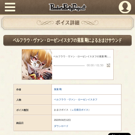
PandoraPartyProject
ボイス詳細
ベルフラウ・ヴァン・ローゼンイスタフの落葉 剛によるおまけサウンド
ベ
ルフラウ・ヴァン・ローゼンイスタフの落葉 剛によるおまけサウンド
-
00:00
/
01:50
落葉 剛
作者
ベルフラウ・ヴァン・ローゼンイスタフ
人物
おまけボイス （
→元発注ボイス
）
ボイス種別
2022年04月12日
納品日
ダウンロード