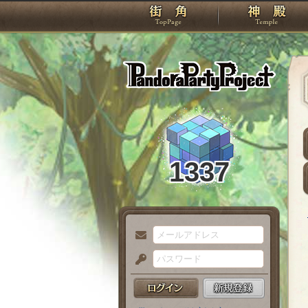
TOP
Pando
1337
メ
ー
パ
ル
ス