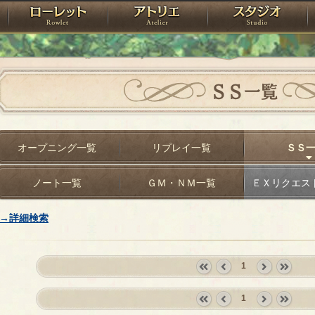
神殿
ローレット
アトリエ
raPartyProject
ＳＳ一覧
オープニング一覧
リプレイ一覧
ＳＳ
ノート一覧
ＧＭ・ＮＭ一覧
ＥＸリクエス
→詳細検索
1
«
‹
next
last
first
prev
›
»
1
«
‹
next
last