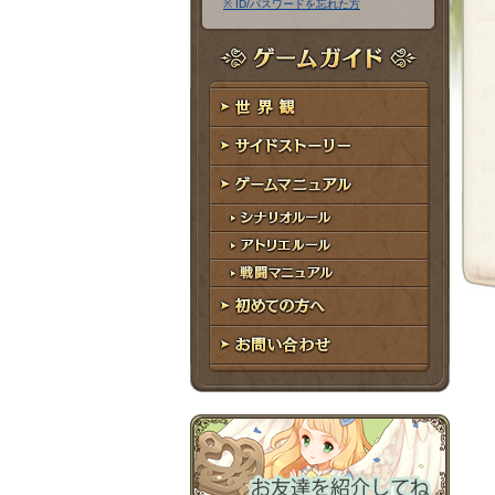
※ ID/パスワードを忘れた方
ア
ワ
ド
ー
レ
ド
ゲームガイド
ス
世界観
サイドストーリー
ゲームマニュアル
シナリオルール
アトリエルール
戦闘マニュアル
初めての方へ
お問い合わせ