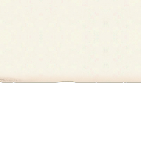
first
prev
›
»