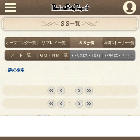
PandoraPartyProject
ＳＳ一覧
オープニング一覧
リプレイ一覧
ＳＳ一覧
幕間ストーリー一覧
ノート一覧
ＧＭ・ＮＭ一覧
ＥＸリクエスト（ＳＳ）
ＥＸリクエスト（シナリオ）
→詳細検索
1
« first
‹
next ›
last »
1
prev
« first
‹
next ›
last »
prev