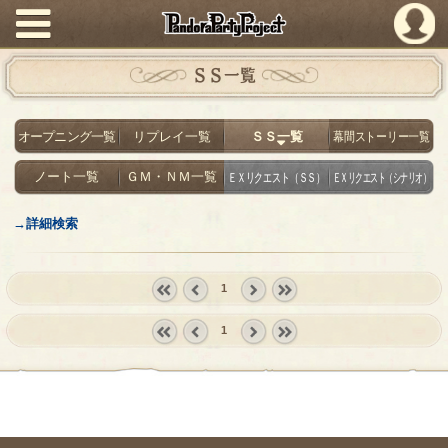
PandoraPartyProject
ＳＳ一覧
オープニング一覧
リプレイ一覧
ＳＳ一覧
幕間ストーリー一覧
ノート一覧
ＧＭ・ＮＭ一覧
ＥＸリクエスト（ＳＳ）
ＥＸリクエスト（シナリオ）
→詳細検索
1
« first
‹
next ›
last »
1
prev
« first
‹
next ›
last »
prev