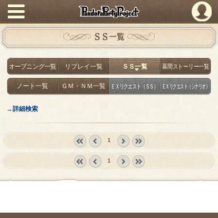
PandoraPartyProject
ＳＳ一覧
オープニング一覧
リプレイ一覧
ＳＳ一覧
幕間ストーリー一覧
ノート一覧
ＧＭ・ＮＭ一覧
ＥＸリクエスト（ＳＳ）
ＥＸリクエスト（シナリオ）
→詳細検索
1
« first
‹
next ›
last »
1
prev
« first
‹
next ›
last »
prev