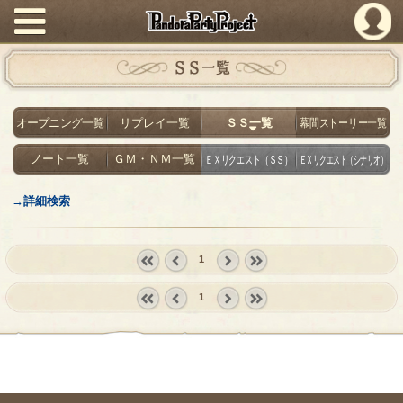
PandoraPartyProject
ＳＳ一覧
オープニング一覧
リプレイ一覧
ＳＳ一覧
幕間ストーリー一覧
ノート一覧
ＧＭ・ＮＭ一覧
ＥＸリクエスト（ＳＳ）
ＥＸリクエスト（シナリオ）
→詳細検索
1
« first
‹
next ›
last »
1
prev
« first
‹
next ›
last »
prev